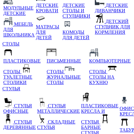
ДЕТСКИЕ
ДЕТСКИЕ
ДЕТСКИЕ
МОДУЛЬНЫЕ
КРОВАТИ
СТОЛЫ И
ДИВАНЧИКИ
ДЕТСКИЕ
СТУЛЬЧИКИ
ДЕТСКИЙ
МЕБЕЛЬ
МАТРАСЫ
СТУЛЬЧИК ДЛЯ
ДЛЯ
ДЛЯ
КОМОДЫ
КОРМЛЕНИЯ
ШКОЛЬНИКА
ДЕТЕЙ
ДЛЯ ДЕТЕЙ
СТОЛЫ
ПЛАСТИКОВЫЕ
ПИСЬМЕННЫЕ
КОМПЬЮТЕРНЫЕ
СТОЛЫ
СТОЛЫ
СТОЛЫ
ТУАЛЕТНЫЕ
ЖУРНАЛЬНЫЕ
СТОЛЫ НА
СТОЛИКИ
СТОЛЫ
КУХНЮ
СТУЛЬЯ
СТУЛЬЯ
СТУЛЬЯ
ПЛАСТИКОВЫЕ
ОФИС
ОФИСНЫЕ
МЕТАЛЛИЧЕСКИЕ
КРЕСЛА И
КРЕС
СТУЛЬЯ
СКЛАДНЫЕ
СТУЛЬЯ
ДЕРЕВЯННЫЕ
СТУЛЬЯ
БАРНЫЕ
ТАБУ
СТУЛЬЯ