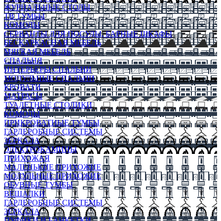
ЖУРНАЛЬНЫЕ СТОЛЫ
ТВ ТУМБЫ
КОМОДЫ
СЕРВАНТЫ ДЛЯ ПОСУДЫ, БАРНЫЕ ШКАФЫ
БЕСКАРКАСНАЯ МЕБЕЛЬ
МЯГКАЯ МЕБЕЛЬ
СПАЛЬНЯ
ИНТЕРЬЕРЫ СПАЛЬНИ
МОДУЛЬНЫЕ СПАЛЬНИ
КРОВАТИ
МАТРАСЫ
ТУАЛЕТНЫЕ СТОЛИКИ
КОМОДЫ
ПРИКРОВАТНЫЕ ТУМБЫ
ГАРДЕРОБНЫЕ СИСТЕМЫ
ЗЕРКАЛА
ЭЛЕКТРОКАМИНЫ
ПРИХОЖАЯ
МАЛЕНЬКИЕ ПРИХОЖИЕ
МОДУЛЬНЫЕ ПРИХОЖИЕ
ОБУВНЫЕ ТУМБЫ
ВЕШАЛКИ
ГАРДЕРОБНЫЕ СИСТЕМЫ
ЗЕРКАЛА
ПУФИКИ И БАНКЕТКИ