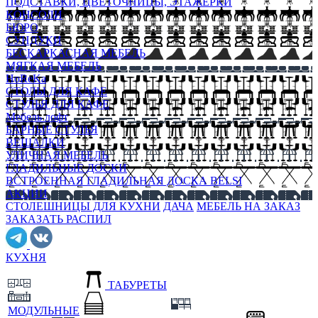
ПОДСТАВКИ, ЦВЕТОЧНИЦЫ, ЭТАЖЕРКИ
КОНСОЛИ
БЮРО
СУНДУКИ
БЕСКАРКАСНАЯ МЕБЕЛЬ
МЯГКАЯ МЕБЕЛЬ
HoReKa
СТОЛЫ ДЛЯ КАФЕ
СТУЛЬЯ ДЛЯ КАФЕ
Мебель лофт
БАРНЫЕ СТУЛЬЯ
ВЕШАЛКИ
УЛИЧНАЯ МЕБЕЛЬ
ГЛАДИЛЬНЫЕ ДОСКИ
ВСТРОЕННАЯ ГЛАДИЛЬНАЯ ДОСКА BELSI
АКЦИИ
СТОЛЕШНИЦЫ ДЛЯ КУХНИ
ДАЧА
МЕБЕЛЬ НА ЗАКАЗ
ЗАКАЗАТЬ РАСПИЛ
КУХНЯ
ТАБУРЕТЫ
МОДУЛЬНЫЕ