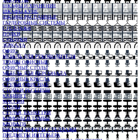
ТАБУРЕТЫ
ШКАФЫ И ХРАНЕНИЕ
ШКАФЫ-КУПЕ
ШКАФЫ-РАСПАШНЫЕ
ГАРДЕРОБНЫЕ СИСТЕМЫ
СТЕЛЛАЖИ
ПОЛКИ
СУНДУКИ
ЗЕРКАЛА
ОФИС
МЕБЕЛЬ ДЛЯ РУКОВОДИТЕЛЯ
ТУМБЫ ОФИСНЫЕ
ОФИСНЫЕ СТОЛЫ
МЕБЕЛЬ ДЛЯ ПЕРСОНАЛА
ОФИСНЫЕ КРЕСЛА
СТУЛЬЯ ОФИСНЫЕ
СТОЙКИ РЕСЕПШН
КАБИНЕТ
МАССИВ
СТОЛЫ
СТУЛЬЯ, БАНКЕТКИ
КОМОДЫ И ТУМБЫ
КРОВАТИ
ШКАФЫ, БУФЕТЫ, СТЕЛЛАЖИ
ПРЕДМЕТЫ ИНТЕРЬЕРА