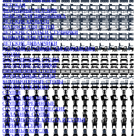
ДЕТСКАЯ
МОДУЛЬНЫЕ ДЕТСКИЕ
МЕБЕЛЬ ДЛЯ ШКОЛЬНИКА
ДЕТСКИЕ КРОВАТИ
МАТРАСЫ ДЛЯ ДЕТЕЙ
ДЕТСКИЕ СТОЛЫ И СТУЛЬЧИКИ
КОМОДЫ ДЛЯ ДЕТЕЙ
ДЕТСКИЕ ДИВАНЧИКИ
ДЕТСКИЙ СТУЛЬЧИК ДЛЯ КОРМЛЕНИЯ
СТОЛЫ
ПЛАСТИКОВЫЕ СТОЛЫ
ТУАЛЕТНЫЕ СТОЛИКИ
ПИСЬМЕННЫЕ СТОЛЫ
ЖУРНАЛЬНЫЕ СТОЛЫ
КОМПЬЮТЕРНЫЕ СТОЛЫ
СТОЛЫ НА КУХНЮ
СТУЛЬЯ
СТУЛЬЯ ОФИСНЫЕ
СТУЛЬЯ ДЕРЕВЯННЫЕ
СТУЛЬЯ МЕТАЛЛИЧЕСКИЕ
СКЛАДНЫЕ СТУЛЬЯ
ПЛАСТИКОВЫЕ КРЕСЛА И СТУЛЬЯ
БАРНЫЕ СТУЛЬЯ
ОФИСНЫЕ КРЕСЛА