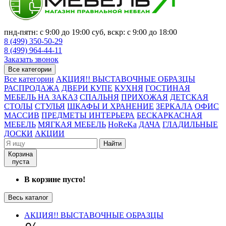
пнд-пятн: с 9:00 до 19:00 суб, вскр: с 9:00 до 18:00
8 (499) 350-50-29
8 (499) 964-44-11
Заказать звонок
Все категории
Все категории
АКЦИЯ!! ВЫСТАВОЧНЫЕ ОБРАЗЦЫ
РАСПРОДАЖА
ДВЕРИ КУПЕ
КУХНЯ
ГОСТИНАЯ
МЕБЕЛЬ НА ЗАКАЗ
СПАЛЬНЯ
ПРИХОЖАЯ
ДЕТСКАЯ
СТОЛЫ
СТУЛЬЯ
ШКАФЫ И ХРАНЕНИЕ
ЗЕРКАЛА
ОФИС
МАССИВ
ПРЕДМЕТЫ ИНТЕРЬЕРА
БЕСКАРКАСНАЯ
МЕБЕЛЬ
МЯГКАЯ МЕБЕЛЬ
HoReKa
ДАЧА
ГЛАДИЛЬНЫЕ
ДОСКИ
АКЦИИ
Найти
Корзина
пуста
В корзине пусто!
Весь каталог
АКЦИЯ!! ВЫСТАВОЧНЫЕ ОБРАЗЦЫ