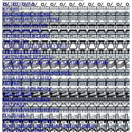
РАСПРОДАЖА
КУХНЯ
МОДУЛЬНЫЕ КУХНИ
КУХОННЫЕ ГАРНИТУРЫ
СТОЛЫ НА КУХНЮ
СТОЛЫ КНИЖКИ
СТУЛЬЯ ДЛЯ КУХНИ
ТАБУРЕТЫ
СТОЛЕШНИЦЫ ДЛЯ КУХНИ
БАРНЫЕ СТУЛЬЯ
ОБЕДЕННЫЕ ГРУППЫ
СТЕНОВЫЕ ПАНЕЛИ ДЛЯ КУХНИ (КУХОННЫЕ
ФАРТУКИ)
КУХОННЫЕ УГОЛКИ МЯГКИЕ
ДИВАНЫ НА КУХНЮ
МОЙКИ
ФИЛЬТРЫ ДЛЯ ВОДЫ
СМЕСИТЕЛИ
БЫТОВАЯ ТЕХНИКА
ВЫТЯЖКИ
КУХОННАЯ ФУРНИТУРА
ГОСТИНАЯ
СТЕНКИ В ГОСТИНУЮ
МОДУЛЬНЫЕ СИСТЕМЫ ДЛЯ ГОСТИНОЙ
ЭЛЕКТРОКАМИНЫ