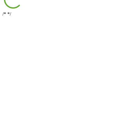
/*
*/