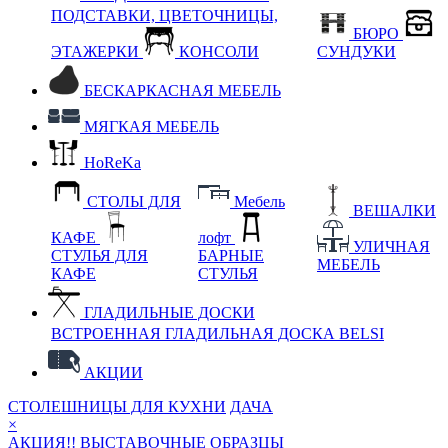
ПОДСТАВКИ, ЦВЕТОЧНИЦЫ,
БЮРО
ЭТАЖЕРКИ
КОНСОЛИ
СУНДУКИ
БЕСКАРКАСНАЯ МЕБЕЛЬ
МЯГКАЯ МЕБЕЛЬ
HoReKa
СТОЛЫ ДЛЯ
Мебель
ВЕШАЛКИ
КАФЕ
лофт
УЛИЧНАЯ
СТУЛЬЯ ДЛЯ
БАРНЫЕ
МЕБЕЛЬ
КАФЕ
СТУЛЬЯ
ГЛАДИЛЬНЫЕ ДОСКИ
ВСТРОЕННАЯ ГЛАДИЛЬНАЯ ДОСКА BELSI
АКЦИИ
СТОЛЕШНИЦЫ ДЛЯ КУХНИ
ДАЧА
×
АКЦИЯ!! ВЫСТАВОЧНЫЕ ОБРАЗЦЫ