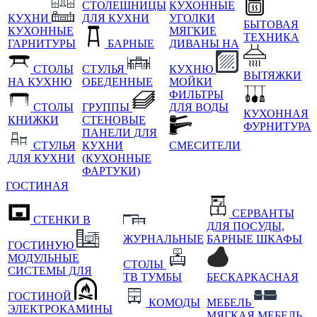
СТОЛЕШНИЦЫ
КУХОННЫЕ
КУХНИ
ДЛЯ КУХНИ
УГОЛКИ
БЫТОВАЯ
КУХОННЫЕ
МЯГКИЕ
ТЕХНИКА
ГАРНИТУРЫ
БАРНЫЕ
ДИВАНЫ НА
СТОЛЫ
СТУЛЬЯ
КУХНЮ
ВЫТЯЖКИ
НА КУХНЮ
ОБЕДЕННЫЕ
МОЙКИ
ФИЛЬТРЫ
СТОЛЫ
ГРУППЫ
ДЛЯ ВОДЫ
КУХОННАЯ
КНИЖКИ
СТЕНОВЫЕ
ФУРНИТУРА
ПАНЕЛИ ДЛЯ
СТУЛЬЯ
КУХНИ
СМЕСИТЕЛИ
ДЛЯ КУХНИ
(КУХОННЫЕ
ФАРТУКИ)
ГОСТИНАЯ
СЕРВАНТЫ
СТЕНКИ В
ДЛЯ ПОСУДЫ,
ЖУРНАЛЬНЫЕ
БАРНЫЕ ШКАФЫ
ГОСТИНУЮ
МОДУЛЬНЫЕ
СТОЛЫ
СИСТЕМЫ ДЛЯ
ТВ ТУМБЫ
БЕСКАРКАСНАЯ
ГОСТИНОЙ
КОМОДЫ
МЕБЕЛЬ
ЭЛЕКТРОКАМИНЫ
МЯГКАЯ МЕБЕЛЬ