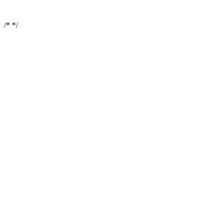
/*
*/