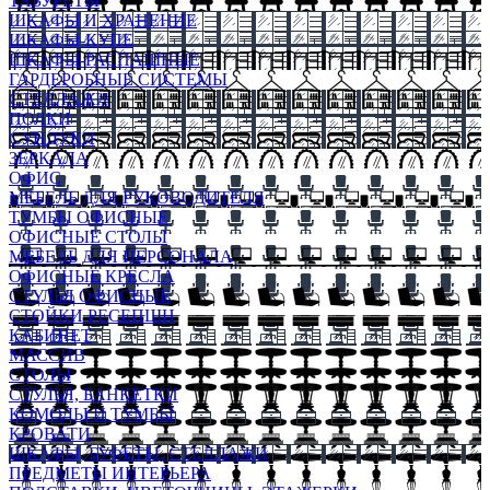
ТАБУРЕТЫ
ШКАФЫ И ХРАНЕНИЕ
ШКАФЫ-КУПЕ
ШКАФЫ-РАСПАШНЫЕ
ГАРДЕРОБНЫЕ СИСТЕМЫ
СТЕЛЛАЖИ
ПОЛКИ
СУНДУКИ
ЗЕРКАЛА
ОФИС
МЕБЕЛЬ ДЛЯ РУКОВОДИТЕЛЯ
ТУМБЫ ОФИСНЫЕ
ОФИСНЫЕ СТОЛЫ
МЕБЕЛЬ ДЛЯ ПЕРСОНАЛА
ОФИСНЫЕ КРЕСЛА
СТУЛЬЯ ОФИСНЫЕ
СТОЙКИ РЕСЕПШН
КАБИНЕТ
МАССИВ
СТОЛЫ
СТУЛЬЯ, БАНКЕТКИ
КОМОДЫ И ТУМБЫ
КРОВАТИ
ШКАФЫ, БУФЕТЫ, СТЕЛЛАЖИ
ПРЕДМЕТЫ ИНТЕРЬЕРА