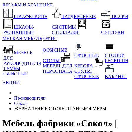
ШКАФЫ И ХРАНЕНИЕ
ШКАФЫ-КУПЕ
ГАРДЕРОБНЫЕ
ПОЛКИ
ШКАФЫ-
СИСТЕМЫ
РАСПАШНЫЕ
СТЕЛЛАЖИ
СУНДУКИ
МЯГКАЯ МЕБЕЛЬ
ОФИС
ОФИСНЫЕ
МЕБЕЛЬ
ОФИСНЫЕ
СТОЙКИ
ДЛЯ
СТОЛЫ
РЕСЕПШН
РУКОВОДИТЕЛЯ
МЕБЕЛЬ ДЛЯ
КРЕСЛА
ТУМБЫ
ПЕРСОНАЛА
СТУЛЬЯ
ОФИСНЫЕ
ОФИСНЫЕ
КАБИНЕТ
АКЦИИ
Производители
Сокол
ЖУРНАЛЬНЫЕ СТОЛЫ-ТРАНСФОРМЕРЫ
Мебель фабрики «Сокол» |