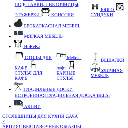
ПОДСТАВКИ, ЦВЕТОЧНИЦЫ,
БЮРО
ЭТАЖЕРКИ
КОНСОЛИ
СУНДУКИ
БЕСКАРКАСНАЯ МЕБЕЛЬ
МЯГКАЯ МЕБЕЛЬ
HoReKa
СТОЛЫ ДЛЯ
Мебель
ВЕШАЛКИ
КАФЕ
лофт
УЛИЧНАЯ
СТУЛЬЯ ДЛЯ
БАРНЫЕ
МЕБЕЛЬ
КАФЕ
СТУЛЬЯ
ГЛАДИЛЬНЫЕ ДОСКИ
ВСТРОЕННАЯ ГЛАДИЛЬНАЯ ДОСКА BELSI
АКЦИИ
СТОЛЕШНИЦЫ ДЛЯ КУХНИ
ДАЧА
×
АКЦИЯ!! ВЫСТАВОЧНЫЕ ОБРАЗЦЫ