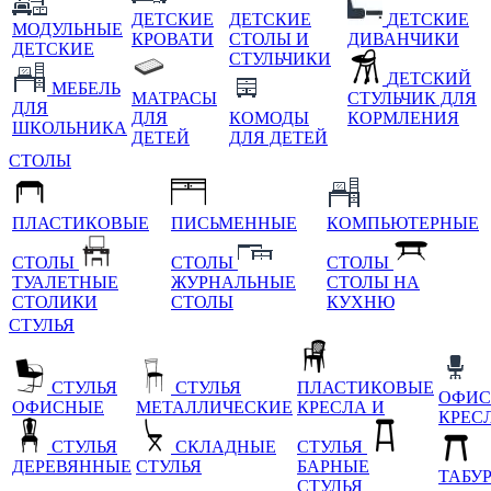
ДЕТСКИЕ
ДЕТСКИЕ
ДЕТСКИЕ
МОДУЛЬНЫЕ
КРОВАТИ
СТОЛЫ И
ДИВАНЧИКИ
ДЕТСКИЕ
СТУЛЬЧИКИ
ДЕТСКИЙ
МЕБЕЛЬ
МАТРАСЫ
СТУЛЬЧИК ДЛЯ
ДЛЯ
ДЛЯ
КОМОДЫ
КОРМЛЕНИЯ
ШКОЛЬНИКА
ДЕТЕЙ
ДЛЯ ДЕТЕЙ
СТОЛЫ
ПЛАСТИКОВЫЕ
ПИСЬМЕННЫЕ
КОМПЬЮТЕРНЫЕ
СТОЛЫ
СТОЛЫ
СТОЛЫ
ТУАЛЕТНЫЕ
ЖУРНАЛЬНЫЕ
СТОЛЫ НА
СТОЛИКИ
СТОЛЫ
КУХНЮ
СТУЛЬЯ
СТУЛЬЯ
СТУЛЬЯ
ПЛАСТИКОВЫЕ
ОФИС
ОФИСНЫЕ
МЕТАЛЛИЧЕСКИЕ
КРЕСЛА И
КРЕС
СТУЛЬЯ
СКЛАДНЫЕ
СТУЛЬЯ
ДЕРЕВЯННЫЕ
СТУЛЬЯ
БАРНЫЕ
ТАБУ
СТУЛЬЯ