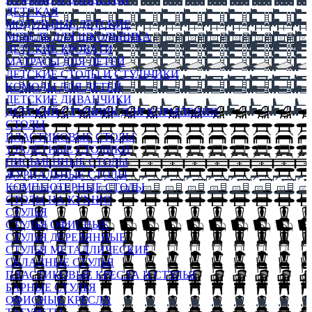
ДЕТСКАЯ
МОДУЛЬНЫЕ ДЕТСКИЕ
МЕБЕЛЬ ДЛЯ ШКОЛЬНИКА
ДЕТСКИЕ КРОВАТИ
МАТРАСЫ ДЛЯ ДЕТЕЙ
ДЕТСКИЕ СТОЛЫ И СТУЛЬЧИКИ
КОМОДЫ ДЛЯ ДЕТЕЙ
ДЕТСКИЕ ДИВАНЧИКИ
ДЕТСКИЙ СТУЛЬЧИК ДЛЯ КОРМЛЕНИЯ
СТОЛЫ
ПЛАСТИКОВЫЕ СТОЛЫ
ТУАЛЕТНЫЕ СТОЛИКИ
ПИСЬМЕННЫЕ СТОЛЫ
ЖУРНАЛЬНЫЕ СТОЛЫ
КОМПЬЮТЕРНЫЕ СТОЛЫ
СТОЛЫ НА КУХНЮ
СТУЛЬЯ
СТУЛЬЯ ОФИСНЫЕ
СТУЛЬЯ ДЕРЕВЯННЫЕ
СТУЛЬЯ МЕТАЛЛИЧЕСКИЕ
СКЛАДНЫЕ СТУЛЬЯ
ПЛАСТИКОВЫЕ КРЕСЛА И СТУЛЬЯ
БАРНЫЕ СТУЛЬЯ
ОФИСНЫЕ КРЕСЛА