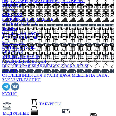
ПОДСТАВКИ, ЦВЕТОЧНИЦЫ, ЭТАЖЕРКИ
КОНСОЛИ
БЮРО
СУНДУКИ
БЕСКАРКАСНАЯ МЕБЕЛЬ
МЯГКАЯ МЕБЕЛЬ
HoReKa
СТОЛЫ ДЛЯ КАФЕ
СТУЛЬЯ ДЛЯ КАФЕ
Мебель лофт
БАРНЫЕ СТУЛЬЯ
ВЕШАЛКИ
УЛИЧНАЯ МЕБЕЛЬ
ГЛАДИЛЬНЫЕ ДОСКИ
ВСТРОЕННАЯ ГЛАДИЛЬНАЯ ДОСКА BELSI
АКЦИИ
СТОЛЕШНИЦЫ ДЛЯ КУХНИ
ДАЧА
МЕБЕЛЬ НА ЗАКАЗ
ЗАКАЗАТЬ РАСПИЛ
КУХНЯ
ТАБУРЕТЫ
МОДУЛЬНЫЕ