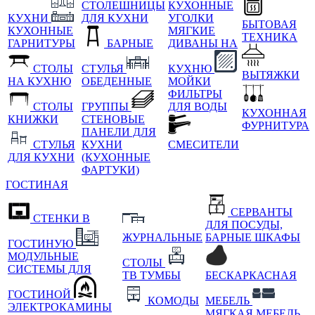
СТОЛЕШНИЦЫ
КУХОННЫЕ
КУХНИ
ДЛЯ КУХНИ
УГОЛКИ
БЫТОВАЯ
КУХОННЫЕ
МЯГКИЕ
ТЕХНИКА
ГАРНИТУРЫ
БАРНЫЕ
ДИВАНЫ НА
СТОЛЫ
СТУЛЬЯ
КУХНЮ
ВЫТЯЖКИ
НА КУХНЮ
ОБЕДЕННЫЕ
МОЙКИ
ФИЛЬТРЫ
СТОЛЫ
ГРУППЫ
ДЛЯ ВОДЫ
КУХОННАЯ
КНИЖКИ
СТЕНОВЫЕ
ФУРНИТУРА
ПАНЕЛИ ДЛЯ
СТУЛЬЯ
КУХНИ
СМЕСИТЕЛИ
ДЛЯ КУХНИ
(КУХОННЫЕ
ФАРТУКИ)
ГОСТИНАЯ
СЕРВАНТЫ
СТЕНКИ В
ДЛЯ ПОСУДЫ,
ЖУРНАЛЬНЫЕ
БАРНЫЕ ШКАФЫ
ГОСТИНУЮ
МОДУЛЬНЫЕ
СТОЛЫ
СИСТЕМЫ ДЛЯ
ТВ ТУМБЫ
БЕСКАРКАСНАЯ
ГОСТИНОЙ
КОМОДЫ
МЕБЕЛЬ
ЭЛЕКТРОКАМИНЫ
МЯГКАЯ МЕБЕЛЬ