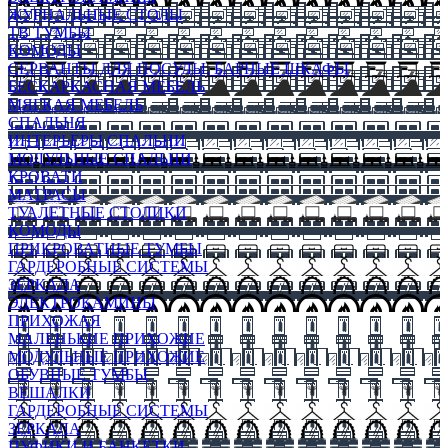
ЖУРНАЛЬНЫЕ СТОЛЫ
ТВ ТУМБЫ
КОМОДЫ
СЕРВАНТЫ ДЛЯ ПОСУДЫ, БАРНЫЕ ШКАФЫ
БЕСКАРКАСНАЯ МЕБЕЛЬ
МЯГКАЯ МЕБЕЛЬ
СПАЛЬНЯ
ИНТЕРЬЕРЫ СПАЛЬНИ
МОДУЛЬНЫЕ СПАЛЬНИ
КРОВАТИ
МАТРАСЫ
ТУАЛЕТНЫЕ СТОЛИКИ
КОМОДЫ
ПРИКРОВАТНЫЕ ТУМБЫ
ГАРДЕРОБНЫЕ СИСТЕМЫ
ЗЕРКАЛА
ЭЛЕКТРОКАМИНЫ
ПРИХОЖАЯ
МАЛЕНЬКИЕ ПРИХОЖИЕ
МОДУЛЬНЫЕ ПРИХОЖИЕ
ОБУВНЫЕ ТУМБЫ
ВЕШАЛКИ
ГАРДЕРОБНЫЕ СИСТЕМЫ
ЗЕРКАЛА
ПУФИКИ И БАНКЕТКИ