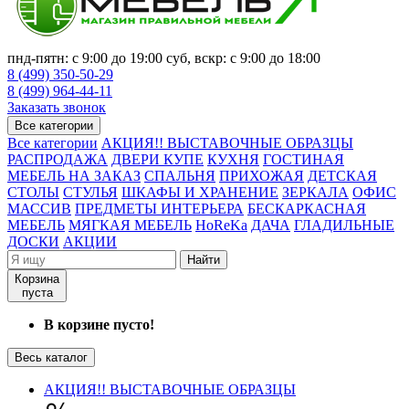
пнд-пятн: с 9:00 до 19:00 суб, вскр: с 9:00 до 18:00
8 (499) 350-50-29
8 (499) 964-44-11
Заказать звонок
Все категории
Все категории
АКЦИЯ!! ВЫСТАВОЧНЫЕ ОБРАЗЦЫ
РАСПРОДАЖА
ДВЕРИ КУПЕ
КУХНЯ
ГОСТИНАЯ
МЕБЕЛЬ НА ЗАКАЗ
СПАЛЬНЯ
ПРИХОЖАЯ
ДЕТСКАЯ
СТОЛЫ
СТУЛЬЯ
ШКАФЫ И ХРАНЕНИЕ
ЗЕРКАЛА
ОФИС
МАССИВ
ПРЕДМЕТЫ ИНТЕРЬЕРА
БЕСКАРКАСНАЯ
МЕБЕЛЬ
МЯГКАЯ МЕБЕЛЬ
HoReKa
ДАЧА
ГЛАДИЛЬНЫЕ
ДОСКИ
АКЦИИ
Найти
Корзина
пуста
В корзине пусто!
Весь каталог
АКЦИЯ!! ВЫСТАВОЧНЫЕ ОБРАЗЦЫ