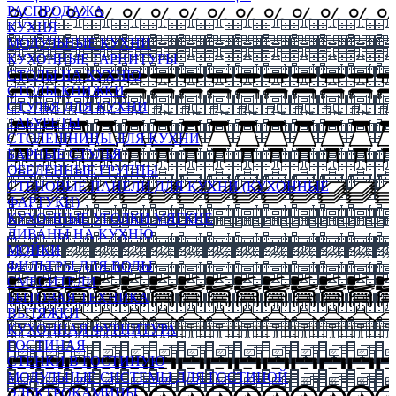
РАСПРОДАЖА
КУХНЯ
МОДУЛЬНЫЕ КУХНИ
КУХОННЫЕ ГАРНИТУРЫ
СТОЛЫ НА КУХНЮ
СТОЛЫ КНИЖКИ
СТУЛЬЯ ДЛЯ КУХНИ
ТАБУРЕТЫ
СТОЛЕШНИЦЫ ДЛЯ КУХНИ
БАРНЫЕ СТУЛЬЯ
ОБЕДЕННЫЕ ГРУППЫ
СТЕНОВЫЕ ПАНЕЛИ ДЛЯ КУХНИ (КУХОННЫЕ
ФАРТУКИ)
КУХОННЫЕ УГОЛКИ МЯГКИЕ
ДИВАНЫ НА КУХНЮ
МОЙКИ
ФИЛЬТРЫ ДЛЯ ВОДЫ
СМЕСИТЕЛИ
БЫТОВАЯ ТЕХНИКА
ВЫТЯЖКИ
КУХОННАЯ ФУРНИТУРА
ГОСТИНАЯ
СТЕНКИ В ГОСТИНУЮ
МОДУЛЬНЫЕ СИСТЕМЫ ДЛЯ ГОСТИНОЙ
ЭЛЕКТРОКАМИНЫ