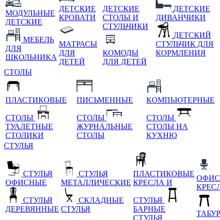
ДЕТСКИЕ
ДЕТСКИЕ
ДЕТСКИЕ
МОДУЛЬНЫЕ
КРОВАТИ
СТОЛЫ И
ДИВАНЧИКИ
ДЕТСКИЕ
СТУЛЬЧИКИ
ДЕТСКИЙ
МЕБЕЛЬ
МАТРАСЫ
СТУЛЬЧИК ДЛЯ
ДЛЯ
ДЛЯ
КОМОДЫ
КОРМЛЕНИЯ
ШКОЛЬНИКА
ДЕТЕЙ
ДЛЯ ДЕТЕЙ
СТОЛЫ
ПЛАСТИКОВЫЕ
ПИСЬМЕННЫЕ
КОМПЬЮТЕРНЫЕ
СТОЛЫ
СТОЛЫ
СТОЛЫ
ТУАЛЕТНЫЕ
ЖУРНАЛЬНЫЕ
СТОЛЫ НА
СТОЛИКИ
СТОЛЫ
КУХНЮ
СТУЛЬЯ
СТУЛЬЯ
СТУЛЬЯ
ПЛАСТИКОВЫЕ
ОФИС
ОФИСНЫЕ
МЕТАЛЛИЧЕСКИЕ
КРЕСЛА И
КРЕС
СТУЛЬЯ
СКЛАДНЫЕ
СТУЛЬЯ
ДЕРЕВЯННЫЕ
СТУЛЬЯ
БАРНЫЕ
ТАБУ
СТУЛЬЯ