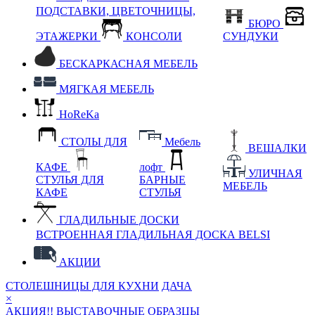
ПОДСТАВКИ, ЦВЕТОЧНИЦЫ,
БЮРО
ЭТАЖЕРКИ
КОНСОЛИ
СУНДУКИ
БЕСКАРКАСНАЯ МЕБЕЛЬ
МЯГКАЯ МЕБЕЛЬ
HoReKa
СТОЛЫ ДЛЯ
Мебель
ВЕШАЛКИ
КАФЕ
лофт
УЛИЧНАЯ
СТУЛЬЯ ДЛЯ
БАРНЫЕ
МЕБЕЛЬ
КАФЕ
СТУЛЬЯ
ГЛАДИЛЬНЫЕ ДОСКИ
ВСТРОЕННАЯ ГЛАДИЛЬНАЯ ДОСКА BELSI
АКЦИИ
СТОЛЕШНИЦЫ ДЛЯ КУХНИ
ДАЧА
×
АКЦИЯ!! ВЫСТАВОЧНЫЕ ОБРАЗЦЫ