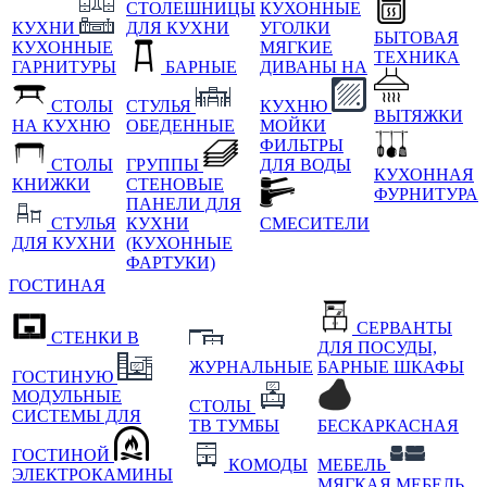
СТОЛЕШНИЦЫ
КУХОННЫЕ
КУХНИ
ДЛЯ КУХНИ
УГОЛКИ
БЫТОВАЯ
КУХОННЫЕ
МЯГКИЕ
ТЕХНИКА
ГАРНИТУРЫ
БАРНЫЕ
ДИВАНЫ НА
СТОЛЫ
СТУЛЬЯ
КУХНЮ
ВЫТЯЖКИ
НА КУХНЮ
ОБЕДЕННЫЕ
МОЙКИ
ФИЛЬТРЫ
СТОЛЫ
ГРУППЫ
ДЛЯ ВОДЫ
КУХОННАЯ
КНИЖКИ
СТЕНОВЫЕ
ФУРНИТУРА
ПАНЕЛИ ДЛЯ
СТУЛЬЯ
КУХНИ
СМЕСИТЕЛИ
ДЛЯ КУХНИ
(КУХОННЫЕ
ФАРТУКИ)
ГОСТИНАЯ
СЕРВАНТЫ
СТЕНКИ В
ДЛЯ ПОСУДЫ,
ЖУРНАЛЬНЫЕ
БАРНЫЕ ШКАФЫ
ГОСТИНУЮ
МОДУЛЬНЫЕ
СТОЛЫ
СИСТЕМЫ ДЛЯ
ТВ ТУМБЫ
БЕСКАРКАСНАЯ
ГОСТИНОЙ
КОМОДЫ
МЕБЕЛЬ
ЭЛЕКТРОКАМИНЫ
МЯГКАЯ МЕБЕЛЬ