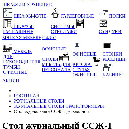
ШКАФЫ И ХРАНЕНИЕ
ШКАФЫ-КУПЕ
ГАРДЕРОБНЫЕ
ПОЛКИ
ШКАФЫ-
СИСТЕМЫ
РАСПАШНЫЕ
СТЕЛЛАЖИ
СУНДУКИ
МЯГКАЯ МЕБЕЛЬ
ОФИС
ОФИСНЫЕ
МЕБЕЛЬ
ОФИСНЫЕ
СТОЙКИ
ДЛЯ
СТОЛЫ
РЕСЕПШН
РУКОВОДИТЕЛЯ
МЕБЕЛЬ ДЛЯ
КРЕСЛА
ТУМБЫ
ПЕРСОНАЛА
СТУЛЬЯ
ОФИСНЫЕ
ОФИСНЫЕ
КАБИНЕТ
АКЦИИ
ГОСТИНАЯ
ЖУРНАЛЬНЫЕ СТОЛЫ
ЖУРНАЛЬНЫЕ СТОЛЫ-ТРАНСФОРМЕРЫ
Стол журнальный ССЖ-1 раскладной
Стол журнальный ССЖ-1