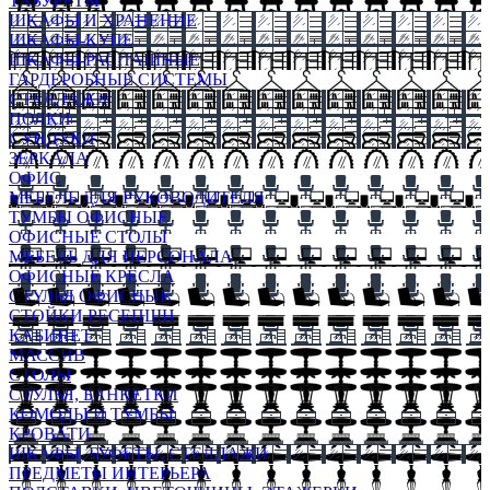
ТАБУРЕТЫ
ШКАФЫ И ХРАНЕНИЕ
ШКАФЫ-КУПЕ
ШКАФЫ-РАСПАШНЫЕ
ГАРДЕРОБНЫЕ СИСТЕМЫ
СТЕЛЛАЖИ
ПОЛКИ
СУНДУКИ
ЗЕРКАЛА
ОФИС
МЕБЕЛЬ ДЛЯ РУКОВОДИТЕЛЯ
ТУМБЫ ОФИСНЫЕ
ОФИСНЫЕ СТОЛЫ
МЕБЕЛЬ ДЛЯ ПЕРСОНАЛА
ОФИСНЫЕ КРЕСЛА
СТУЛЬЯ ОФИСНЫЕ
СТОЙКИ РЕСЕПШН
КАБИНЕТ
МАССИВ
СТОЛЫ
СТУЛЬЯ, БАНКЕТКИ
КОМОДЫ И ТУМБЫ
КРОВАТИ
ШКАФЫ, БУФЕТЫ, СТЕЛЛАЖИ
ПРЕДМЕТЫ ИНТЕРЬЕРА