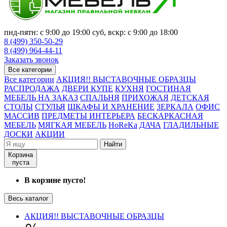
пнд-пятн: с 9:00 до 19:00 суб, вскр: с 9:00 до 18:00
8 (499) 350-50-29
8 (499) 964-44-11
Заказать звонок
Все категории
Все категории
АКЦИЯ!! ВЫСТАВОЧНЫЕ ОБРАЗЦЫ
РАСПРОДАЖА
ДВЕРИ КУПЕ
КУХНЯ
ГОСТИНАЯ
МЕБЕЛЬ НА ЗАКАЗ
СПАЛЬНЯ
ПРИХОЖАЯ
ДЕТСКАЯ
СТОЛЫ
СТУЛЬЯ
ШКАФЫ И ХРАНЕНИЕ
ЗЕРКАЛА
ОФИС
МАССИВ
ПРЕДМЕТЫ ИНТЕРЬЕРА
БЕСКАРКАСНАЯ
МЕБЕЛЬ
МЯГКАЯ МЕБЕЛЬ
HoReKa
ДАЧА
ГЛАДИЛЬНЫЕ
ДОСКИ
АКЦИИ
Найти
Корзина
пуста
В корзине пусто!
Весь каталог
АКЦИЯ!! ВЫСТАВОЧНЫЕ ОБРАЗЦЫ