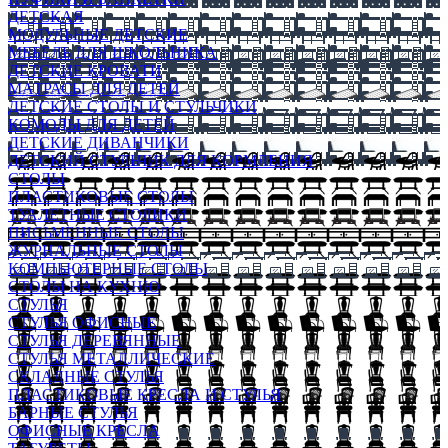
ДЕТСКАЯ
МОДУЛЬНЫЕ ДЕТСКИЕ
МЕБЕЛЬ ДЛЯ ШКОЛЬНИКА
ДЕТСКИЕ КРОВАТИ
МАТРАСЫ ДЛЯ ДЕТЕЙ
ДЕТСКИЕ СТОЛЫ И СТУЛЬЧИКИ
КОМОДЫ ДЛЯ ДЕТЕЙ
ДЕТСКИЕ ДИВАНЧИКИ
ДЕТСКИЙ СТУЛЬЧИК ДЛЯ КОРМЛЕНИЯ
СТОЛЫ
ПЛАСТИКОВЫЕ СТОЛЫ
ТУАЛЕТНЫЕ СТОЛИКИ
ПИСЬМЕННЫЕ СТОЛЫ
ЖУРНАЛЬНЫЕ СТОЛЫ
КОМПЬЮТЕРНЫЕ СТОЛЫ
СТОЛЫ НА КУХНЮ
СТУЛЬЯ
СТУЛЬЯ ОФИСНЫЕ
СТУЛЬЯ ДЕРЕВЯННЫЕ
СТУЛЬЯ МЕТАЛЛИЧЕСКИЕ
СКЛАДНЫЕ СТУЛЬЯ
ПЛАСТИКОВЫЕ КРЕСЛА И СТУЛЬЯ
БАРНЫЕ СТУЛЬЯ
ОФИСНЫЕ КРЕСЛА