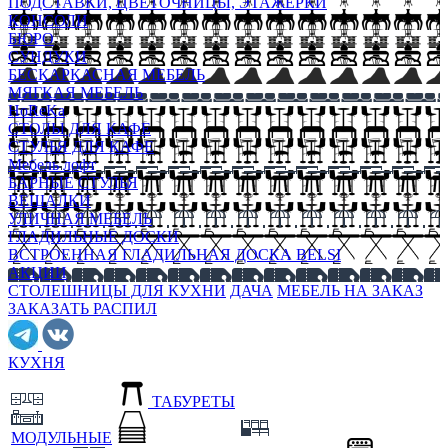
ПОДСТАВКИ, ЦВЕТОЧНИЦЫ, ЭТАЖЕРКИ
КОНСОЛИ
БЮРО
СУНДУКИ
БЕСКАРКАСНАЯ МЕБЕЛЬ
МЯГКАЯ МЕБЕЛЬ
HoReKa
СТОЛЫ ДЛЯ КАФЕ
СТУЛЬЯ ДЛЯ КАФЕ
Мебель лофт
БАРНЫЕ СТУЛЬЯ
ВЕШАЛКИ
УЛИЧНАЯ МЕБЕЛЬ
ГЛАДИЛЬНЫЕ ДОСКИ
ВСТРОЕННАЯ ГЛАДИЛЬНАЯ ДОСКА BELSI
АКЦИИ
СТОЛЕШНИЦЫ ДЛЯ КУХНИ
ДАЧА
МЕБЕЛЬ НА ЗАКАЗ
ЗАКАЗАТЬ РАСПИЛ
КУХНЯ
ТАБУРЕТЫ
МОДУЛЬНЫЕ