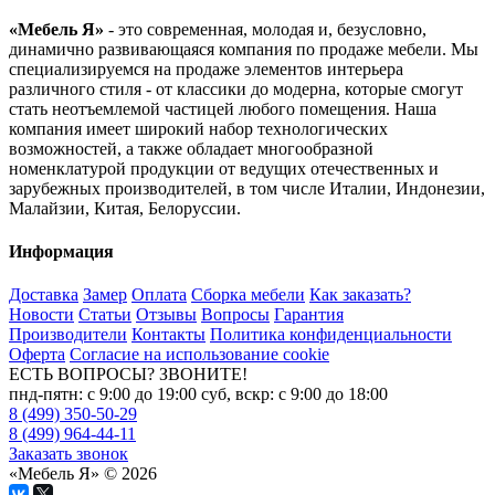
«Мебель Я»
- это современная, молодая и, безусловно,
динамично развивающаяся компания по продаже мебели. Мы
специализируемся на продаже элементов интерьера
различного стиля - от классики до модерна, которые смогут
стать неотъемлемой частицей любого помещения. Наша
компания имеет широкий набор технологических
возможностей, а также обладает многообразной
номенклатурой продукции от ведущих отечественных и
зарубежных производителей, в том числе Италии, Индонезии,
Малайзии, Китая, Белоруссии.
Информация
Доставка
Замер
Оплата
Сборка мебели
Как заказать?
Новости
Статьи
Отзывы
Вопросы
Гарантия
Производители
Контакты
Политика конфиденциальности
Оферта
Согласие на использование cookie
ЕСТЬ ВОПРОСЫ? ЗВОНИТЕ!
пнд-пятн: с 9:00 до 19:00 суб, вскр: с 9:00 до 18:00
8 (499) 350-50-29
8 (499) 964-44-11
Заказать звонок
«Мебель Я» © 2026