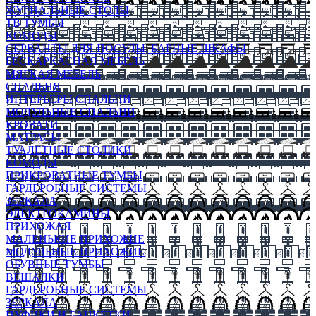
ЖУРНАЛЬНЫЕ СТОЛЫ
ТВ ТУМБЫ
КОМОДЫ
СЕРВАНТЫ ДЛЯ ПОСУДЫ, БАРНЫЕ ШКАФЫ
БЕСКАРКАСНАЯ МЕБЕЛЬ
МЯГКАЯ МЕБЕЛЬ
СПАЛЬНЯ
ИНТЕРЬЕРЫ СПАЛЬНИ
МОДУЛЬНЫЕ СПАЛЬНИ
КРОВАТИ
МАТРАСЫ
ТУАЛЕТНЫЕ СТОЛИКИ
КОМОДЫ
ПРИКРОВАТНЫЕ ТУМБЫ
ГАРДЕРОБНЫЕ СИСТЕМЫ
ЗЕРКАЛА
ЭЛЕКТРОКАМИНЫ
ПРИХОЖАЯ
МАЛЕНЬКИЕ ПРИХОЖИЕ
МОДУЛЬНЫЕ ПРИХОЖИЕ
ОБУВНЫЕ ТУМБЫ
ВЕШАЛКИ
ГАРДЕРОБНЫЕ СИСТЕМЫ
ЗЕРКАЛА
ПУФИКИ И БАНКЕТКИ