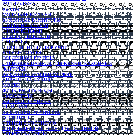
РАСПРОДАЖА
КУХНЯ
МОДУЛЬНЫЕ КУХНИ
КУХОННЫЕ ГАРНИТУРЫ
СТОЛЫ НА КУХНЮ
СТОЛЫ КНИЖКИ
СТУЛЬЯ ДЛЯ КУХНИ
ТАБУРЕТЫ
СТОЛЕШНИЦЫ ДЛЯ КУХНИ
БАРНЫЕ СТУЛЬЯ
ОБЕДЕННЫЕ ГРУППЫ
СТЕНОВЫЕ ПАНЕЛИ ДЛЯ КУХНИ (КУХОННЫЕ
ФАРТУКИ)
КУХОННЫЕ УГОЛКИ МЯГКИЕ
ДИВАНЫ НА КУХНЮ
МОЙКИ
ФИЛЬТРЫ ДЛЯ ВОДЫ
СМЕСИТЕЛИ
БЫТОВАЯ ТЕХНИКА
ВЫТЯЖКИ
КУХОННАЯ ФУРНИТУРА
ГОСТИНАЯ
СТЕНКИ В ГОСТИНУЮ
МОДУЛЬНЫЕ СИСТЕМЫ ДЛЯ ГОСТИНОЙ
ЭЛЕКТРОКАМИНЫ