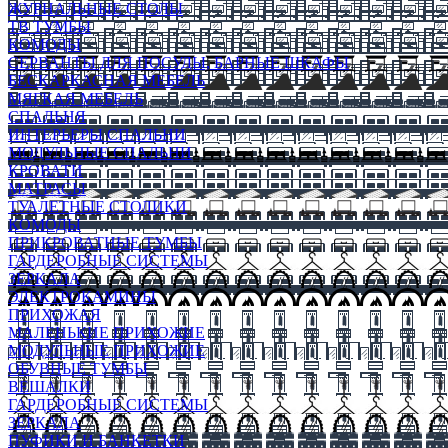
ЖУРНАЛЬНЫЕ СТОЛЫ
ТВ ТУМБЫ
КОМОДЫ
СЕРВАНТЫ ДЛЯ ПОСУДЫ, БАРНЫЕ ШКАФЫ
БЕСКАРКАСНАЯ МЕБЕЛЬ
МЯГКАЯ МЕБЕЛЬ
СПАЛЬНЯ
ИНТЕРЬЕРЫ СПАЛЬНИ
МОДУЛЬНЫЕ СПАЛЬНИ
КРОВАТИ
МАТРАСЫ
ТУАЛЕТНЫЕ СТОЛИКИ
КОМОДЫ
ПРИКРОВАТНЫЕ ТУМБЫ
ГАРДЕРОБНЫЕ СИСТЕМЫ
ЗЕРКАЛА
ЭЛЕКТРОКАМИНЫ
ПРИХОЖАЯ
МАЛЕНЬКИЕ ПРИХОЖИЕ
МОДУЛЬНЫЕ ПРИХОЖИЕ
ОБУВНЫЕ ТУМБЫ
ВЕШАЛКИ
ГАРДЕРОБНЫЕ СИСТЕМЫ
ЗЕРКАЛА
ПУФИКИ И БАНКЕТКИ