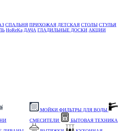
АЗ
СПАЛЬНЯ
ПРИХОЖАЯ
ДЕТСКАЯ
СТОЛЫ
СТУЛЬЯ
ЛЬ
HoReKa
ДАЧА
ГЛАДИЛЬНЫЕ ДОСКИ
АКЦИИ
МОЙКИ
ФИЛЬТРЫ ДЛЯ ВОДЫ
ХНИ
СМЕСИТЕЛИ
БЫТОВАЯ ТЕХНИКА
Е
ДИВАНЫ
ВЫТЯЖКИ
КУХОННАЯ