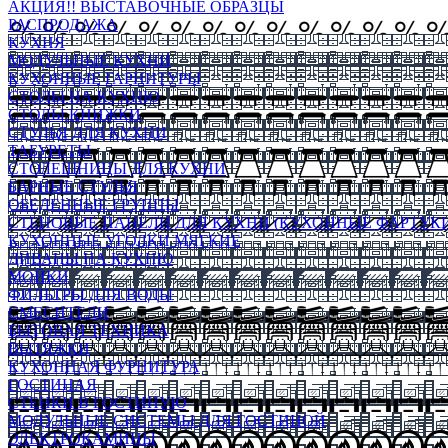
АКЦИЯ!! ВЫСТАВОЧНЫЕ ОБРАЗЦЫ
РАСПРОДАЖА
КУХНЯ
МОДУЛЬНЫЕ КУХНИ
КУХОННЫЕ ГАРНИТУРЫ
СТОЛЫ НА КУХНЮ
СТОЛЫ КНИЖКИ
СТУЛЬЯ ДЛЯ КУХНИ
ТАБУРЕТЫ
СТОЛЕШНИЦЫ ДЛЯ КУХНИ
БАРНЫЕ СТУЛЬЯ
ОБЕДЕННЫЕ ГРУППЫ
СТЕНОВЫЕ ПАНЕЛИ ДЛЯ КУХНИ (КУХОННЫЕ ФАРТУКИ
КУХОННЫЕ УГОЛКИ МЯГКИЕ
ДИВАНЫ НА КУХНЮ
МОЙКИ
ФИЛЬТРЫ ДЛЯ ВОДЫ
СМЕСИТЕЛИ
БЫТОВАЯ ТЕХНИКА
ВЫТЯЖКИ
КУХОННАЯ ФУРНИТУРА
ГОСТИНАЯ
СТЕНКИ В ГОСТИНУЮ
МОДУЛЬНЫЕ СИСТЕМЫ ДЛЯ ГОСТИНОЙ
ЭЛЕКТРОКАМИНЫ