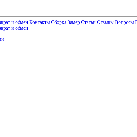
зврат и обмен
Контакты
Сборка
Замер
Статьи
Отзывы
Вопросы
зврат и обмен
ли