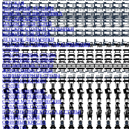
ДЕТСКАЯ
МОДУЛЬНЫЕ ДЕТСКИЕ
МЕБЕЛЬ ДЛЯ ШКОЛЬНИКА
ДЕТСКИЕ КРОВАТИ
МАТРАСЫ ДЛЯ ДЕТЕЙ
ДЕТСКИЕ СТОЛЫ И СТУЛЬЧИКИ
КОМОДЫ ДЛЯ ДЕТЕЙ
ДЕТСКИЕ ДИВАНЧИКИ
ДЕТСКИЙ СТУЛЬЧИК ДЛЯ КОРМЛЕНИЯ
СТОЛЫ
ПЛАСТИКОВЫЕ СТОЛЫ
ТУАЛЕТНЫЕ СТОЛИКИ
ПИСЬМЕННЫЕ СТОЛЫ
ЖУРНАЛЬНЫЕ СТОЛЫ
КОМПЬЮТЕРНЫЕ СТОЛЫ
СТОЛЫ НА КУХНЮ
СТУЛЬЯ
СТУЛЬЯ ОФИСНЫЕ
СТУЛЬЯ ДЕРЕВЯННЫЕ
СТУЛЬЯ МЕТАЛЛИЧЕСКИЕ
СКЛАДНЫЕ СТУЛЬЯ
ПЛАСТИКОВЫЕ КРЕСЛА И СТУЛЬЯ
БАРНЫЕ СТУЛЬЯ
ОФИСНЫЕ КРЕСЛА
ТАБУРЕТЫ