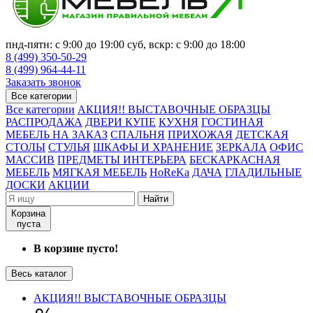
пнд-пятн: с 9:00 до 19:00 суб, вскр: с 9:00 до 18:00
8 (499) 350-50-29
8 (499) 964-44-11
Заказать звонок
Все категории
Все категории
АКЦИЯ!! ВЫСТАВОЧНЫЕ ОБРАЗЦЫ
РАСПРОДАЖА
ДВЕРИ КУПЕ
КУХНЯ
ГОСТИНАЯ
МЕБЕЛЬ НА ЗАКАЗ
СПАЛЬНЯ
ПРИХОЖАЯ
ДЕТСКАЯ
СТОЛЫ
СТУЛЬЯ
ШКАФЫ И ХРАНЕНИЕ
ЗЕРКАЛА
ОФИС
МАССИВ
ПРЕДМЕТЫ ИНТЕРЬЕРА
БЕСКАРКАСНАЯ
МЕБЕЛЬ
МЯГКАЯ МЕБЕЛЬ
HoReKa
ДАЧА
ГЛАДИЛЬНЫЕ
ДОСКИ
АКЦИИ
Найти
Корзина
пуста
В корзине пусто!
Весь каталог
АКЦИЯ!! ВЫСТАВОЧНЫЕ ОБРАЗЦЫ