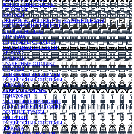
ЖУРНАЛЬНЫЕ СТОЛЫ
ТВ ТУМБЫ
КОМОДЫ
СЕРВАНТЫ ДЛЯ ПОСУДЫ, БАРНЫЕ ШКАФЫ
БЕСКАРКАСНАЯ МЕБЕЛЬ
МЯГКАЯ МЕБЕЛЬ
СПАЛЬНЯ
ИНТЕРЬЕРЫ СПАЛЬНИ
МОДУЛЬНЫЕ СПАЛЬНИ
КРОВАТИ
МАТРАСЫ
ТУАЛЕТНЫЕ СТОЛИКИ
КОМОДЫ
ПРИКРОВАТНЫЕ ТУМБЫ
ГАРДЕРОБНЫЕ СИСТЕМЫ
ЗЕРКАЛА
ЭЛЕКТРОКАМИНЫ
ПРИХОЖАЯ
МАЛЕНЬКИЕ ПРИХОЖИЕ
МОДУЛЬНЫЕ ПРИХОЖИЕ
ОБУВНЫЕ ТУМБЫ
ВЕШАЛКИ
ГАРДЕРОБНЫЕ СИСТЕМЫ
ЗЕРКАЛА
ПУФИКИ И БАНКЕТКИ