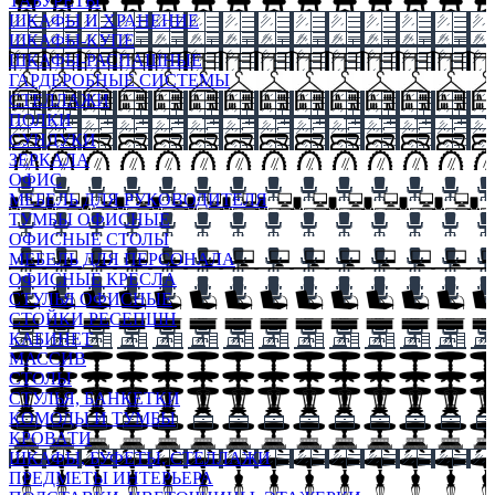
ТАБУРЕТЫ
ШКАФЫ И ХРАНЕНИЕ
ШКАФЫ-КУПЕ
ШКАФЫ-РАСПАШНЫЕ
ГАРДЕРОБНЫЕ СИСТЕМЫ
СТЕЛЛАЖИ
ПОЛКИ
СУНДУКИ
ЗЕРКАЛА
ОФИС
МЕБЕЛЬ ДЛЯ РУКОВОДИТЕЛЯ
ТУМБЫ ОФИСНЫЕ
ОФИСНЫЕ СТОЛЫ
МЕБЕЛЬ ДЛЯ ПЕРСОНАЛА
ОФИСНЫЕ КРЕСЛА
СТУЛЬЯ ОФИСНЫЕ
СТОЙКИ РЕСЕПШН
КАБИНЕТ
МАССИВ
СТОЛЫ
СТУЛЬЯ, БАНКЕТКИ
КОМОДЫ И ТУМБЫ
КРОВАТИ
ШКАФЫ, БУФЕТЫ, СТЕЛЛАЖИ
ПРЕДМЕТЫ ИНТЕРЬЕРА