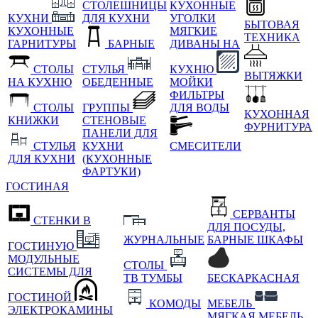
СТОЛЕШНИЦЫ
КУХОННЫЕ
КУХНИ
ДЛЯ КУХНИ
УГОЛКИ
БЫТОВАЯ
КУХОННЫЕ
МЯГКИЕ
ТЕХНИКА
ГАРНИТУРЫ
БАРНЫЕ
ДИВАНЫ НА
СТОЛЫ
СТУЛЬЯ
КУХНЮ
ВЫТЯЖКИ
НА КУХНЮ
ОБЕДЕННЫЕ
МОЙКИ
ФИЛЬТРЫ
СТОЛЫ
ГРУППЫ
ДЛЯ ВОДЫ
КУХОННАЯ
КНИЖКИ
СТЕНОВЫЕ
ФУРНИТУРА
ПАНЕЛИ ДЛЯ
СТУЛЬЯ
КУХНИ
СМЕСИТЕЛИ
ДЛЯ КУХНИ
(КУХОННЫЕ
ФАРТУКИ)
ГОСТИНАЯ
СЕРВАНТЫ
СТЕНКИ В
ДЛЯ ПОСУДЫ,
ЖУРНАЛЬНЫЕ
БАРНЫЕ ШКАФЫ
ГОСТИНУЮ
МОДУЛЬНЫЕ
СТОЛЫ
СИСТЕМЫ ДЛЯ
ТВ ТУМБЫ
БЕСКАРКАСНАЯ
ГОСТИНОЙ
КОМОДЫ
МЕБЕЛЬ
ЭЛЕКТРОКАМИНЫ
МЯГКАЯ МЕБЕЛЬ