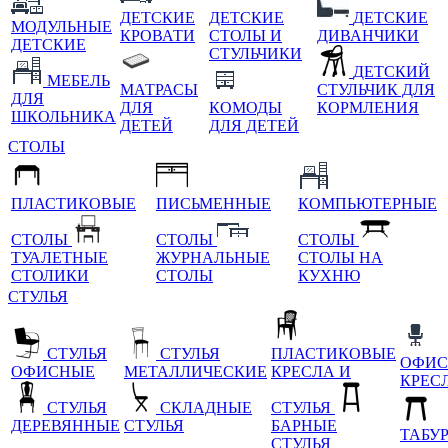
ДЕТСКИЕ
ДЕТСКИЕ
ДЕТСКИЕ
МОДУЛЬНЫЕ
КРОВАТИ
СТОЛЫ И
ДИВАНЧИКИ
ДЕТСКИЕ
СТУЛЬЧИКИ
ДЕТСКИЙ
МЕБЕЛЬ
МАТРАСЫ
СТУЛЬЧИК ДЛЯ
ДЛЯ
ДЛЯ
КОМОДЫ
КОРМЛЕНИЯ
ШКОЛЬНИКА
ДЕТЕЙ
ДЛЯ ДЕТЕЙ
СТОЛЫ
ПЛАСТИКОВЫЕ
ПИСЬМЕННЫЕ
КОМПЬЮТЕРНЫЕ
СТОЛЫ
СТОЛЫ
СТОЛЫ
ТУАЛЕТНЫЕ
ЖУРНАЛЬНЫЕ
СТОЛЫ НА
СТОЛИКИ
СТОЛЫ
КУХНЮ
СТУЛЬЯ
СТУЛЬЯ
СТУЛЬЯ
ПЛАСТИКОВЫЕ
ОФИС
ОФИСНЫЕ
МЕТАЛЛИЧЕСКИЕ
КРЕСЛА И
КРЕС
СТУЛЬЯ
СКЛАДНЫЕ
СТУЛЬЯ
ДЕРЕВЯННЫЕ
СТУЛЬЯ
БАРНЫЕ
ТАБУ
СТУЛЬЯ