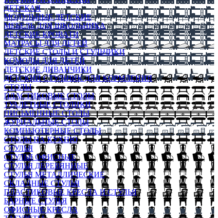
ДЕТСКАЯ
МОДУЛЬНЫЕ ДЕТСКИЕ
МЕБЕЛЬ ДЛЯ ШКОЛЬНИКА
ДЕТСКИЕ КРОВАТИ
МАТРАСЫ ДЛЯ ДЕТЕЙ
ДЕТСКИЕ СТОЛЫ И СТУЛЬЧИКИ
КОМОДЫ ДЛЯ ДЕТЕЙ
ДЕТСКИЕ ДИВАНЧИКИ
ДЕТСКИЙ СТУЛЬЧИК ДЛЯ КОРМЛЕНИЯ
СТОЛЫ
ПЛАСТИКОВЫЕ СТОЛЫ
ТУАЛЕТНЫЕ СТОЛИКИ
ПИСЬМЕННЫЕ СТОЛЫ
ЖУРНАЛЬНЫЕ СТОЛЫ
КОМПЬЮТЕРНЫЕ СТОЛЫ
СТОЛЫ НА КУХНЮ
СТУЛЬЯ
СТУЛЬЯ ОФИСНЫЕ
СТУЛЬЯ ДЕРЕВЯННЫЕ
СТУЛЬЯ МЕТАЛЛИЧЕСКИЕ
СКЛАДНЫЕ СТУЛЬЯ
ПЛАСТИКОВЫЕ КРЕСЛА И СТУЛЬЯ
БАРНЫЕ СТУЛЬЯ
ОФИСНЫЕ КРЕСЛА