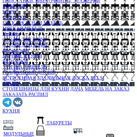
ПОДСТАВКИ, ЦВЕТОЧНИЦЫ, ЭТАЖЕРКИ
КОНСОЛИ
БЮРО
СУНДУКИ
БЕСКАРКАСНАЯ МЕБЕЛЬ
МЯГКАЯ МЕБЕЛЬ
HoReKa
СТОЛЫ ДЛЯ КАФЕ
СТУЛЬЯ ДЛЯ КАФЕ
Мебель лофт
БАРНЫЕ СТУЛЬЯ
ВЕШАЛКИ
УЛИЧНАЯ МЕБЕЛЬ
ГЛАДИЛЬНЫЕ ДОСКИ
ВСТРОЕННАЯ ГЛАДИЛЬНАЯ ДОСКА BELSI
АКЦИИ
СТОЛЕШНИЦЫ ДЛЯ КУХНИ
ДАЧА
МЕБЕЛЬ НА ЗАКАЗ
ЗАКАЗАТЬ РАСПИЛ
КУХНЯ
ТАБУРЕТЫ
МОДУЛЬНЫЕ