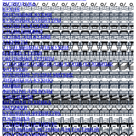
РАСПРОДАЖА
КУХНЯ
МОДУЛЬНЫЕ КУХНИ
КУХОННЫЕ ГАРНИТУРЫ
СТОЛЫ НА КУХНЮ
СТОЛЫ КНИЖКИ
СТУЛЬЯ ДЛЯ КУХНИ
ТАБУРЕТЫ
СТОЛЕШНИЦЫ ДЛЯ КУХНИ
БАРНЫЕ СТУЛЬЯ
ОБЕДЕННЫЕ ГРУППЫ
СТЕНОВЫЕ ПАНЕЛИ ДЛЯ КУХНИ (КУХОННЫЕ
ФАРТУКИ)
КУХОННЫЕ УГОЛКИ МЯГКИЕ
ДИВАНЫ НА КУХНЮ
МОЙКИ
ФИЛЬТРЫ ДЛЯ ВОДЫ
СМЕСИТЕЛИ
БЫТОВАЯ ТЕХНИКА
ВЫТЯЖКИ
КУХОННАЯ ФУРНИТУРА
ГОСТИНАЯ
СТЕНКИ В ГОСТИНУЮ
МОДУЛЬНЫЕ СИСТЕМЫ ДЛЯ ГОСТИНОЙ
ЭЛЕКТРОКАМИНЫ