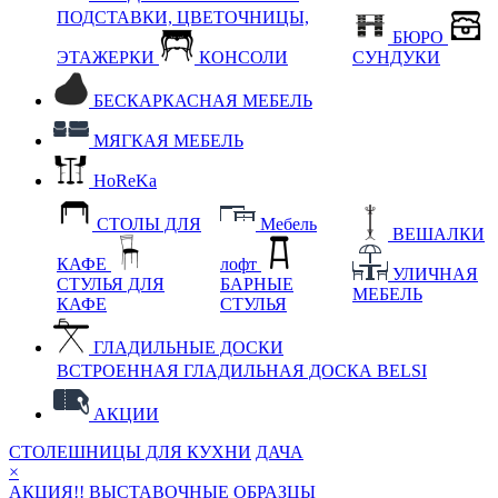
ПОДСТАВКИ, ЦВЕТОЧНИЦЫ,
БЮРО
ЭТАЖЕРКИ
КОНСОЛИ
СУНДУКИ
БЕСКАРКАСНАЯ МЕБЕЛЬ
МЯГКАЯ МЕБЕЛЬ
HoReKa
СТОЛЫ ДЛЯ
Мебель
ВЕШАЛКИ
КАФЕ
лофт
УЛИЧНАЯ
СТУЛЬЯ ДЛЯ
БАРНЫЕ
МЕБЕЛЬ
КАФЕ
СТУЛЬЯ
ГЛАДИЛЬНЫЕ ДОСКИ
ВСТРОЕННАЯ ГЛАДИЛЬНАЯ ДОСКА BELSI
АКЦИИ
СТОЛЕШНИЦЫ ДЛЯ КУХНИ
ДАЧА
×
АКЦИЯ!! ВЫСТАВОЧНЫЕ ОБРАЗЦЫ