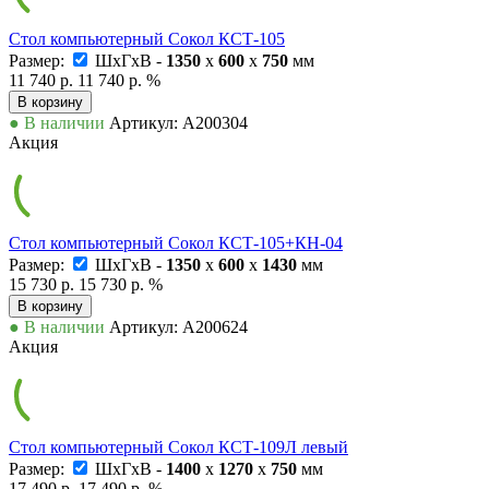
Стол компьютерный Сокол КСТ-105
Размер:
ШxГxВ -
1350
x
600
x
750
мм
11 740 р.
11 740 р.
%
В корзину
● В наличии
Артикул: А200304
Акция
Стол компьютерный Сокол КСТ-105+КН-04
Размер:
ШxГxВ -
1350
x
600
x
1430
мм
15 730 р.
15 730 р.
%
В корзину
● В наличии
Артикул: А200624
Акция
Стол компьютерный Сокол КСТ-109Л левый
Размер:
ШxГxВ -
1400
x
1270
x
750
мм
17 490 р.
17 490 р.
%