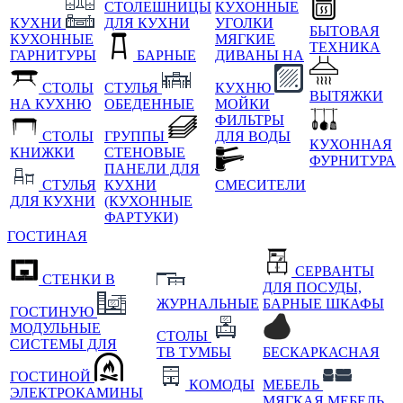
СТОЛЕШНИЦЫ
КУХОННЫЕ
КУХНИ
ДЛЯ КУХНИ
УГОЛКИ
БЫТОВАЯ
КУХОННЫЕ
МЯГКИЕ
ТЕХНИКА
ГАРНИТУРЫ
БАРНЫЕ
ДИВАНЫ НА
СТОЛЫ
СТУЛЬЯ
КУХНЮ
ВЫТЯЖКИ
НА КУХНЮ
ОБЕДЕННЫЕ
МОЙКИ
ФИЛЬТРЫ
СТОЛЫ
ГРУППЫ
ДЛЯ ВОДЫ
КУХОННАЯ
КНИЖКИ
СТЕНОВЫЕ
ФУРНИТУРА
ПАНЕЛИ ДЛЯ
СТУЛЬЯ
КУХНИ
СМЕСИТЕЛИ
ДЛЯ КУХНИ
(КУХОННЫЕ
ФАРТУКИ)
ГОСТИНАЯ
СЕРВАНТЫ
СТЕНКИ В
ДЛЯ ПОСУДЫ,
ЖУРНАЛЬНЫЕ
БАРНЫЕ ШКАФЫ
ГОСТИНУЮ
МОДУЛЬНЫЕ
СТОЛЫ
СИСТЕМЫ ДЛЯ
ТВ ТУМБЫ
БЕСКАРКАСНАЯ
ГОСТИНОЙ
КОМОДЫ
МЕБЕЛЬ
ЭЛЕКТРОКАМИНЫ
МЯГКАЯ МЕБЕЛЬ