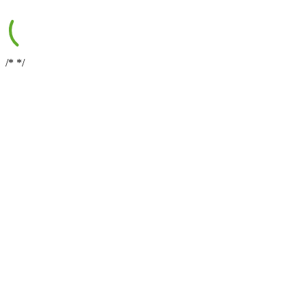
/*
*/