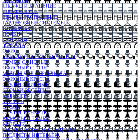
ТАБУРЕТЫ
ШКАФЫ И ХРАНЕНИЕ
ШКАФЫ-КУПЕ
ШКАФЫ-РАСПАШНЫЕ
ГАРДЕРОБНЫЕ СИСТЕМЫ
СТЕЛЛАЖИ
ПОЛКИ
СУНДУКИ
ЗЕРКАЛА
ОФИС
МЕБЕЛЬ ДЛЯ РУКОВОДИТЕЛЯ
ТУМБЫ ОФИСНЫЕ
ОФИСНЫЕ СТОЛЫ
МЕБЕЛЬ ДЛЯ ПЕРСОНАЛА
ОФИСНЫЕ КРЕСЛА
СТУЛЬЯ ОФИСНЫЕ
СТОЙКИ РЕСЕПШН
КАБИНЕТ
МАССИВ
СТОЛЫ
СТУЛЬЯ, БАНКЕТКИ
КОМОДЫ И ТУМБЫ
КРОВАТИ
ШКАФЫ, БУФЕТЫ, СТЕЛЛАЖИ
ПРЕДМЕТЫ ИНТЕРЬЕРА