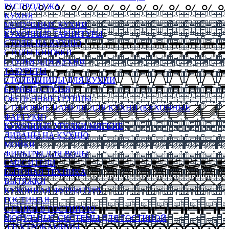
РАСПРОДАЖА
КУХНЯ
МОДУЛЬНЫЕ КУХНИ
КУХОННЫЕ ГАРНИТУРЫ
СТОЛЫ НА КУХНЮ
СТОЛЫ КНИЖКИ
СТУЛЬЯ ДЛЯ КУХНИ
ТАБУРЕТЫ
СТОЛЕШНИЦЫ ДЛЯ КУХНИ
БАРНЫЕ СТУЛЬЯ
ОБЕДЕННЫЕ ГРУППЫ
СТЕНОВЫЕ ПАНЕЛИ ДЛЯ КУХНИ (КУХОННЫЕ
ФАРТУКИ)
КУХОННЫЕ УГОЛКИ МЯГКИЕ
ДИВАНЫ НА КУХНЮ
МОЙКИ
ФИЛЬТРЫ ДЛЯ ВОДЫ
СМЕСИТЕЛИ
БЫТОВАЯ ТЕХНИКА
ВЫТЯЖКИ
КУХОННАЯ ФУРНИТУРА
ГОСТИНАЯ
СТЕНКИ В ГОСТИНУЮ
МОДУЛЬНЫЕ СИСТЕМЫ ДЛЯ ГОСТИНОЙ
ЭЛЕКТРОКАМИНЫ