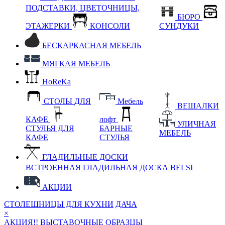
ПОДСТАВКИ, ЦВЕТОЧНИЦЫ,
БЮРО
ЭТАЖЕРКИ
КОНСОЛИ
СУНДУКИ
БЕСКАРКАСНАЯ МЕБЕЛЬ
МЯГКАЯ МЕБЕЛЬ
HoReKa
СТОЛЫ ДЛЯ
Мебель
ВЕШАЛКИ
КАФЕ
лофт
УЛИЧНАЯ
СТУЛЬЯ ДЛЯ
БАРНЫЕ
МЕБЕЛЬ
КАФЕ
СТУЛЬЯ
ГЛАДИЛЬНЫЕ ДОСКИ
ВСТРОЕННАЯ ГЛАДИЛЬНАЯ ДОСКА BELSI
АКЦИИ
СТОЛЕШНИЦЫ ДЛЯ КУХНИ
ДАЧА
×
АКЦИЯ!! ВЫСТАВОЧНЫЕ ОБРАЗЦЫ