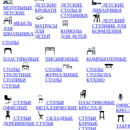
ДЕТСКИЕ
ДЕТСКИЕ
ДЕТСКИЕ
МОДУЛЬНЫЕ
КРОВАТИ
СТОЛЫ И
ДИВАНЧИКИ
ДЕТСКИЕ
СТУЛЬЧИКИ
ДЕТСКИЙ
МЕБЕЛЬ
МАТРАСЫ
СТУЛЬЧИК ДЛЯ
ДЛЯ
ДЛЯ
КОМОДЫ
КОРМЛЕНИЯ
ШКОЛЬНИКА
ДЕТЕЙ
ДЛЯ ДЕТЕЙ
СТОЛЫ
ПЛАСТИКОВЫЕ
ПИСЬМЕННЫЕ
КОМПЬЮТЕРНЫЕ
СТОЛЫ
СТОЛЫ
СТОЛЫ
ТУАЛЕТНЫЕ
ЖУРНАЛЬНЫЕ
СТОЛЫ НА
СТОЛИКИ
СТОЛЫ
КУХНЮ
СТУЛЬЯ
СТУЛЬЯ
СТУЛЬЯ
ПЛАСТИКОВЫЕ
ОФИС
ОФИСНЫЕ
МЕТАЛЛИЧЕСКИЕ
КРЕСЛА И
КРЕС
СТУЛЬЯ
СКЛАДНЫЕ
СТУЛЬЯ
ДЕРЕВЯННЫЕ
СТУЛЬЯ
БАРНЫЕ
ТАБУ
СТУЛЬЯ