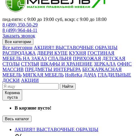
пнд-пятн: с 9:00 до 19:00 суб, вскр: с 9:00 до 18:00
8 (499) 350-50-29
8 (499) 964-44-11
Заказать звонок
Все категории
Все категории
АКЦИЯ!! ВЫСТАВОЧНЫЕ ОБРАЗЦЫ
РАСПРОДАЖА
ДВЕРИ КУПЕ
КУХНЯ
ГОСТИНАЯ
МЕБЕЛЬ НА ЗАКАЗ
СПАЛЬНЯ
ПРИХОЖАЯ
ДЕТСКАЯ
СТОЛЫ
СТУЛЬЯ
ШКАФЫ И ХРАНЕНИЕ
ЗЕРКАЛА
ОФИС
МАССИВ
ПРЕДМЕТЫ ИНТЕРЬЕРА
БЕСКАРКАСНАЯ
МЕБЕЛЬ
МЯГКАЯ МЕБЕЛЬ
HoReKa
ДАЧА
ГЛАДИЛЬНЫЕ
ДОСКИ
АКЦИИ
Найти
Корзина
пуста
В корзине пусто!
Весь каталог
АКЦИЯ!! ВЫСТАВОЧНЫЕ ОБРАЗЦЫ