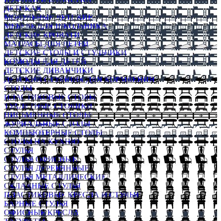
ДЕТСКАЯ
МОДУЛЬНЫЕ ДЕТСКИЕ
МЕБЕЛЬ ДЛЯ ШКОЛЬНИКА
ДЕТСКИЕ КРОВАТИ
МАТРАСЫ ДЛЯ ДЕТЕЙ
ДЕТСКИЕ СТОЛЫ И СТУЛЬЧИКИ
КОМОДЫ ДЛЯ ДЕТЕЙ
ДЕТСКИЕ ДИВАНЧИКИ
ДЕТСКИЙ СТУЛЬЧИК ДЛЯ КОРМЛЕНИЯ
СТОЛЫ
ПЛАСТИКОВЫЕ СТОЛЫ
ТУАЛЕТНЫЕ СТОЛИКИ
ПИСЬМЕННЫЕ СТОЛЫ
ЖУРНАЛЬНЫЕ СТОЛЫ
КОМПЬЮТЕРНЫЕ СТОЛЫ
СТОЛЫ НА КУХНЮ
СТУЛЬЯ
СТУЛЬЯ ОФИСНЫЕ
СТУЛЬЯ ДЕРЕВЯННЫЕ
СТУЛЬЯ МЕТАЛЛИЧЕСКИЕ
СКЛАДНЫЕ СТУЛЬЯ
ПЛАСТИКОВЫЕ КРЕСЛА И СТУЛЬЯ
БАРНЫЕ СТУЛЬЯ
ОФИСНЫЕ КРЕСЛА