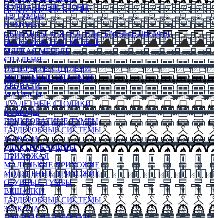
ЖУРНАЛЬНЫЕ СТОЛЫ
ТВ ТУМБЫ
КОМОДЫ
СЕРВАНТЫ ДЛЯ ПОСУДЫ, БАРНЫЕ ШКАФЫ
БЕСКАРКАСНАЯ МЕБЕЛЬ
МЯГКАЯ МЕБЕЛЬ
СПАЛЬНЯ
ИНТЕРЬЕРЫ СПАЛЬНИ
МОДУЛЬНЫЕ СПАЛЬНИ
КРОВАТИ
МАТРАСЫ
ТУАЛЕТНЫЕ СТОЛИКИ
КОМОДЫ
ПРИКРОВАТНЫЕ ТУМБЫ
ГАРДЕРОБНЫЕ СИСТЕМЫ
ЗЕРКАЛА
ЭЛЕКТРОКАМИНЫ
ПРИХОЖАЯ
МАЛЕНЬКИЕ ПРИХОЖИЕ
МОДУЛЬНЫЕ ПРИХОЖИЕ
ОБУВНЫЕ ТУМБЫ
ВЕШАЛКИ
ГАРДЕРОБНЫЕ СИСТЕМЫ
ЗЕРКАЛА
ПУФИКИ И БАНКЕТКИ