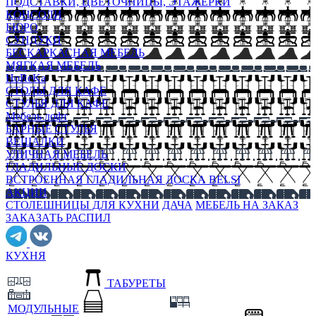
ПОДСТАВКИ, ЦВЕТОЧНИЦЫ, ЭТАЖЕРКИ
КОНСОЛИ
БЮРО
СУНДУКИ
БЕСКАРКАСНАЯ МЕБЕЛЬ
МЯГКАЯ МЕБЕЛЬ
HoReKa
СТОЛЫ ДЛЯ КАФЕ
СТУЛЬЯ ДЛЯ КАФЕ
Мебель лофт
БАРНЫЕ СТУЛЬЯ
ВЕШАЛКИ
УЛИЧНАЯ МЕБЕЛЬ
ГЛАДИЛЬНЫЕ ДОСКИ
ВСТРОЕННАЯ ГЛАДИЛЬНАЯ ДОСКА BELSI
АКЦИИ
СТОЛЕШНИЦЫ ДЛЯ КУХНИ
ДАЧА
МЕБЕЛЬ НА ЗАКАЗ
ЗАКАЗАТЬ РАСПИЛ
КУХНЯ
ТАБУРЕТЫ
МОДУЛЬНЫЕ