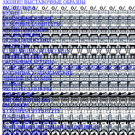
АКЦИЯ!! ВЫСТАВОЧНЫЕ ОБРАЗЦЫ
РАСПРОДАЖА
КУХНЯ
МОДУЛЬНЫЕ КУХНИ
КУХОННЫЕ ГАРНИТУРЫ
СТОЛЫ НА КУХНЮ
СТОЛЫ КНИЖКИ
СТУЛЬЯ ДЛЯ КУХНИ
ТАБУРЕТЫ
СТОЛЕШНИЦЫ ДЛЯ КУХНИ
БАРНЫЕ СТУЛЬЯ
ОБЕДЕННЫЕ ГРУППЫ
СТЕНОВЫЕ ПАНЕЛИ ДЛЯ КУХНИ (КУХОННЫЕ ФАРТУКИ
КУХОННЫЕ УГОЛКИ МЯГКИЕ
ДИВАНЫ НА КУХНЮ
МОЙКИ
ФИЛЬТРЫ ДЛЯ ВОДЫ
СМЕСИТЕЛИ
БЫТОВАЯ ТЕХНИКА
ВЫТЯЖКИ
КУХОННАЯ ФУРНИТУРА
ГОСТИНАЯ
СТЕНКИ В ГОСТИНУЮ
МОДУЛЬНЫЕ СИСТЕМЫ ДЛЯ ГОСТИНОЙ
ЭЛЕКТРОКАМИНЫ