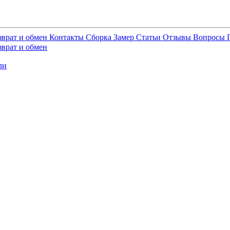
зврат и обмен
Контакты
Сборка
Замер
Статьи
Отзывы
Вопросы
зврат и обмен
ли