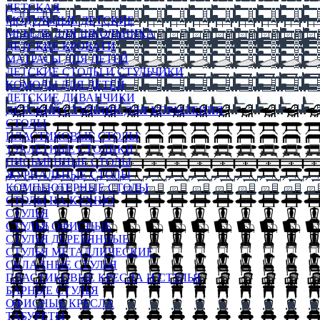
ДЕТСКАЯ
МОДУЛЬНЫЕ ДЕТСКИЕ
МЕБЕЛЬ ДЛЯ ШКОЛЬНИКА
ДЕТСКИЕ КРОВАТИ
МАТРАСЫ ДЛЯ ДЕТЕЙ
ДЕТСКИЕ СТОЛЫ И СТУЛЬЧИКИ
КОМОДЫ ДЛЯ ДЕТЕЙ
ДЕТСКИЕ ДИВАНЧИКИ
ДЕТСКИЙ СТУЛЬЧИК ДЛЯ КОРМЛЕНИЯ
СТОЛЫ
ПЛАСТИКОВЫЕ СТОЛЫ
ТУАЛЕТНЫЕ СТОЛИКИ
ПИСЬМЕННЫЕ СТОЛЫ
ЖУРНАЛЬНЫЕ СТОЛЫ
КОМПЬЮТЕРНЫЕ СТОЛЫ
СТОЛЫ НА КУХНЮ
СТУЛЬЯ
СТУЛЬЯ ОФИСНЫЕ
СТУЛЬЯ ДЕРЕВЯННЫЕ
СТУЛЬЯ МЕТАЛЛИЧЕСКИЕ
СКЛАДНЫЕ СТУЛЬЯ
ПЛАСТИКОВЫЕ КРЕСЛА И СТУЛЬЯ
БАРНЫЕ СТУЛЬЯ
ОФИСНЫЕ КРЕСЛА
ТАБУРЕТЫ