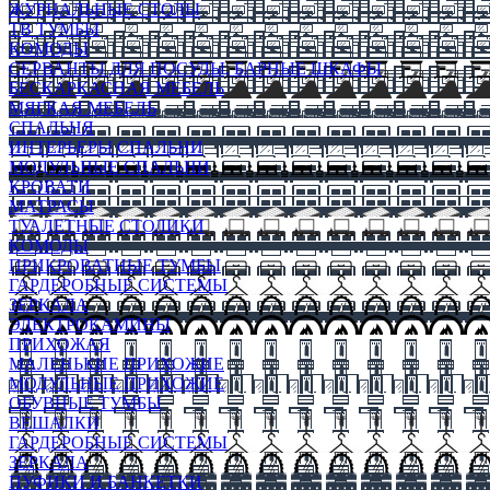
ЖУРНАЛЬНЫЕ СТОЛЫ
ТВ ТУМБЫ
КОМОДЫ
СЕРВАНТЫ ДЛЯ ПОСУДЫ, БАРНЫЕ ШКАФЫ
БЕСКАРКАСНАЯ МЕБЕЛЬ
МЯГКАЯ МЕБЕЛЬ
СПАЛЬНЯ
ИНТЕРЬЕРЫ СПАЛЬНИ
МОДУЛЬНЫЕ СПАЛЬНИ
КРОВАТИ
МАТРАСЫ
ТУАЛЕТНЫЕ СТОЛИКИ
КОМОДЫ
ПРИКРОВАТНЫЕ ТУМБЫ
ГАРДЕРОБНЫЕ СИСТЕМЫ
ЗЕРКАЛА
ЭЛЕКТРОКАМИНЫ
ПРИХОЖАЯ
МАЛЕНЬКИЕ ПРИХОЖИЕ
МОДУЛЬНЫЕ ПРИХОЖИЕ
ОБУВНЫЕ ТУМБЫ
ВЕШАЛКИ
ГАРДЕРОБНЫЕ СИСТЕМЫ
ЗЕРКАЛА
ПУФИКИ И БАНКЕТКИ