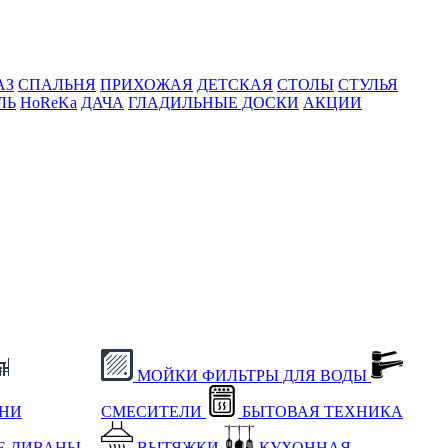
АЗ
СПАЛЬНЯ
ПРИХОЖАЯ
ДЕТСКАЯ
СТОЛЫ
СТУЛЬЯ
ЛЬ
HoReKa
ДАЧА
ГЛАДИЛЬНЫЕ ДОСКИ
АКЦИИ
МОЙКИ
ФИЛЬТРЫ ДЛЯ ВОДЫ
ХНИ
СМЕСИТЕЛИ
БЫТОВАЯ ТЕХНИКА
Е
ДИВАНЫ
ВЫТЯЖКИ
КУХОННАЯ