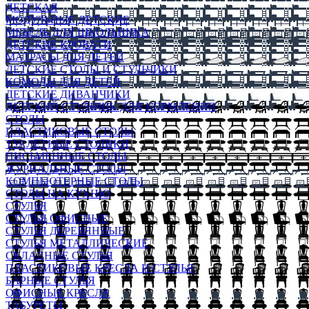
ДЕТСКАЯ
МОДУЛЬНЫЕ ДЕТСКИЕ
МЕБЕЛЬ ДЛЯ ШКОЛЬНИКА
ДЕТСКИЕ КРОВАТИ
МАТРАСЫ ДЛЯ ДЕТЕЙ
ДЕТСКИЕ СТОЛЫ И СТУЛЬЧИКИ
КОМОДЫ ДЛЯ ДЕТЕЙ
ДЕТСКИЕ ДИВАНЧИКИ
ДЕТСКИЙ СТУЛЬЧИК ДЛЯ КОРМЛЕНИЯ
СТОЛЫ
ПЛАСТИКОВЫЕ СТОЛЫ
ТУАЛЕТНЫЕ СТОЛИКИ
ПИСЬМЕННЫЕ СТОЛЫ
ЖУРНАЛЬНЫЕ СТОЛЫ
КОМПЬЮТЕРНЫЕ СТОЛЫ
СТОЛЫ НА КУХНЮ
СТУЛЬЯ
СТУЛЬЯ ОФИСНЫЕ
СТУЛЬЯ ДЕРЕВЯННЫЕ
СТУЛЬЯ МЕТАЛЛИЧЕСКИЕ
СКЛАДНЫЕ СТУЛЬЯ
ПЛАСТИКОВЫЕ КРЕСЛА И СТУЛЬЯ
БАРНЫЕ СТУЛЬЯ
ОФИСНЫЕ КРЕСЛА
ТАБУРЕТЫ