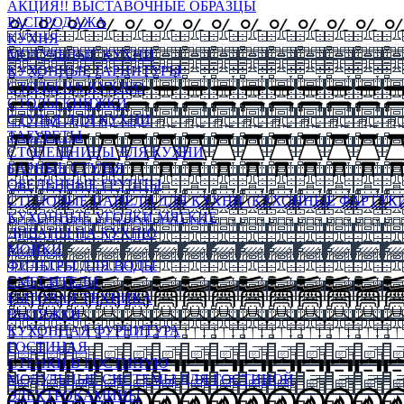
АКЦИЯ!! ВЫСТАВОЧНЫЕ ОБРАЗЦЫ
РАСПРОДАЖА
КУХНЯ
МОДУЛЬНЫЕ КУХНИ
КУХОННЫЕ ГАРНИТУРЫ
СТОЛЫ НА КУХНЮ
СТОЛЫ КНИЖКИ
СТУЛЬЯ ДЛЯ КУХНИ
ТАБУРЕТЫ
СТОЛЕШНИЦЫ ДЛЯ КУХНИ
БАРНЫЕ СТУЛЬЯ
ОБЕДЕННЫЕ ГРУППЫ
СТЕНОВЫЕ ПАНЕЛИ ДЛЯ КУХНИ (КУХОННЫЕ ФАРТУКИ
КУХОННЫЕ УГОЛКИ МЯГКИЕ
ДИВАНЫ НА КУХНЮ
МОЙКИ
ФИЛЬТРЫ ДЛЯ ВОДЫ
СМЕСИТЕЛИ
БЫТОВАЯ ТЕХНИКА
ВЫТЯЖКИ
КУХОННАЯ ФУРНИТУРА
ГОСТИНАЯ
СТЕНКИ В ГОСТИНУЮ
МОДУЛЬНЫЕ СИСТЕМЫ ДЛЯ ГОСТИНОЙ
ЭЛЕКТРОКАМИНЫ