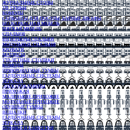
ЖУРНАЛЬНЫЕ СТОЛЫ
ТВ ТУМБЫ
КОМОДЫ
СЕРВАНТЫ ДЛЯ ПОСУДЫ, БАРНЫЕ ШКАФЫ
БЕСКАРКАСНАЯ МЕБЕЛЬ
МЯГКАЯ МЕБЕЛЬ
СПАЛЬНЯ
ИНТЕРЬЕРЫ СПАЛЬНИ
МОДУЛЬНЫЕ СПАЛЬНИ
КРОВАТИ
МАТРАСЫ
ТУАЛЕТНЫЕ СТОЛИКИ
КОМОДЫ
ПРИКРОВАТНЫЕ ТУМБЫ
ГАРДЕРОБНЫЕ СИСТЕМЫ
ЗЕРКАЛА
ЭЛЕКТРОКАМИНЫ
ПРИХОЖАЯ
МАЛЕНЬКИЕ ПРИХОЖИЕ
МОДУЛЬНЫЕ ПРИХОЖИЕ
ОБУВНЫЕ ТУМБЫ
ВЕШАЛКИ
ГАРДЕРОБНЫЕ СИСТЕМЫ
ЗЕРКАЛА
ПУФИКИ И БАНКЕТКИ