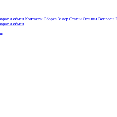
зврат и обмен
Контакты
Сборка
Замер
Статьи
Отзывы
Вопросы
зврат и обмен
ли