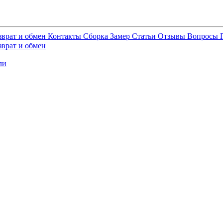
зврат и обмен
Контакты
Сборка
Замер
Статьи
Отзывы
Вопросы
зврат и обмен
ли