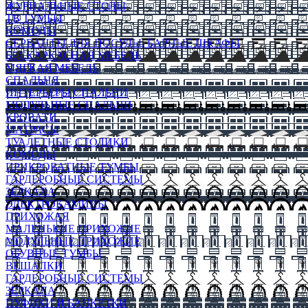
ЖУРНАЛЬНЫЕ СТОЛЫ
ТВ ТУМБЫ
КОМОДЫ
СЕРВАНТЫ ДЛЯ ПОСУДЫ, БАРНЫЕ ШКАФЫ
БЕСКАРКАСНАЯ МЕБЕЛЬ
МЯГКАЯ МЕБЕЛЬ
СПАЛЬНЯ
ИНТЕРЬЕРЫ СПАЛЬНИ
МОДУЛЬНЫЕ СПАЛЬНИ
КРОВАТИ
МАТРАСЫ
ТУАЛЕТНЫЕ СТОЛИКИ
КОМОДЫ
ПРИКРОВАТНЫЕ ТУМБЫ
ГАРДЕРОБНЫЕ СИСТЕМЫ
ЗЕРКАЛА
ЭЛЕКТРОКАМИНЫ
ПРИХОЖАЯ
МАЛЕНЬКИЕ ПРИХОЖИЕ
МОДУЛЬНЫЕ ПРИХОЖИЕ
ОБУВНЫЕ ТУМБЫ
ВЕШАЛКИ
ГАРДЕРОБНЫЕ СИСТЕМЫ
ЗЕРКАЛА
ПУФИКИ И БАНКЕТКИ