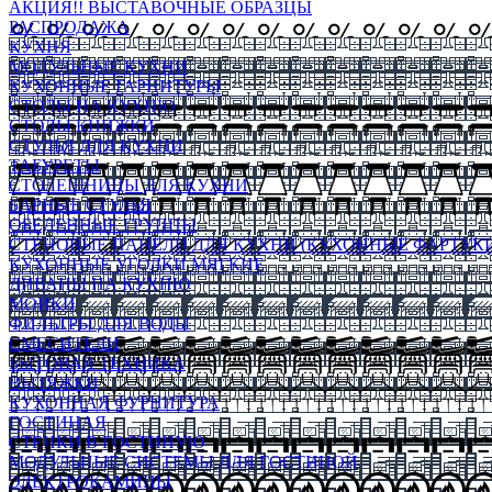
АКЦИЯ!! ВЫСТАВОЧНЫЕ ОБРАЗЦЫ
РАСПРОДАЖА
КУХНЯ
МОДУЛЬНЫЕ КУХНИ
КУХОННЫЕ ГАРНИТУРЫ
СТОЛЫ НА КУХНЮ
СТОЛЫ КНИЖКИ
СТУЛЬЯ ДЛЯ КУХНИ
ТАБУРЕТЫ
СТОЛЕШНИЦЫ ДЛЯ КУХНИ
БАРНЫЕ СТУЛЬЯ
ОБЕДЕННЫЕ ГРУППЫ
СТЕНОВЫЕ ПАНЕЛИ ДЛЯ КУХНИ (КУХОННЫЕ ФАРТУКИ
КУХОННЫЕ УГОЛКИ МЯГКИЕ
ДИВАНЫ НА КУХНЮ
МОЙКИ
ФИЛЬТРЫ ДЛЯ ВОДЫ
СМЕСИТЕЛИ
БЫТОВАЯ ТЕХНИКА
ВЫТЯЖКИ
КУХОННАЯ ФУРНИТУРА
ГОСТИНАЯ
СТЕНКИ В ГОСТИНУЮ
МОДУЛЬНЫЕ СИСТЕМЫ ДЛЯ ГОСТИНОЙ
ЭЛЕКТРОКАМИНЫ