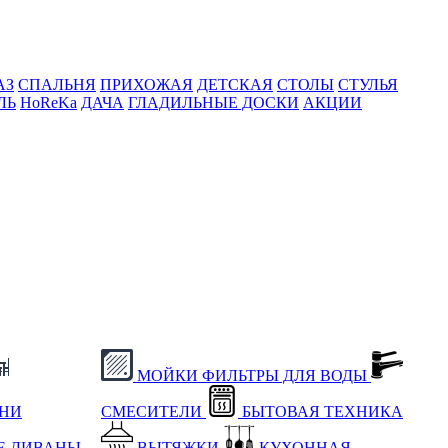
АЗ
СПАЛЬНЯ
ПРИХОЖАЯ
ДЕТСКАЯ
СТОЛЫ
СТУЛЬЯ
ЛЬ
HoReKa
ДАЧА
ГЛАДИЛЬНЫЕ ДОСКИ
АКЦИИ
МОЙКИ
ФИЛЬТРЫ ДЛЯ ВОДЫ
ХНИ
СМЕСИТЕЛИ
БЫТОВАЯ ТЕХНИКА
Е
ДИВАНЫ
ВЫТЯЖКИ
КУХОННАЯ