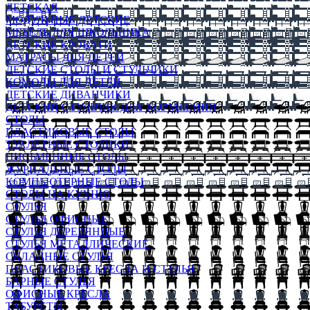
ДЕТСКАЯ
МОДУЛЬНЫЕ ДЕТСКИЕ
МЕБЕЛЬ ДЛЯ ШКОЛЬНИКА
ДЕТСКИЕ КРОВАТИ
МАТРАСЫ ДЛЯ ДЕТЕЙ
ДЕТСКИЕ СТОЛЫ И СТУЛЬЧИКИ
КОМОДЫ ДЛЯ ДЕТЕЙ
ДЕТСКИЕ ДИВАНЧИКИ
ДЕТСКИЙ СТУЛЬЧИК ДЛЯ КОРМЛЕНИЯ
СТОЛЫ
ПЛАСТИКОВЫЕ СТОЛЫ
ТУАЛЕТНЫЕ СТОЛИКИ
ПИСЬМЕННЫЕ СТОЛЫ
ЖУРНАЛЬНЫЕ СТОЛЫ
КОМПЬЮТЕРНЫЕ СТОЛЫ
СТОЛЫ НА КУХНЮ
СТУЛЬЯ
СТУЛЬЯ ОФИСНЫЕ
СТУЛЬЯ ДЕРЕВЯННЫЕ
СТУЛЬЯ МЕТАЛЛИЧЕСКИЕ
СКЛАДНЫЕ СТУЛЬЯ
ПЛАСТИКОВЫЕ КРЕСЛА И СТУЛЬЯ
БАРНЫЕ СТУЛЬЯ
ОФИСНЫЕ КРЕСЛА
ТАБУРЕТЫ