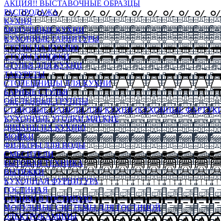
АКЦИЯ!! ВЫСТАВОЧНЫЕ ОБРАЗЦЫ
РАСПРОДАЖА
КУХНЯ
МОДУЛЬНЫЕ КУХНИ
КУХОННЫЕ ГАРНИТУРЫ
СТОЛЫ НА КУХНЮ
СТОЛЫ КНИЖКИ
СТУЛЬЯ ДЛЯ КУХНИ
ТАБУРЕТЫ
СТОЛЕШНИЦЫ ДЛЯ КУХНИ
БАРНЫЕ СТУЛЬЯ
ОБЕДЕННЫЕ ГРУППЫ
СТЕНОВЫЕ ПАНЕЛИ ДЛЯ КУХНИ (КУХОННЫЕ ФАРТУКИ
КУХОННЫЕ УГОЛКИ МЯГКИЕ
ДИВАНЫ НА КУХНЮ
МОЙКИ
ФИЛЬТРЫ ДЛЯ ВОДЫ
СМЕСИТЕЛИ
БЫТОВАЯ ТЕХНИКА
ВЫТЯЖКИ
КУХОННАЯ ФУРНИТУРА
ГОСТИНАЯ
СТЕНКИ В ГОСТИНУЮ
МОДУЛЬНЫЕ СИСТЕМЫ ДЛЯ ГОСТИНОЙ
ЭЛЕКТРОКАМИНЫ