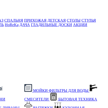
АЗ
СПАЛЬНЯ
ПРИХОЖАЯ
ДЕТСКАЯ
СТОЛЫ
СТУЛЬЯ
ЛЬ
HoReKa
ДАЧА
ГЛАДИЛЬНЫЕ ДОСКИ
АКЦИИ
МОЙКИ
ФИЛЬТРЫ ДЛЯ ВОДЫ
ХНИ
СМЕСИТЕЛИ
БЫТОВАЯ ТЕХНИКА
Е
ДИВАНЫ
ВЫТЯЖКИ
КУХОННАЯ