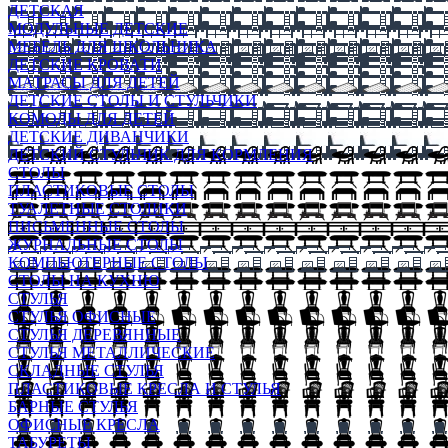
ДЕТСКАЯ
МОДУЛЬНЫЕ ДЕТСКИЕ
МЕБЕЛЬ ДЛЯ ШКОЛЬНИКА
ДЕТСКИЕ КРОВАТИ
МАТРАСЫ ДЛЯ ДЕТЕЙ
ДЕТСКИЕ СТОЛЫ И СТУЛЬЧИКИ
КОМОДЫ ДЛЯ ДЕТЕЙ
ДЕТСКИЕ ДИВАНЧИКИ
ДЕТСКИЙ СТУЛЬЧИК ДЛЯ КОРМЛЕНИЯ
СТОЛЫ
ПЛАСТИКОВЫЕ СТОЛЫ
ТУАЛЕТНЫЕ СТОЛИКИ
ПИСЬМЕННЫЕ СТОЛЫ
ЖУРНАЛЬНЫЕ СТОЛЫ
КОМПЬЮТЕРНЫЕ СТОЛЫ
СТОЛЫ НА КУХНЮ
СТУЛЬЯ
СТУЛЬЯ ОФИСНЫЕ
СТУЛЬЯ ДЕРЕВЯННЫЕ
СТУЛЬЯ МЕТАЛЛИЧЕСКИЕ
СКЛАДНЫЕ СТУЛЬЯ
ПЛАСТИКОВЫЕ КРЕСЛА И СТУЛЬЯ
БАРНЫЕ СТУЛЬЯ
ОФИСНЫЕ КРЕСЛА
ТАБУРЕТЫ