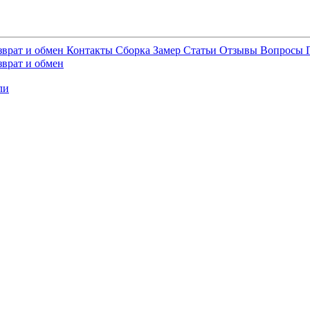
зврат и обмен
Контакты
Сборка
Замер
Статьи
Отзывы
Вопросы
зврат и обмен
ли