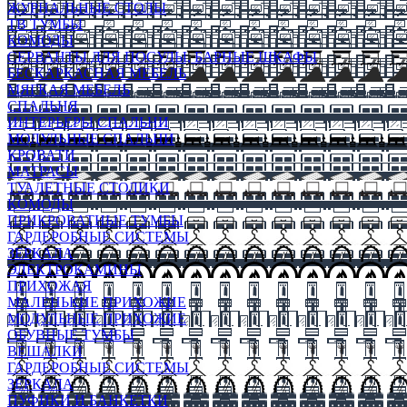
ЖУРНАЛЬНЫЕ СТОЛЫ
ТВ ТУМБЫ
КОМОДЫ
СЕРВАНТЫ ДЛЯ ПОСУДЫ, БАРНЫЕ ШКАФЫ
БЕСКАРКАСНАЯ МЕБЕЛЬ
МЯГКАЯ МЕБЕЛЬ
СПАЛЬНЯ
ИНТЕРЬЕРЫ СПАЛЬНИ
МОДУЛЬНЫЕ СПАЛЬНИ
КРОВАТИ
МАТРАСЫ
ТУАЛЕТНЫЕ СТОЛИКИ
КОМОДЫ
ПРИКРОВАТНЫЕ ТУМБЫ
ГАРДЕРОБНЫЕ СИСТЕМЫ
ЗЕРКАЛА
ЭЛЕКТРОКАМИНЫ
ПРИХОЖАЯ
МАЛЕНЬКИЕ ПРИХОЖИЕ
МОДУЛЬНЫЕ ПРИХОЖИЕ
ОБУВНЫЕ ТУМБЫ
ВЕШАЛКИ
ГАРДЕРОБНЫЕ СИСТЕМЫ
ЗЕРКАЛА
ПУФИКИ И БАНКЕТКИ