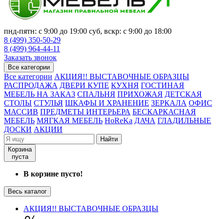
пнд-пятн: с 9:00 до 19:00 суб, вскр: с 9:00 до 18:00
8 (499) 350-50-29
8 (499) 964-44-11
Заказать звонок
Все категории
Все категории
АКЦИЯ!! ВЫСТАВОЧНЫЕ ОБРАЗЦЫ
РАСПРОДАЖА
ДВЕРИ КУПЕ
КУХНЯ
ГОСТИНАЯ
МЕБЕЛЬ НА ЗАКАЗ
СПАЛЬНЯ
ПРИХОЖАЯ
ДЕТСКАЯ
СТОЛЫ
СТУЛЬЯ
ШКАФЫ И ХРАНЕНИЕ
ЗЕРКАЛА
ОФИС
МАССИВ
ПРЕДМЕТЫ ИНТЕРЬЕРА
БЕСКАРКАСНАЯ
МЕБЕЛЬ
МЯГКАЯ МЕБЕЛЬ
HoReKa
ДАЧА
ГЛАДИЛЬНЫЕ
ДОСКИ
АКЦИИ
Найти
Корзина
пуста
В корзине пусто!
Весь каталог
АКЦИЯ!! ВЫСТАВОЧНЫЕ ОБРАЗЦЫ