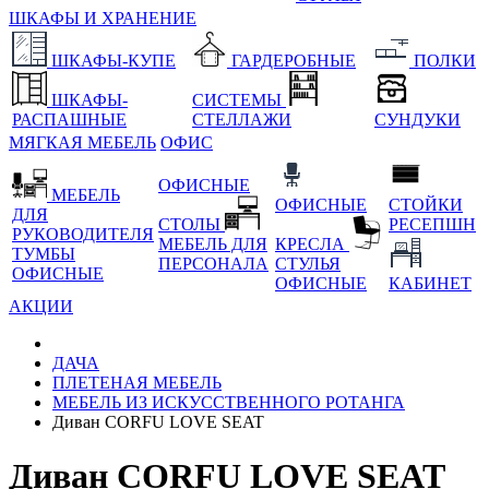
ШКАФЫ И ХРАНЕНИЕ
ШКАФЫ-КУПЕ
ГАРДЕРОБНЫЕ
ПОЛКИ
ШКАФЫ-
СИСТЕМЫ
РАСПАШНЫЕ
СТЕЛЛАЖИ
СУНДУКИ
МЯГКАЯ МЕБЕЛЬ
ОФИС
ОФИСНЫЕ
МЕБЕЛЬ
ОФИСНЫЕ
СТОЙКИ
ДЛЯ
СТОЛЫ
РЕСЕПШН
РУКОВОДИТЕЛЯ
МЕБЕЛЬ ДЛЯ
КРЕСЛА
ТУМБЫ
ПЕРСОНАЛА
СТУЛЬЯ
ОФИСНЫЕ
ОФИСНЫЕ
КАБИНЕТ
АКЦИИ
ДАЧА
ПЛЕТЕНАЯ МЕБЕЛЬ
МЕБЕЛЬ ИЗ ИСКУССТВЕННОГО РОТАНГА
Диван CORFU LOVE SEAT
Диван CORFU LOVE SEAT