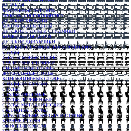
ДЕТСКАЯ
МОДУЛЬНЫЕ ДЕТСКИЕ
МЕБЕЛЬ ДЛЯ ШКОЛЬНИКА
ДЕТСКИЕ КРОВАТИ
МАТРАСЫ ДЛЯ ДЕТЕЙ
ДЕТСКИЕ СТОЛЫ И СТУЛЬЧИКИ
КОМОДЫ ДЛЯ ДЕТЕЙ
ДЕТСКИЕ ДИВАНЧИКИ
ДЕТСКИЙ СТУЛЬЧИК ДЛЯ КОРМЛЕНИЯ
СТОЛЫ
ПЛАСТИКОВЫЕ СТОЛЫ
ТУАЛЕТНЫЕ СТОЛИКИ
ПИСЬМЕННЫЕ СТОЛЫ
ЖУРНАЛЬНЫЕ СТОЛЫ
КОМПЬЮТЕРНЫЕ СТОЛЫ
СТОЛЫ НА КУХНЮ
СТУЛЬЯ
СТУЛЬЯ ОФИСНЫЕ
СТУЛЬЯ ДЕРЕВЯННЫЕ
СТУЛЬЯ МЕТАЛЛИЧЕСКИЕ
СКЛАДНЫЕ СТУЛЬЯ
ПЛАСТИКОВЫЕ КРЕСЛА И СТУЛЬЯ
БАРНЫЕ СТУЛЬЯ
ОФИСНЫЕ КРЕСЛА