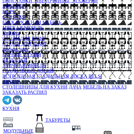
ПОДСТАВКИ, ЦВЕТОЧНИЦЫ, ЭТАЖЕРКИ
КОНСОЛИ
БЮРО
СУНДУКИ
БЕСКАРКАСНАЯ МЕБЕЛЬ
МЯГКАЯ МЕБЕЛЬ
HoReKa
СТОЛЫ ДЛЯ КАФЕ
СТУЛЬЯ ДЛЯ КАФЕ
Мебель лофт
БАРНЫЕ СТУЛЬЯ
ВЕШАЛКИ
УЛИЧНАЯ МЕБЕЛЬ
ГЛАДИЛЬНЫЕ ДОСКИ
ВСТРОЕННАЯ ГЛАДИЛЬНАЯ ДОСКА BELSI
АКЦИИ
СТОЛЕШНИЦЫ ДЛЯ КУХНИ
ДАЧА
МЕБЕЛЬ НА ЗАКАЗ
ЗАКАЗАТЬ РАСПИЛ
КУХНЯ
ТАБУРЕТЫ
МОДУЛЬНЫЕ