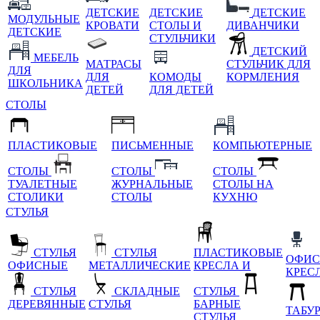
ДЕТСКИЕ
ДЕТСКИЕ
ДЕТСКИЕ
МОДУЛЬНЫЕ
КРОВАТИ
СТОЛЫ И
ДИВАНЧИКИ
ДЕТСКИЕ
СТУЛЬЧИКИ
ДЕТСКИЙ
МЕБЕЛЬ
МАТРАСЫ
СТУЛЬЧИК ДЛЯ
ДЛЯ
ДЛЯ
КОМОДЫ
КОРМЛЕНИЯ
ШКОЛЬНИКА
ДЕТЕЙ
ДЛЯ ДЕТЕЙ
СТОЛЫ
ПЛАСТИКОВЫЕ
ПИСЬМЕННЫЕ
КОМПЬЮТЕРНЫЕ
СТОЛЫ
СТОЛЫ
СТОЛЫ
ТУАЛЕТНЫЕ
ЖУРНАЛЬНЫЕ
СТОЛЫ НА
СТОЛИКИ
СТОЛЫ
КУХНЮ
СТУЛЬЯ
СТУЛЬЯ
СТУЛЬЯ
ПЛАСТИКОВЫЕ
ОФИС
ОФИСНЫЕ
МЕТАЛЛИЧЕСКИЕ
КРЕСЛА И
КРЕС
СТУЛЬЯ
СКЛАДНЫЕ
СТУЛЬЯ
ДЕРЕВЯННЫЕ
СТУЛЬЯ
БАРНЫЕ
ТАБУ
СТУЛЬЯ