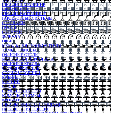
ТАБУРЕТЫ
ШКАФЫ И ХРАНЕНИЕ
ШКАФЫ-КУПЕ
ШКАФЫ-РАСПАШНЫЕ
ГАРДЕРОБНЫЕ СИСТЕМЫ
СТЕЛЛАЖИ
ПОЛКИ
СУНДУКИ
ЗЕРКАЛА
ОФИС
МЕБЕЛЬ ДЛЯ РУКОВОДИТЕЛЯ
ТУМБЫ ОФИСНЫЕ
ОФИСНЫЕ СТОЛЫ
МЕБЕЛЬ ДЛЯ ПЕРСОНАЛА
ОФИСНЫЕ КРЕСЛА
СТУЛЬЯ ОФИСНЫЕ
СТОЙКИ РЕСЕПШН
КАБИНЕТ
МАССИВ
СТОЛЫ
СТУЛЬЯ, БАНКЕТКИ
КОМОДЫ И ТУМБЫ
КРОВАТИ
ШКАФЫ, БУФЕТЫ, СТЕЛЛАЖИ
ПРЕДМЕТЫ ИНТЕРЬЕРА