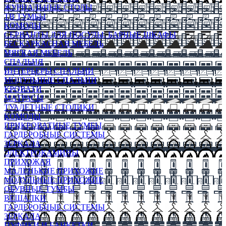
ЖУРНАЛЬНЫЕ СТОЛЫ
ТВ ТУМБЫ
КОМОДЫ
СЕРВАНТЫ ДЛЯ ПОСУДЫ, БАРНЫЕ ШКАФЫ
БЕСКАРКАСНАЯ МЕБЕЛЬ
МЯГКАЯ МЕБЕЛЬ
СПАЛЬНЯ
ИНТЕРЬЕРЫ СПАЛЬНИ
МОДУЛЬНЫЕ СПАЛЬНИ
КРОВАТИ
МАТРАСЫ
ТУАЛЕТНЫЕ СТОЛИКИ
КОМОДЫ
ПРИКРОВАТНЫЕ ТУМБЫ
ГАРДЕРОБНЫЕ СИСТЕМЫ
ЗЕРКАЛА
ЭЛЕКТРОКАМИНЫ
ПРИХОЖАЯ
МАЛЕНЬКИЕ ПРИХОЖИЕ
МОДУЛЬНЫЕ ПРИХОЖИЕ
ОБУВНЫЕ ТУМБЫ
ВЕШАЛКИ
ГАРДЕРОБНЫЕ СИСТЕМЫ
ЗЕРКАЛА
ПУФИКИ И БАНКЕТКИ