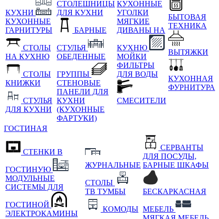
СТОЛЕШНИЦЫ
КУХОННЫЕ
КУХНИ
ДЛЯ КУХНИ
УГОЛКИ
БЫТОВАЯ
КУХОННЫЕ
МЯГКИЕ
ТЕХНИКА
ГАРНИТУРЫ
БАРНЫЕ
ДИВАНЫ НА
СТОЛЫ
СТУЛЬЯ
КУХНЮ
ВЫТЯЖКИ
НА КУХНЮ
ОБЕДЕННЫЕ
МОЙКИ
ФИЛЬТРЫ
СТОЛЫ
ГРУППЫ
ДЛЯ ВОДЫ
КУХОННАЯ
КНИЖКИ
СТЕНОВЫЕ
ФУРНИТУРА
ПАНЕЛИ ДЛЯ
СТУЛЬЯ
КУХНИ
СМЕСИТЕЛИ
ДЛЯ КУХНИ
(КУХОННЫЕ
ФАРТУКИ)
ГОСТИНАЯ
СЕРВАНТЫ
СТЕНКИ В
ДЛЯ ПОСУДЫ,
ЖУРНАЛЬНЫЕ
БАРНЫЕ ШКАФЫ
ГОСТИНУЮ
МОДУЛЬНЫЕ
СТОЛЫ
СИСТЕМЫ ДЛЯ
ТВ ТУМБЫ
БЕСКАРКАСНАЯ
ГОСТИНОЙ
КОМОДЫ
МЕБЕЛЬ
ЭЛЕКТРОКАМИНЫ
МЯГКАЯ МЕБЕЛЬ