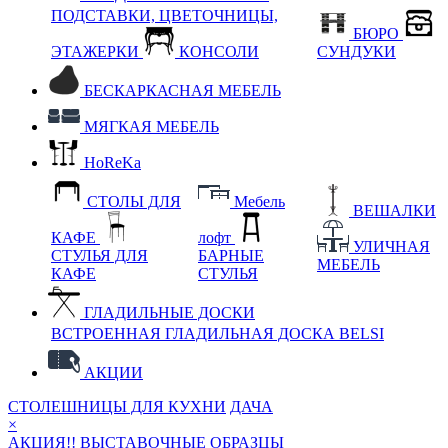
ПОДСТАВКИ, ЦВЕТОЧНИЦЫ,
БЮРО
ЭТАЖЕРКИ
КОНСОЛИ
СУНДУКИ
БЕСКАРКАСНАЯ МЕБЕЛЬ
МЯГКАЯ МЕБЕЛЬ
HoReKa
СТОЛЫ ДЛЯ
Мебель
ВЕШАЛКИ
КАФЕ
лофт
УЛИЧНАЯ
СТУЛЬЯ ДЛЯ
БАРНЫЕ
МЕБЕЛЬ
КАФЕ
СТУЛЬЯ
ГЛАДИЛЬНЫЕ ДОСКИ
ВСТРОЕННАЯ ГЛАДИЛЬНАЯ ДОСКА BELSI
АКЦИИ
СТОЛЕШНИЦЫ ДЛЯ КУХНИ
ДАЧА
×
АКЦИЯ!! ВЫСТАВОЧНЫЕ ОБРАЗЦЫ