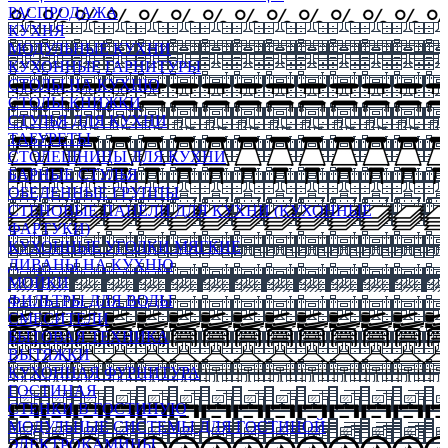
РАСПРОДАЖА
КУХНЯ
МОДУЛЬНЫЕ КУХНИ
КУХОННЫЕ ГАРНИТУРЫ
СТОЛЫ НА КУХНЮ
СТОЛЫ КНИЖКИ
СТУЛЬЯ ДЛЯ КУХНИ
ТАБУРЕТЫ
СТОЛЕШНИЦЫ ДЛЯ КУХНИ
БАРНЫЕ СТУЛЬЯ
ОБЕДЕННЫЕ ГРУППЫ
СТЕНОВЫЕ ПАНЕЛИ ДЛЯ КУХНИ (КУХОННЫЕ
ФАРТУКИ)
КУХОННЫЕ УГОЛКИ МЯГКИЕ
ДИВАНЫ НА КУХНЮ
МОЙКИ
ФИЛЬТРЫ ДЛЯ ВОДЫ
СМЕСИТЕЛИ
БЫТОВАЯ ТЕХНИКА
ВЫТЯЖКИ
КУХОННАЯ ФУРНИТУРА
ГОСТИНАЯ
СТЕНКИ В ГОСТИНУЮ
МОДУЛЬНЫЕ СИСТЕМЫ ДЛЯ ГОСТИНОЙ
ЭЛЕКТРОКАМИНЫ