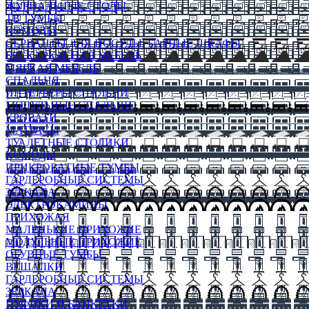
ЖУРНАЛЬНЫЕ СТОЛЫ
ТВ ТУМБЫ
КОМОДЫ
СЕРВАНТЫ ДЛЯ ПОСУДЫ, БАРНЫЕ ШКАФЫ
БЕСКАРКАСНАЯ МЕБЕЛЬ
МЯГКАЯ МЕБЕЛЬ
СПАЛЬНЯ
ИНТЕРЬЕРЫ СПАЛЬНИ
МОДУЛЬНЫЕ СПАЛЬНИ
КРОВАТИ
МАТРАСЫ
ТУАЛЕТНЫЕ СТОЛИКИ
КОМОДЫ
ПРИКРОВАТНЫЕ ТУМБЫ
ГАРДЕРОБНЫЕ СИСТЕМЫ
ЗЕРКАЛА
ЭЛЕКТРОКАМИНЫ
ПРИХОЖАЯ
МАЛЕНЬКИЕ ПРИХОЖИЕ
МОДУЛЬНЫЕ ПРИХОЖИЕ
ОБУВНЫЕ ТУМБЫ
ВЕШАЛКИ
ГАРДЕРОБНЫЕ СИСТЕМЫ
ЗЕРКАЛА
ПУФИКИ И БАНКЕТКИ