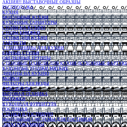
АКЦИЯ!! ВЫСТАВОЧНЫЕ ОБРАЗЦЫ
РАСПРОДАЖА
КУХНЯ
МОДУЛЬНЫЕ КУХНИ
КУХОННЫЕ ГАРНИТУРЫ
СТОЛЫ НА КУХНЮ
СТОЛЫ КНИЖКИ
СТУЛЬЯ ДЛЯ КУХНИ
ТАБУРЕТЫ
СТОЛЕШНИЦЫ ДЛЯ КУХНИ
БАРНЫЕ СТУЛЬЯ
ОБЕДЕННЫЕ ГРУППЫ
СТЕНОВЫЕ ПАНЕЛИ ДЛЯ КУХНИ (КУХОННЫЕ ФАРТУКИ
КУХОННЫЕ УГОЛКИ МЯГКИЕ
ДИВАНЫ НА КУХНЮ
МОЙКИ
ФИЛЬТРЫ ДЛЯ ВОДЫ
СМЕСИТЕЛИ
БЫТОВАЯ ТЕХНИКА
ВЫТЯЖКИ
КУХОННАЯ ФУРНИТУРА
ГОСТИНАЯ
СТЕНКИ В ГОСТИНУЮ
МОДУЛЬНЫЕ СИСТЕМЫ ДЛЯ ГОСТИНОЙ
ЭЛЕКТРОКАМИНЫ