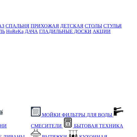
АЗ
СПАЛЬНЯ
ПРИХОЖАЯ
ДЕТСКАЯ
СТОЛЫ
СТУЛЬЯ
ЛЬ
HoReKa
ДАЧА
ГЛАДИЛЬНЫЕ ДОСКИ
АКЦИИ
МОЙКИ
ФИЛЬТРЫ ДЛЯ ВОДЫ
ХНИ
СМЕСИТЕЛИ
БЫТОВАЯ ТЕХНИКА
Е
ДИВАНЫ
ВЫТЯЖКИ
КУХОННАЯ