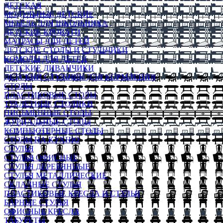
ДЕТСКАЯ
МОДУЛЬНЫЕ ДЕТСКИЕ
МЕБЕЛЬ ДЛЯ ШКОЛЬНИКА
ДЕТСКИЕ КРОВАТИ
МАТРАСЫ ДЛЯ ДЕТЕЙ
ДЕТСКИЕ СТОЛЫ И СТУЛЬЧИКИ
КОМОДЫ ДЛЯ ДЕТЕЙ
ДЕТСКИЕ ДИВАНЧИКИ
ДЕТСКИЙ СТУЛЬЧИК ДЛЯ КОРМЛЕНИЯ
СТОЛЫ
ПЛАСТИКОВЫЕ СТОЛЫ
ТУАЛЕТНЫЕ СТОЛИКИ
ПИСЬМЕННЫЕ СТОЛЫ
ЖУРНАЛЬНЫЕ СТОЛЫ
КОМПЬЮТЕРНЫЕ СТОЛЫ
СТОЛЫ НА КУХНЮ
СТУЛЬЯ
СТУЛЬЯ ОФИСНЫЕ
СТУЛЬЯ ДЕРЕВЯННЫЕ
СТУЛЬЯ МЕТАЛЛИЧЕСКИЕ
СКЛАДНЫЕ СТУЛЬЯ
ПЛАСТИКОВЫЕ КРЕСЛА И СТУЛЬЯ
БАРНЫЕ СТУЛЬЯ
ОФИСНЫЕ КРЕСЛА
ТАБУРЕТЫ