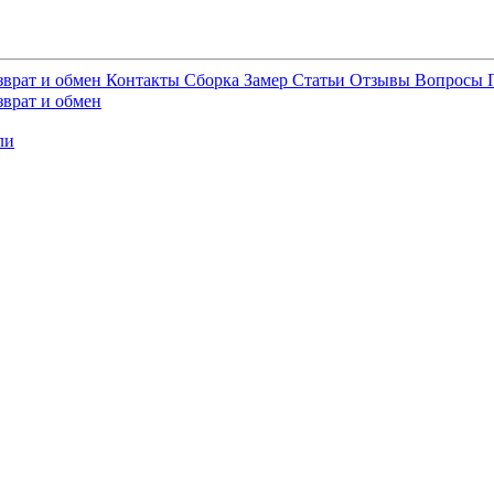
зврат и обмен
Контакты
Сборка
Замер
Статьи
Отзывы
Вопросы
зврат и обмен
ли