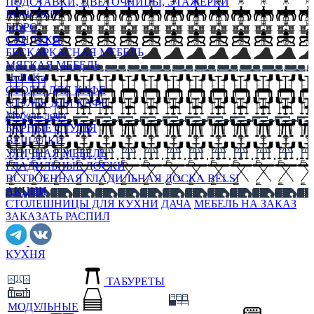
ПОДСТАВКИ, ЦВЕТОЧНИЦЫ, ЭТАЖЕРКИ
КОНСОЛИ
БЮРО
СУНДУКИ
БЕСКАРКАСНАЯ МЕБЕЛЬ
МЯГКАЯ МЕБЕЛЬ
HoReKa
СТОЛЫ ДЛЯ КАФЕ
СТУЛЬЯ ДЛЯ КАФЕ
Мебель лофт
БАРНЫЕ СТУЛЬЯ
ВЕШАЛКИ
УЛИЧНАЯ МЕБЕЛЬ
ГЛАДИЛЬНЫЕ ДОСКИ
ВСТРОЕННАЯ ГЛАДИЛЬНАЯ ДОСКА BELSI
АКЦИИ
СТОЛЕШНИЦЫ ДЛЯ КУХНИ
ДАЧА
МЕБЕЛЬ НА ЗАКАЗ
ЗАКАЗАТЬ РАСПИЛ
КУХНЯ
ТАБУРЕТЫ
МОДУЛЬНЫЕ