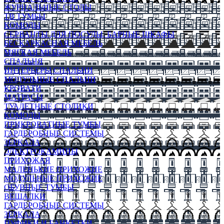
ЖУРНАЛЬНЫЕ СТОЛЫ
ТВ ТУМБЫ
КОМОДЫ
СЕРВАНТЫ ДЛЯ ПОСУДЫ, БАРНЫЕ ШКАФЫ
БЕСКАРКАСНАЯ МЕБЕЛЬ
МЯГКАЯ МЕБЕЛЬ
СПАЛЬНЯ
ИНТЕРЬЕРЫ СПАЛЬНИ
МОДУЛЬНЫЕ СПАЛЬНИ
КРОВАТИ
МАТРАСЫ
ТУАЛЕТНЫЕ СТОЛИКИ
КОМОДЫ
ПРИКРОВАТНЫЕ ТУМБЫ
ГАРДЕРОБНЫЕ СИСТЕМЫ
ЗЕРКАЛА
ЭЛЕКТРОКАМИНЫ
ПРИХОЖАЯ
МАЛЕНЬКИЕ ПРИХОЖИЕ
МОДУЛЬНЫЕ ПРИХОЖИЕ
ОБУВНЫЕ ТУМБЫ
ВЕШАЛКИ
ГАРДЕРОБНЫЕ СИСТЕМЫ
ЗЕРКАЛА
ПУФИКИ И БАНКЕТКИ