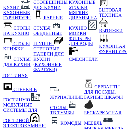
СТОЛЕШНИЦЫ
КУХОННЫЕ
КУХНИ
ДЛЯ КУХНИ
УГОЛКИ
БЫТОВАЯ
КУХОННЫЕ
МЯГКИЕ
ТЕХНИКА
ГАРНИТУРЫ
БАРНЫЕ
ДИВАНЫ НА
СТОЛЫ
СТУЛЬЯ
КУХНЮ
ВЫТЯЖКИ
НА КУХНЮ
ОБЕДЕННЫЕ
МОЙКИ
ФИЛЬТРЫ
СТОЛЫ
ГРУППЫ
ДЛЯ ВОДЫ
КУХОННАЯ
КНИЖКИ
СТЕНОВЫЕ
ФУРНИТУРА
ПАНЕЛИ ДЛЯ
СТУЛЬЯ
КУХНИ
СМЕСИТЕЛИ
ДЛЯ КУХНИ
(КУХОННЫЕ
ФАРТУКИ)
ГОСТИНАЯ
СЕРВАНТЫ
СТЕНКИ В
ДЛЯ ПОСУДЫ,
ЖУРНАЛЬНЫЕ
БАРНЫЕ ШКАФЫ
ГОСТИНУЮ
МОДУЛЬНЫЕ
СТОЛЫ
СИСТЕМЫ ДЛЯ
ТВ ТУМБЫ
БЕСКАРКАСНАЯ
ГОСТИНОЙ
КОМОДЫ
МЕБЕЛЬ
ЭЛЕКТРОКАМИНЫ
МЯГКАЯ МЕБЕЛЬ