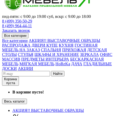
пнд-пятн: с 9:00 до 19:00 суб, вскр: с 9:00 до 18:00
8 (499) 350-50-29
8 (499) 964-44-11
Заказать звонок
Все категории
Все категории
АКЦИЯ!! ВЫСТАВОЧНЫЕ ОБРАЗЦЫ
РАСПРОДАЖА
ДВЕРИ КУПЕ
КУХНЯ
ГОСТИНАЯ
МЕБЕЛЬ НА ЗАКАЗ
СПАЛЬНЯ
ПРИХОЖАЯ
ДЕТСКАЯ
СТОЛЫ
СТУЛЬЯ
ШКАФЫ И ХРАНЕНИЕ
ЗЕРКАЛА
ОФИС
МАССИВ
ПРЕДМЕТЫ ИНТЕРЬЕРА
БЕСКАРКАСНАЯ
МЕБЕЛЬ
МЯГКАЯ МЕБЕЛЬ
HoReKa
ДАЧА
ГЛАДИЛЬНЫЕ
ДОСКИ
АКЦИИ
Найти
Корзина
пуста
В корзине пусто!
Весь каталог
АКЦИЯ!! ВЫСТАВОЧНЫЕ ОБРАЗЦЫ