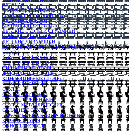
ДЕТСКАЯ
МОДУЛЬНЫЕ ДЕТСКИЕ
МЕБЕЛЬ ДЛЯ ШКОЛЬНИКА
ДЕТСКИЕ КРОВАТИ
МАТРАСЫ ДЛЯ ДЕТЕЙ
ДЕТСКИЕ СТОЛЫ И СТУЛЬЧИКИ
КОМОДЫ ДЛЯ ДЕТЕЙ
ДЕТСКИЕ ДИВАНЧИКИ
ДЕТСКИЙ СТУЛЬЧИК ДЛЯ КОРМЛЕНИЯ
СТОЛЫ
ПЛАСТИКОВЫЕ СТОЛЫ
ТУАЛЕТНЫЕ СТОЛИКИ
ПИСЬМЕННЫЕ СТОЛЫ
ЖУРНАЛЬНЫЕ СТОЛЫ
КОМПЬЮТЕРНЫЕ СТОЛЫ
СТОЛЫ НА КУХНЮ
СТУЛЬЯ
СТУЛЬЯ ОФИСНЫЕ
СТУЛЬЯ ДЕРЕВЯННЫЕ
СТУЛЬЯ МЕТАЛЛИЧЕСКИЕ
СКЛАДНЫЕ СТУЛЬЯ
ПЛАСТИКОВЫЕ КРЕСЛА И СТУЛЬЯ
БАРНЫЕ СТУЛЬЯ
ОФИСНЫЕ КРЕСЛА