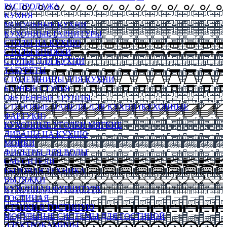
РАСПРОДАЖА
КУХНЯ
МОДУЛЬНЫЕ КУХНИ
КУХОННЫЕ ГАРНИТУРЫ
СТОЛЫ НА КУХНЮ
СТОЛЫ КНИЖКИ
СТУЛЬЯ ДЛЯ КУХНИ
ТАБУРЕТЫ
СТОЛЕШНИЦЫ ДЛЯ КУХНИ
БАРНЫЕ СТУЛЬЯ
ОБЕДЕННЫЕ ГРУППЫ
СТЕНОВЫЕ ПАНЕЛИ ДЛЯ КУХНИ (КУХОННЫЕ
ФАРТУКИ)
КУХОННЫЕ УГОЛКИ МЯГКИЕ
ДИВАНЫ НА КУХНЮ
МОЙКИ
ФИЛЬТРЫ ДЛЯ ВОДЫ
СМЕСИТЕЛИ
БЫТОВАЯ ТЕХНИКА
ВЫТЯЖКИ
КУХОННАЯ ФУРНИТУРА
ГОСТИНАЯ
СТЕНКИ В ГОСТИНУЮ
МОДУЛЬНЫЕ СИСТЕМЫ ДЛЯ ГОСТИНОЙ
ЭЛЕКТРОКАМИНЫ