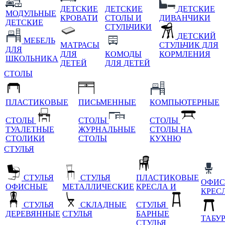
ДЕТСКИЕ
ДЕТСКИЕ
ДЕТСКИЕ
МОДУЛЬНЫЕ
КРОВАТИ
СТОЛЫ И
ДИВАНЧИКИ
ДЕТСКИЕ
СТУЛЬЧИКИ
ДЕТСКИЙ
МЕБЕЛЬ
МАТРАСЫ
СТУЛЬЧИК ДЛЯ
ДЛЯ
ДЛЯ
КОМОДЫ
КОРМЛЕНИЯ
ШКОЛЬНИКА
ДЕТЕЙ
ДЛЯ ДЕТЕЙ
СТОЛЫ
ПЛАСТИКОВЫЕ
ПИСЬМЕННЫЕ
КОМПЬЮТЕРНЫЕ
СТОЛЫ
СТОЛЫ
СТОЛЫ
ТУАЛЕТНЫЕ
ЖУРНАЛЬНЫЕ
СТОЛЫ НА
СТОЛИКИ
СТОЛЫ
КУХНЮ
СТУЛЬЯ
СТУЛЬЯ
СТУЛЬЯ
ПЛАСТИКОВЫЕ
ОФИС
ОФИСНЫЕ
МЕТАЛЛИЧЕСКИЕ
КРЕСЛА И
КРЕС
СТУЛЬЯ
СКЛАДНЫЕ
СТУЛЬЯ
ДЕРЕВЯННЫЕ
СТУЛЬЯ
БАРНЫЕ
ТАБУ
СТУЛЬЯ