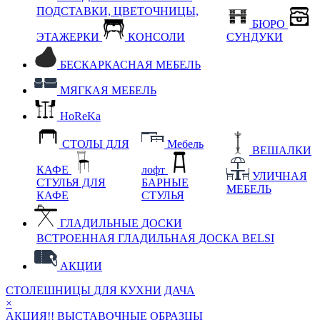
ПОДСТАВКИ, ЦВЕТОЧНИЦЫ,
БЮРО
ЭТАЖЕРКИ
КОНСОЛИ
СУНДУКИ
БЕСКАРКАСНАЯ МЕБЕЛЬ
МЯГКАЯ МЕБЕЛЬ
HoReKa
СТОЛЫ ДЛЯ
Мебель
ВЕШАЛКИ
КАФЕ
лофт
УЛИЧНАЯ
СТУЛЬЯ ДЛЯ
БАРНЫЕ
МЕБЕЛЬ
КАФЕ
СТУЛЬЯ
ГЛАДИЛЬНЫЕ ДОСКИ
ВСТРОЕННАЯ ГЛАДИЛЬНАЯ ДОСКА BELSI
АКЦИИ
СТОЛЕШНИЦЫ ДЛЯ КУХНИ
ДАЧА
×
АКЦИЯ!! ВЫСТАВОЧНЫЕ ОБРАЗЦЫ