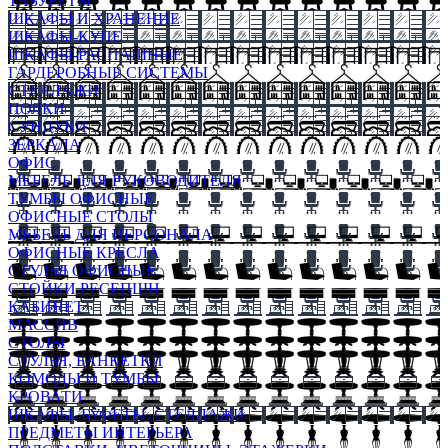
ТАБУРЕТЫ
ШКАФЫ И ХРАНЕНИЕ
ШКАФЫ-КУПЕ
ШКАФЫ-РАСПАШНЫЕ
ГАРДЕРОБНЫЕ СИСТЕМЫ
СТЕЛЛАЖИ
ПОЛКИ
СУНДУКИ
ЗЕРКАЛА
ОФИС
МЕБЕЛЬ ДЛЯ РУКОВОДИТЕЛЯ
ТУМБЫ ОФИСНЫЕ
ОФИСНЫЕ СТОЛЫ
МЕБЕЛЬ ДЛЯ ПЕРСОНАЛА
ОФИСНЫЕ КРЕСЛА
СТУЛЬЯ ОФИСНЫЕ
СТОЙКИ РЕСЕПШН
КАБИНЕТ
МАССИВ
СТОЛЫ
СТУЛЬЯ, БАНКЕТКИ
КОМОДЫ И ТУМБЫ
КРОВАТИ
ШКАФЫ, БУФЕТЫ, СТЕЛЛАЖИ
ПРЕДМЕТЫ ИНТЕРЬЕРА