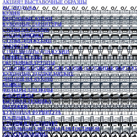
АКЦИЯ!! ВЫСТАВОЧНЫЕ ОБРАЗЦЫ
РАСПРОДАЖА
КУХНЯ
МОДУЛЬНЫЕ КУХНИ
КУХОННЫЕ ГАРНИТУРЫ
СТОЛЫ НА КУХНЮ
СТОЛЫ КНИЖКИ
СТУЛЬЯ ДЛЯ КУХНИ
ТАБУРЕТЫ
СТОЛЕШНИЦЫ ДЛЯ КУХНИ
БАРНЫЕ СТУЛЬЯ
ОБЕДЕННЫЕ ГРУППЫ
СТЕНОВЫЕ ПАНЕЛИ ДЛЯ КУХНИ (КУХОННЫЕ ФАРТУКИ
КУХОННЫЕ УГОЛКИ МЯГКИЕ
ДИВАНЫ НА КУХНЮ
МОЙКИ
ФИЛЬТРЫ ДЛЯ ВОДЫ
СМЕСИТЕЛИ
БЫТОВАЯ ТЕХНИКА
ВЫТЯЖКИ
КУХОННАЯ ФУРНИТУРА
ГОСТИНАЯ
СТЕНКИ В ГОСТИНУЮ
МОДУЛЬНЫЕ СИСТЕМЫ ДЛЯ ГОСТИНОЙ
ЭЛЕКТРОКАМИНЫ