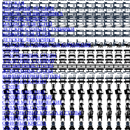
ДЕТСКАЯ
МОДУЛЬНЫЕ ДЕТСКИЕ
МЕБЕЛЬ ДЛЯ ШКОЛЬНИКА
ДЕТСКИЕ КРОВАТИ
МАТРАСЫ ДЛЯ ДЕТЕЙ
ДЕТСКИЕ СТОЛЫ И СТУЛЬЧИКИ
КОМОДЫ ДЛЯ ДЕТЕЙ
ДЕТСКИЕ ДИВАНЧИКИ
ДЕТСКИЙ СТУЛЬЧИК ДЛЯ КОРМЛЕНИЯ
СТОЛЫ
ПЛАСТИКОВЫЕ СТОЛЫ
ТУАЛЕТНЫЕ СТОЛИКИ
ПИСЬМЕННЫЕ СТОЛЫ
ЖУРНАЛЬНЫЕ СТОЛЫ
КОМПЬЮТЕРНЫЕ СТОЛЫ
СТОЛЫ НА КУХНЮ
СТУЛЬЯ
СТУЛЬЯ ОФИСНЫЕ
СТУЛЬЯ ДЕРЕВЯННЫЕ
СТУЛЬЯ МЕТАЛЛИЧЕСКИЕ
СКЛАДНЫЕ СТУЛЬЯ
ПЛАСТИКОВЫЕ КРЕСЛА И СТУЛЬЯ
БАРНЫЕ СТУЛЬЯ
ОФИСНЫЕ КРЕСЛА
ТАБУРЕТЫ