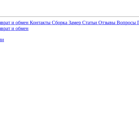
зврат и обмен
Контакты
Сборка
Замер
Статьи
Отзывы
Вопросы
зврат и обмен
ли