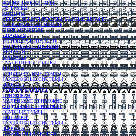
ЖУРНАЛЬНЫЕ СТОЛЫ
ТВ ТУМБЫ
КОМОДЫ
СЕРВАНТЫ ДЛЯ ПОСУДЫ, БАРНЫЕ ШКАФЫ
БЕСКАРКАСНАЯ МЕБЕЛЬ
МЯГКАЯ МЕБЕЛЬ
СПАЛЬНЯ
ИНТЕРЬЕРЫ СПАЛЬНИ
МОДУЛЬНЫЕ СПАЛЬНИ
КРОВАТИ
МАТРАСЫ
ТУАЛЕТНЫЕ СТОЛИКИ
КОМОДЫ
ПРИКРОВАТНЫЕ ТУМБЫ
ГАРДЕРОБНЫЕ СИСТЕМЫ
ЗЕРКАЛА
ЭЛЕКТРОКАМИНЫ
ПРИХОЖАЯ
МАЛЕНЬКИЕ ПРИХОЖИЕ
МОДУЛЬНЫЕ ПРИХОЖИЕ
ОБУВНЫЕ ТУМБЫ
ВЕШАЛКИ
ГАРДЕРОБНЫЕ СИСТЕМЫ
ЗЕРКАЛА
ПУФИКИ И БАНКЕТКИ