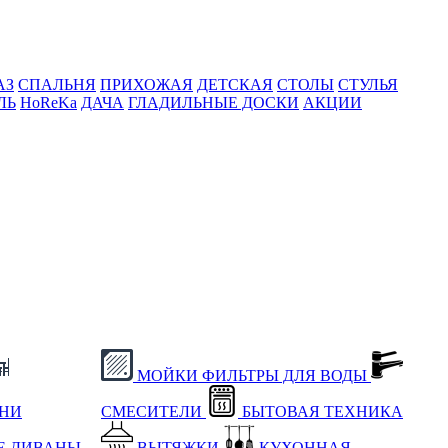
АЗ
СПАЛЬНЯ
ПРИХОЖАЯ
ДЕТСКАЯ
СТОЛЫ
СТУЛЬЯ
ЛЬ
HoReKa
ДАЧА
ГЛАДИЛЬНЫЕ ДОСКИ
АКЦИИ
МОЙКИ
ФИЛЬТРЫ ДЛЯ ВОДЫ
ХНИ
СМЕСИТЕЛИ
БЫТОВАЯ ТЕХНИКА
Е
ДИВАНЫ
ВЫТЯЖКИ
КУХОННАЯ