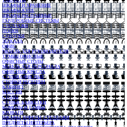
ТАБУРЕТЫ
ШКАФЫ И ХРАНЕНИЕ
ШКАФЫ-КУПЕ
ШКАФЫ-РАСПАШНЫЕ
ГАРДЕРОБНЫЕ СИСТЕМЫ
СТЕЛЛАЖИ
ПОЛКИ
СУНДУКИ
ЗЕРКАЛА
ОФИС
МЕБЕЛЬ ДЛЯ РУКОВОДИТЕЛЯ
ТУМБЫ ОФИСНЫЕ
ОФИСНЫЕ СТОЛЫ
МЕБЕЛЬ ДЛЯ ПЕРСОНАЛА
ОФИСНЫЕ КРЕСЛА
СТУЛЬЯ ОФИСНЫЕ
СТОЙКИ РЕСЕПШН
КАБИНЕТ
МАССИВ
СТОЛЫ
СТУЛЬЯ, БАНКЕТКИ
КОМОДЫ И ТУМБЫ
КРОВАТИ
ШКАФЫ, БУФЕТЫ, СТЕЛЛАЖИ
ПРЕДМЕТЫ ИНТЕРЬЕРА