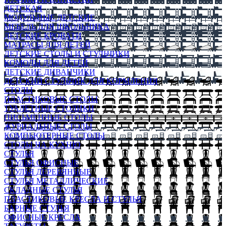
ДЕТСКАЯ
МОДУЛЬНЫЕ ДЕТСКИЕ
МЕБЕЛЬ ДЛЯ ШКОЛЬНИКА
ДЕТСКИЕ КРОВАТИ
МАТРАСЫ ДЛЯ ДЕТЕЙ
ДЕТСКИЕ СТОЛЫ И СТУЛЬЧИКИ
КОМОДЫ ДЛЯ ДЕТЕЙ
ДЕТСКИЕ ДИВАНЧИКИ
ДЕТСКИЙ СТУЛЬЧИК ДЛЯ КОРМЛЕНИЯ
СТОЛЫ
ПЛАСТИКОВЫЕ СТОЛЫ
ТУАЛЕТНЫЕ СТОЛИКИ
ПИСЬМЕННЫЕ СТОЛЫ
ЖУРНАЛЬНЫЕ СТОЛЫ
КОМПЬЮТЕРНЫЕ СТОЛЫ
СТОЛЫ НА КУХНЮ
СТУЛЬЯ
СТУЛЬЯ ОФИСНЫЕ
СТУЛЬЯ ДЕРЕВЯННЫЕ
СТУЛЬЯ МЕТАЛЛИЧЕСКИЕ
СКЛАДНЫЕ СТУЛЬЯ
ПЛАСТИКОВЫЕ КРЕСЛА И СТУЛЬЯ
БАРНЫЕ СТУЛЬЯ
ОФИСНЫЕ КРЕСЛА