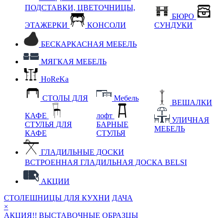
ПОДСТАВКИ, ЦВЕТОЧНИЦЫ,
БЮРО
ЭТАЖЕРКИ
КОНСОЛИ
СУНДУКИ
БЕСКАРКАСНАЯ МЕБЕЛЬ
МЯГКАЯ МЕБЕЛЬ
HoReKa
СТОЛЫ ДЛЯ
Мебель
ВЕШАЛКИ
КАФЕ
лофт
УЛИЧНАЯ
СТУЛЬЯ ДЛЯ
БАРНЫЕ
МЕБЕЛЬ
КАФЕ
СТУЛЬЯ
ГЛАДИЛЬНЫЕ ДОСКИ
ВСТРОЕННАЯ ГЛАДИЛЬНАЯ ДОСКА BELSI
АКЦИИ
СТОЛЕШНИЦЫ ДЛЯ КУХНИ
ДАЧА
×
АКЦИЯ!! ВЫСТАВОЧНЫЕ ОБРАЗЦЫ