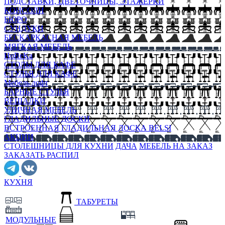
ПОДСТАВКИ, ЦВЕТОЧНИЦЫ, ЭТАЖЕРКИ
КОНСОЛИ
БЮРО
СУНДУКИ
БЕСКАРКАСНАЯ МЕБЕЛЬ
МЯГКАЯ МЕБЕЛЬ
HoReKa
СТОЛЫ ДЛЯ КАФЕ
СТУЛЬЯ ДЛЯ КАФЕ
Мебель лофт
БАРНЫЕ СТУЛЬЯ
ВЕШАЛКИ
УЛИЧНАЯ МЕБЕЛЬ
ГЛАДИЛЬНЫЕ ДОСКИ
ВСТРОЕННАЯ ГЛАДИЛЬНАЯ ДОСКА BELSI
АКЦИИ
СТОЛЕШНИЦЫ ДЛЯ КУХНИ
ДАЧА
МЕБЕЛЬ НА ЗАКАЗ
ЗАКАЗАТЬ РАСПИЛ
КУХНЯ
ТАБУРЕТЫ
МОДУЛЬНЫЕ