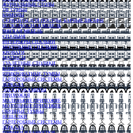
ЖУРНАЛЬНЫЕ СТОЛЫ
ТВ ТУМБЫ
КОМОДЫ
СЕРВАНТЫ ДЛЯ ПОСУДЫ, БАРНЫЕ ШКАФЫ
БЕСКАРКАСНАЯ МЕБЕЛЬ
МЯГКАЯ МЕБЕЛЬ
СПАЛЬНЯ
ИНТЕРЬЕРЫ СПАЛЬНИ
МОДУЛЬНЫЕ СПАЛЬНИ
КРОВАТИ
МАТРАСЫ
ТУАЛЕТНЫЕ СТОЛИКИ
КОМОДЫ
ПРИКРОВАТНЫЕ ТУМБЫ
ГАРДЕРОБНЫЕ СИСТЕМЫ
ЗЕРКАЛА
ЭЛЕКТРОКАМИНЫ
ПРИХОЖАЯ
МАЛЕНЬКИЕ ПРИХОЖИЕ
МОДУЛЬНЫЕ ПРИХОЖИЕ
ОБУВНЫЕ ТУМБЫ
ВЕШАЛКИ
ГАРДЕРОБНЫЕ СИСТЕМЫ
ЗЕРКАЛА
ПУФИКИ И БАНКЕТКИ