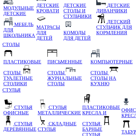
ДЕТСКИЕ
ДЕТСКИЕ
ДЕТСКИЕ
МОДУЛЬНЫЕ
КРОВАТИ
СТОЛЫ И
ДИВАНЧИКИ
ДЕТСКИЕ
СТУЛЬЧИКИ
ДЕТСКИЙ
МЕБЕЛЬ
МАТРАСЫ
СТУЛЬЧИК ДЛЯ
ДЛЯ
ДЛЯ
КОМОДЫ
КОРМЛЕНИЯ
ШКОЛЬНИКА
ДЕТЕЙ
ДЛЯ ДЕТЕЙ
СТОЛЫ
ПЛАСТИКОВЫЕ
ПИСЬМЕННЫЕ
КОМПЬЮТЕРНЫЕ
СТОЛЫ
СТОЛЫ
СТОЛЫ
ТУАЛЕТНЫЕ
ЖУРНАЛЬНЫЕ
СТОЛЫ НА
СТОЛИКИ
СТОЛЫ
КУХНЮ
СТУЛЬЯ
СТУЛЬЯ
СТУЛЬЯ
ПЛАСТИКОВЫЕ
ОФИС
ОФИСНЫЕ
МЕТАЛЛИЧЕСКИЕ
КРЕСЛА И
КРЕС
СТУЛЬЯ
СКЛАДНЫЕ
СТУЛЬЯ
ДЕРЕВЯННЫЕ
СТУЛЬЯ
БАРНЫЕ
ТАБУ
СТУЛЬЯ