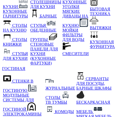
СТОЛЕШНИЦЫ
КУХОННЫЕ
КУХНИ
ДЛЯ КУХНИ
УГОЛКИ
БЫТОВАЯ
КУХОННЫЕ
МЯГКИЕ
ТЕХНИКА
ГАРНИТУРЫ
БАРНЫЕ
ДИВАНЫ НА
СТОЛЫ
СТУЛЬЯ
КУХНЮ
ВЫТЯЖКИ
НА КУХНЮ
ОБЕДЕННЫЕ
МОЙКИ
ФИЛЬТРЫ
СТОЛЫ
ГРУППЫ
ДЛЯ ВОДЫ
КУХОННАЯ
КНИЖКИ
СТЕНОВЫЕ
ФУРНИТУРА
ПАНЕЛИ ДЛЯ
СТУЛЬЯ
КУХНИ
СМЕСИТЕЛИ
ДЛЯ КУХНИ
(КУХОННЫЕ
ФАРТУКИ)
ГОСТИНАЯ
СЕРВАНТЫ
СТЕНКИ В
ДЛЯ ПОСУДЫ,
ЖУРНАЛЬНЫЕ
БАРНЫЕ ШКАФЫ
ГОСТИНУЮ
МОДУЛЬНЫЕ
СТОЛЫ
СИСТЕМЫ ДЛЯ
ТВ ТУМБЫ
БЕСКАРКАСНАЯ
ГОСТИНОЙ
КОМОДЫ
МЕБЕЛЬ
ЭЛЕКТРОКАМИНЫ
МЯГКАЯ МЕБЕЛЬ