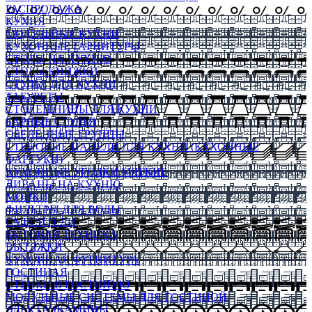
РАСПРОДАЖА
КУХНЯ
МОДУЛЬНЫЕ КУХНИ
КУХОННЫЕ ГАРНИТУРЫ
СТОЛЫ НА КУХНЮ
СТОЛЫ КНИЖКИ
СТУЛЬЯ ДЛЯ КУХНИ
ТАБУРЕТЫ
СТОЛЕШНИЦЫ ДЛЯ КУХНИ
БАРНЫЕ СТУЛЬЯ
ОБЕДЕННЫЕ ГРУППЫ
СТЕНОВЫЕ ПАНЕЛИ ДЛЯ КУХНИ (КУХОННЫЕ
ФАРТУКИ)
КУХОННЫЕ УГОЛКИ МЯГКИЕ
ДИВАНЫ НА КУХНЮ
МОЙКИ
ФИЛЬТРЫ ДЛЯ ВОДЫ
СМЕСИТЕЛИ
БЫТОВАЯ ТЕХНИКА
ВЫТЯЖКИ
КУХОННАЯ ФУРНИТУРА
ГОСТИНАЯ
СТЕНКИ В ГОСТИНУЮ
МОДУЛЬНЫЕ СИСТЕМЫ ДЛЯ ГОСТИНОЙ
ЭЛЕКТРОКАМИНЫ