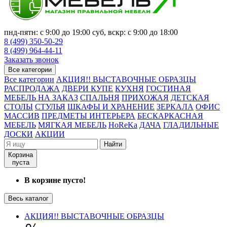
пнд-пятн: с 9:00 до 19:00 суб, вскр: с 9:00 до 18:00
8 (499) 350-50-29
8 (499) 964-44-11
Заказать звонок
Все категории
Все категории
АКЦИЯ!! ВЫСТАВОЧНЫЕ ОБРАЗЦЫ
РАСПРОДАЖА
ДВЕРИ КУПЕ
КУХНЯ
ГОСТИНАЯ
МЕБЕЛЬ НА ЗАКАЗ
СПАЛЬНЯ
ПРИХОЖАЯ
ДЕТСКАЯ
СТОЛЫ
СТУЛЬЯ
ШКАФЫ И ХРАНЕНИЕ
ЗЕРКАЛА
ОФИС
МАССИВ
ПРЕДМЕТЫ ИНТЕРЬЕРА
БЕСКАРКАСНАЯ
МЕБЕЛЬ
МЯГКАЯ МЕБЕЛЬ
HoReKa
ДАЧА
ГЛАДИЛЬНЫЕ
ДОСКИ
АКЦИИ
Найти
Корзина
пуста
В корзине пусто!
Весь каталог
АКЦИЯ!! ВЫСТАВОЧНЫЕ ОБРАЗЦЫ