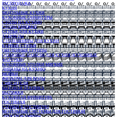
РАСПРОДАЖА
КУХНЯ
МОДУЛЬНЫЕ КУХНИ
КУХОННЫЕ ГАРНИТУРЫ
СТОЛЫ НА КУХНЮ
СТОЛЫ КНИЖКИ
СТУЛЬЯ ДЛЯ КУХНИ
ТАБУРЕТЫ
СТОЛЕШНИЦЫ ДЛЯ КУХНИ
БАРНЫЕ СТУЛЬЯ
ОБЕДЕННЫЕ ГРУППЫ
СТЕНОВЫЕ ПАНЕЛИ ДЛЯ КУХНИ (КУХОННЫЕ
ФАРТУКИ)
КУХОННЫЕ УГОЛКИ МЯГКИЕ
ДИВАНЫ НА КУХНЮ
МОЙКИ
ФИЛЬТРЫ ДЛЯ ВОДЫ
СМЕСИТЕЛИ
БЫТОВАЯ ТЕХНИКА
ВЫТЯЖКИ
КУХОННАЯ ФУРНИТУРА
ГОСТИНАЯ
СТЕНКИ В ГОСТИНУЮ
МОДУЛЬНЫЕ СИСТЕМЫ ДЛЯ ГОСТИНОЙ
ЭЛЕКТРОКАМИНЫ