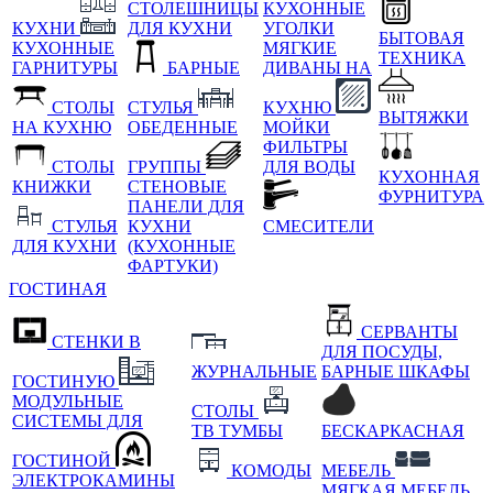
СТОЛЕШНИЦЫ
КУХОННЫЕ
КУХНИ
ДЛЯ КУХНИ
УГОЛКИ
БЫТОВАЯ
КУХОННЫЕ
МЯГКИЕ
ТЕХНИКА
ГАРНИТУРЫ
БАРНЫЕ
ДИВАНЫ НА
СТОЛЫ
СТУЛЬЯ
КУХНЮ
ВЫТЯЖКИ
НА КУХНЮ
ОБЕДЕННЫЕ
МОЙКИ
ФИЛЬТРЫ
СТОЛЫ
ГРУППЫ
ДЛЯ ВОДЫ
КУХОННАЯ
КНИЖКИ
СТЕНОВЫЕ
ФУРНИТУРА
ПАНЕЛИ ДЛЯ
СТУЛЬЯ
КУХНИ
СМЕСИТЕЛИ
ДЛЯ КУХНИ
(КУХОННЫЕ
ФАРТУКИ)
ГОСТИНАЯ
СЕРВАНТЫ
СТЕНКИ В
ДЛЯ ПОСУДЫ,
ЖУРНАЛЬНЫЕ
БАРНЫЕ ШКАФЫ
ГОСТИНУЮ
МОДУЛЬНЫЕ
СТОЛЫ
СИСТЕМЫ ДЛЯ
ТВ ТУМБЫ
БЕСКАРКАСНАЯ
ГОСТИНОЙ
КОМОДЫ
МЕБЕЛЬ
ЭЛЕКТРОКАМИНЫ
МЯГКАЯ МЕБЕЛЬ