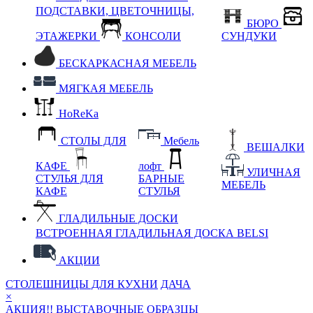
ПОДСТАВКИ, ЦВЕТОЧНИЦЫ,
БЮРО
ЭТАЖЕРКИ
КОНСОЛИ
СУНДУКИ
БЕСКАРКАСНАЯ МЕБЕЛЬ
МЯГКАЯ МЕБЕЛЬ
HoReKa
СТОЛЫ ДЛЯ
Мебель
ВЕШАЛКИ
КАФЕ
лофт
УЛИЧНАЯ
СТУЛЬЯ ДЛЯ
БАРНЫЕ
МЕБЕЛЬ
КАФЕ
СТУЛЬЯ
ГЛАДИЛЬНЫЕ ДОСКИ
ВСТРОЕННАЯ ГЛАДИЛЬНАЯ ДОСКА BELSI
АКЦИИ
СТОЛЕШНИЦЫ ДЛЯ КУХНИ
ДАЧА
×
АКЦИЯ!! ВЫСТАВОЧНЫЕ ОБРАЗЦЫ