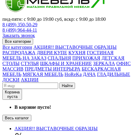
пнд-пятн: с 9:00 до 19:00 суб, вскр: с 9:00 до 18:00
8 (499) 350-50-29
8 (499) 964-44-11
Заказать звонок
Все категории
Все категории
АКЦИЯ!! ВЫСТАВОЧНЫЕ ОБРАЗЦЫ
РАСПРОДАЖА
ДВЕРИ КУПЕ
КУХНЯ
ГОСТИНАЯ
МЕБЕЛЬ НА ЗАКАЗ
СПАЛЬНЯ
ПРИХОЖАЯ
ДЕТСКАЯ
СТОЛЫ
СТУЛЬЯ
ШКАФЫ И ХРАНЕНИЕ
ЗЕРКАЛА
ОФИС
МАССИВ
ПРЕДМЕТЫ ИНТЕРЬЕРА
БЕСКАРКАСНАЯ
МЕБЕЛЬ
МЯГКАЯ МЕБЕЛЬ
HoReKa
ДАЧА
ГЛАДИЛЬНЫЕ
ДОСКИ
АКЦИИ
Найти
Корзина
пуста
В корзине пусто!
Весь каталог
АКЦИЯ!! ВЫСТАВОЧНЫЕ ОБРАЗЦЫ