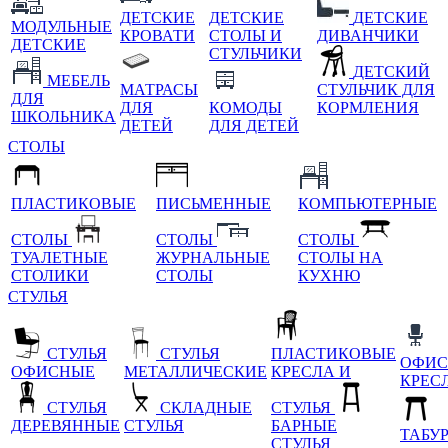
ДЕТСКИЕ
ДЕТСКИЕ
ДЕТСКИЕ
МОДУЛЬНЫЕ
КРОВАТИ
СТОЛЫ И
ДИВАНЧИКИ
ДЕТСКИЕ
СТУЛЬЧИКИ
ДЕТСКИЙ
МЕБЕЛЬ
МАТРАСЫ
СТУЛЬЧИК ДЛЯ
ДЛЯ
ДЛЯ
КОМОДЫ
КОРМЛЕНИЯ
ШКОЛЬНИКА
ДЕТЕЙ
ДЛЯ ДЕТЕЙ
СТОЛЫ
ПЛАСТИКОВЫЕ
ПИСЬМЕННЫЕ
КОМПЬЮТЕРНЫЕ
СТОЛЫ
СТОЛЫ
СТОЛЫ
ТУАЛЕТНЫЕ
ЖУРНАЛЬНЫЕ
СТОЛЫ НА
СТОЛИКИ
СТОЛЫ
КУХНЮ
СТУЛЬЯ
СТУЛЬЯ
СТУЛЬЯ
ПЛАСТИКОВЫЕ
ОФИС
ОФИСНЫЕ
МЕТАЛЛИЧЕСКИЕ
КРЕСЛА И
КРЕС
СТУЛЬЯ
СКЛАДНЫЕ
СТУЛЬЯ
ДЕРЕВЯННЫЕ
СТУЛЬЯ
БАРНЫЕ
ТАБУ
СТУЛЬЯ