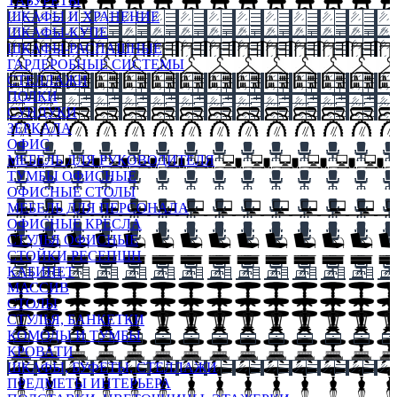
ТАБУРЕТЫ
ШКАФЫ И ХРАНЕНИЕ
ШКАФЫ-КУПЕ
ШКАФЫ-РАСПАШНЫЕ
ГАРДЕРОБНЫЕ СИСТЕМЫ
СТЕЛЛАЖИ
ПОЛКИ
СУНДУКИ
ЗЕРКАЛА
ОФИС
МЕБЕЛЬ ДЛЯ РУКОВОДИТЕЛЯ
ТУМБЫ ОФИСНЫЕ
ОФИСНЫЕ СТОЛЫ
МЕБЕЛЬ ДЛЯ ПЕРСОНАЛА
ОФИСНЫЕ КРЕСЛА
СТУЛЬЯ ОФИСНЫЕ
СТОЙКИ РЕСЕПШН
КАБИНЕТ
МАССИВ
СТОЛЫ
СТУЛЬЯ, БАНКЕТКИ
КОМОДЫ И ТУМБЫ
КРОВАТИ
ШКАФЫ, БУФЕТЫ, СТЕЛЛАЖИ
ПРЕДМЕТЫ ИНТЕРЬЕРА