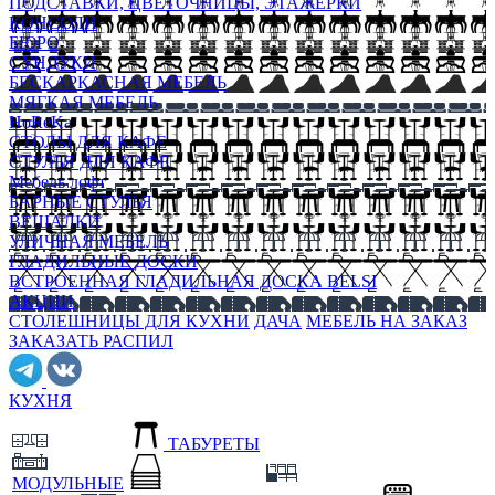
ПОДСТАВКИ, ЦВЕТОЧНИЦЫ, ЭТАЖЕРКИ
КОНСОЛИ
БЮРО
СУНДУКИ
БЕСКАРКАСНАЯ МЕБЕЛЬ
МЯГКАЯ МЕБЕЛЬ
HoReKa
СТОЛЫ ДЛЯ КАФЕ
СТУЛЬЯ ДЛЯ КАФЕ
Мебель лофт
БАРНЫЕ СТУЛЬЯ
ВЕШАЛКИ
УЛИЧНАЯ МЕБЕЛЬ
ГЛАДИЛЬНЫЕ ДОСКИ
ВСТРОЕННАЯ ГЛАДИЛЬНАЯ ДОСКА BELSI
АКЦИИ
СТОЛЕШНИЦЫ ДЛЯ КУХНИ
ДАЧА
МЕБЕЛЬ НА ЗАКАЗ
ЗАКАЗАТЬ РАСПИЛ
КУХНЯ
ТАБУРЕТЫ
МОДУЛЬНЫЕ