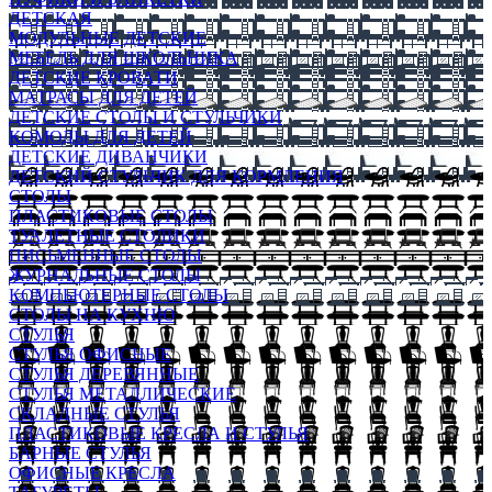
ДЕТСКАЯ
МОДУЛЬНЫЕ ДЕТСКИЕ
МЕБЕЛЬ ДЛЯ ШКОЛЬНИКА
ДЕТСКИЕ КРОВАТИ
МАТРАСЫ ДЛЯ ДЕТЕЙ
ДЕТСКИЕ СТОЛЫ И СТУЛЬЧИКИ
КОМОДЫ ДЛЯ ДЕТЕЙ
ДЕТСКИЕ ДИВАНЧИКИ
ДЕТСКИЙ СТУЛЬЧИК ДЛЯ КОРМЛЕНИЯ
СТОЛЫ
ПЛАСТИКОВЫЕ СТОЛЫ
ТУАЛЕТНЫЕ СТОЛИКИ
ПИСЬМЕННЫЕ СТОЛЫ
ЖУРНАЛЬНЫЕ СТОЛЫ
КОМПЬЮТЕРНЫЕ СТОЛЫ
СТОЛЫ НА КУХНЮ
СТУЛЬЯ
СТУЛЬЯ ОФИСНЫЕ
СТУЛЬЯ ДЕРЕВЯННЫЕ
СТУЛЬЯ МЕТАЛЛИЧЕСКИЕ
СКЛАДНЫЕ СТУЛЬЯ
ПЛАСТИКОВЫЕ КРЕСЛА И СТУЛЬЯ
БАРНЫЕ СТУЛЬЯ
ОФИСНЫЕ КРЕСЛА