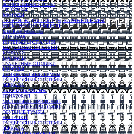
ЖУРНАЛЬНЫЕ СТОЛЫ
ТВ ТУМБЫ
КОМОДЫ
СЕРВАНТЫ ДЛЯ ПОСУДЫ, БАРНЫЕ ШКАФЫ
БЕСКАРКАСНАЯ МЕБЕЛЬ
МЯГКАЯ МЕБЕЛЬ
СПАЛЬНЯ
ИНТЕРЬЕРЫ СПАЛЬНИ
МОДУЛЬНЫЕ СПАЛЬНИ
КРОВАТИ
МАТРАСЫ
ТУАЛЕТНЫЕ СТОЛИКИ
КОМОДЫ
ПРИКРОВАТНЫЕ ТУМБЫ
ГАРДЕРОБНЫЕ СИСТЕМЫ
ЗЕРКАЛА
ЭЛЕКТРОКАМИНЫ
ПРИХОЖАЯ
МАЛЕНЬКИЕ ПРИХОЖИЕ
МОДУЛЬНЫЕ ПРИХОЖИЕ
ОБУВНЫЕ ТУМБЫ
ВЕШАЛКИ
ГАРДЕРОБНЫЕ СИСТЕМЫ
ЗЕРКАЛА
ПУФИКИ И БАНКЕТКИ