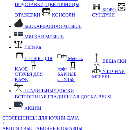
ПОДСТАВКИ, ЦВЕТОЧНИЦЫ,
БЮРО
ЭТАЖЕРКИ
КОНСОЛИ
СУНДУКИ
БЕСКАРКАСНАЯ МЕБЕЛЬ
МЯГКАЯ МЕБЕЛЬ
HoReKa
СТОЛЫ ДЛЯ
Мебель
ВЕШАЛКИ
КАФЕ
лофт
УЛИЧНАЯ
СТУЛЬЯ ДЛЯ
БАРНЫЕ
МЕБЕЛЬ
КАФЕ
СТУЛЬЯ
ГЛАДИЛЬНЫЕ ДОСКИ
ВСТРОЕННАЯ ГЛАДИЛЬНАЯ ДОСКА BELSI
АКЦИИ
СТОЛЕШНИЦЫ ДЛЯ КУХНИ
ДАЧА
×
АКЦИЯ!! ВЫСТАВОЧНЫЕ ОБРАЗЦЫ