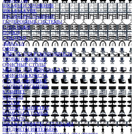
ТАБУРЕТЫ
ШКАФЫ И ХРАНЕНИЕ
ШКАФЫ-КУПЕ
ШКАФЫ-РАСПАШНЫЕ
ГАРДЕРОБНЫЕ СИСТЕМЫ
СТЕЛЛАЖИ
ПОЛКИ
СУНДУКИ
ЗЕРКАЛА
ОФИС
МЕБЕЛЬ ДЛЯ РУКОВОДИТЕЛЯ
ТУМБЫ ОФИСНЫЕ
ОФИСНЫЕ СТОЛЫ
МЕБЕЛЬ ДЛЯ ПЕРСОНАЛА
ОФИСНЫЕ КРЕСЛА
СТУЛЬЯ ОФИСНЫЕ
СТОЙКИ РЕСЕПШН
КАБИНЕТ
МАССИВ
СТОЛЫ
СТУЛЬЯ, БАНКЕТКИ
КОМОДЫ И ТУМБЫ
КРОВАТИ
ШКАФЫ, БУФЕТЫ, СТЕЛЛАЖИ
ПРЕДМЕТЫ ИНТЕРЬЕРА