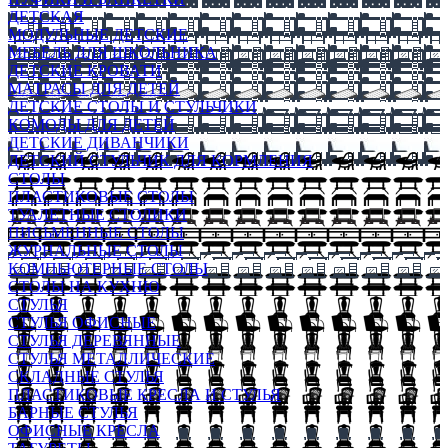
ДЕТСКАЯ
МОДУЛЬНЫЕ ДЕТСКИЕ
МЕБЕЛЬ ДЛЯ ШКОЛЬНИКА
ДЕТСКИЕ КРОВАТИ
МАТРАСЫ ДЛЯ ДЕТЕЙ
ДЕТСКИЕ СТОЛЫ И СТУЛЬЧИКИ
КОМОДЫ ДЛЯ ДЕТЕЙ
ДЕТСКИЕ ДИВАНЧИКИ
ДЕТСКИЙ СТУЛЬЧИК ДЛЯ КОРМЛЕНИЯ
СТОЛЫ
ПЛАСТИКОВЫЕ СТОЛЫ
ТУАЛЕТНЫЕ СТОЛИКИ
ПИСЬМЕННЫЕ СТОЛЫ
ЖУРНАЛЬНЫЕ СТОЛЫ
КОМПЬЮТЕРНЫЕ СТОЛЫ
СТОЛЫ НА КУХНЮ
СТУЛЬЯ
СТУЛЬЯ ОФИСНЫЕ
СТУЛЬЯ ДЕРЕВЯННЫЕ
СТУЛЬЯ МЕТАЛЛИЧЕСКИЕ
СКЛАДНЫЕ СТУЛЬЯ
ПЛАСТИКОВЫЕ КРЕСЛА И СТУЛЬЯ
БАРНЫЕ СТУЛЬЯ
ОФИСНЫЕ КРЕСЛА