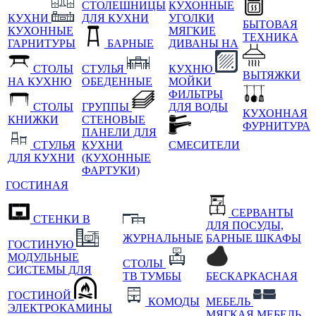
СТОЛЕШНИЦЫ
КУХОННЫЕ
КУХНИ
ДЛЯ КУХНИ
УГОЛКИ
БЫТОВАЯ
КУХОННЫЕ
МЯГКИЕ
ТЕХНИКА
ГАРНИТУРЫ
БАРНЫЕ
ДИВАНЫ НА
СТОЛЫ
СТУЛЬЯ
КУХНЮ
ВЫТЯЖКИ
НА КУХНЮ
ОБЕДЕННЫЕ
МОЙКИ
ФИЛЬТРЫ
СТОЛЫ
ГРУППЫ
ДЛЯ ВОДЫ
КУХОННАЯ
КНИЖКИ
СТЕНОВЫЕ
ФУРНИТУРА
ПАНЕЛИ ДЛЯ
СТУЛЬЯ
КУХНИ
СМЕСИТЕЛИ
ДЛЯ КУХНИ
(КУХОННЫЕ
ФАРТУКИ)
ГОСТИНАЯ
СЕРВАНТЫ
СТЕНКИ В
ДЛЯ ПОСУДЫ,
ЖУРНАЛЬНЫЕ
БАРНЫЕ ШКАФЫ
ГОСТИНУЮ
МОДУЛЬНЫЕ
СТОЛЫ
СИСТЕМЫ ДЛЯ
ТВ ТУМБЫ
БЕСКАРКАСНАЯ
ГОСТИНОЙ
КОМОДЫ
МЕБЕЛЬ
ЭЛЕКТРОКАМИНЫ
МЯГКАЯ МЕБЕЛЬ