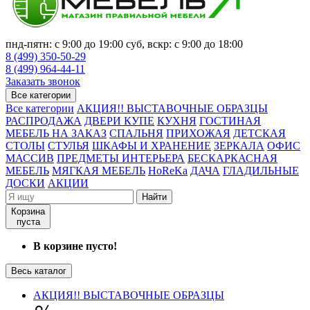
пнд-пятн: с 9:00 до 19:00 суб, вскр: с 9:00 до 18:00
8 (499) 350-50-29
8 (499) 964-44-11
Заказать звонок
Все категории
Все категории
АКЦИЯ!! ВЫСТАВОЧНЫЕ ОБРАЗЦЫ
РАСПРОДАЖА
ДВЕРИ КУПЕ
КУХНЯ
ГОСТИНАЯ
МЕБЕЛЬ НА ЗАКАЗ
СПАЛЬНЯ
ПРИХОЖАЯ
ДЕТСКАЯ
СТОЛЫ
СТУЛЬЯ
ШКАФЫ И ХРАНЕНИЕ
ЗЕРКАЛА
ОФИС
МАССИВ
ПРЕДМЕТЫ ИНТЕРЬЕРА
БЕСКАРКАСНАЯ
МЕБЕЛЬ
МЯГКАЯ МЕБЕЛЬ
HoReKa
ДАЧА
ГЛАДИЛЬНЫЕ
ДОСКИ
АКЦИИ
Найти
Корзина
пуста
В корзине пусто!
Весь каталог
АКЦИЯ!! ВЫСТАВОЧНЫЕ ОБРАЗЦЫ