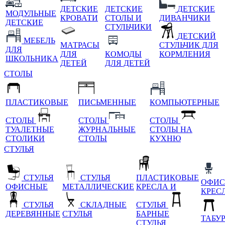
ДЕТСКИЕ
ДЕТСКИЕ
ДЕТСКИЕ
МОДУЛЬНЫЕ
КРОВАТИ
СТОЛЫ И
ДИВАНЧИКИ
ДЕТСКИЕ
СТУЛЬЧИКИ
ДЕТСКИЙ
МЕБЕЛЬ
МАТРАСЫ
СТУЛЬЧИК ДЛЯ
ДЛЯ
ДЛЯ
КОМОДЫ
КОРМЛЕНИЯ
ШКОЛЬНИКА
ДЕТЕЙ
ДЛЯ ДЕТЕЙ
СТОЛЫ
ПЛАСТИКОВЫЕ
ПИСЬМЕННЫЕ
КОМПЬЮТЕРНЫЕ
СТОЛЫ
СТОЛЫ
СТОЛЫ
ТУАЛЕТНЫЕ
ЖУРНАЛЬНЫЕ
СТОЛЫ НА
СТОЛИКИ
СТОЛЫ
КУХНЮ
СТУЛЬЯ
СТУЛЬЯ
СТУЛЬЯ
ПЛАСТИКОВЫЕ
ОФИС
ОФИСНЫЕ
МЕТАЛЛИЧЕСКИЕ
КРЕСЛА И
КРЕС
СТУЛЬЯ
СКЛАДНЫЕ
СТУЛЬЯ
ДЕРЕВЯННЫЕ
СТУЛЬЯ
БАРНЫЕ
ТАБУ
СТУЛЬЯ