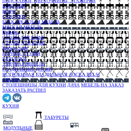
ПОДСТАВКИ, ЦВЕТОЧНИЦЫ, ЭТАЖЕРКИ
КОНСОЛИ
БЮРО
СУНДУКИ
БЕСКАРКАСНАЯ МЕБЕЛЬ
МЯГКАЯ МЕБЕЛЬ
HoReKa
СТОЛЫ ДЛЯ КАФЕ
СТУЛЬЯ ДЛЯ КАФЕ
Мебель лофт
БАРНЫЕ СТУЛЬЯ
ВЕШАЛКИ
УЛИЧНАЯ МЕБЕЛЬ
ГЛАДИЛЬНЫЕ ДОСКИ
ВСТРОЕННАЯ ГЛАДИЛЬНАЯ ДОСКА BELSI
АКЦИИ
СТОЛЕШНИЦЫ ДЛЯ КУХНИ
ДАЧА
МЕБЕЛЬ НА ЗАКАЗ
ЗАКАЗАТЬ РАСПИЛ
КУХНЯ
ТАБУРЕТЫ
МОДУЛЬНЫЕ