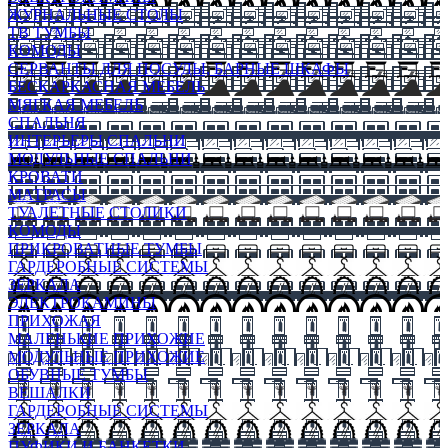
ЖУРНАЛЬНЫЕ СТОЛЫ
ТВ ТУМБЫ
КОМОДЫ
СЕРВАНТЫ ДЛЯ ПОСУДЫ, БАРНЫЕ ШКАФЫ
БЕСКАРКАСНАЯ МЕБЕЛЬ
МЯГКАЯ МЕБЕЛЬ
СПАЛЬНЯ
ИНТЕРЬЕРЫ СПАЛЬНИ
МОДУЛЬНЫЕ СПАЛЬНИ
КРОВАТИ
МАТРАСЫ
ТУАЛЕТНЫЕ СТОЛИКИ
КОМОДЫ
ПРИКРОВАТНЫЕ ТУМБЫ
ГАРДЕРОБНЫЕ СИСТЕМЫ
ЗЕРКАЛА
ЭЛЕКТРОКАМИНЫ
ПРИХОЖАЯ
МАЛЕНЬКИЕ ПРИХОЖИЕ
МОДУЛЬНЫЕ ПРИХОЖИЕ
ОБУВНЫЕ ТУМБЫ
ВЕШАЛКИ
ГАРДЕРОБНЫЕ СИСТЕМЫ
ЗЕРКАЛА
ПУФИКИ И БАНКЕТКИ