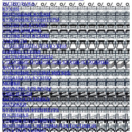
РАСПРОДАЖА
КУХНЯ
МОДУЛЬНЫЕ КУХНИ
КУХОННЫЕ ГАРНИТУРЫ
СТОЛЫ НА КУХНЮ
СТОЛЫ КНИЖКИ
СТУЛЬЯ ДЛЯ КУХНИ
ТАБУРЕТЫ
СТОЛЕШНИЦЫ ДЛЯ КУХНИ
БАРНЫЕ СТУЛЬЯ
ОБЕДЕННЫЕ ГРУППЫ
СТЕНОВЫЕ ПАНЕЛИ ДЛЯ КУХНИ (КУХОННЫЕ
ФАРТУКИ)
КУХОННЫЕ УГОЛКИ МЯГКИЕ
ДИВАНЫ НА КУХНЮ
МОЙКИ
ФИЛЬТРЫ ДЛЯ ВОДЫ
СМЕСИТЕЛИ
БЫТОВАЯ ТЕХНИКА
ВЫТЯЖКИ
КУХОННАЯ ФУРНИТУРА
ГОСТИНАЯ
СТЕНКИ В ГОСТИНУЮ
МОДУЛЬНЫЕ СИСТЕМЫ ДЛЯ ГОСТИНОЙ
ЭЛЕКТРОКАМИНЫ