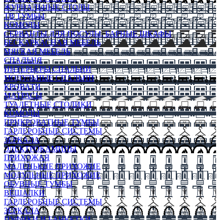
ЖУРНАЛЬНЫЕ СТОЛЫ
ТВ ТУМБЫ
КОМОДЫ
СЕРВАНТЫ ДЛЯ ПОСУДЫ, БАРНЫЕ ШКАФЫ
БЕСКАРКАСНАЯ МЕБЕЛЬ
МЯГКАЯ МЕБЕЛЬ
СПАЛЬНЯ
ИНТЕРЬЕРЫ СПАЛЬНИ
МОДУЛЬНЫЕ СПАЛЬНИ
КРОВАТИ
МАТРАСЫ
ТУАЛЕТНЫЕ СТОЛИКИ
КОМОДЫ
ПРИКРОВАТНЫЕ ТУМБЫ
ГАРДЕРОБНЫЕ СИСТЕМЫ
ЗЕРКАЛА
ЭЛЕКТРОКАМИНЫ
ПРИХОЖАЯ
МАЛЕНЬКИЕ ПРИХОЖИЕ
МОДУЛЬНЫЕ ПРИХОЖИЕ
ОБУВНЫЕ ТУМБЫ
ВЕШАЛКИ
ГАРДЕРОБНЫЕ СИСТЕМЫ
ЗЕРКАЛА
ПУФИКИ И БАНКЕТКИ