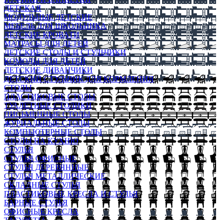
ДЕТСКАЯ
МОДУЛЬНЫЕ ДЕТСКИЕ
МЕБЕЛЬ ДЛЯ ШКОЛЬНИКА
ДЕТСКИЕ КРОВАТИ
МАТРАСЫ ДЛЯ ДЕТЕЙ
ДЕТСКИЕ СТОЛЫ И СТУЛЬЧИКИ
КОМОДЫ ДЛЯ ДЕТЕЙ
ДЕТСКИЕ ДИВАНЧИКИ
ДЕТСКИЙ СТУЛЬЧИК ДЛЯ КОРМЛЕНИЯ
СТОЛЫ
ПЛАСТИКОВЫЕ СТОЛЫ
ТУАЛЕТНЫЕ СТОЛИКИ
ПИСЬМЕННЫЕ СТОЛЫ
ЖУРНАЛЬНЫЕ СТОЛЫ
КОМПЬЮТЕРНЫЕ СТОЛЫ
СТОЛЫ НА КУХНЮ
СТУЛЬЯ
СТУЛЬЯ ОФИСНЫЕ
СТУЛЬЯ ДЕРЕВЯННЫЕ
СТУЛЬЯ МЕТАЛЛИЧЕСКИЕ
СКЛАДНЫЕ СТУЛЬЯ
ПЛАСТИКОВЫЕ КРЕСЛА И СТУЛЬЯ
БАРНЫЕ СТУЛЬЯ
ОФИСНЫЕ КРЕСЛА