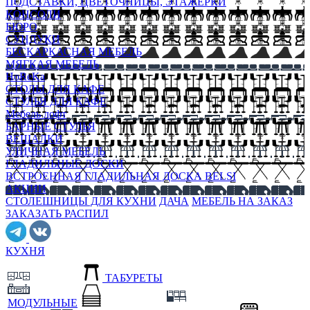
ПОДСТАВКИ, ЦВЕТОЧНИЦЫ, ЭТАЖЕРКИ
КОНСОЛИ
БЮРО
СУНДУКИ
БЕСКАРКАСНАЯ МЕБЕЛЬ
МЯГКАЯ МЕБЕЛЬ
HoReKa
СТОЛЫ ДЛЯ КАФЕ
СТУЛЬЯ ДЛЯ КАФЕ
Мебель лофт
БАРНЫЕ СТУЛЬЯ
ВЕШАЛКИ
УЛИЧНАЯ МЕБЕЛЬ
ГЛАДИЛЬНЫЕ ДОСКИ
ВСТРОЕННАЯ ГЛАДИЛЬНАЯ ДОСКА BELSI
АКЦИИ
СТОЛЕШНИЦЫ ДЛЯ КУХНИ
ДАЧА
МЕБЕЛЬ НА ЗАКАЗ
ЗАКАЗАТЬ РАСПИЛ
КУХНЯ
ТАБУРЕТЫ
МОДУЛЬНЫЕ