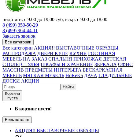
пнд-пятн: с 9:00 до 19:00 суб, вскр: с 9:00 до 18:00
8 (499) 350-50-29
8 (499) 964-44-11
Заказать звонок
Все категории
Все категории
АКЦИЯ!! ВЫСТАВОЧНЫЕ ОБРАЗЦЫ
РАСПРОДАЖА
ДВЕРИ КУПЕ
КУХНЯ
ГОСТИНАЯ
МЕБЕЛЬ НА ЗАКАЗ
СПАЛЬНЯ
ПРИХОЖАЯ
ДЕТСКАЯ
СТОЛЫ
СТУЛЬЯ
ШКАФЫ И ХРАНЕНИЕ
ЗЕРКАЛА
ОФИС
МАССИВ
ПРЕДМЕТЫ ИНТЕРЬЕРА
БЕСКАРКАСНАЯ
МЕБЕЛЬ
МЯГКАЯ МЕБЕЛЬ
HoReKa
ДАЧА
ГЛАДИЛЬНЫЕ
ДОСКИ
АКЦИИ
Найти
Корзина
пуста
В корзине пусто!
Весь каталог
АКЦИЯ!! ВЫСТАВОЧНЫЕ ОБРАЗЦЫ