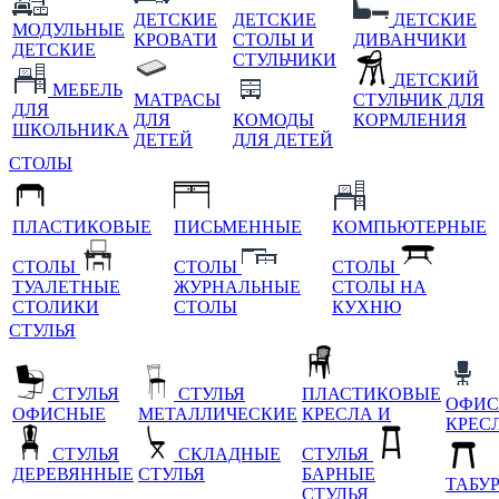
ДЕТСКИЕ
ДЕТСКИЕ
ДЕТСКИЕ
МОДУЛЬНЫЕ
КРОВАТИ
СТОЛЫ И
ДИВАНЧИКИ
ДЕТСКИЕ
СТУЛЬЧИКИ
ДЕТСКИЙ
МЕБЕЛЬ
МАТРАСЫ
СТУЛЬЧИК ДЛЯ
ДЛЯ
ДЛЯ
КОМОДЫ
КОРМЛЕНИЯ
ШКОЛЬНИКА
ДЕТЕЙ
ДЛЯ ДЕТЕЙ
СТОЛЫ
ПЛАСТИКОВЫЕ
ПИСЬМЕННЫЕ
КОМПЬЮТЕРНЫЕ
СТОЛЫ
СТОЛЫ
СТОЛЫ
ТУАЛЕТНЫЕ
ЖУРНАЛЬНЫЕ
СТОЛЫ НА
СТОЛИКИ
СТОЛЫ
КУХНЮ
СТУЛЬЯ
СТУЛЬЯ
СТУЛЬЯ
ПЛАСТИКОВЫЕ
ОФИС
ОФИСНЫЕ
МЕТАЛЛИЧЕСКИЕ
КРЕСЛА И
КРЕС
СТУЛЬЯ
СКЛАДНЫЕ
СТУЛЬЯ
ДЕРЕВЯННЫЕ
СТУЛЬЯ
БАРНЫЕ
ТАБУ
СТУЛЬЯ