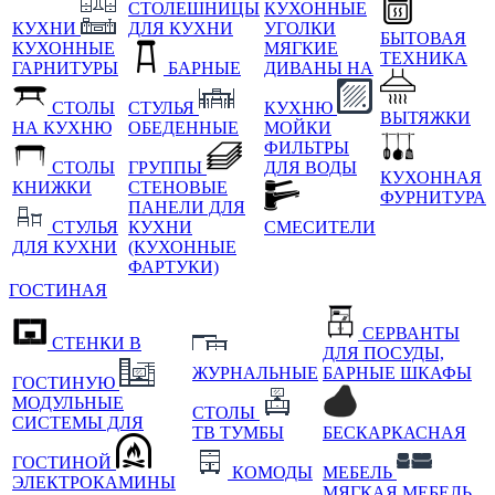
СТОЛЕШНИЦЫ
КУХОННЫЕ
КУХНИ
ДЛЯ КУХНИ
УГОЛКИ
БЫТОВАЯ
КУХОННЫЕ
МЯГКИЕ
ТЕХНИКА
ГАРНИТУРЫ
БАРНЫЕ
ДИВАНЫ НА
СТОЛЫ
СТУЛЬЯ
КУХНЮ
ВЫТЯЖКИ
НА КУХНЮ
ОБЕДЕННЫЕ
МОЙКИ
ФИЛЬТРЫ
СТОЛЫ
ГРУППЫ
ДЛЯ ВОДЫ
КУХОННАЯ
КНИЖКИ
СТЕНОВЫЕ
ФУРНИТУРА
ПАНЕЛИ ДЛЯ
СТУЛЬЯ
КУХНИ
СМЕСИТЕЛИ
ДЛЯ КУХНИ
(КУХОННЫЕ
ФАРТУКИ)
ГОСТИНАЯ
СЕРВАНТЫ
СТЕНКИ В
ДЛЯ ПОСУДЫ,
ЖУРНАЛЬНЫЕ
БАРНЫЕ ШКАФЫ
ГОСТИНУЮ
МОДУЛЬНЫЕ
СТОЛЫ
СИСТЕМЫ ДЛЯ
ТВ ТУМБЫ
БЕСКАРКАСНАЯ
ГОСТИНОЙ
КОМОДЫ
МЕБЕЛЬ
ЭЛЕКТРОКАМИНЫ
МЯГКАЯ МЕБЕЛЬ