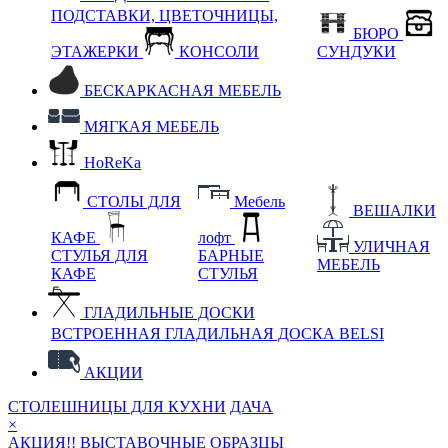
ПОДСТАВКИ, ЦВЕТОЧНИЦЫ,
БЮРО
ЭТАЖЕРКИ
КОНСОЛИ
СУНДУКИ
БЕСКАРКАСНАЯ МЕБЕЛЬ
МЯГКАЯ МЕБЕЛЬ
HoReKa
СТОЛЫ ДЛЯ
Мебель
ВЕШАЛКИ
КАФЕ
лофт
УЛИЧНАЯ
СТУЛЬЯ ДЛЯ
БАРНЫЕ
МЕБЕЛЬ
КАФЕ
СТУЛЬЯ
ГЛАДИЛЬНЫЕ ДОСКИ
ВСТРОЕННАЯ ГЛАДИЛЬНАЯ ДОСКА BELSI
АКЦИИ
СТОЛЕШНИЦЫ ДЛЯ КУХНИ
ДАЧА
×
АКЦИЯ!! ВЫСТАВОЧНЫЕ ОБРАЗЦЫ