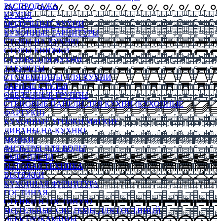
РАСПРОДАЖА
КУХНЯ
МОДУЛЬНЫЕ КУХНИ
КУХОННЫЕ ГАРНИТУРЫ
СТОЛЫ НА КУХНЮ
СТОЛЫ КНИЖКИ
СТУЛЬЯ ДЛЯ КУХНИ
ТАБУРЕТЫ
СТОЛЕШНИЦЫ ДЛЯ КУХНИ
БАРНЫЕ СТУЛЬЯ
ОБЕДЕННЫЕ ГРУППЫ
СТЕНОВЫЕ ПАНЕЛИ ДЛЯ КУХНИ (КУХОННЫЕ
ФАРТУКИ)
КУХОННЫЕ УГОЛКИ МЯГКИЕ
ДИВАНЫ НА КУХНЮ
МОЙКИ
ФИЛЬТРЫ ДЛЯ ВОДЫ
СМЕСИТЕЛИ
БЫТОВАЯ ТЕХНИКА
ВЫТЯЖКИ
КУХОННАЯ ФУРНИТУРА
ГОСТИНАЯ
СТЕНКИ В ГОСТИНУЮ
МОДУЛЬНЫЕ СИСТЕМЫ ДЛЯ ГОСТИНОЙ
ЭЛЕКТРОКАМИНЫ