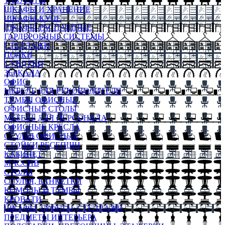
ТАБУРЕТЫ
ШКАФЫ И ХРАНЕНИЕ
ШКАФЫ-КУПЕ
ШКАФЫ-РАСПАШНЫЕ
ГАРДЕРОБНЫЕ СИСТЕМЫ
СТЕЛЛАЖИ
ПОЛКИ
СУНДУКИ
ЗЕРКАЛА
ОФИС
МЕБЕЛЬ ДЛЯ РУКОВОДИТЕЛЯ
ТУМБЫ ОФИСНЫЕ
ОФИСНЫЕ СТОЛЫ
МЕБЕЛЬ ДЛЯ ПЕРСОНАЛА
ОФИСНЫЕ КРЕСЛА
СТУЛЬЯ ОФИСНЫЕ
СТОЙКИ РЕСЕПШН
КАБИНЕТ
МАССИВ
СТОЛЫ
СТУЛЬЯ, БАНКЕТКИ
КОМОДЫ И ТУМБЫ
КРОВАТИ
ШКАФЫ, БУФЕТЫ, СТЕЛЛАЖИ
ПРЕДМЕТЫ ИНТЕРЬЕРА