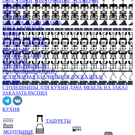
ПОДСТАВКИ, ЦВЕТОЧНИЦЫ, ЭТАЖЕРКИ
КОНСОЛИ
БЮРО
СУНДУКИ
БЕСКАРКАСНАЯ МЕБЕЛЬ
МЯГКАЯ МЕБЕЛЬ
HoReKa
СТОЛЫ ДЛЯ КАФЕ
СТУЛЬЯ ДЛЯ КАФЕ
Мебель лофт
БАРНЫЕ СТУЛЬЯ
ВЕШАЛКИ
УЛИЧНАЯ МЕБЕЛЬ
ГЛАДИЛЬНЫЕ ДОСКИ
ВСТРОЕННАЯ ГЛАДИЛЬНАЯ ДОСКА BELSI
АКЦИИ
СТОЛЕШНИЦЫ ДЛЯ КУХНИ
ДАЧА
МЕБЕЛЬ НА ЗАКАЗ
ЗАКАЗАТЬ РАСПИЛ
КУХНЯ
ТАБУРЕТЫ
МОДУЛЬНЫЕ