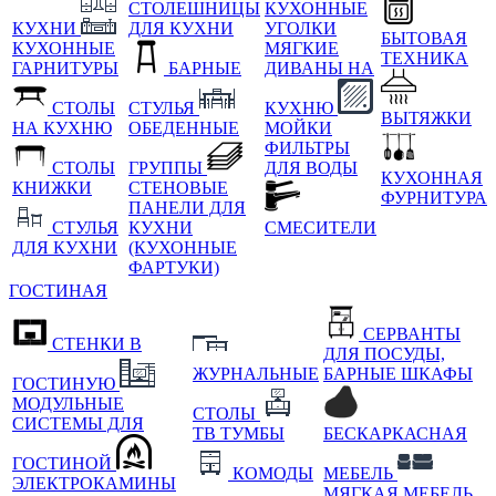
СТОЛЕШНИЦЫ
КУХОННЫЕ
КУХНИ
ДЛЯ КУХНИ
УГОЛКИ
БЫТОВАЯ
КУХОННЫЕ
МЯГКИЕ
ТЕХНИКА
ГАРНИТУРЫ
БАРНЫЕ
ДИВАНЫ НА
СТОЛЫ
СТУЛЬЯ
КУХНЮ
ВЫТЯЖКИ
НА КУХНЮ
ОБЕДЕННЫЕ
МОЙКИ
ФИЛЬТРЫ
СТОЛЫ
ГРУППЫ
ДЛЯ ВОДЫ
КУХОННАЯ
КНИЖКИ
СТЕНОВЫЕ
ФУРНИТУРА
ПАНЕЛИ ДЛЯ
СТУЛЬЯ
КУХНИ
СМЕСИТЕЛИ
ДЛЯ КУХНИ
(КУХОННЫЕ
ФАРТУКИ)
ГОСТИНАЯ
СЕРВАНТЫ
СТЕНКИ В
ДЛЯ ПОСУДЫ,
ЖУРНАЛЬНЫЕ
БАРНЫЕ ШКАФЫ
ГОСТИНУЮ
МОДУЛЬНЫЕ
СТОЛЫ
СИСТЕМЫ ДЛЯ
ТВ ТУМБЫ
БЕСКАРКАСНАЯ
ГОСТИНОЙ
КОМОДЫ
МЕБЕЛЬ
ЭЛЕКТРОКАМИНЫ
МЯГКАЯ МЕБЕЛЬ