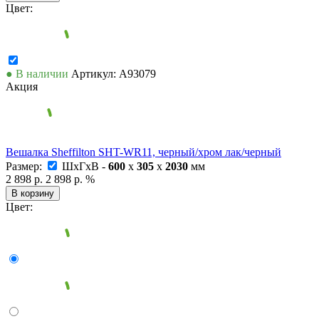
Цвет:
● В наличии
Артикул: А93079
Акция
Вешалка Sheffilton SHT-WR11, черный/хром лак/черный
Размер:
ШxГxВ -
600
x
305
x
2030
мм
2 898 р.
2 898 р.
%
В корзину
Цвет: