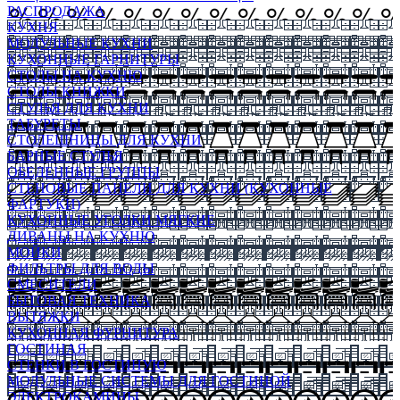
РАСПРОДАЖА
КУХНЯ
МОДУЛЬНЫЕ КУХНИ
КУХОННЫЕ ГАРНИТУРЫ
СТОЛЫ НА КУХНЮ
СТОЛЫ КНИЖКИ
СТУЛЬЯ ДЛЯ КУХНИ
ТАБУРЕТЫ
СТОЛЕШНИЦЫ ДЛЯ КУХНИ
БАРНЫЕ СТУЛЬЯ
ОБЕДЕННЫЕ ГРУППЫ
СТЕНОВЫЕ ПАНЕЛИ ДЛЯ КУХНИ (КУХОННЫЕ
ФАРТУКИ)
КУХОННЫЕ УГОЛКИ МЯГКИЕ
ДИВАНЫ НА КУХНЮ
МОЙКИ
ФИЛЬТРЫ ДЛЯ ВОДЫ
СМЕСИТЕЛИ
БЫТОВАЯ ТЕХНИКА
ВЫТЯЖКИ
КУХОННАЯ ФУРНИТУРА
ГОСТИНАЯ
СТЕНКИ В ГОСТИНУЮ
МОДУЛЬНЫЕ СИСТЕМЫ ДЛЯ ГОСТИНОЙ
ЭЛЕКТРОКАМИНЫ