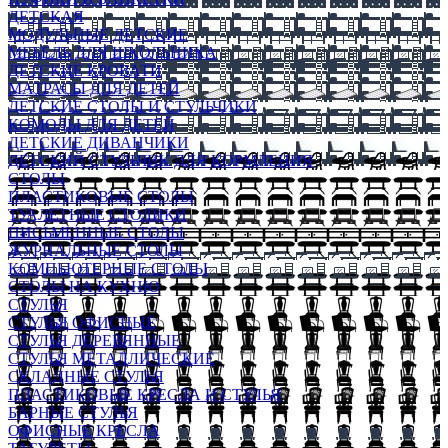
ДЕТСКАЯ
МОДУЛЬНЫЕ ДЕТСКИЕ
МЕБЕЛЬ ДЛЯ ШКОЛЬНИКА
ДЕТСКИЕ КРОВАТИ
МАТРАСЫ ДЛЯ ДЕТЕЙ
ДЕТСКИЕ СТОЛЫ И СТУЛЬЧИКИ
КОМОДЫ ДЛЯ ДЕТЕЙ
ДЕТСКИЕ ДИВАНЧИКИ
ДЕТСКИЙ СТУЛЬЧИК ДЛЯ КОРМЛЕНИЯ
СТОЛЫ
ПЛАСТИКОВЫЕ СТОЛЫ
ТУАЛЕТНЫЕ СТОЛИКИ
ПИСЬМЕННЫЕ СТОЛЫ
ЖУРНАЛЬНЫЕ СТОЛЫ
КОМПЬЮТЕРНЫЕ СТОЛЫ
СТОЛЫ НА КУХНЮ
СТУЛЬЯ
СТУЛЬЯ ОФИСНЫЕ
СТУЛЬЯ ДЕРЕВЯННЫЕ
СТУЛЬЯ МЕТАЛЛИЧЕСКИЕ
СКЛАДНЫЕ СТУЛЬЯ
ПЛАСТИКОВЫЕ КРЕСЛА И СТУЛЬЯ
БАРНЫЕ СТУЛЬЯ
ОФИСНЫЕ КРЕСЛА