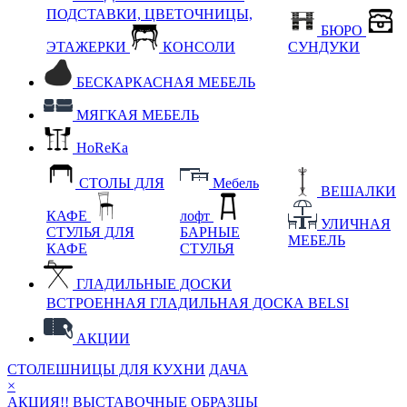
ПОДСТАВКИ, ЦВЕТОЧНИЦЫ,
БЮРО
ЭТАЖЕРКИ
КОНСОЛИ
СУНДУКИ
БЕСКАРКАСНАЯ МЕБЕЛЬ
МЯГКАЯ МЕБЕЛЬ
HoReKa
СТОЛЫ ДЛЯ
Мебель
ВЕШАЛКИ
КАФЕ
лофт
УЛИЧНАЯ
СТУЛЬЯ ДЛЯ
БАРНЫЕ
МЕБЕЛЬ
КАФЕ
СТУЛЬЯ
ГЛАДИЛЬНЫЕ ДОСКИ
ВСТРОЕННАЯ ГЛАДИЛЬНАЯ ДОСКА BELSI
АКЦИИ
СТОЛЕШНИЦЫ ДЛЯ КУХНИ
ДАЧА
×
АКЦИЯ!! ВЫСТАВОЧНЫЕ ОБРАЗЦЫ