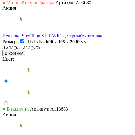
● Уточняйте у оператора
Артикул: А93080
Акция
Вешалка Sheffilton SHT-WR12, черный/хром лак
Размер:
ШxГxВ -
600
x
305
x
2030
мм
3 247 р.
3 247 р.
%
В корзину
Цвет:
● В наличии
Артикул: А113683
Акция