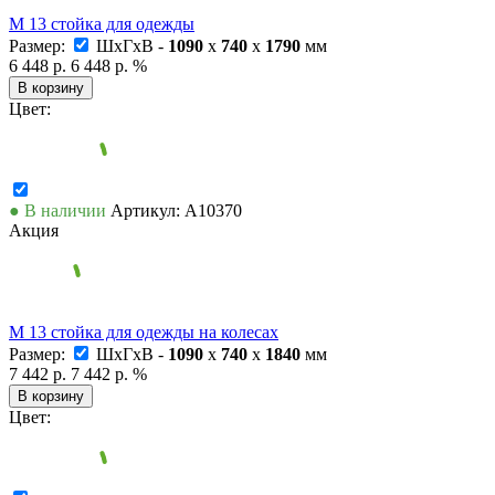
М 13 стойка для одежды
Размер:
ШxГxВ -
1090
x
740
x
1790
мм
6 448 р.
6 448 р.
%
В корзину
Цвет:
● В наличии
Артикул: А10370
Акция
М 13 стойка для одежды на колесах
Размер:
ШxГxВ -
1090
x
740
x
1840
мм
7 442 р.
7 442 р.
%
В корзину
Цвет: