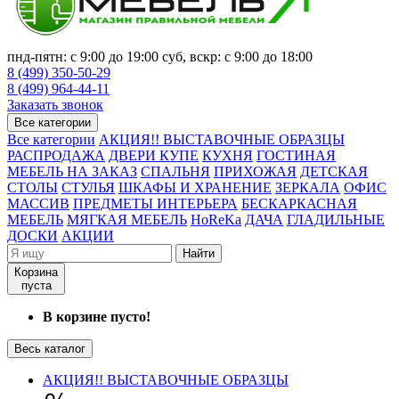
пнд-пятн: с 9:00 до 19:00 суб, вскр: с 9:00 до 18:00
8 (499) 350-50-29
8 (499) 964-44-11
Заказать звонок
Все категории
Все категории
АКЦИЯ!! ВЫСТАВОЧНЫЕ ОБРАЗЦЫ
РАСПРОДАЖА
ДВЕРИ КУПЕ
КУХНЯ
ГОСТИНАЯ
МЕБЕЛЬ НА ЗАКАЗ
СПАЛЬНЯ
ПРИХОЖАЯ
ДЕТСКАЯ
СТОЛЫ
СТУЛЬЯ
ШКАФЫ И ХРАНЕНИЕ
ЗЕРКАЛА
ОФИС
МАССИВ
ПРЕДМЕТЫ ИНТЕРЬЕРА
БЕСКАРКАСНАЯ
МЕБЕЛЬ
МЯГКАЯ МЕБЕЛЬ
HoReKa
ДАЧА
ГЛАДИЛЬНЫЕ
ДОСКИ
АКЦИИ
Найти
Корзина
пуста
В корзине пусто!
Весь каталог
АКЦИЯ!! ВЫСТАВОЧНЫЕ ОБРАЗЦЫ