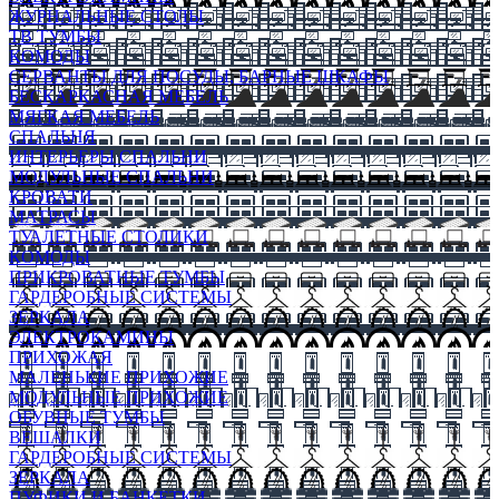
ЖУРНАЛЬНЫЕ СТОЛЫ
ТВ ТУМБЫ
КОМОДЫ
СЕРВАНТЫ ДЛЯ ПОСУДЫ, БАРНЫЕ ШКАФЫ
БЕСКАРКАСНАЯ МЕБЕЛЬ
МЯГКАЯ МЕБЕЛЬ
СПАЛЬНЯ
ИНТЕРЬЕРЫ СПАЛЬНИ
МОДУЛЬНЫЕ СПАЛЬНИ
КРОВАТИ
МАТРАСЫ
ТУАЛЕТНЫЕ СТОЛИКИ
КОМОДЫ
ПРИКРОВАТНЫЕ ТУМБЫ
ГАРДЕРОБНЫЕ СИСТЕМЫ
ЗЕРКАЛА
ЭЛЕКТРОКАМИНЫ
ПРИХОЖАЯ
МАЛЕНЬКИЕ ПРИХОЖИЕ
МОДУЛЬНЫЕ ПРИХОЖИЕ
ОБУВНЫЕ ТУМБЫ
ВЕШАЛКИ
ГАРДЕРОБНЫЕ СИСТЕМЫ
ЗЕРКАЛА
ПУФИКИ И БАНКЕТКИ