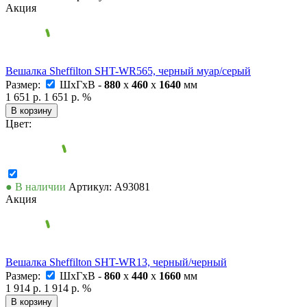
Акция
Вешалка Sheffilton SHT-WR565, черный муар/серый
Размер:
ШxГxВ -
880
x
460
x
1640
мм
1 651 р.
1 651 р.
%
В корзину
Цвет:
● В наличии
Артикул: А93081
Акция
Вешалка Sheffilton SHT-WR13, черный/черный
Размер:
ШxГxВ -
860
x
440
x
1660
мм
1 914 р.
1 914 р.
%
В корзину