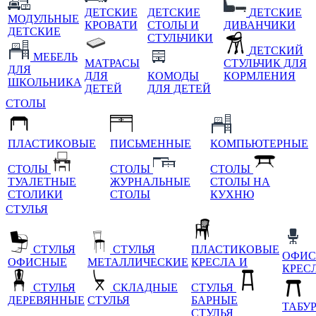
ДЕТСКИЕ
ДЕТСКИЕ
ДЕТСКИЕ
МОДУЛЬНЫЕ
КРОВАТИ
СТОЛЫ И
ДИВАНЧИКИ
ДЕТСКИЕ
СТУЛЬЧИКИ
ДЕТСКИЙ
МЕБЕЛЬ
МАТРАСЫ
СТУЛЬЧИК ДЛЯ
ДЛЯ
ДЛЯ
КОМОДЫ
КОРМЛЕНИЯ
ШКОЛЬНИКА
ДЕТЕЙ
ДЛЯ ДЕТЕЙ
СТОЛЫ
ПЛАСТИКОВЫЕ
ПИСЬМЕННЫЕ
КОМПЬЮТЕРНЫЕ
СТОЛЫ
СТОЛЫ
СТОЛЫ
ТУАЛЕТНЫЕ
ЖУРНАЛЬНЫЕ
СТОЛЫ НА
СТОЛИКИ
СТОЛЫ
КУХНЮ
СТУЛЬЯ
СТУЛЬЯ
СТУЛЬЯ
ПЛАСТИКОВЫЕ
ОФИС
ОФИСНЫЕ
МЕТАЛЛИЧЕСКИЕ
КРЕСЛА И
КРЕС
СТУЛЬЯ
СКЛАДНЫЕ
СТУЛЬЯ
ДЕРЕВЯННЫЕ
СТУЛЬЯ
БАРНЫЕ
ТАБУ
СТУЛЬЯ