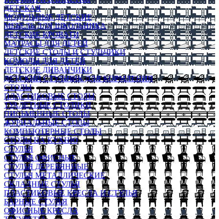
ДЕТСКАЯ
МОДУЛЬНЫЕ ДЕТСКИЕ
МЕБЕЛЬ ДЛЯ ШКОЛЬНИКА
ДЕТСКИЕ КРОВАТИ
МАТРАСЫ ДЛЯ ДЕТЕЙ
ДЕТСКИЕ СТОЛЫ И СТУЛЬЧИКИ
КОМОДЫ ДЛЯ ДЕТЕЙ
ДЕТСКИЕ ДИВАНЧИКИ
ДЕТСКИЙ СТУЛЬЧИК ДЛЯ КОРМЛЕНИЯ
СТОЛЫ
ПЛАСТИКОВЫЕ СТОЛЫ
ТУАЛЕТНЫЕ СТОЛИКИ
ПИСЬМЕННЫЕ СТОЛЫ
ЖУРНАЛЬНЫЕ СТОЛЫ
КОМПЬЮТЕРНЫЕ СТОЛЫ
СТОЛЫ НА КУХНЮ
СТУЛЬЯ
СТУЛЬЯ ОФИСНЫЕ
СТУЛЬЯ ДЕРЕВЯННЫЕ
СТУЛЬЯ МЕТАЛЛИЧЕСКИЕ
СКЛАДНЫЕ СТУЛЬЯ
ПЛАСТИКОВЫЕ КРЕСЛА И СТУЛЬЯ
БАРНЫЕ СТУЛЬЯ
ОФИСНЫЕ КРЕСЛА