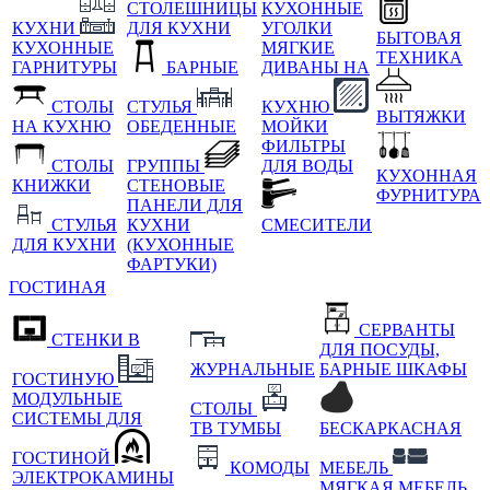
СТОЛЕШНИЦЫ
КУХОННЫЕ
КУХНИ
ДЛЯ КУХНИ
УГОЛКИ
БЫТОВАЯ
КУХОННЫЕ
МЯГКИЕ
ТЕХНИКА
ГАРНИТУРЫ
БАРНЫЕ
ДИВАНЫ НА
СТОЛЫ
СТУЛЬЯ
КУХНЮ
ВЫТЯЖКИ
НА КУХНЮ
ОБЕДЕННЫЕ
МОЙКИ
ФИЛЬТРЫ
СТОЛЫ
ГРУППЫ
ДЛЯ ВОДЫ
КУХОННАЯ
КНИЖКИ
СТЕНОВЫЕ
ФУРНИТУРА
ПАНЕЛИ ДЛЯ
СТУЛЬЯ
КУХНИ
СМЕСИТЕЛИ
ДЛЯ КУХНИ
(КУХОННЫЕ
ФАРТУКИ)
ГОСТИНАЯ
СЕРВАНТЫ
СТЕНКИ В
ДЛЯ ПОСУДЫ,
ЖУРНАЛЬНЫЕ
БАРНЫЕ ШКАФЫ
ГОСТИНУЮ
МОДУЛЬНЫЕ
СТОЛЫ
СИСТЕМЫ ДЛЯ
ТВ ТУМБЫ
БЕСКАРКАСНАЯ
ГОСТИНОЙ
КОМОДЫ
МЕБЕЛЬ
ЭЛЕКТРОКАМИНЫ
МЯГКАЯ МЕБЕЛЬ