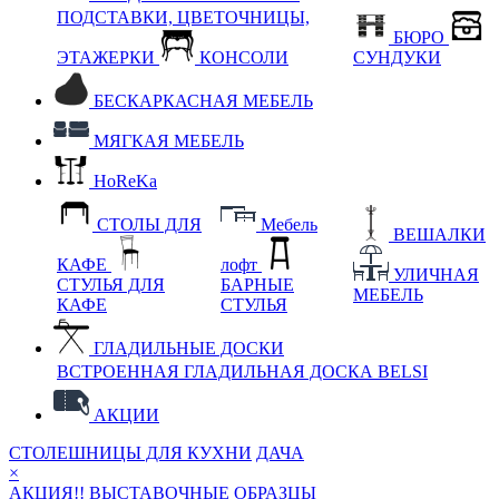
ПОДСТАВКИ, ЦВЕТОЧНИЦЫ,
БЮРО
ЭТАЖЕРКИ
КОНСОЛИ
СУНДУКИ
БЕСКАРКАСНАЯ МЕБЕЛЬ
МЯГКАЯ МЕБЕЛЬ
HoReKa
СТОЛЫ ДЛЯ
Мебель
ВЕШАЛКИ
КАФЕ
лофт
УЛИЧНАЯ
СТУЛЬЯ ДЛЯ
БАРНЫЕ
МЕБЕЛЬ
КАФЕ
СТУЛЬЯ
ГЛАДИЛЬНЫЕ ДОСКИ
ВСТРОЕННАЯ ГЛАДИЛЬНАЯ ДОСКА BELSI
АКЦИИ
СТОЛЕШНИЦЫ ДЛЯ КУХНИ
ДАЧА
×
АКЦИЯ!! ВЫСТАВОЧНЫЕ ОБРАЗЦЫ