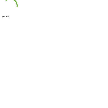
/*
*/