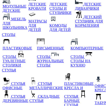
ДЕТСКИЕ
ДЕТСКИЕ
ДЕТСКИЕ
МОДУЛЬНЫЕ
КРОВАТИ
СТОЛЫ И
ДИВАНЧИКИ
ДЕТСКИЕ
СТУЛЬЧИКИ
ДЕТСКИЙ
МЕБЕЛЬ
МАТРАСЫ
СТУЛЬЧИК ДЛЯ
ДЛЯ
ДЛЯ
КОМОДЫ
КОРМЛЕНИЯ
ШКОЛЬНИКА
ДЕТЕЙ
ДЛЯ ДЕТЕЙ
СТОЛЫ
ПЛАСТИКОВЫЕ
ПИСЬМЕННЫЕ
КОМПЬЮТЕРНЫЕ
СТОЛЫ
СТОЛЫ
СТОЛЫ
ТУАЛЕТНЫЕ
ЖУРНАЛЬНЫЕ
СТОЛЫ НА
СТОЛИКИ
СТОЛЫ
КУХНЮ
СТУЛЬЯ
СТУЛЬЯ
СТУЛЬЯ
ПЛАСТИКОВЫЕ
ОФИС
ОФИСНЫЕ
МЕТАЛЛИЧЕСКИЕ
КРЕСЛА И
КРЕС
СТУЛЬЯ
СКЛАДНЫЕ
СТУЛЬЯ
ДЕРЕВЯННЫЕ
СТУЛЬЯ
БАРНЫЕ
ТАБУ
СТУЛЬЯ