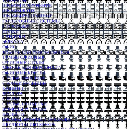
ТАБУРЕТЫ
ШКАФЫ И ХРАНЕНИЕ
ШКАФЫ-КУПЕ
ШКАФЫ-РАСПАШНЫЕ
ГАРДЕРОБНЫЕ СИСТЕМЫ
СТЕЛЛАЖИ
ПОЛКИ
СУНДУКИ
ЗЕРКАЛА
ОФИС
МЕБЕЛЬ ДЛЯ РУКОВОДИТЕЛЯ
ТУМБЫ ОФИСНЫЕ
ОФИСНЫЕ СТОЛЫ
МЕБЕЛЬ ДЛЯ ПЕРСОНАЛА
ОФИСНЫЕ КРЕСЛА
СТУЛЬЯ ОФИСНЫЕ
СТОЙКИ РЕСЕПШН
КАБИНЕТ
МАССИВ
СТОЛЫ
СТУЛЬЯ, БАНКЕТКИ
КОМОДЫ И ТУМБЫ
КРОВАТИ
ШКАФЫ, БУФЕТЫ, СТЕЛЛАЖИ
ПРЕДМЕТЫ ИНТЕРЬЕРА