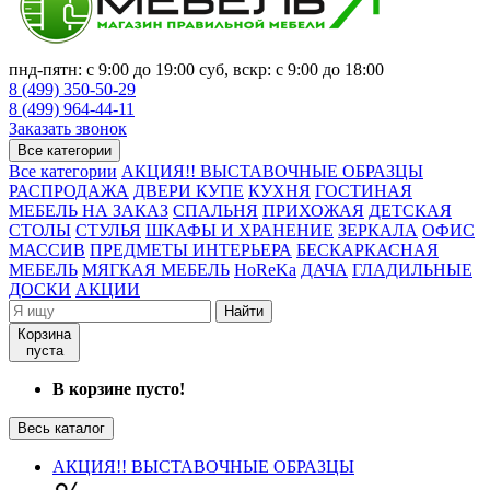
пнд-пятн: с 9:00 до 19:00 суб, вскр: с 9:00 до 18:00
8 (499) 350-50-29
8 (499) 964-44-11
Заказать звонок
Все категории
Все категории
АКЦИЯ!! ВЫСТАВОЧНЫЕ ОБРАЗЦЫ
РАСПРОДАЖА
ДВЕРИ КУПЕ
КУХНЯ
ГОСТИНАЯ
МЕБЕЛЬ НА ЗАКАЗ
СПАЛЬНЯ
ПРИХОЖАЯ
ДЕТСКАЯ
СТОЛЫ
СТУЛЬЯ
ШКАФЫ И ХРАНЕНИЕ
ЗЕРКАЛА
ОФИС
МАССИВ
ПРЕДМЕТЫ ИНТЕРЬЕРА
БЕСКАРКАСНАЯ
МЕБЕЛЬ
МЯГКАЯ МЕБЕЛЬ
HoReKa
ДАЧА
ГЛАДИЛЬНЫЕ
ДОСКИ
АКЦИИ
Найти
Корзина
пуста
В корзине пусто!
Весь каталог
АКЦИЯ!! ВЫСТАВОЧНЫЕ ОБРАЗЦЫ