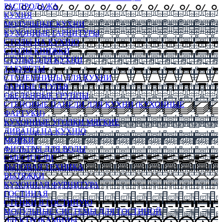
РАСПРОДАЖА
КУХНЯ
МОДУЛЬНЫЕ КУХНИ
КУХОННЫЕ ГАРНИТУРЫ
СТОЛЫ НА КУХНЮ
СТОЛЫ КНИЖКИ
СТУЛЬЯ ДЛЯ КУХНИ
ТАБУРЕТЫ
СТОЛЕШНИЦЫ ДЛЯ КУХНИ
БАРНЫЕ СТУЛЬЯ
ОБЕДЕННЫЕ ГРУППЫ
СТЕНОВЫЕ ПАНЕЛИ ДЛЯ КУХНИ (КУХОННЫЕ
ФАРТУКИ)
КУХОННЫЕ УГОЛКИ МЯГКИЕ
ДИВАНЫ НА КУХНЮ
МОЙКИ
ФИЛЬТРЫ ДЛЯ ВОДЫ
СМЕСИТЕЛИ
БЫТОВАЯ ТЕХНИКА
ВЫТЯЖКИ
КУХОННАЯ ФУРНИТУРА
ГОСТИНАЯ
СТЕНКИ В ГОСТИНУЮ
МОДУЛЬНЫЕ СИСТЕМЫ ДЛЯ ГОСТИНОЙ
ЭЛЕКТРОКАМИНЫ