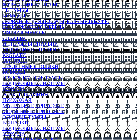
ЖУРНАЛЬНЫЕ СТОЛЫ
ТВ ТУМБЫ
КОМОДЫ
СЕРВАНТЫ ДЛЯ ПОСУДЫ, БАРНЫЕ ШКАФЫ
БЕСКАРКАСНАЯ МЕБЕЛЬ
МЯГКАЯ МЕБЕЛЬ
СПАЛЬНЯ
ИНТЕРЬЕРЫ СПАЛЬНИ
МОДУЛЬНЫЕ СПАЛЬНИ
КРОВАТИ
МАТРАСЫ
ТУАЛЕТНЫЕ СТОЛИКИ
КОМОДЫ
ПРИКРОВАТНЫЕ ТУМБЫ
ГАРДЕРОБНЫЕ СИСТЕМЫ
ЗЕРКАЛА
ЭЛЕКТРОКАМИНЫ
ПРИХОЖАЯ
МАЛЕНЬКИЕ ПРИХОЖИЕ
МОДУЛЬНЫЕ ПРИХОЖИЕ
ОБУВНЫЕ ТУМБЫ
ВЕШАЛКИ
ГАРДЕРОБНЫЕ СИСТЕМЫ
ЗЕРКАЛА
ПУФИКИ И БАНКЕТКИ