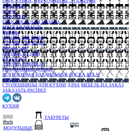
ПОДСТАВКИ, ЦВЕТОЧНИЦЫ, ЭТАЖЕРКИ
КОНСОЛИ
БЮРО
СУНДУКИ
БЕСКАРКАСНАЯ МЕБЕЛЬ
МЯГКАЯ МЕБЕЛЬ
HoReKa
СТОЛЫ ДЛЯ КАФЕ
СТУЛЬЯ ДЛЯ КАФЕ
Мебель лофт
БАРНЫЕ СТУЛЬЯ
ВЕШАЛКИ
УЛИЧНАЯ МЕБЕЛЬ
ГЛАДИЛЬНЫЕ ДОСКИ
ВСТРОЕННАЯ ГЛАДИЛЬНАЯ ДОСКА BELSI
АКЦИИ
СТОЛЕШНИЦЫ ДЛЯ КУХНИ
ДАЧА
МЕБЕЛЬ НА ЗАКАЗ
ЗАКАЗАТЬ РАСПИЛ
КУХНЯ
ТАБУРЕТЫ
МОДУЛЬНЫЕ