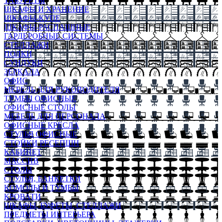
ТАБУРЕТЫ
ШКАФЫ И ХРАНЕНИЕ
ШКАФЫ-КУПЕ
ШКАФЫ-РАСПАШНЫЕ
ГАРДЕРОБНЫЕ СИСТЕМЫ
СТЕЛЛАЖИ
ПОЛКИ
СУНДУКИ
ЗЕРКАЛА
ОФИС
МЕБЕЛЬ ДЛЯ РУКОВОДИТЕЛЯ
ТУМБЫ ОФИСНЫЕ
ОФИСНЫЕ СТОЛЫ
МЕБЕЛЬ ДЛЯ ПЕРСОНАЛА
ОФИСНЫЕ КРЕСЛА
СТУЛЬЯ ОФИСНЫЕ
СТОЙКИ РЕСЕПШН
КАБИНЕТ
МАССИВ
СТОЛЫ
СТУЛЬЯ, БАНКЕТКИ
КОМОДЫ И ТУМБЫ
КРОВАТИ
ШКАФЫ, БУФЕТЫ, СТЕЛЛАЖИ
ПРЕДМЕТЫ ИНТЕРЬЕРА