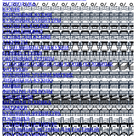
РАСПРОДАЖА
КУХНЯ
МОДУЛЬНЫЕ КУХНИ
КУХОННЫЕ ГАРНИТУРЫ
СТОЛЫ НА КУХНЮ
СТОЛЫ КНИЖКИ
СТУЛЬЯ ДЛЯ КУХНИ
ТАБУРЕТЫ
СТОЛЕШНИЦЫ ДЛЯ КУХНИ
БАРНЫЕ СТУЛЬЯ
ОБЕДЕННЫЕ ГРУППЫ
СТЕНОВЫЕ ПАНЕЛИ ДЛЯ КУХНИ (КУХОННЫЕ
ФАРТУКИ)
КУХОННЫЕ УГОЛКИ МЯГКИЕ
ДИВАНЫ НА КУХНЮ
МОЙКИ
ФИЛЬТРЫ ДЛЯ ВОДЫ
СМЕСИТЕЛИ
БЫТОВАЯ ТЕХНИКА
ВЫТЯЖКИ
КУХОННАЯ ФУРНИТУРА
ГОСТИНАЯ
СТЕНКИ В ГОСТИНУЮ
МОДУЛЬНЫЕ СИСТЕМЫ ДЛЯ ГОСТИНОЙ
ЭЛЕКТРОКАМИНЫ