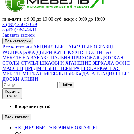
пнд-пятн: с 9:00 до 19:00 суб, вскр: с 9:00 до 18:00
8 (499) 350-50-29
8 (499) 964-44-11
Заказать звонок
Все категории
Все категории
АКЦИЯ!! ВЫСТАВОЧНЫЕ ОБРАЗЦЫ
РАСПРОДАЖА
ДВЕРИ КУПЕ
КУХНЯ
ГОСТИНАЯ
МЕБЕЛЬ НА ЗАКАЗ
СПАЛЬНЯ
ПРИХОЖАЯ
ДЕТСКАЯ
СТОЛЫ
СТУЛЬЯ
ШКАФЫ И ХРАНЕНИЕ
ЗЕРКАЛА
ОФИС
МАССИВ
ПРЕДМЕТЫ ИНТЕРЬЕРА
БЕСКАРКАСНАЯ
МЕБЕЛЬ
МЯГКАЯ МЕБЕЛЬ
HoReKa
ДАЧА
ГЛАДИЛЬНЫЕ
ДОСКИ
АКЦИИ
Найти
Корзина
пуста
В корзине пусто!
Весь каталог
АКЦИЯ!! ВЫСТАВОЧНЫЕ ОБРАЗЦЫ