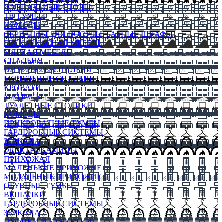
ЖУРНАЛЬНЫЕ СТОЛЫ
ТВ ТУМБЫ
КОМОДЫ
СЕРВАНТЫ ДЛЯ ПОСУДЫ, БАРНЫЕ ШКАФЫ
БЕСКАРКАСНАЯ МЕБЕЛЬ
МЯГКАЯ МЕБЕЛЬ
СПАЛЬНЯ
ИНТЕРЬЕРЫ СПАЛЬНИ
МОДУЛЬНЫЕ СПАЛЬНИ
КРОВАТИ
МАТРАСЫ
ТУАЛЕТНЫЕ СТОЛИКИ
КОМОДЫ
ПРИКРОВАТНЫЕ ТУМБЫ
ГАРДЕРОБНЫЕ СИСТЕМЫ
ЗЕРКАЛА
ЭЛЕКТРОКАМИНЫ
ПРИХОЖАЯ
МАЛЕНЬКИЕ ПРИХОЖИЕ
МОДУЛЬНЫЕ ПРИХОЖИЕ
ОБУВНЫЕ ТУМБЫ
ВЕШАЛКИ
ГАРДЕРОБНЫЕ СИСТЕМЫ
ЗЕРКАЛА
ПУФИКИ И БАНКЕТКИ