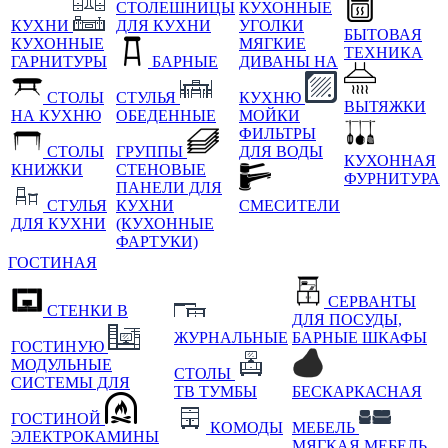
СТОЛЕШНИЦЫ
КУХОННЫЕ
КУХНИ
ДЛЯ КУХНИ
УГОЛКИ
БЫТОВАЯ
КУХОННЫЕ
МЯГКИЕ
ТЕХНИКА
ГАРНИТУРЫ
БАРНЫЕ
ДИВАНЫ НА
СТОЛЫ
СТУЛЬЯ
КУХНЮ
ВЫТЯЖКИ
НА КУХНЮ
ОБЕДЕННЫЕ
МОЙКИ
ФИЛЬТРЫ
СТОЛЫ
ГРУППЫ
ДЛЯ ВОДЫ
КУХОННАЯ
КНИЖКИ
СТЕНОВЫЕ
ФУРНИТУРА
ПАНЕЛИ ДЛЯ
СТУЛЬЯ
КУХНИ
СМЕСИТЕЛИ
ДЛЯ КУХНИ
(КУХОННЫЕ
ФАРТУКИ)
ГОСТИНАЯ
СЕРВАНТЫ
СТЕНКИ В
ДЛЯ ПОСУДЫ,
ЖУРНАЛЬНЫЕ
БАРНЫЕ ШКАФЫ
ГОСТИНУЮ
МОДУЛЬНЫЕ
СТОЛЫ
СИСТЕМЫ ДЛЯ
ТВ ТУМБЫ
БЕСКАРКАСНАЯ
ГОСТИНОЙ
КОМОДЫ
МЕБЕЛЬ
ЭЛЕКТРОКАМИНЫ
МЯГКАЯ МЕБЕЛЬ