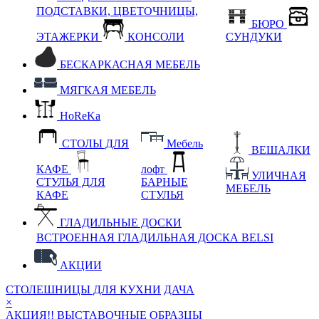
ПОДСТАВКИ, ЦВЕТОЧНИЦЫ,
БЮРО
ЭТАЖЕРКИ
КОНСОЛИ
СУНДУКИ
БЕСКАРКАСНАЯ МЕБЕЛЬ
МЯГКАЯ МЕБЕЛЬ
HoReKa
СТОЛЫ ДЛЯ
Мебель
ВЕШАЛКИ
КАФЕ
лофт
УЛИЧНАЯ
СТУЛЬЯ ДЛЯ
БАРНЫЕ
МЕБЕЛЬ
КАФЕ
СТУЛЬЯ
ГЛАДИЛЬНЫЕ ДОСКИ
ВСТРОЕННАЯ ГЛАДИЛЬНАЯ ДОСКА BELSI
АКЦИИ
СТОЛЕШНИЦЫ ДЛЯ КУХНИ
ДАЧА
×
АКЦИЯ!! ВЫСТАВОЧНЫЕ ОБРАЗЦЫ