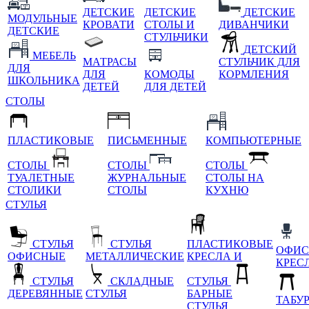
ДЕТСКИЕ
ДЕТСКИЕ
ДЕТСКИЕ
МОДУЛЬНЫЕ
КРОВАТИ
СТОЛЫ И
ДИВАНЧИКИ
ДЕТСКИЕ
СТУЛЬЧИКИ
ДЕТСКИЙ
МЕБЕЛЬ
МАТРАСЫ
СТУЛЬЧИК ДЛЯ
ДЛЯ
ДЛЯ
КОМОДЫ
КОРМЛЕНИЯ
ШКОЛЬНИКА
ДЕТЕЙ
ДЛЯ ДЕТЕЙ
СТОЛЫ
ПЛАСТИКОВЫЕ
ПИСЬМЕННЫЕ
КОМПЬЮТЕРНЫЕ
СТОЛЫ
СТОЛЫ
СТОЛЫ
ТУАЛЕТНЫЕ
ЖУРНАЛЬНЫЕ
СТОЛЫ НА
СТОЛИКИ
СТОЛЫ
КУХНЮ
СТУЛЬЯ
СТУЛЬЯ
СТУЛЬЯ
ПЛАСТИКОВЫЕ
ОФИС
ОФИСНЫЕ
МЕТАЛЛИЧЕСКИЕ
КРЕСЛА И
КРЕС
СТУЛЬЯ
СКЛАДНЫЕ
СТУЛЬЯ
ДЕРЕВЯННЫЕ
СТУЛЬЯ
БАРНЫЕ
ТАБУ
СТУЛЬЯ