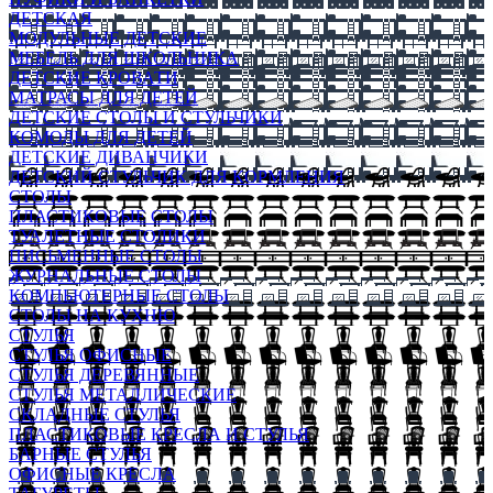
ДЕТСКАЯ
МОДУЛЬНЫЕ ДЕТСКИЕ
МЕБЕЛЬ ДЛЯ ШКОЛЬНИКА
ДЕТСКИЕ КРОВАТИ
МАТРАСЫ ДЛЯ ДЕТЕЙ
ДЕТСКИЕ СТОЛЫ И СТУЛЬЧИКИ
КОМОДЫ ДЛЯ ДЕТЕЙ
ДЕТСКИЕ ДИВАНЧИКИ
ДЕТСКИЙ СТУЛЬЧИК ДЛЯ КОРМЛЕНИЯ
СТОЛЫ
ПЛАСТИКОВЫЕ СТОЛЫ
ТУАЛЕТНЫЕ СТОЛИКИ
ПИСЬМЕННЫЕ СТОЛЫ
ЖУРНАЛЬНЫЕ СТОЛЫ
КОМПЬЮТЕРНЫЕ СТОЛЫ
СТОЛЫ НА КУХНЮ
СТУЛЬЯ
СТУЛЬЯ ОФИСНЫЕ
СТУЛЬЯ ДЕРЕВЯННЫЕ
СТУЛЬЯ МЕТАЛЛИЧЕСКИЕ
СКЛАДНЫЕ СТУЛЬЯ
ПЛАСТИКОВЫЕ КРЕСЛА И СТУЛЬЯ
БАРНЫЕ СТУЛЬЯ
ОФИСНЫЕ КРЕСЛА