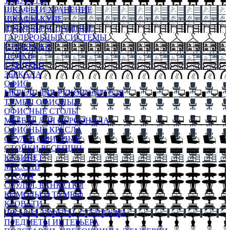
ТАБУРЕТЫ
ШКАФЫ И ХРАНЕНИЕ
ШКАФЫ-КУПЕ
ШКАФЫ-РАСПАШНЫЕ
ГАРДЕРОБНЫЕ СИСТЕМЫ
СТЕЛЛАЖИ
ПОЛКИ
СУНДУКИ
ЗЕРКАЛА
ОФИС
МЕБЕЛЬ ДЛЯ РУКОВОДИТЕЛЯ
ТУМБЫ ОФИСНЫЕ
ОФИСНЫЕ СТОЛЫ
МЕБЕЛЬ ДЛЯ ПЕРСОНАЛА
ОФИСНЫЕ КРЕСЛА
СТУЛЬЯ ОФИСНЫЕ
СТОЙКИ РЕСЕПШН
КАБИНЕТ
МАССИВ
СТОЛЫ
СТУЛЬЯ, БАНКЕТКИ
КОМОДЫ И ТУМБЫ
КРОВАТИ
ШКАФЫ, БУФЕТЫ, СТЕЛЛАЖИ
ПРЕДМЕТЫ ИНТЕРЬЕРА