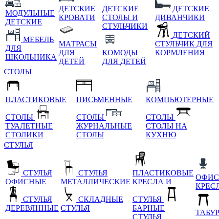
ДЕТСКИЕ
ДЕТСКИЕ
ДЕТСКИЕ
МОДУЛЬНЫЕ
КРОВАТИ
СТОЛЫ И
ДИВАНЧИКИ
ДЕТСКИЕ
СТУЛЬЧИКИ
ДЕТСКИЙ
МЕБЕЛЬ
МАТРАСЫ
СТУЛЬЧИК ДЛЯ
ДЛЯ
ДЛЯ
КОМОДЫ
КОРМЛЕНИЯ
ШКОЛЬНИКА
ДЕТЕЙ
ДЛЯ ДЕТЕЙ
СТОЛЫ
ПЛАСТИКОВЫЕ
ПИСЬМЕННЫЕ
КОМПЬЮТЕРНЫЕ
СТОЛЫ
СТОЛЫ
СТОЛЫ
ТУАЛЕТНЫЕ
ЖУРНАЛЬНЫЕ
СТОЛЫ НА
СТОЛИКИ
СТОЛЫ
КУХНЮ
СТУЛЬЯ
СТУЛЬЯ
СТУЛЬЯ
ПЛАСТИКОВЫЕ
ОФИС
ОФИСНЫЕ
МЕТАЛЛИЧЕСКИЕ
КРЕСЛА И
КРЕС
СТУЛЬЯ
СКЛАДНЫЕ
СТУЛЬЯ
ДЕРЕВЯННЫЕ
СТУЛЬЯ
БАРНЫЕ
ТАБУ
СТУЛЬЯ