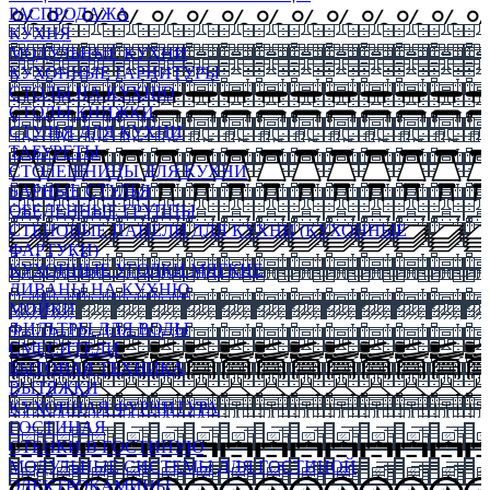
РАСПРОДАЖА
КУХНЯ
МОДУЛЬНЫЕ КУХНИ
КУХОННЫЕ ГАРНИТУРЫ
СТОЛЫ НА КУХНЮ
СТОЛЫ КНИЖКИ
СТУЛЬЯ ДЛЯ КУХНИ
ТАБУРЕТЫ
СТОЛЕШНИЦЫ ДЛЯ КУХНИ
БАРНЫЕ СТУЛЬЯ
ОБЕДЕННЫЕ ГРУППЫ
СТЕНОВЫЕ ПАНЕЛИ ДЛЯ КУХНИ (КУХОННЫЕ
ФАРТУКИ)
КУХОННЫЕ УГОЛКИ МЯГКИЕ
ДИВАНЫ НА КУХНЮ
МОЙКИ
ФИЛЬТРЫ ДЛЯ ВОДЫ
СМЕСИТЕЛИ
БЫТОВАЯ ТЕХНИКА
ВЫТЯЖКИ
КУХОННАЯ ФУРНИТУРА
ГОСТИНАЯ
СТЕНКИ В ГОСТИНУЮ
МОДУЛЬНЫЕ СИСТЕМЫ ДЛЯ ГОСТИНОЙ
ЭЛЕКТРОКАМИНЫ