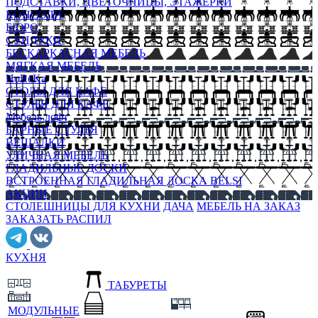
ПОДСТАВКИ, ЦВЕТОЧНИЦЫ, ЭТАЖЕРКИ
КОНСОЛИ
БЮРО
СУНДУКИ
БЕСКАРКАСНАЯ МЕБЕЛЬ
МЯГКАЯ МЕБЕЛЬ
HoReKa
СТОЛЫ ДЛЯ КАФЕ
СТУЛЬЯ ДЛЯ КАФЕ
Мебель лофт
БАРНЫЕ СТУЛЬЯ
ВЕШАЛКИ
УЛИЧНАЯ МЕБЕЛЬ
ГЛАДИЛЬНЫЕ ДОСКИ
ВСТРОЕННАЯ ГЛАДИЛЬНАЯ ДОСКА BELSI
АКЦИИ
СТОЛЕШНИЦЫ ДЛЯ КУХНИ
ДАЧА
МЕБЕЛЬ НА ЗАКАЗ
ЗАКАЗАТЬ РАСПИЛ
КУХНЯ
ТАБУРЕТЫ
МОДУЛЬНЫЕ