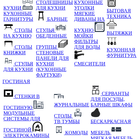
СТОЛЕШНИЦЫ
КУХОННЫЕ
КУХНИ
ДЛЯ КУХНИ
УГОЛКИ
БЫТОВАЯ
КУХОННЫЕ
МЯГКИЕ
ТЕХНИКА
ГАРНИТУРЫ
БАРНЫЕ
ДИВАНЫ НА
СТОЛЫ
СТУЛЬЯ
КУХНЮ
ВЫТЯЖКИ
НА КУХНЮ
ОБЕДЕННЫЕ
МОЙКИ
ФИЛЬТРЫ
СТОЛЫ
ГРУППЫ
ДЛЯ ВОДЫ
КУХОННАЯ
КНИЖКИ
СТЕНОВЫЕ
ФУРНИТУРА
ПАНЕЛИ ДЛЯ
СТУЛЬЯ
КУХНИ
СМЕСИТЕЛИ
ДЛЯ КУХНИ
(КУХОННЫЕ
ФАРТУКИ)
ГОСТИНАЯ
СЕРВАНТЫ
СТЕНКИ В
ДЛЯ ПОСУДЫ,
ЖУРНАЛЬНЫЕ
БАРНЫЕ ШКАФЫ
ГОСТИНУЮ
МОДУЛЬНЫЕ
СТОЛЫ
СИСТЕМЫ ДЛЯ
ТВ ТУМБЫ
БЕСКАРКАСНАЯ
ГОСТИНОЙ
КОМОДЫ
МЕБЕЛЬ
ЭЛЕКТРОКАМИНЫ
МЯГКАЯ МЕБЕЛЬ