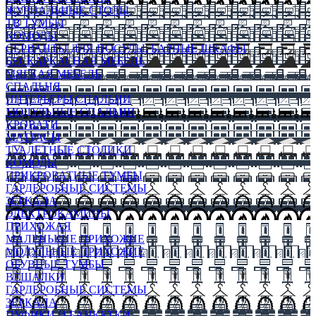
ЖУРНАЛЬНЫЕ СТОЛЫ
ТВ ТУМБЫ
КОМОДЫ
СЕРВАНТЫ ДЛЯ ПОСУДЫ, БАРНЫЕ ШКАФЫ
БЕСКАРКАСНАЯ МЕБЕЛЬ
МЯГКАЯ МЕБЕЛЬ
СПАЛЬНЯ
ИНТЕРЬЕРЫ СПАЛЬНИ
МОДУЛЬНЫЕ СПАЛЬНИ
КРОВАТИ
МАТРАСЫ
ТУАЛЕТНЫЕ СТОЛИКИ
КОМОДЫ
ПРИКРОВАТНЫЕ ТУМБЫ
ГАРДЕРОБНЫЕ СИСТЕМЫ
ЗЕРКАЛА
ЭЛЕКТРОКАМИНЫ
ПРИХОЖАЯ
МАЛЕНЬКИЕ ПРИХОЖИЕ
МОДУЛЬНЫЕ ПРИХОЖИЕ
ОБУВНЫЕ ТУМБЫ
ВЕШАЛКИ
ГАРДЕРОБНЫЕ СИСТЕМЫ
ЗЕРКАЛА
ПУФИКИ И БАНКЕТКИ