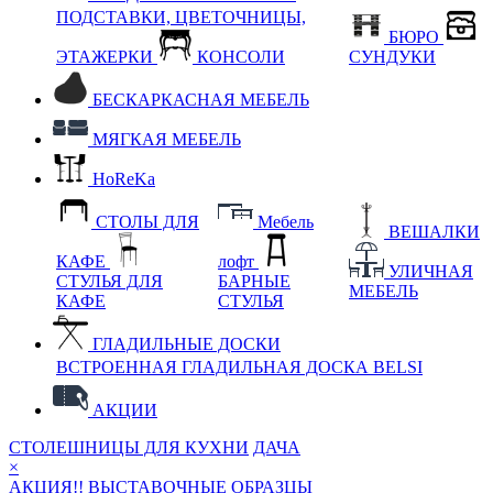
ПОДСТАВКИ, ЦВЕТОЧНИЦЫ,
БЮРО
ЭТАЖЕРКИ
КОНСОЛИ
СУНДУКИ
БЕСКАРКАСНАЯ МЕБЕЛЬ
МЯГКАЯ МЕБЕЛЬ
HoReKa
СТОЛЫ ДЛЯ
Мебель
ВЕШАЛКИ
КАФЕ
лофт
УЛИЧНАЯ
СТУЛЬЯ ДЛЯ
БАРНЫЕ
МЕБЕЛЬ
КАФЕ
СТУЛЬЯ
ГЛАДИЛЬНЫЕ ДОСКИ
ВСТРОЕННАЯ ГЛАДИЛЬНАЯ ДОСКА BELSI
АКЦИИ
СТОЛЕШНИЦЫ ДЛЯ КУХНИ
ДАЧА
×
АКЦИЯ!! ВЫСТАВОЧНЫЕ ОБРАЗЦЫ