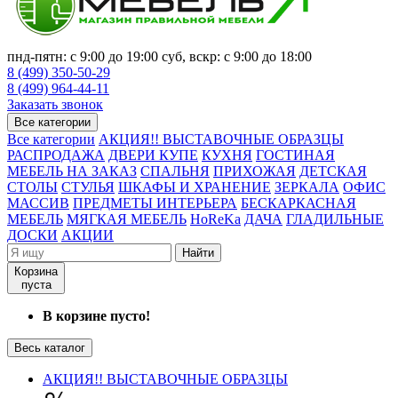
пнд-пятн: с 9:00 до 19:00 суб, вскр: с 9:00 до 18:00
8 (499) 350-50-29
8 (499) 964-44-11
Заказать звонок
Все категории
Все категории
АКЦИЯ!! ВЫСТАВОЧНЫЕ ОБРАЗЦЫ
РАСПРОДАЖА
ДВЕРИ КУПЕ
КУХНЯ
ГОСТИНАЯ
МЕБЕЛЬ НА ЗАКАЗ
СПАЛЬНЯ
ПРИХОЖАЯ
ДЕТСКАЯ
СТОЛЫ
СТУЛЬЯ
ШКАФЫ И ХРАНЕНИЕ
ЗЕРКАЛА
ОФИС
МАССИВ
ПРЕДМЕТЫ ИНТЕРЬЕРА
БЕСКАРКАСНАЯ
МЕБЕЛЬ
МЯГКАЯ МЕБЕЛЬ
HoReKa
ДАЧА
ГЛАДИЛЬНЫЕ
ДОСКИ
АКЦИИ
Найти
Корзина
пуста
В корзине пусто!
Весь каталог
АКЦИЯ!! ВЫСТАВОЧНЫЕ ОБРАЗЦЫ