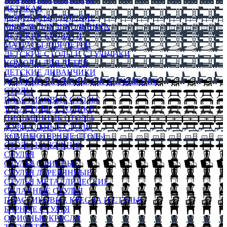
ДЕТСКАЯ
МОДУЛЬНЫЕ ДЕТСКИЕ
МЕБЕЛЬ ДЛЯ ШКОЛЬНИКА
ДЕТСКИЕ КРОВАТИ
МАТРАСЫ ДЛЯ ДЕТЕЙ
ДЕТСКИЕ СТОЛЫ И СТУЛЬЧИКИ
КОМОДЫ ДЛЯ ДЕТЕЙ
ДЕТСКИЕ ДИВАНЧИКИ
ДЕТСКИЙ СТУЛЬЧИК ДЛЯ КОРМЛЕНИЯ
СТОЛЫ
ПЛАСТИКОВЫЕ СТОЛЫ
ТУАЛЕТНЫЕ СТОЛИКИ
ПИСЬМЕННЫЕ СТОЛЫ
ЖУРНАЛЬНЫЕ СТОЛЫ
КОМПЬЮТЕРНЫЕ СТОЛЫ
СТОЛЫ НА КУХНЮ
СТУЛЬЯ
СТУЛЬЯ ОФИСНЫЕ
СТУЛЬЯ ДЕРЕВЯННЫЕ
СТУЛЬЯ МЕТАЛЛИЧЕСКИЕ
СКЛАДНЫЕ СТУЛЬЯ
ПЛАСТИКОВЫЕ КРЕСЛА И СТУЛЬЯ
БАРНЫЕ СТУЛЬЯ
ОФИСНЫЕ КРЕСЛА