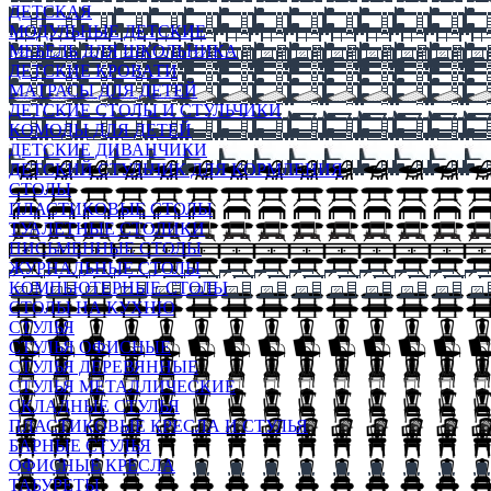
ДЕТСКАЯ
МОДУЛЬНЫЕ ДЕТСКИЕ
МЕБЕЛЬ ДЛЯ ШКОЛЬНИКА
ДЕТСКИЕ КРОВАТИ
МАТРАСЫ ДЛЯ ДЕТЕЙ
ДЕТСКИЕ СТОЛЫ И СТУЛЬЧИКИ
КОМОДЫ ДЛЯ ДЕТЕЙ
ДЕТСКИЕ ДИВАНЧИКИ
ДЕТСКИЙ СТУЛЬЧИК ДЛЯ КОРМЛЕНИЯ
СТОЛЫ
ПЛАСТИКОВЫЕ СТОЛЫ
ТУАЛЕТНЫЕ СТОЛИКИ
ПИСЬМЕННЫЕ СТОЛЫ
ЖУРНАЛЬНЫЕ СТОЛЫ
КОМПЬЮТЕРНЫЕ СТОЛЫ
СТОЛЫ НА КУХНЮ
СТУЛЬЯ
СТУЛЬЯ ОФИСНЫЕ
СТУЛЬЯ ДЕРЕВЯННЫЕ
СТУЛЬЯ МЕТАЛЛИЧЕСКИЕ
СКЛАДНЫЕ СТУЛЬЯ
ПЛАСТИКОВЫЕ КРЕСЛА И СТУЛЬЯ
БАРНЫЕ СТУЛЬЯ
ОФИСНЫЕ КРЕСЛА
ТАБУРЕТЫ