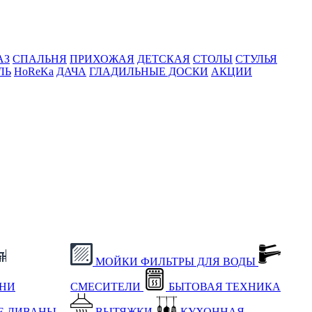
АЗ
СПАЛЬНЯ
ПРИХОЖАЯ
ДЕТСКАЯ
СТОЛЫ
СТУЛЬЯ
ЛЬ
HoReKa
ДАЧА
ГЛАДИЛЬНЫЕ ДОСКИ
АКЦИИ
МОЙКИ
ФИЛЬТРЫ ДЛЯ ВОДЫ
ХНИ
СМЕСИТЕЛИ
БЫТОВАЯ ТЕХНИКА
Е
ДИВАНЫ
ВЫТЯЖКИ
КУХОННАЯ