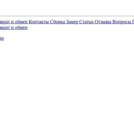
зврат и обмен
Контакты
Сборка
Замер
Статьи
Отзывы
Вопросы
зврат и обмен
ли