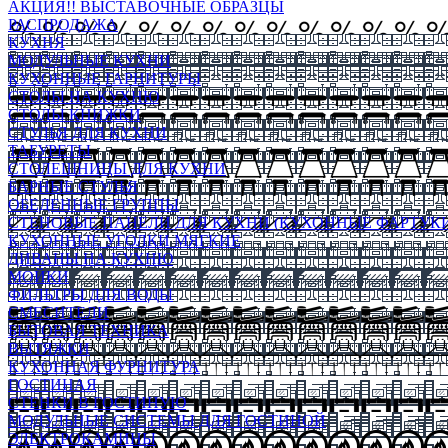
АКЦИЯ!! ВЫСТАВОЧНЫЕ ОБРАЗЦЫ
РАСПРОДАЖА
КУХНЯ
МОДУЛЬНЫЕ КУХНИ
КУХОННЫЕ ГАРНИТУРЫ
СТОЛЫ НА КУХНЮ
СТОЛЫ КНИЖКИ
СТУЛЬЯ ДЛЯ КУХНИ
ТАБУРЕТЫ
СТОЛЕШНИЦЫ ДЛЯ КУХНИ
БАРНЫЕ СТУЛЬЯ
ОБЕДЕННЫЕ ГРУППЫ
СТЕНОВЫЕ ПАНЕЛИ ДЛЯ КУХНИ (КУХОННЫЕ ФАРТУКИ
КУХОННЫЕ УГОЛКИ МЯГКИЕ
ДИВАНЫ НА КУХНЮ
МОЙКИ
ФИЛЬТРЫ ДЛЯ ВОДЫ
СМЕСИТЕЛИ
БЫТОВАЯ ТЕХНИКА
ВЫТЯЖКИ
КУХОННАЯ ФУРНИТУРА
ГОСТИНАЯ
СТЕНКИ В ГОСТИНУЮ
МОДУЛЬНЫЕ СИСТЕМЫ ДЛЯ ГОСТИНОЙ
ЭЛЕКТРОКАМИНЫ