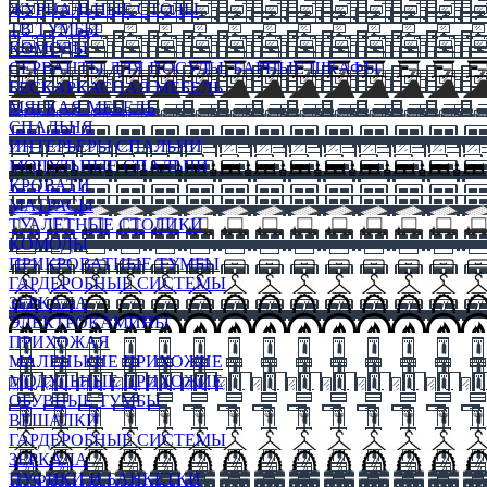
ЖУРНАЛЬНЫЕ СТОЛЫ
ТВ ТУМБЫ
КОМОДЫ
СЕРВАНТЫ ДЛЯ ПОСУДЫ, БАРНЫЕ ШКАФЫ
БЕСКАРКАСНАЯ МЕБЕЛЬ
МЯГКАЯ МЕБЕЛЬ
СПАЛЬНЯ
ИНТЕРЬЕРЫ СПАЛЬНИ
МОДУЛЬНЫЕ СПАЛЬНИ
КРОВАТИ
МАТРАСЫ
ТУАЛЕТНЫЕ СТОЛИКИ
КОМОДЫ
ПРИКРОВАТНЫЕ ТУМБЫ
ГАРДЕРОБНЫЕ СИСТЕМЫ
ЗЕРКАЛА
ЭЛЕКТРОКАМИНЫ
ПРИХОЖАЯ
МАЛЕНЬКИЕ ПРИХОЖИЕ
МОДУЛЬНЫЕ ПРИХОЖИЕ
ОБУВНЫЕ ТУМБЫ
ВЕШАЛКИ
ГАРДЕРОБНЫЕ СИСТЕМЫ
ЗЕРКАЛА
ПУФИКИ И БАНКЕТКИ