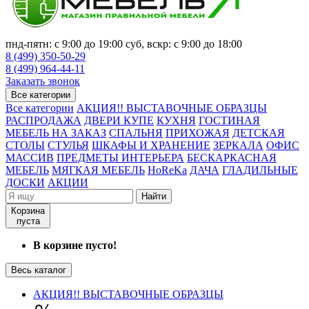
пнд-пятн: с 9:00 до 19:00 суб, вскр: с 9:00 до 18:00
8 (499) 350-50-29
8 (499) 964-44-11
Заказать звонок
Все категории
Все категории
АКЦИЯ!! ВЫСТАВОЧНЫЕ ОБРАЗЦЫ
РАСПРОДАЖА
ДВЕРИ КУПЕ
КУХНЯ
ГОСТИНАЯ
МЕБЕЛЬ НА ЗАКАЗ
СПАЛЬНЯ
ПРИХОЖАЯ
ДЕТСКАЯ
СТОЛЫ
СТУЛЬЯ
ШКАФЫ И ХРАНЕНИЕ
ЗЕРКАЛА
ОФИС
МАССИВ
ПРЕДМЕТЫ ИНТЕРЬЕРА
БЕСКАРКАСНАЯ
МЕБЕЛЬ
МЯГКАЯ МЕБЕЛЬ
HoReKa
ДАЧА
ГЛАДИЛЬНЫЕ
ДОСКИ
АКЦИИ
Найти
Корзина
пуста
В корзине пусто!
Весь каталог
АКЦИЯ!! ВЫСТАВОЧНЫЕ ОБРАЗЦЫ