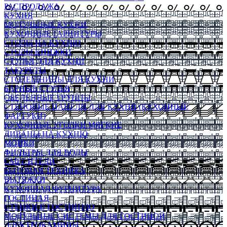
РАСПРОДАЖА
КУХНЯ
МОДУЛЬНЫЕ КУХНИ
КУХОННЫЕ ГАРНИТУРЫ
СТОЛЫ НА КУХНЮ
СТОЛЫ КНИЖКИ
СТУЛЬЯ ДЛЯ КУХНИ
ТАБУРЕТЫ
СТОЛЕШНИЦЫ ДЛЯ КУХНИ
БАРНЫЕ СТУЛЬЯ
ОБЕДЕННЫЕ ГРУППЫ
СТЕНОВЫЕ ПАНЕЛИ ДЛЯ КУХНИ (КУХОННЫЕ
ФАРТУКИ)
КУХОННЫЕ УГОЛКИ МЯГКИЕ
ДИВАНЫ НА КУХНЮ
МОЙКИ
ФИЛЬТРЫ ДЛЯ ВОДЫ
СМЕСИТЕЛИ
БЫТОВАЯ ТЕХНИКА
ВЫТЯЖКИ
КУХОННАЯ ФУРНИТУРА
ГОСТИНАЯ
СТЕНКИ В ГОСТИНУЮ
МОДУЛЬНЫЕ СИСТЕМЫ ДЛЯ ГОСТИНОЙ
ЭЛЕКТРОКАМИНЫ