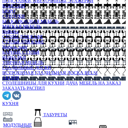
ПОДСТАВКИ, ЦВЕТОЧНИЦЫ, ЭТАЖЕРКИ
КОНСОЛИ
БЮРО
СУНДУКИ
БЕСКАРКАСНАЯ МЕБЕЛЬ
МЯГКАЯ МЕБЕЛЬ
HoReKa
СТОЛЫ ДЛЯ КАФЕ
СТУЛЬЯ ДЛЯ КАФЕ
Мебель лофт
БАРНЫЕ СТУЛЬЯ
ВЕШАЛКИ
УЛИЧНАЯ МЕБЕЛЬ
ГЛАДИЛЬНЫЕ ДОСКИ
ВСТРОЕННАЯ ГЛАДИЛЬНАЯ ДОСКА BELSI
АКЦИИ
СТОЛЕШНИЦЫ ДЛЯ КУХНИ
ДАЧА
МЕБЕЛЬ НА ЗАКАЗ
ЗАКАЗАТЬ РАСПИЛ
КУХНЯ
ТАБУРЕТЫ
МОДУЛЬНЫЕ