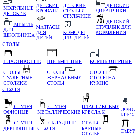
ДЕТСКИЕ
ДЕТСКИЕ
ДЕТСКИЕ
МОДУЛЬНЫЕ
КРОВАТИ
СТОЛЫ И
ДИВАНЧИКИ
ДЕТСКИЕ
СТУЛЬЧИКИ
ДЕТСКИЙ
МЕБЕЛЬ
МАТРАСЫ
СТУЛЬЧИК ДЛЯ
ДЛЯ
ДЛЯ
КОМОДЫ
КОРМЛЕНИЯ
ШКОЛЬНИКА
ДЕТЕЙ
ДЛЯ ДЕТЕЙ
СТОЛЫ
ПЛАСТИКОВЫЕ
ПИСЬМЕННЫЕ
КОМПЬЮТЕРНЫЕ
СТОЛЫ
СТОЛЫ
СТОЛЫ
ТУАЛЕТНЫЕ
ЖУРНАЛЬНЫЕ
СТОЛЫ НА
СТОЛИКИ
СТОЛЫ
КУХНЮ
СТУЛЬЯ
СТУЛЬЯ
СТУЛЬЯ
ПЛАСТИКОВЫЕ
ОФИС
ОФИСНЫЕ
МЕТАЛЛИЧЕСКИЕ
КРЕСЛА И
КРЕС
СТУЛЬЯ
СКЛАДНЫЕ
СТУЛЬЯ
ДЕРЕВЯННЫЕ
СТУЛЬЯ
БАРНЫЕ
ТАБУ
СТУЛЬЯ