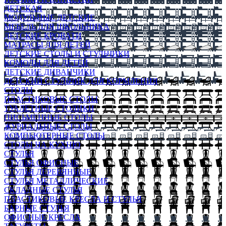
ДЕТСКАЯ
МОДУЛЬНЫЕ ДЕТСКИЕ
МЕБЕЛЬ ДЛЯ ШКОЛЬНИКА
ДЕТСКИЕ КРОВАТИ
МАТРАСЫ ДЛЯ ДЕТЕЙ
ДЕТСКИЕ СТОЛЫ И СТУЛЬЧИКИ
КОМОДЫ ДЛЯ ДЕТЕЙ
ДЕТСКИЕ ДИВАНЧИКИ
ДЕТСКИЙ СТУЛЬЧИК ДЛЯ КОРМЛЕНИЯ
СТОЛЫ
ПЛАСТИКОВЫЕ СТОЛЫ
ТУАЛЕТНЫЕ СТОЛИКИ
ПИСЬМЕННЫЕ СТОЛЫ
ЖУРНАЛЬНЫЕ СТОЛЫ
КОМПЬЮТЕРНЫЕ СТОЛЫ
СТОЛЫ НА КУХНЮ
СТУЛЬЯ
СТУЛЬЯ ОФИСНЫЕ
СТУЛЬЯ ДЕРЕВЯННЫЕ
СТУЛЬЯ МЕТАЛЛИЧЕСКИЕ
СКЛАДНЫЕ СТУЛЬЯ
ПЛАСТИКОВЫЕ КРЕСЛА И СТУЛЬЯ
БАРНЫЕ СТУЛЬЯ
ОФИСНЫЕ КРЕСЛА