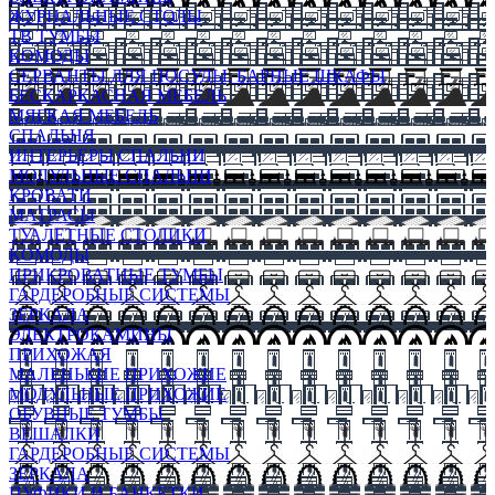
ЖУРНАЛЬНЫЕ СТОЛЫ
ТВ ТУМБЫ
КОМОДЫ
СЕРВАНТЫ ДЛЯ ПОСУДЫ, БАРНЫЕ ШКАФЫ
БЕСКАРКАСНАЯ МЕБЕЛЬ
МЯГКАЯ МЕБЕЛЬ
СПАЛЬНЯ
ИНТЕРЬЕРЫ СПАЛЬНИ
МОДУЛЬНЫЕ СПАЛЬНИ
КРОВАТИ
МАТРАСЫ
ТУАЛЕТНЫЕ СТОЛИКИ
КОМОДЫ
ПРИКРОВАТНЫЕ ТУМБЫ
ГАРДЕРОБНЫЕ СИСТЕМЫ
ЗЕРКАЛА
ЭЛЕКТРОКАМИНЫ
ПРИХОЖАЯ
МАЛЕНЬКИЕ ПРИХОЖИЕ
МОДУЛЬНЫЕ ПРИХОЖИЕ
ОБУВНЫЕ ТУМБЫ
ВЕШАЛКИ
ГАРДЕРОБНЫЕ СИСТЕМЫ
ЗЕРКАЛА
ПУФИКИ И БАНКЕТКИ