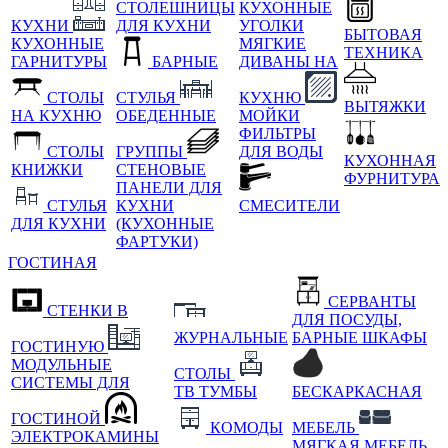
СТОЛЕШНИЦЫ
КУХОННЫЕ
КУХНИ
ДЛЯ КУХНИ
УГОЛКИ
БЫТОВАЯ
КУХОННЫЕ
МЯГКИЕ
ТЕХНИКА
ГАРНИТУРЫ
БАРНЫЕ
ДИВАНЫ НА
СТОЛЫ
СТУЛЬЯ
КУХНЮ
ВЫТЯЖКИ
НА КУХНЮ
ОБЕДЕННЫЕ
МОЙКИ
ФИЛЬТРЫ
СТОЛЫ
ГРУППЫ
ДЛЯ ВОДЫ
КУХОННАЯ
КНИЖКИ
СТЕНОВЫЕ
ФУРНИТУРА
ПАНЕЛИ ДЛЯ
СТУЛЬЯ
КУХНИ
СМЕСИТЕЛИ
ДЛЯ КУХНИ
(КУХОННЫЕ
ФАРТУКИ)
ГОСТИНАЯ
СЕРВАНТЫ
СТЕНКИ В
ДЛЯ ПОСУДЫ,
ЖУРНАЛЬНЫЕ
БАРНЫЕ ШКАФЫ
ГОСТИНУЮ
МОДУЛЬНЫЕ
СТОЛЫ
СИСТЕМЫ ДЛЯ
ТВ ТУМБЫ
БЕСКАРКАСНАЯ
ГОСТИНОЙ
КОМОДЫ
МЕБЕЛЬ
ЭЛЕКТРОКАМИНЫ
МЯГКАЯ МЕБЕЛЬ