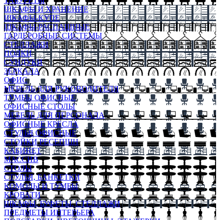
ТАБУРЕТЫ
ШКАФЫ И ХРАНЕНИЕ
ШКАФЫ-КУПЕ
ШКАФЫ-РАСПАШНЫЕ
ГАРДЕРОБНЫЕ СИСТЕМЫ
СТЕЛЛАЖИ
ПОЛКИ
СУНДУКИ
ЗЕРКАЛА
ОФИС
МЕБЕЛЬ ДЛЯ РУКОВОДИТЕЛЯ
ТУМБЫ ОФИСНЫЕ
ОФИСНЫЕ СТОЛЫ
МЕБЕЛЬ ДЛЯ ПЕРСОНАЛА
ОФИСНЫЕ КРЕСЛА
СТУЛЬЯ ОФИСНЫЕ
СТОЙКИ РЕСЕПШН
КАБИНЕТ
МАССИВ
СТОЛЫ
СТУЛЬЯ, БАНКЕТКИ
КОМОДЫ И ТУМБЫ
КРОВАТИ
ШКАФЫ, БУФЕТЫ, СТЕЛЛАЖИ
ПРЕДМЕТЫ ИНТЕРЬЕРА