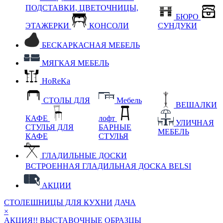
ПОДСТАВКИ, ЦВЕТОЧНИЦЫ,
БЮРО
ЭТАЖЕРКИ
КОНСОЛИ
СУНДУКИ
БЕСКАРКАСНАЯ МЕБЕЛЬ
МЯГКАЯ МЕБЕЛЬ
HoReKa
СТОЛЫ ДЛЯ
Мебель
ВЕШАЛКИ
КАФЕ
лофт
УЛИЧНАЯ
СТУЛЬЯ ДЛЯ
БАРНЫЕ
МЕБЕЛЬ
КАФЕ
СТУЛЬЯ
ГЛАДИЛЬНЫЕ ДОСКИ
ВСТРОЕННАЯ ГЛАДИЛЬНАЯ ДОСКА BELSI
АКЦИИ
СТОЛЕШНИЦЫ ДЛЯ КУХНИ
ДАЧА
×
АКЦИЯ!! ВЫСТАВОЧНЫЕ ОБРАЗЦЫ