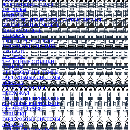
ЖУРНАЛЬНЫЕ СТОЛЫ
ТВ ТУМБЫ
КОМОДЫ
СЕРВАНТЫ ДЛЯ ПОСУДЫ, БАРНЫЕ ШКАФЫ
БЕСКАРКАСНАЯ МЕБЕЛЬ
МЯГКАЯ МЕБЕЛЬ
СПАЛЬНЯ
ИНТЕРЬЕРЫ СПАЛЬНИ
МОДУЛЬНЫЕ СПАЛЬНИ
КРОВАТИ
МАТРАСЫ
ТУАЛЕТНЫЕ СТОЛИКИ
КОМОДЫ
ПРИКРОВАТНЫЕ ТУМБЫ
ГАРДЕРОБНЫЕ СИСТЕМЫ
ЗЕРКАЛА
ЭЛЕКТРОКАМИНЫ
ПРИХОЖАЯ
МАЛЕНЬКИЕ ПРИХОЖИЕ
МОДУЛЬНЫЕ ПРИХОЖИЕ
ОБУВНЫЕ ТУМБЫ
ВЕШАЛКИ
ГАРДЕРОБНЫЕ СИСТЕМЫ
ЗЕРКАЛА
ПУФИКИ И БАНКЕТКИ