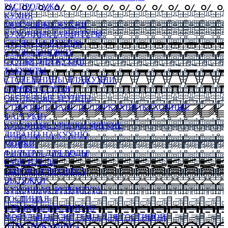
РАСПРОДАЖА
КУХНЯ
МОДУЛЬНЫЕ КУХНИ
КУХОННЫЕ ГАРНИТУРЫ
СТОЛЫ НА КУХНЮ
СТОЛЫ КНИЖКИ
СТУЛЬЯ ДЛЯ КУХНИ
ТАБУРЕТЫ
СТОЛЕШНИЦЫ ДЛЯ КУХНИ
БАРНЫЕ СТУЛЬЯ
ОБЕДЕННЫЕ ГРУППЫ
СТЕНОВЫЕ ПАНЕЛИ ДЛЯ КУХНИ (КУХОННЫЕ
ФАРТУКИ)
КУХОННЫЕ УГОЛКИ МЯГКИЕ
ДИВАНЫ НА КУХНЮ
МОЙКИ
ФИЛЬТРЫ ДЛЯ ВОДЫ
СМЕСИТЕЛИ
БЫТОВАЯ ТЕХНИКА
ВЫТЯЖКИ
КУХОННАЯ ФУРНИТУРА
ГОСТИНАЯ
СТЕНКИ В ГОСТИНУЮ
МОДУЛЬНЫЕ СИСТЕМЫ ДЛЯ ГОСТИНОЙ
ЭЛЕКТРОКАМИНЫ