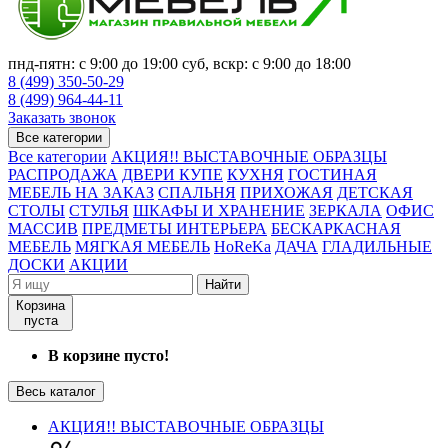
пнд-пятн: с 9:00 до 19:00 суб, вскр: с 9:00 до 18:00
8 (499) 350-50-29
8 (499) 964-44-11
Заказать звонок
Все категории
Все категории
АКЦИЯ!! ВЫСТАВОЧНЫЕ ОБРАЗЦЫ
РАСПРОДАЖА
ДВЕРИ КУПЕ
КУХНЯ
ГОСТИНАЯ
МЕБЕЛЬ НА ЗАКАЗ
СПАЛЬНЯ
ПРИХОЖАЯ
ДЕТСКАЯ
СТОЛЫ
СТУЛЬЯ
ШКАФЫ И ХРАНЕНИЕ
ЗЕРКАЛА
ОФИС
МАССИВ
ПРЕДМЕТЫ ИНТЕРЬЕРА
БЕСКАРКАСНАЯ
МЕБЕЛЬ
МЯГКАЯ МЕБЕЛЬ
HoReKa
ДАЧА
ГЛАДИЛЬНЫЕ
ДОСКИ
АКЦИИ
Найти
Корзина
пуста
В корзине пусто!
Весь каталог
АКЦИЯ!! ВЫСТАВОЧНЫЕ ОБРАЗЦЫ