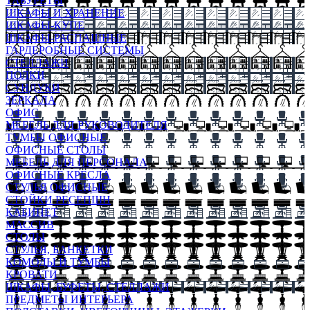
ТАБУРЕТЫ
ШКАФЫ И ХРАНЕНИЕ
ШКАФЫ-КУПЕ
ШКАФЫ-РАСПАШНЫЕ
ГАРДЕРОБНЫЕ СИСТЕМЫ
СТЕЛЛАЖИ
ПОЛКИ
СУНДУКИ
ЗЕРКАЛА
ОФИС
МЕБЕЛЬ ДЛЯ РУКОВОДИТЕЛЯ
ТУМБЫ ОФИСНЫЕ
ОФИСНЫЕ СТОЛЫ
МЕБЕЛЬ ДЛЯ ПЕРСОНАЛА
ОФИСНЫЕ КРЕСЛА
СТУЛЬЯ ОФИСНЫЕ
СТОЙКИ РЕСЕПШН
КАБИНЕТ
МАССИВ
СТОЛЫ
СТУЛЬЯ, БАНКЕТКИ
КОМОДЫ И ТУМБЫ
КРОВАТИ
ШКАФЫ, БУФЕТЫ, СТЕЛЛАЖИ
ПРЕДМЕТЫ ИНТЕРЬЕРА