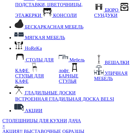
ПОДСТАВКИ, ЦВЕТОЧНИЦЫ,
БЮРО
ЭТАЖЕРКИ
КОНСОЛИ
СУНДУКИ
БЕСКАРКАСНАЯ МЕБЕЛЬ
МЯГКАЯ МЕБЕЛЬ
HoReKa
СТОЛЫ ДЛЯ
Мебель
ВЕШАЛКИ
КАФЕ
лофт
УЛИЧНАЯ
СТУЛЬЯ ДЛЯ
БАРНЫЕ
МЕБЕЛЬ
КАФЕ
СТУЛЬЯ
ГЛАДИЛЬНЫЕ ДОСКИ
ВСТРОЕННАЯ ГЛАДИЛЬНАЯ ДОСКА BELSI
АКЦИИ
СТОЛЕШНИЦЫ ДЛЯ КУХНИ
ДАЧА
×
АКЦИЯ!! ВЫСТАВОЧНЫЕ ОБРАЗЦЫ