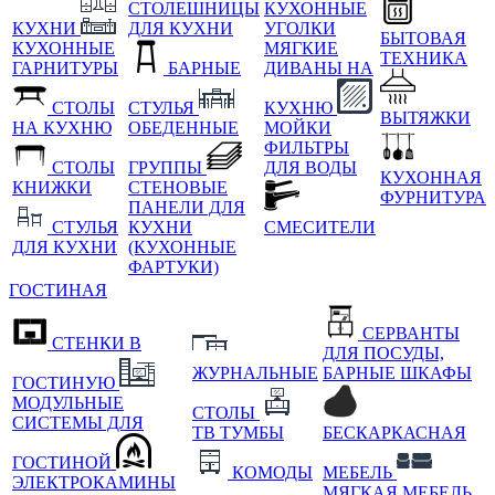
СТОЛЕШНИЦЫ
КУХОННЫЕ
КУХНИ
ДЛЯ КУХНИ
УГОЛКИ
БЫТОВАЯ
КУХОННЫЕ
МЯГКИЕ
ТЕХНИКА
ГАРНИТУРЫ
БАРНЫЕ
ДИВАНЫ НА
СТОЛЫ
СТУЛЬЯ
КУХНЮ
ВЫТЯЖКИ
НА КУХНЮ
ОБЕДЕННЫЕ
МОЙКИ
ФИЛЬТРЫ
СТОЛЫ
ГРУППЫ
ДЛЯ ВОДЫ
КУХОННАЯ
КНИЖКИ
СТЕНОВЫЕ
ФУРНИТУРА
ПАНЕЛИ ДЛЯ
СТУЛЬЯ
КУХНИ
СМЕСИТЕЛИ
ДЛЯ КУХНИ
(КУХОННЫЕ
ФАРТУКИ)
ГОСТИНАЯ
СЕРВАНТЫ
СТЕНКИ В
ДЛЯ ПОСУДЫ,
ЖУРНАЛЬНЫЕ
БАРНЫЕ ШКАФЫ
ГОСТИНУЮ
МОДУЛЬНЫЕ
СТОЛЫ
СИСТЕМЫ ДЛЯ
ТВ ТУМБЫ
БЕСКАРКАСНАЯ
ГОСТИНОЙ
КОМОДЫ
МЕБЕЛЬ
ЭЛЕКТРОКАМИНЫ
МЯГКАЯ МЕБЕЛЬ