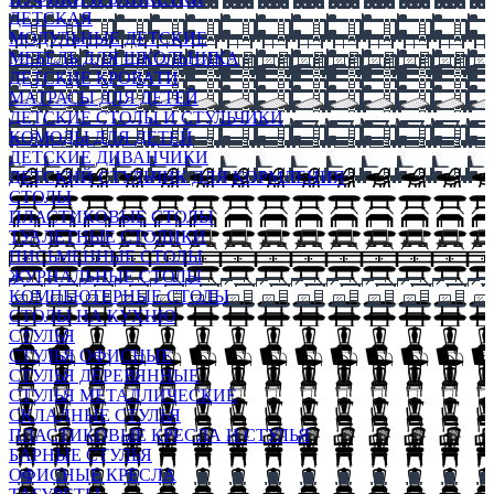
ДЕТСКАЯ
МОДУЛЬНЫЕ ДЕТСКИЕ
МЕБЕЛЬ ДЛЯ ШКОЛЬНИКА
ДЕТСКИЕ КРОВАТИ
МАТРАСЫ ДЛЯ ДЕТЕЙ
ДЕТСКИЕ СТОЛЫ И СТУЛЬЧИКИ
КОМОДЫ ДЛЯ ДЕТЕЙ
ДЕТСКИЕ ДИВАНЧИКИ
ДЕТСКИЙ СТУЛЬЧИК ДЛЯ КОРМЛЕНИЯ
СТОЛЫ
ПЛАСТИКОВЫЕ СТОЛЫ
ТУАЛЕТНЫЕ СТОЛИКИ
ПИСЬМЕННЫЕ СТОЛЫ
ЖУРНАЛЬНЫЕ СТОЛЫ
КОМПЬЮТЕРНЫЕ СТОЛЫ
СТОЛЫ НА КУХНЮ
СТУЛЬЯ
СТУЛЬЯ ОФИСНЫЕ
СТУЛЬЯ ДЕРЕВЯННЫЕ
СТУЛЬЯ МЕТАЛЛИЧЕСКИЕ
СКЛАДНЫЕ СТУЛЬЯ
ПЛАСТИКОВЫЕ КРЕСЛА И СТУЛЬЯ
БАРНЫЕ СТУЛЬЯ
ОФИСНЫЕ КРЕСЛА