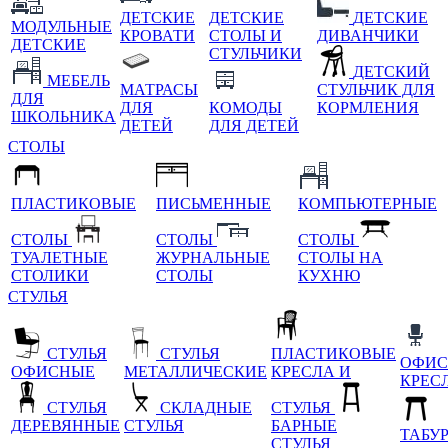
ДЕТСКИЕ
ДЕТСКИЕ
ДЕТСКИЕ
МОДУЛЬНЫЕ
КРОВАТИ
СТОЛЫ И
ДИВАНЧИКИ
ДЕТСКИЕ
СТУЛЬЧИКИ
ДЕТСКИЙ
МЕБЕЛЬ
МАТРАСЫ
СТУЛЬЧИК ДЛЯ
ДЛЯ
ДЛЯ
КОМОДЫ
КОРМЛЕНИЯ
ШКОЛЬНИКА
ДЕТЕЙ
ДЛЯ ДЕТЕЙ
СТОЛЫ
ПЛАСТИКОВЫЕ
ПИСЬМЕННЫЕ
КОМПЬЮТЕРНЫЕ
СТОЛЫ
СТОЛЫ
СТОЛЫ
ТУАЛЕТНЫЕ
ЖУРНАЛЬНЫЕ
СТОЛЫ НА
СТОЛИКИ
СТОЛЫ
КУХНЮ
СТУЛЬЯ
СТУЛЬЯ
СТУЛЬЯ
ПЛАСТИКОВЫЕ
ОФИС
ОФИСНЫЕ
МЕТАЛЛИЧЕСКИЕ
КРЕСЛА И
КРЕС
СТУЛЬЯ
СКЛАДНЫЕ
СТУЛЬЯ
ДЕРЕВЯННЫЕ
СТУЛЬЯ
БАРНЫЕ
ТАБУ
СТУЛЬЯ