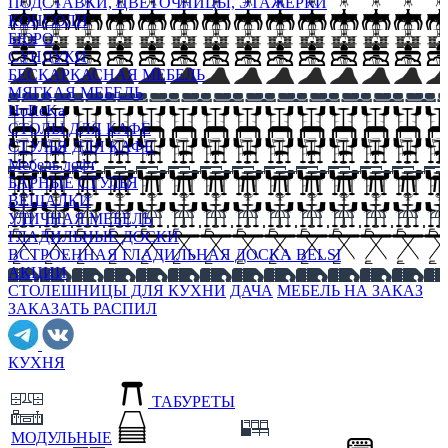
ПОДСТАВКИ, ЦВЕТОЧНИЦЫ, ЭТАЖЕРКИ
КОНСОЛИ
БЮРО
СУНДУКИ
БЕСКАРКАСНАЯ МЕБЕЛЬ
МЯГКАЯ МЕБЕЛЬ
HoReKa
СТОЛЫ ДЛЯ КАФЕ
СТУЛЬЯ ДЛЯ КАФЕ
Мебель лофт
БАРНЫЕ СТУЛЬЯ
ВЕШАЛКИ
УЛИЧНАЯ МЕБЕЛЬ
ГЛАДИЛЬНЫЕ ДОСКИ
ВСТРОЕННАЯ ГЛАДИЛЬНАЯ ДОСКА BELSI
АКЦИИ
СТОЛЕШНИЦЫ ДЛЯ КУХНИ
ДАЧА
МЕБЕЛЬ НА ЗАКАЗ
ЗАКАЗАТЬ РАСПИЛ
КУХНЯ
ТАБУРЕТЫ
МОДУЛЬНЫЕ