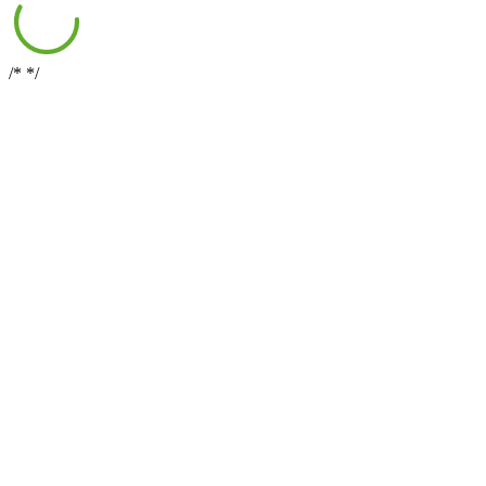
/*
*/