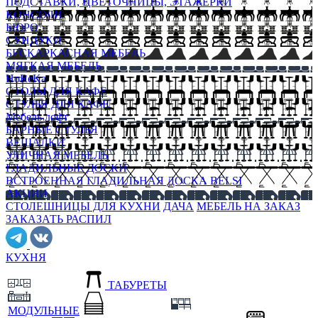
ПОДСТАВКИ, ЦВЕТОЧНИЦЫ, ЭТАЖЕРКИ
КОНСОЛИ
БЮРО
СУНДУКИ
БЕСКАРКАСНАЯ МЕБЕЛЬ
МЯГКАЯ МЕБЕЛЬ
HoReKa
СТОЛЫ ДЛЯ КАФЕ
СТУЛЬЯ ДЛЯ КАФЕ
Мебель лофт
БАРНЫЕ СТУЛЬЯ
ВЕШАЛКИ
УЛИЧНАЯ МЕБЕЛЬ
ГЛАДИЛЬНЫЕ ДОСКИ
ВСТРОЕННАЯ ГЛАДИЛЬНАЯ ДОСКА BELSI
АКЦИИ
СТОЛЕШНИЦЫ ДЛЯ КУХНИ
ДАЧА
МЕБЕЛЬ НА ЗАКАЗ
ЗАКАЗАТЬ РАСПИЛ
КУХНЯ
ТАБУРЕТЫ
МОДУЛЬНЫЕ