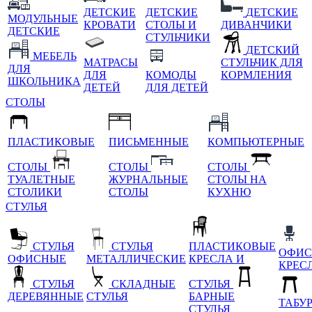
ДЕТСКИЕ
ДЕТСКИЕ
ДЕТСКИЕ
МОДУЛЬНЫЕ
КРОВАТИ
СТОЛЫ И
ДИВАНЧИКИ
ДЕТСКИЕ
СТУЛЬЧИКИ
ДЕТСКИЙ
МЕБЕЛЬ
МАТРАСЫ
СТУЛЬЧИК ДЛЯ
ДЛЯ
ДЛЯ
КОМОДЫ
КОРМЛЕНИЯ
ШКОЛЬНИКА
ДЕТЕЙ
ДЛЯ ДЕТЕЙ
СТОЛЫ
ПЛАСТИКОВЫЕ
ПИСЬМЕННЫЕ
КОМПЬЮТЕРНЫЕ
СТОЛЫ
СТОЛЫ
СТОЛЫ
ТУАЛЕТНЫЕ
ЖУРНАЛЬНЫЕ
СТОЛЫ НА
СТОЛИКИ
СТОЛЫ
КУХНЮ
СТУЛЬЯ
СТУЛЬЯ
СТУЛЬЯ
ПЛАСТИКОВЫЕ
ОФИС
ОФИСНЫЕ
МЕТАЛЛИЧЕСКИЕ
КРЕСЛА И
КРЕС
СТУЛЬЯ
СКЛАДНЫЕ
СТУЛЬЯ
ДЕРЕВЯННЫЕ
СТУЛЬЯ
БАРНЫЕ
ТАБУ
СТУЛЬЯ