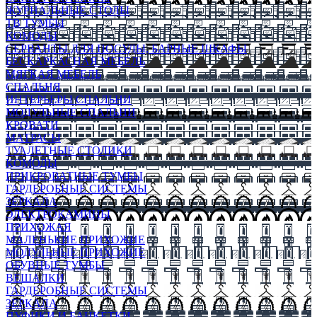
ЖУРНАЛЬНЫЕ СТОЛЫ
ТВ ТУМБЫ
КОМОДЫ
СЕРВАНТЫ ДЛЯ ПОСУДЫ, БАРНЫЕ ШКАФЫ
БЕСКАРКАСНАЯ МЕБЕЛЬ
МЯГКАЯ МЕБЕЛЬ
СПАЛЬНЯ
ИНТЕРЬЕРЫ СПАЛЬНИ
МОДУЛЬНЫЕ СПАЛЬНИ
КРОВАТИ
МАТРАСЫ
ТУАЛЕТНЫЕ СТОЛИКИ
КОМОДЫ
ПРИКРОВАТНЫЕ ТУМБЫ
ГАРДЕРОБНЫЕ СИСТЕМЫ
ЗЕРКАЛА
ЭЛЕКТРОКАМИНЫ
ПРИХОЖАЯ
МАЛЕНЬКИЕ ПРИХОЖИЕ
МОДУЛЬНЫЕ ПРИХОЖИЕ
ОБУВНЫЕ ТУМБЫ
ВЕШАЛКИ
ГАРДЕРОБНЫЕ СИСТЕМЫ
ЗЕРКАЛА
ПУФИКИ И БАНКЕТКИ