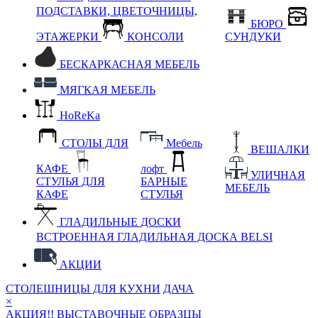
ПОДСТАВКИ, ЦВЕТОЧНИЦЫ,
БЮРО
ЭТАЖЕРКИ
КОНСОЛИ
СУНДУКИ
БЕСКАРКАСНАЯ МЕБЕЛЬ
МЯГКАЯ МЕБЕЛЬ
HoReKa
СТОЛЫ ДЛЯ
Мебель
ВЕШАЛКИ
КАФЕ
лофт
УЛИЧНАЯ
СТУЛЬЯ ДЛЯ
БАРНЫЕ
МЕБЕЛЬ
КАФЕ
СТУЛЬЯ
ГЛАДИЛЬНЫЕ ДОСКИ
ВСТРОЕННАЯ ГЛАДИЛЬНАЯ ДОСКА BELSI
АКЦИИ
СТОЛЕШНИЦЫ ДЛЯ КУХНИ
ДАЧА
×
АКЦИЯ!! ВЫСТАВОЧНЫЕ ОБРАЗЦЫ