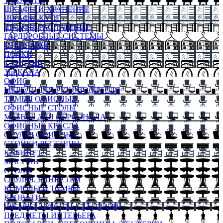
ТАБУРЕТЫ
ШКАФЫ И ХРАНЕНИЕ
ШКАФЫ-КУПЕ
ШКАФЫ-РАСПАШНЫЕ
ГАРДЕРОБНЫЕ СИСТЕМЫ
СТЕЛЛАЖИ
ПОЛКИ
СУНДУКИ
ЗЕРКАЛА
ОФИС
МЕБЕЛЬ ДЛЯ РУКОВОДИТЕЛЯ
ТУМБЫ ОФИСНЫЕ
ОФИСНЫЕ СТОЛЫ
МЕБЕЛЬ ДЛЯ ПЕРСОНАЛА
ОФИСНЫЕ КРЕСЛА
СТУЛЬЯ ОФИСНЫЕ
СТОЙКИ РЕСЕПШН
КАБИНЕТ
МАССИВ
СТОЛЫ
СТУЛЬЯ, БАНКЕТКИ
КОМОДЫ И ТУМБЫ
КРОВАТИ
ШКАФЫ, БУФЕТЫ, СТЕЛЛАЖИ
ПРЕДМЕТЫ ИНТЕРЬЕРА