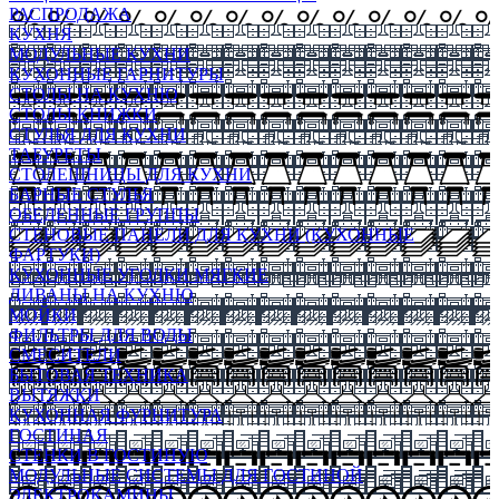
РАСПРОДАЖА
КУХНЯ
МОДУЛЬНЫЕ КУХНИ
КУХОННЫЕ ГАРНИТУРЫ
СТОЛЫ НА КУХНЮ
СТОЛЫ КНИЖКИ
СТУЛЬЯ ДЛЯ КУХНИ
ТАБУРЕТЫ
СТОЛЕШНИЦЫ ДЛЯ КУХНИ
БАРНЫЕ СТУЛЬЯ
ОБЕДЕННЫЕ ГРУППЫ
СТЕНОВЫЕ ПАНЕЛИ ДЛЯ КУХНИ (КУХОННЫЕ
ФАРТУКИ)
КУХОННЫЕ УГОЛКИ МЯГКИЕ
ДИВАНЫ НА КУХНЮ
МОЙКИ
ФИЛЬТРЫ ДЛЯ ВОДЫ
СМЕСИТЕЛИ
БЫТОВАЯ ТЕХНИКА
ВЫТЯЖКИ
КУХОННАЯ ФУРНИТУРА
ГОСТИНАЯ
СТЕНКИ В ГОСТИНУЮ
МОДУЛЬНЫЕ СИСТЕМЫ ДЛЯ ГОСТИНОЙ
ЭЛЕКТРОКАМИНЫ