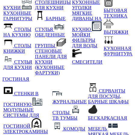
СТОЛЕШНИЦЫ
КУХОННЫЕ
КУХНИ
ДЛЯ КУХНИ
УГОЛКИ
БЫТОВАЯ
КУХОННЫЕ
МЯГКИЕ
ТЕХНИКА
ГАРНИТУРЫ
БАРНЫЕ
ДИВАНЫ НА
СТОЛЫ
СТУЛЬЯ
КУХНЮ
ВЫТЯЖКИ
НА КУХНЮ
ОБЕДЕННЫЕ
МОЙКИ
ФИЛЬТРЫ
СТОЛЫ
ГРУППЫ
ДЛЯ ВОДЫ
КУХОННАЯ
КНИЖКИ
СТЕНОВЫЕ
ФУРНИТУРА
ПАНЕЛИ ДЛЯ
СТУЛЬЯ
КУХНИ
СМЕСИТЕЛИ
ДЛЯ КУХНИ
(КУХОННЫЕ
ФАРТУКИ)
ГОСТИНАЯ
СЕРВАНТЫ
СТЕНКИ В
ДЛЯ ПОСУДЫ,
ЖУРНАЛЬНЫЕ
БАРНЫЕ ШКАФЫ
ГОСТИНУЮ
МОДУЛЬНЫЕ
СТОЛЫ
СИСТЕМЫ ДЛЯ
ТВ ТУМБЫ
БЕСКАРКАСНАЯ
ГОСТИНОЙ
КОМОДЫ
МЕБЕЛЬ
ЭЛЕКТРОКАМИНЫ
МЯГКАЯ МЕБЕЛЬ