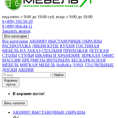
пнд-пятн: с 9:00 до 19:00 суб, вскр: с 9:00 до 18:00
8 (499) 350-50-29
8 (499) 964-44-11
Заказать звонок
Все категории
Все категории
АКЦИЯ!! ВЫСТАВОЧНЫЕ ОБРАЗЦЫ
РАСПРОДАЖА
ДВЕРИ КУПЕ
КУХНЯ
ГОСТИНАЯ
МЕБЕЛЬ НА ЗАКАЗ
СПАЛЬНЯ
ПРИХОЖАЯ
ДЕТСКАЯ
СТОЛЫ
СТУЛЬЯ
ШКАФЫ И ХРАНЕНИЕ
ЗЕРКАЛА
ОФИС
МАССИВ
ПРЕДМЕТЫ ИНТЕРЬЕРА
БЕСКАРКАСНАЯ
МЕБЕЛЬ
МЯГКАЯ МЕБЕЛЬ
HoReKa
ДАЧА
ГЛАДИЛЬНЫЕ
ДОСКИ
АКЦИИ
Найти
Корзина
пуста
В корзине пусто!
Весь каталог
АКЦИЯ!! ВЫСТАВОЧНЫЕ ОБРАЗЦЫ