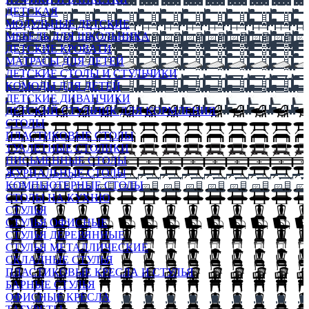
ДЕТСКАЯ
МОДУЛЬНЫЕ ДЕТСКИЕ
МЕБЕЛЬ ДЛЯ ШКОЛЬНИКА
ДЕТСКИЕ КРОВАТИ
МАТРАСЫ ДЛЯ ДЕТЕЙ
ДЕТСКИЕ СТОЛЫ И СТУЛЬЧИКИ
КОМОДЫ ДЛЯ ДЕТЕЙ
ДЕТСКИЕ ДИВАНЧИКИ
ДЕТСКИЙ СТУЛЬЧИК ДЛЯ КОРМЛЕНИЯ
СТОЛЫ
ПЛАСТИКОВЫЕ СТОЛЫ
ТУАЛЕТНЫЕ СТОЛИКИ
ПИСЬМЕННЫЕ СТОЛЫ
ЖУРНАЛЬНЫЕ СТОЛЫ
КОМПЬЮТЕРНЫЕ СТОЛЫ
СТОЛЫ НА КУХНЮ
СТУЛЬЯ
СТУЛЬЯ ОФИСНЫЕ
СТУЛЬЯ ДЕРЕВЯННЫЕ
СТУЛЬЯ МЕТАЛЛИЧЕСКИЕ
СКЛАДНЫЕ СТУЛЬЯ
ПЛАСТИКОВЫЕ КРЕСЛА И СТУЛЬЯ
БАРНЫЕ СТУЛЬЯ
ОФИСНЫЕ КРЕСЛА