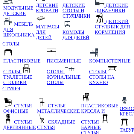
ДЕТСКИЕ
ДЕТСКИЕ
ДЕТСКИЕ
МОДУЛЬНЫЕ
КРОВАТИ
СТОЛЫ И
ДИВАНЧИКИ
ДЕТСКИЕ
СТУЛЬЧИКИ
ДЕТСКИЙ
МЕБЕЛЬ
МАТРАСЫ
СТУЛЬЧИК ДЛЯ
ДЛЯ
ДЛЯ
КОМОДЫ
КОРМЛЕНИЯ
ШКОЛЬНИКА
ДЕТЕЙ
ДЛЯ ДЕТЕЙ
СТОЛЫ
ПЛАСТИКОВЫЕ
ПИСЬМЕННЫЕ
КОМПЬЮТЕРНЫЕ
СТОЛЫ
СТОЛЫ
СТОЛЫ
ТУАЛЕТНЫЕ
ЖУРНАЛЬНЫЕ
СТОЛЫ НА
СТОЛИКИ
СТОЛЫ
КУХНЮ
СТУЛЬЯ
СТУЛЬЯ
СТУЛЬЯ
ПЛАСТИКОВЫЕ
ОФИС
ОФИСНЫЕ
МЕТАЛЛИЧЕСКИЕ
КРЕСЛА И
КРЕС
СТУЛЬЯ
СКЛАДНЫЕ
СТУЛЬЯ
ДЕРЕВЯННЫЕ
СТУЛЬЯ
БАРНЫЕ
ТАБУ
СТУЛЬЯ