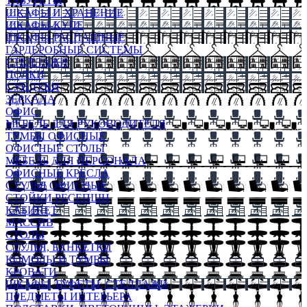
ТАБУРЕТЫ
ШКАФЫ И ХРАНЕНИЕ
ШКАФЫ-КУПЕ
ШКАФЫ-РАСПАШНЫЕ
ГАРДЕРОБНЫЕ СИСТЕМЫ
СТЕЛЛАЖИ
ПОЛКИ
СУНДУКИ
ЗЕРКАЛА
ОФИС
МЕБЕЛЬ ДЛЯ РУКОВОДИТЕЛЯ
ТУМБЫ ОФИСНЫЕ
ОФИСНЫЕ СТОЛЫ
МЕБЕЛЬ ДЛЯ ПЕРСОНАЛА
ОФИСНЫЕ КРЕСЛА
СТУЛЬЯ ОФИСНЫЕ
СТОЙКИ РЕСЕПШН
КАБИНЕТ
МАССИВ
СТОЛЫ
СТУЛЬЯ, БАНКЕТКИ
КОМОДЫ И ТУМБЫ
КРОВАТИ
ШКАФЫ, БУФЕТЫ, СТЕЛЛАЖИ
ПРЕДМЕТЫ ИНТЕРЬЕРА