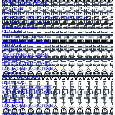
ЖУРНАЛЬНЫЕ СТОЛЫ
ТВ ТУМБЫ
КОМОДЫ
СЕРВАНТЫ ДЛЯ ПОСУДЫ, БАРНЫЕ ШКАФЫ
БЕСКАРКАСНАЯ МЕБЕЛЬ
МЯГКАЯ МЕБЕЛЬ
СПАЛЬНЯ
ИНТЕРЬЕРЫ СПАЛЬНИ
МОДУЛЬНЫЕ СПАЛЬНИ
КРОВАТИ
МАТРАСЫ
ТУАЛЕТНЫЕ СТОЛИКИ
КОМОДЫ
ПРИКРОВАТНЫЕ ТУМБЫ
ГАРДЕРОБНЫЕ СИСТЕМЫ
ЗЕРКАЛА
ЭЛЕКТРОКАМИНЫ
ПРИХОЖАЯ
МАЛЕНЬКИЕ ПРИХОЖИЕ
МОДУЛЬНЫЕ ПРИХОЖИЕ
ОБУВНЫЕ ТУМБЫ
ВЕШАЛКИ
ГАРДЕРОБНЫЕ СИСТЕМЫ
ЗЕРКАЛА
ПУФИКИ И БАНКЕТКИ