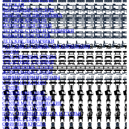
ДЕТСКАЯ
МОДУЛЬНЫЕ ДЕТСКИЕ
МЕБЕЛЬ ДЛЯ ШКОЛЬНИКА
ДЕТСКИЕ КРОВАТИ
МАТРАСЫ ДЛЯ ДЕТЕЙ
ДЕТСКИЕ СТОЛЫ И СТУЛЬЧИКИ
КОМОДЫ ДЛЯ ДЕТЕЙ
ДЕТСКИЕ ДИВАНЧИКИ
ДЕТСКИЙ СТУЛЬЧИК ДЛЯ КОРМЛЕНИЯ
СТОЛЫ
ПЛАСТИКОВЫЕ СТОЛЫ
ТУАЛЕТНЫЕ СТОЛИКИ
ПИСЬМЕННЫЕ СТОЛЫ
ЖУРНАЛЬНЫЕ СТОЛЫ
КОМПЬЮТЕРНЫЕ СТОЛЫ
СТОЛЫ НА КУХНЮ
СТУЛЬЯ
СТУЛЬЯ ОФИСНЫЕ
СТУЛЬЯ ДЕРЕВЯННЫЕ
СТУЛЬЯ МЕТАЛЛИЧЕСКИЕ
СКЛАДНЫЕ СТУЛЬЯ
ПЛАСТИКОВЫЕ КРЕСЛА И СТУЛЬЯ
БАРНЫЕ СТУЛЬЯ
ОФИСНЫЕ КРЕСЛА