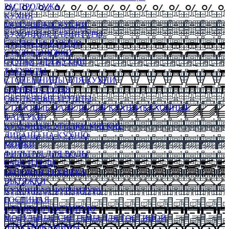
РАСПРОДАЖА
КУХНЯ
МОДУЛЬНЫЕ КУХНИ
КУХОННЫЕ ГАРНИТУРЫ
СТОЛЫ НА КУХНЮ
СТОЛЫ КНИЖКИ
СТУЛЬЯ ДЛЯ КУХНИ
ТАБУРЕТЫ
СТОЛЕШНИЦЫ ДЛЯ КУХНИ
БАРНЫЕ СТУЛЬЯ
ОБЕДЕННЫЕ ГРУППЫ
СТЕНОВЫЕ ПАНЕЛИ ДЛЯ КУХНИ (КУХОННЫЕ
ФАРТУКИ)
КУХОННЫЕ УГОЛКИ МЯГКИЕ
ДИВАНЫ НА КУХНЮ
МОЙКИ
ФИЛЬТРЫ ДЛЯ ВОДЫ
СМЕСИТЕЛИ
БЫТОВАЯ ТЕХНИКА
ВЫТЯЖКИ
КУХОННАЯ ФУРНИТУРА
ГОСТИНАЯ
СТЕНКИ В ГОСТИНУЮ
МОДУЛЬНЫЕ СИСТЕМЫ ДЛЯ ГОСТИНОЙ
ЭЛЕКТРОКАМИНЫ