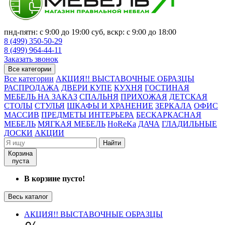
пнд-пятн: с 9:00 до 19:00 суб, вскр: с 9:00 до 18:00
8 (499) 350-50-29
8 (499) 964-44-11
Заказать звонок
Все категории
Все категории
АКЦИЯ!! ВЫСТАВОЧНЫЕ ОБРАЗЦЫ
РАСПРОДАЖА
ДВЕРИ КУПЕ
КУХНЯ
ГОСТИНАЯ
МЕБЕЛЬ НА ЗАКАЗ
СПАЛЬНЯ
ПРИХОЖАЯ
ДЕТСКАЯ
СТОЛЫ
СТУЛЬЯ
ШКАФЫ И ХРАНЕНИЕ
ЗЕРКАЛА
ОФИС
МАССИВ
ПРЕДМЕТЫ ИНТЕРЬЕРА
БЕСКАРКАСНАЯ
МЕБЕЛЬ
МЯГКАЯ МЕБЕЛЬ
HoReKa
ДАЧА
ГЛАДИЛЬНЫЕ
ДОСКИ
АКЦИИ
Найти
Корзина
пуста
В корзине пусто!
Весь каталог
АКЦИЯ!! ВЫСТАВОЧНЫЕ ОБРАЗЦЫ