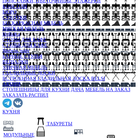
ПОДСТАВКИ, ЦВЕТОЧНИЦЫ, ЭТАЖЕРКИ
КОНСОЛИ
БЮРО
СУНДУКИ
БЕСКАРКАСНАЯ МЕБЕЛЬ
МЯГКАЯ МЕБЕЛЬ
HoReKa
СТОЛЫ ДЛЯ КАФЕ
СТУЛЬЯ ДЛЯ КАФЕ
Мебель лофт
БАРНЫЕ СТУЛЬЯ
ВЕШАЛКИ
УЛИЧНАЯ МЕБЕЛЬ
ГЛАДИЛЬНЫЕ ДОСКИ
ВСТРОЕННАЯ ГЛАДИЛЬНАЯ ДОСКА BELSI
АКЦИИ
СТОЛЕШНИЦЫ ДЛЯ КУХНИ
ДАЧА
МЕБЕЛЬ НА ЗАКАЗ
ЗАКАЗАТЬ РАСПИЛ
КУХНЯ
ТАБУРЕТЫ
МОДУЛЬНЫЕ