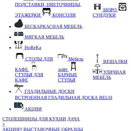
ПОДСТАВКИ, ЦВЕТОЧНИЦЫ,
БЮРО
ЭТАЖЕРКИ
КОНСОЛИ
СУНДУКИ
БЕСКАРКАСНАЯ МЕБЕЛЬ
МЯГКАЯ МЕБЕЛЬ
HoReKa
СТОЛЫ ДЛЯ
Мебель
ВЕШАЛКИ
КАФЕ
лофт
УЛИЧНАЯ
СТУЛЬЯ ДЛЯ
БАРНЫЕ
МЕБЕЛЬ
КАФЕ
СТУЛЬЯ
ГЛАДИЛЬНЫЕ ДОСКИ
ВСТРОЕННАЯ ГЛАДИЛЬНАЯ ДОСКА BELSI
АКЦИИ
СТОЛЕШНИЦЫ ДЛЯ КУХНИ
ДАЧА
×
АКЦИЯ!! ВЫСТАВОЧНЫЕ ОБРАЗЦЫ