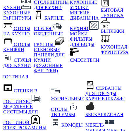
СТОЛЕШНИЦЫ
КУХОННЫЕ
КУХНИ
ДЛЯ КУХНИ
УГОЛКИ
БЫТОВАЯ
КУХОННЫЕ
МЯГКИЕ
ТЕХНИКА
ГАРНИТУРЫ
БАРНЫЕ
ДИВАНЫ НА
СТОЛЫ
СТУЛЬЯ
КУХНЮ
ВЫТЯЖКИ
НА КУХНЮ
ОБЕДЕННЫЕ
МОЙКИ
ФИЛЬТРЫ
СТОЛЫ
ГРУППЫ
ДЛЯ ВОДЫ
КУХОННАЯ
КНИЖКИ
СТЕНОВЫЕ
ФУРНИТУРА
ПАНЕЛИ ДЛЯ
СТУЛЬЯ
КУХНИ
СМЕСИТЕЛИ
ДЛЯ КУХНИ
(КУХОННЫЕ
ФАРТУКИ)
ГОСТИНАЯ
СЕРВАНТЫ
СТЕНКИ В
ДЛЯ ПОСУДЫ,
ЖУРНАЛЬНЫЕ
БАРНЫЕ ШКАФЫ
ГОСТИНУЮ
МОДУЛЬНЫЕ
СТОЛЫ
СИСТЕМЫ ДЛЯ
ТВ ТУМБЫ
БЕСКАРКАСНАЯ
ГОСТИНОЙ
КОМОДЫ
МЕБЕЛЬ
ЭЛЕКТРОКАМИНЫ
МЯГКАЯ МЕБЕЛЬ