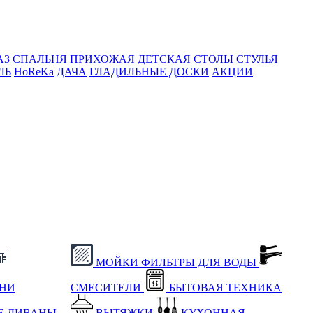
АЗ
СПАЛЬНЯ
ПРИХОЖАЯ
ДЕТСКАЯ
СТОЛЫ
СТУЛЬЯ
ЛЬ
HoReKa
ДАЧА
ГЛАДИЛЬНЫЕ ДОСКИ
АКЦИИ
МОЙКИ
ФИЛЬТРЫ ДЛЯ ВОДЫ
ХНИ
СМЕСИТЕЛИ
БЫТОВАЯ ТЕХНИКА
Е
ДИВАНЫ
ВЫТЯЖКИ
КУХОННАЯ