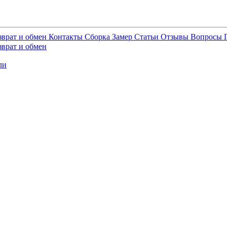
зврат и обмен
Контакты
Сборка
Замер
Статьи
Отзывы
Вопросы
зврат и обмен
ли