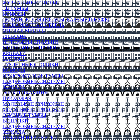
ЖУРНАЛЬНЫЕ СТОЛЫ
ТВ ТУМБЫ
КОМОДЫ
СЕРВАНТЫ ДЛЯ ПОСУДЫ, БАРНЫЕ ШКАФЫ
БЕСКАРКАСНАЯ МЕБЕЛЬ
МЯГКАЯ МЕБЕЛЬ
СПАЛЬНЯ
ИНТЕРЬЕРЫ СПАЛЬНИ
МОДУЛЬНЫЕ СПАЛЬНИ
КРОВАТИ
МАТРАСЫ
ТУАЛЕТНЫЕ СТОЛИКИ
КОМОДЫ
ПРИКРОВАТНЫЕ ТУМБЫ
ГАРДЕРОБНЫЕ СИСТЕМЫ
ЗЕРКАЛА
ЭЛЕКТРОКАМИНЫ
ПРИХОЖАЯ
МАЛЕНЬКИЕ ПРИХОЖИЕ
МОДУЛЬНЫЕ ПРИХОЖИЕ
ОБУВНЫЕ ТУМБЫ
ВЕШАЛКИ
ГАРДЕРОБНЫЕ СИСТЕМЫ
ЗЕРКАЛА
ПУФИКИ И БАНКЕТКИ