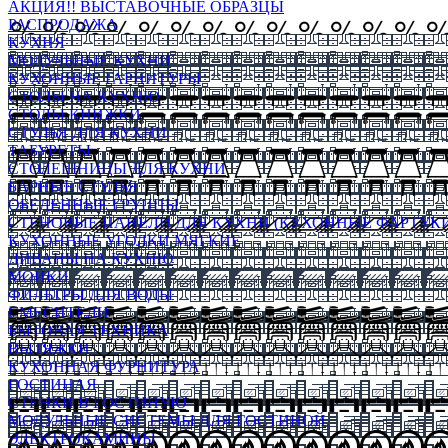
АКЦИЯ!! ВЫСТАВОЧНЫЕ ОБРАЗЦЫ
РАСПРОДАЖА
КУХНЯ
МОДУЛЬНЫЕ КУХНИ
КУХОННЫЕ ГАРНИТУРЫ
СТОЛЫ НА КУХНЮ
СТОЛЫ КНИЖКИ
СТУЛЬЯ ДЛЯ КУХНИ
ТАБУРЕТЫ
СТОЛЕШНИЦЫ ДЛЯ КУХНИ
БАРНЫЕ СТУЛЬЯ
ОБЕДЕННЫЕ ГРУППЫ
СТЕНОВЫЕ ПАНЕЛИ ДЛЯ КУХНИ (КУХОННЫЕ ФАРТУКИ
КУХОННЫЕ УГОЛКИ МЯГКИЕ
ДИВАНЫ НА КУХНЮ
МОЙКИ
ФИЛЬТРЫ ДЛЯ ВОДЫ
СМЕСИТЕЛИ
БЫТОВАЯ ТЕХНИКА
ВЫТЯЖКИ
КУХОННАЯ ФУРНИТУРА
ГОСТИНАЯ
СТЕНКИ В ГОСТИНУЮ
МОДУЛЬНЫЕ СИСТЕМЫ ДЛЯ ГОСТИНОЙ
ЭЛЕКТРОКАМИНЫ