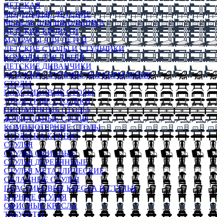
ДЕТСКАЯ
МОДУЛЬНЫЕ ДЕТСКИЕ
МЕБЕЛЬ ДЛЯ ШКОЛЬНИКА
ДЕТСКИЕ КРОВАТИ
МАТРАСЫ ДЛЯ ДЕТЕЙ
ДЕТСКИЕ СТОЛЫ И СТУЛЬЧИКИ
КОМОДЫ ДЛЯ ДЕТЕЙ
ДЕТСКИЕ ДИВАНЧИКИ
ДЕТСКИЙ СТУЛЬЧИК ДЛЯ КОРМЛЕНИЯ
СТОЛЫ
ПЛАСТИКОВЫЕ СТОЛЫ
ТУАЛЕТНЫЕ СТОЛИКИ
ПИСЬМЕННЫЕ СТОЛЫ
ЖУРНАЛЬНЫЕ СТОЛЫ
КОМПЬЮТЕРНЫЕ СТОЛЫ
СТОЛЫ НА КУХНЮ
СТУЛЬЯ
СТУЛЬЯ ОФИСНЫЕ
СТУЛЬЯ ДЕРЕВЯННЫЕ
СТУЛЬЯ МЕТАЛЛИЧЕСКИЕ
СКЛАДНЫЕ СТУЛЬЯ
ПЛАСТИКОВЫЕ КРЕСЛА И СТУЛЬЯ
БАРНЫЕ СТУЛЬЯ
ОФИСНЫЕ КРЕСЛА
ТАБУРЕТЫ