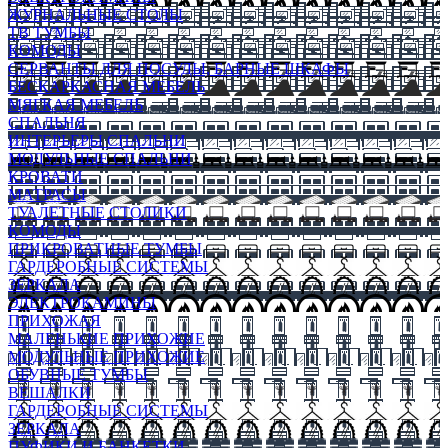
ЖУРНАЛЬНЫЕ СТОЛЫ
ТВ ТУМБЫ
КОМОДЫ
СЕРВАНТЫ ДЛЯ ПОСУДЫ, БАРНЫЕ ШКАФЫ
БЕСКАРКАСНАЯ МЕБЕЛЬ
МЯГКАЯ МЕБЕЛЬ
СПАЛЬНЯ
ИНТЕРЬЕРЫ СПАЛЬНИ
МОДУЛЬНЫЕ СПАЛЬНИ
КРОВАТИ
МАТРАСЫ
ТУАЛЕТНЫЕ СТОЛИКИ
КОМОДЫ
ПРИКРОВАТНЫЕ ТУМБЫ
ГАРДЕРОБНЫЕ СИСТЕМЫ
ЗЕРКАЛА
ЭЛЕКТРОКАМИНЫ
ПРИХОЖАЯ
МАЛЕНЬКИЕ ПРИХОЖИЕ
МОДУЛЬНЫЕ ПРИХОЖИЕ
ОБУВНЫЕ ТУМБЫ
ВЕШАЛКИ
ГАРДЕРОБНЫЕ СИСТЕМЫ
ЗЕРКАЛА
ПУФИКИ И БАНКЕТКИ