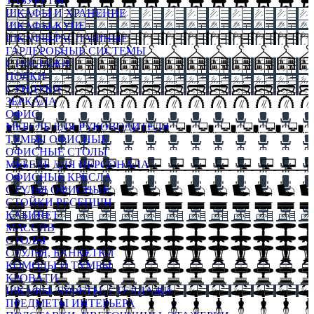
ТАБУРЕТЫ
ШКАФЫ И ХРАНЕНИЕ
ШКАФЫ-КУПЕ
ШКАФЫ-РАСПАШНЫЕ
ГАРДЕРОБНЫЕ СИСТЕМЫ
СТЕЛЛАЖИ
ПОЛКИ
СУНДУКИ
ЗЕРКАЛА
ОФИС
МЕБЕЛЬ ДЛЯ РУКОВОДИТЕЛЯ
ТУМБЫ ОФИСНЫЕ
ОФИСНЫЕ СТОЛЫ
МЕБЕЛЬ ДЛЯ ПЕРСОНАЛА
ОФИСНЫЕ КРЕСЛА
СТУЛЬЯ ОФИСНЫЕ
СТОЙКИ РЕСЕПШН
КАБИНЕТ
МАССИВ
СТОЛЫ
СТУЛЬЯ, БАНКЕТКИ
КОМОДЫ И ТУМБЫ
КРОВАТИ
ШКАФЫ, БУФЕТЫ, СТЕЛЛАЖИ
ПРЕДМЕТЫ ИНТЕРЬЕРА