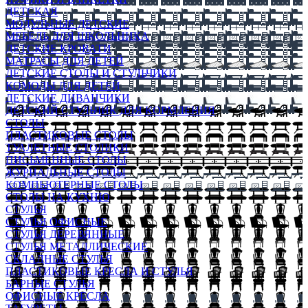
ДЕТСКАЯ
МОДУЛЬНЫЕ ДЕТСКИЕ
МЕБЕЛЬ ДЛЯ ШКОЛЬНИКА
ДЕТСКИЕ КРОВАТИ
МАТРАСЫ ДЛЯ ДЕТЕЙ
ДЕТСКИЕ СТОЛЫ И СТУЛЬЧИКИ
КОМОДЫ ДЛЯ ДЕТЕЙ
ДЕТСКИЕ ДИВАНЧИКИ
ДЕТСКИЙ СТУЛЬЧИК ДЛЯ КОРМЛЕНИЯ
СТОЛЫ
ПЛАСТИКОВЫЕ СТОЛЫ
ТУАЛЕТНЫЕ СТОЛИКИ
ПИСЬМЕННЫЕ СТОЛЫ
ЖУРНАЛЬНЫЕ СТОЛЫ
КОМПЬЮТЕРНЫЕ СТОЛЫ
СТОЛЫ НА КУХНЮ
СТУЛЬЯ
СТУЛЬЯ ОФИСНЫЕ
СТУЛЬЯ ДЕРЕВЯННЫЕ
СТУЛЬЯ МЕТАЛЛИЧЕСКИЕ
СКЛАДНЫЕ СТУЛЬЯ
ПЛАСТИКОВЫЕ КРЕСЛА И СТУЛЬЯ
БАРНЫЕ СТУЛЬЯ
ОФИСНЫЕ КРЕСЛА