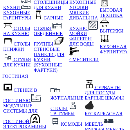
СТОЛЕШНИЦЫ
КУХОННЫЕ
КУХНИ
ДЛЯ КУХНИ
УГОЛКИ
БЫТОВАЯ
КУХОННЫЕ
МЯГКИЕ
ТЕХНИКА
ГАРНИТУРЫ
БАРНЫЕ
ДИВАНЫ НА
СТОЛЫ
СТУЛЬЯ
КУХНЮ
ВЫТЯЖКИ
НА КУХНЮ
ОБЕДЕННЫЕ
МОЙКИ
ФИЛЬТРЫ
СТОЛЫ
ГРУППЫ
ДЛЯ ВОДЫ
КУХОННАЯ
КНИЖКИ
СТЕНОВЫЕ
ФУРНИТУРА
ПАНЕЛИ ДЛЯ
СТУЛЬЯ
КУХНИ
СМЕСИТЕЛИ
ДЛЯ КУХНИ
(КУХОННЫЕ
ФАРТУКИ)
ГОСТИНАЯ
СЕРВАНТЫ
СТЕНКИ В
ДЛЯ ПОСУДЫ,
ЖУРНАЛЬНЫЕ
БАРНЫЕ ШКАФЫ
ГОСТИНУЮ
МОДУЛЬНЫЕ
СТОЛЫ
СИСТЕМЫ ДЛЯ
ТВ ТУМБЫ
БЕСКАРКАСНАЯ
ГОСТИНОЙ
КОМОДЫ
МЕБЕЛЬ
ЭЛЕКТРОКАМИНЫ
МЯГКАЯ МЕБЕЛЬ