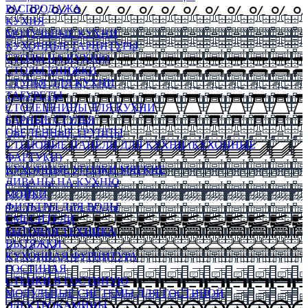
РАСПРОДАЖА
КУХНЯ
МОДУЛЬНЫЕ КУХНИ
КУХОННЫЕ ГАРНИТУРЫ
СТОЛЫ НА КУХНЮ
СТОЛЫ КНИЖКИ
СТУЛЬЯ ДЛЯ КУХНИ
ТАБУРЕТЫ
СТОЛЕШНИЦЫ ДЛЯ КУХНИ
БАРНЫЕ СТУЛЬЯ
ОБЕДЕННЫЕ ГРУППЫ
СТЕНОВЫЕ ПАНЕЛИ ДЛЯ КУХНИ (КУХОННЫЕ
ФАРТУКИ)
КУХОННЫЕ УГОЛКИ МЯГКИЕ
ДИВАНЫ НА КУХНЮ
МОЙКИ
ФИЛЬТРЫ ДЛЯ ВОДЫ
СМЕСИТЕЛИ
БЫТОВАЯ ТЕХНИКА
ВЫТЯЖКИ
КУХОННАЯ ФУРНИТУРА
ГОСТИНАЯ
СТЕНКИ В ГОСТИНУЮ
МОДУЛЬНЫЕ СИСТЕМЫ ДЛЯ ГОСТИНОЙ
ЭЛЕКТРОКАМИНЫ