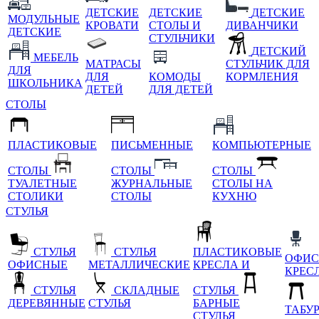
ДЕТСКИЕ
ДЕТСКИЕ
ДЕТСКИЕ
МОДУЛЬНЫЕ
КРОВАТИ
СТОЛЫ И
ДИВАНЧИКИ
ДЕТСКИЕ
СТУЛЬЧИКИ
ДЕТСКИЙ
МЕБЕЛЬ
МАТРАСЫ
СТУЛЬЧИК ДЛЯ
ДЛЯ
ДЛЯ
КОМОДЫ
КОРМЛЕНИЯ
ШКОЛЬНИКА
ДЕТЕЙ
ДЛЯ ДЕТЕЙ
СТОЛЫ
ПЛАСТИКОВЫЕ
ПИСЬМЕННЫЕ
КОМПЬЮТЕРНЫЕ
СТОЛЫ
СТОЛЫ
СТОЛЫ
ТУАЛЕТНЫЕ
ЖУРНАЛЬНЫЕ
СТОЛЫ НА
СТОЛИКИ
СТОЛЫ
КУХНЮ
СТУЛЬЯ
СТУЛЬЯ
СТУЛЬЯ
ПЛАСТИКОВЫЕ
ОФИС
ОФИСНЫЕ
МЕТАЛЛИЧЕСКИЕ
КРЕСЛА И
КРЕС
СТУЛЬЯ
СКЛАДНЫЕ
СТУЛЬЯ
ДЕРЕВЯННЫЕ
СТУЛЬЯ
БАРНЫЕ
ТАБУ
СТУЛЬЯ