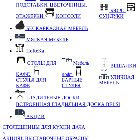
ПОДСТАВКИ, ЦВЕТОЧНИЦЫ,
БЮРО
ЭТАЖЕРКИ
КОНСОЛИ
СУНДУКИ
БЕСКАРКАСНАЯ МЕБЕЛЬ
МЯГКАЯ МЕБЕЛЬ
HoReKa
СТОЛЫ ДЛЯ
Мебель
ВЕШАЛКИ
КАФЕ
лофт
УЛИЧНАЯ
СТУЛЬЯ ДЛЯ
БАРНЫЕ
МЕБЕЛЬ
КАФЕ
СТУЛЬЯ
ГЛАДИЛЬНЫЕ ДОСКИ
ВСТРОЕННАЯ ГЛАДИЛЬНАЯ ДОСКА BELSI
АКЦИИ
СТОЛЕШНИЦЫ ДЛЯ КУХНИ
ДАЧА
×
АКЦИЯ!! ВЫСТАВОЧНЫЕ ОБРАЗЦЫ