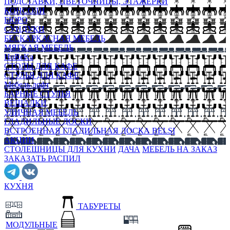
ПОДСТАВКИ, ЦВЕТОЧНИЦЫ, ЭТАЖЕРКИ
КОНСОЛИ
БЮРО
СУНДУКИ
БЕСКАРКАСНАЯ МЕБЕЛЬ
МЯГКАЯ МЕБЕЛЬ
HoReKa
СТОЛЫ ДЛЯ КАФЕ
СТУЛЬЯ ДЛЯ КАФЕ
Мебель лофт
БАРНЫЕ СТУЛЬЯ
ВЕШАЛКИ
УЛИЧНАЯ МЕБЕЛЬ
ГЛАДИЛЬНЫЕ ДОСКИ
ВСТРОЕННАЯ ГЛАДИЛЬНАЯ ДОСКА BELSI
АКЦИИ
СТОЛЕШНИЦЫ ДЛЯ КУХНИ
ДАЧА
МЕБЕЛЬ НА ЗАКАЗ
ЗАКАЗАТЬ РАСПИЛ
КУХНЯ
ТАБУРЕТЫ
МОДУЛЬНЫЕ