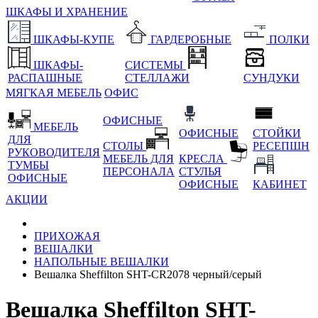
ШКАФЫ И ХРАНЕНИЕ
ШКАФЫ-КУПЕ
ГАРДЕРОБНЫЕ
ПОЛКИ
ШКАФЫ-
СИСТЕМЫ
РАСПАШНЫЕ
СТЕЛЛАЖИ
СУНДУКИ
МЯГКАЯ МЕБЕЛЬ
ОФИС
ОФИСНЫЕ
МЕБЕЛЬ
ОФИСНЫЕ
СТОЙКИ
ДЛЯ
СТОЛЫ
РЕСЕПШН
РУКОВОДИТЕЛЯ
МЕБЕЛЬ ДЛЯ
КРЕСЛА
ТУМБЫ
ПЕРСОНАЛА
СТУЛЬЯ
ОФИСНЫЕ
ОФИСНЫЕ
КАБИНЕТ
АКЦИИ
ПРИХОЖАЯ
ВЕШАЛКИ
НАПОЛЬНЫЕ ВЕШАЛКИ
Вешалка Sheffilton SHT-CR2078 черный/серый
Вешалка Sheffilton SHT-