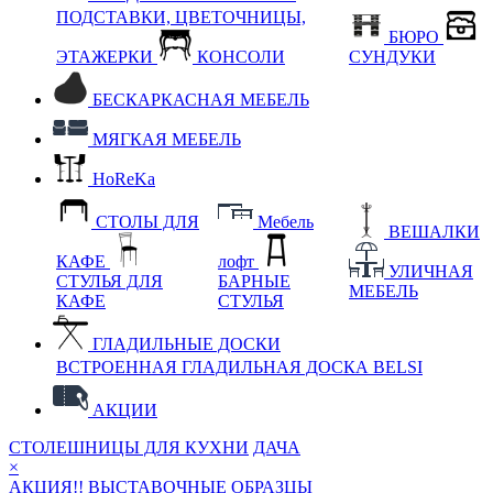
ПОДСТАВКИ, ЦВЕТОЧНИЦЫ,
БЮРО
ЭТАЖЕРКИ
КОНСОЛИ
СУНДУКИ
БЕСКАРКАСНАЯ МЕБЕЛЬ
МЯГКАЯ МЕБЕЛЬ
HoReKa
СТОЛЫ ДЛЯ
Мебель
ВЕШАЛКИ
КАФЕ
лофт
УЛИЧНАЯ
СТУЛЬЯ ДЛЯ
БАРНЫЕ
МЕБЕЛЬ
КАФЕ
СТУЛЬЯ
ГЛАДИЛЬНЫЕ ДОСКИ
ВСТРОЕННАЯ ГЛАДИЛЬНАЯ ДОСКА BELSI
АКЦИИ
СТОЛЕШНИЦЫ ДЛЯ КУХНИ
ДАЧА
×
АКЦИЯ!! ВЫСТАВОЧНЫЕ ОБРАЗЦЫ