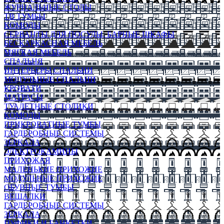
ЖУРНАЛЬНЫЕ СТОЛЫ
ТВ ТУМБЫ
КОМОДЫ
СЕРВАНТЫ ДЛЯ ПОСУДЫ, БАРНЫЕ ШКАФЫ
БЕСКАРКАСНАЯ МЕБЕЛЬ
МЯГКАЯ МЕБЕЛЬ
СПАЛЬНЯ
ИНТЕРЬЕРЫ СПАЛЬНИ
МОДУЛЬНЫЕ СПАЛЬНИ
КРОВАТИ
МАТРАСЫ
ТУАЛЕТНЫЕ СТОЛИКИ
КОМОДЫ
ПРИКРОВАТНЫЕ ТУМБЫ
ГАРДЕРОБНЫЕ СИСТЕМЫ
ЗЕРКАЛА
ЭЛЕКТРОКАМИНЫ
ПРИХОЖАЯ
МАЛЕНЬКИЕ ПРИХОЖИЕ
МОДУЛЬНЫЕ ПРИХОЖИЕ
ОБУВНЫЕ ТУМБЫ
ВЕШАЛКИ
ГАРДЕРОБНЫЕ СИСТЕМЫ
ЗЕРКАЛА
ПУФИКИ И БАНКЕТКИ