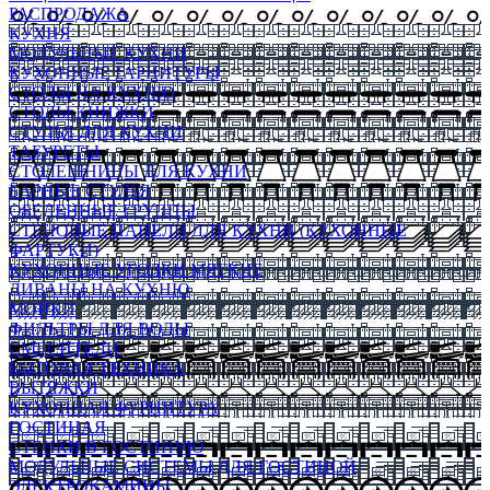
РАСПРОДАЖА
КУХНЯ
МОДУЛЬНЫЕ КУХНИ
КУХОННЫЕ ГАРНИТУРЫ
СТОЛЫ НА КУХНЮ
СТОЛЫ КНИЖКИ
СТУЛЬЯ ДЛЯ КУХНИ
ТАБУРЕТЫ
СТОЛЕШНИЦЫ ДЛЯ КУХНИ
БАРНЫЕ СТУЛЬЯ
ОБЕДЕННЫЕ ГРУППЫ
СТЕНОВЫЕ ПАНЕЛИ ДЛЯ КУХНИ (КУХОННЫЕ
ФАРТУКИ)
КУХОННЫЕ УГОЛКИ МЯГКИЕ
ДИВАНЫ НА КУХНЮ
МОЙКИ
ФИЛЬТРЫ ДЛЯ ВОДЫ
СМЕСИТЕЛИ
БЫТОВАЯ ТЕХНИКА
ВЫТЯЖКИ
КУХОННАЯ ФУРНИТУРА
ГОСТИНАЯ
СТЕНКИ В ГОСТИНУЮ
МОДУЛЬНЫЕ СИСТЕМЫ ДЛЯ ГОСТИНОЙ
ЭЛЕКТРОКАМИНЫ