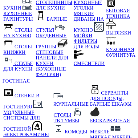
СТОЛЕШНИЦЫ
КУХОННЫЕ
КУХНИ
ДЛЯ КУХНИ
УГОЛКИ
БЫТОВАЯ
КУХОННЫЕ
МЯГКИЕ
ТЕХНИКА
ГАРНИТУРЫ
БАРНЫЕ
ДИВАНЫ НА
СТОЛЫ
СТУЛЬЯ
КУХНЮ
ВЫТЯЖКИ
НА КУХНЮ
ОБЕДЕННЫЕ
МОЙКИ
ФИЛЬТРЫ
СТОЛЫ
ГРУППЫ
ДЛЯ ВОДЫ
КУХОННАЯ
КНИЖКИ
СТЕНОВЫЕ
ФУРНИТУРА
ПАНЕЛИ ДЛЯ
СТУЛЬЯ
КУХНИ
СМЕСИТЕЛИ
ДЛЯ КУХНИ
(КУХОННЫЕ
ФАРТУКИ)
ГОСТИНАЯ
СЕРВАНТЫ
СТЕНКИ В
ДЛЯ ПОСУДЫ,
ЖУРНАЛЬНЫЕ
БАРНЫЕ ШКАФЫ
ГОСТИНУЮ
МОДУЛЬНЫЕ
СТОЛЫ
СИСТЕМЫ ДЛЯ
ТВ ТУМБЫ
БЕСКАРКАСНАЯ
ГОСТИНОЙ
КОМОДЫ
МЕБЕЛЬ
ЭЛЕКТРОКАМИНЫ
МЯГКАЯ МЕБЕЛЬ