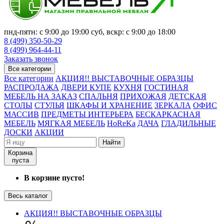
пнд-пятн: с 9:00 до 19:00 суб, вскр: с 9:00 до 18:00
8 (499) 350-50-29
8 (499) 964-44-11
Заказать звонок
Все категории
Все категории
АКЦИЯ!! ВЫСТАВОЧНЫЕ ОБРАЗЦЫ
РАСПРОДАЖА
ДВЕРИ КУПЕ
КУХНЯ
ГОСТИНАЯ
МЕБЕЛЬ НА ЗАКАЗ
СПАЛЬНЯ
ПРИХОЖАЯ
ДЕТСКАЯ
СТОЛЫ
СТУЛЬЯ
ШКАФЫ И ХРАНЕНИЕ
ЗЕРКАЛА
ОФИС
МАССИВ
ПРЕДМЕТЫ ИНТЕРЬЕРА
БЕСКАРКАСНАЯ
МЕБЕЛЬ
МЯГКАЯ МЕБЕЛЬ
HoReKa
ДАЧА
ГЛАДИЛЬНЫЕ
ДОСКИ
АКЦИИ
Найти
Корзина
пуста
В корзине пусто!
Весь каталог
АКЦИЯ!! ВЫСТАВОЧНЫЕ ОБРАЗЦЫ