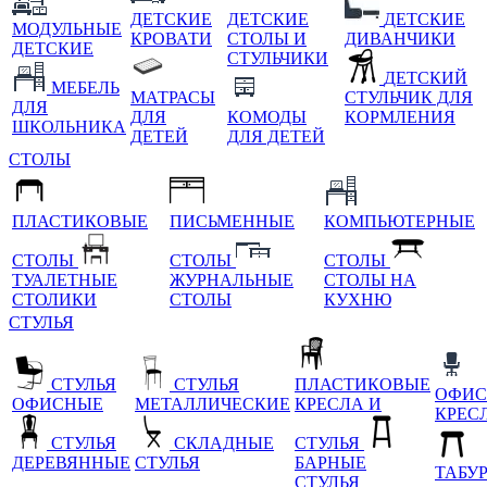
ДЕТСКИЕ
ДЕТСКИЕ
ДЕТСКИЕ
МОДУЛЬНЫЕ
КРОВАТИ
СТОЛЫ И
ДИВАНЧИКИ
ДЕТСКИЕ
СТУЛЬЧИКИ
ДЕТСКИЙ
МЕБЕЛЬ
МАТРАСЫ
СТУЛЬЧИК ДЛЯ
ДЛЯ
ДЛЯ
КОМОДЫ
КОРМЛЕНИЯ
ШКОЛЬНИКА
ДЕТЕЙ
ДЛЯ ДЕТЕЙ
СТОЛЫ
ПЛАСТИКОВЫЕ
ПИСЬМЕННЫЕ
КОМПЬЮТЕРНЫЕ
СТОЛЫ
СТОЛЫ
СТОЛЫ
ТУАЛЕТНЫЕ
ЖУРНАЛЬНЫЕ
СТОЛЫ НА
СТОЛИКИ
СТОЛЫ
КУХНЮ
СТУЛЬЯ
СТУЛЬЯ
СТУЛЬЯ
ПЛАСТИКОВЫЕ
ОФИС
ОФИСНЫЕ
МЕТАЛЛИЧЕСКИЕ
КРЕСЛА И
КРЕС
СТУЛЬЯ
СКЛАДНЫЕ
СТУЛЬЯ
ДЕРЕВЯННЫЕ
СТУЛЬЯ
БАРНЫЕ
ТАБУ
СТУЛЬЯ