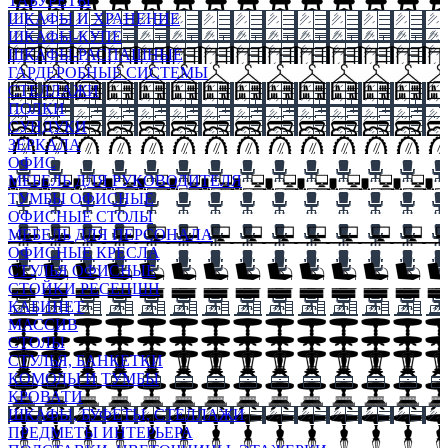
ТАБУРЕТЫ
ШКАФЫ И ХРАНЕНИЕ
ШКАФЫ-КУПЕ
ШКАФЫ-РАСПАШНЫЕ
ГАРДЕРОБНЫЕ СИСТЕМЫ
СТЕЛЛАЖИ
ПОЛКИ
СУНДУКИ
ЗЕРКАЛА
ОФИС
МЕБЕЛЬ ДЛЯ РУКОВОДИТЕЛЯ
ТУМБЫ ОФИСНЫЕ
ОФИСНЫЕ СТОЛЫ
МЕБЕЛЬ ДЛЯ ПЕРСОНАЛА
ОФИСНЫЕ КРЕСЛА
СТУЛЬЯ ОФИСНЫЕ
СТОЙКИ РЕСЕПШН
КАБИНЕТ
МАССИВ
СТОЛЫ
СТУЛЬЯ, БАНКЕТКИ
КОМОДЫ И ТУМБЫ
КРОВАТИ
ШКАФЫ, БУФЕТЫ, СТЕЛЛАЖИ
ПРЕДМЕТЫ ИНТЕРЬЕРА