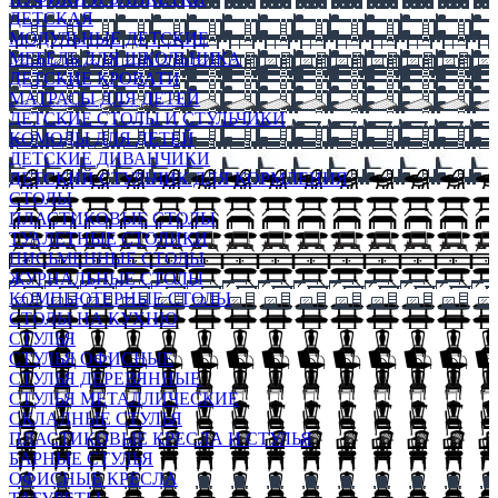
ДЕТСКАЯ
МОДУЛЬНЫЕ ДЕТСКИЕ
МЕБЕЛЬ ДЛЯ ШКОЛЬНИКА
ДЕТСКИЕ КРОВАТИ
МАТРАСЫ ДЛЯ ДЕТЕЙ
ДЕТСКИЕ СТОЛЫ И СТУЛЬЧИКИ
КОМОДЫ ДЛЯ ДЕТЕЙ
ДЕТСКИЕ ДИВАНЧИКИ
ДЕТСКИЙ СТУЛЬЧИК ДЛЯ КОРМЛЕНИЯ
СТОЛЫ
ПЛАСТИКОВЫЕ СТОЛЫ
ТУАЛЕТНЫЕ СТОЛИКИ
ПИСЬМЕННЫЕ СТОЛЫ
ЖУРНАЛЬНЫЕ СТОЛЫ
КОМПЬЮТЕРНЫЕ СТОЛЫ
СТОЛЫ НА КУХНЮ
СТУЛЬЯ
СТУЛЬЯ ОФИСНЫЕ
СТУЛЬЯ ДЕРЕВЯННЫЕ
СТУЛЬЯ МЕТАЛЛИЧЕСКИЕ
СКЛАДНЫЕ СТУЛЬЯ
ПЛАСТИКОВЫЕ КРЕСЛА И СТУЛЬЯ
БАРНЫЕ СТУЛЬЯ
ОФИСНЫЕ КРЕСЛА