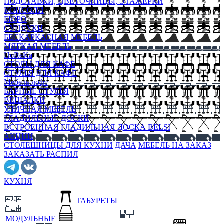
ПОДСТАВКИ, ЦВЕТОЧНИЦЫ, ЭТАЖЕРКИ
КОНСОЛИ
БЮРО
СУНДУКИ
БЕСКАРКАСНАЯ МЕБЕЛЬ
МЯГКАЯ МЕБЕЛЬ
HoReKa
СТОЛЫ ДЛЯ КАФЕ
СТУЛЬЯ ДЛЯ КАФЕ
Мебель лофт
БАРНЫЕ СТУЛЬЯ
ВЕШАЛКИ
УЛИЧНАЯ МЕБЕЛЬ
ГЛАДИЛЬНЫЕ ДОСКИ
ВСТРОЕННАЯ ГЛАДИЛЬНАЯ ДОСКА BELSI
АКЦИИ
СТОЛЕШНИЦЫ ДЛЯ КУХНИ
ДАЧА
МЕБЕЛЬ НА ЗАКАЗ
ЗАКАЗАТЬ РАСПИЛ
КУХНЯ
ТАБУРЕТЫ
МОДУЛЬНЫЕ