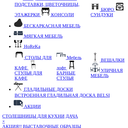
ПОДСТАВКИ, ЦВЕТОЧНИЦЫ,
БЮРО
ЭТАЖЕРКИ
КОНСОЛИ
СУНДУКИ
БЕСКАРКАСНАЯ МЕБЕЛЬ
МЯГКАЯ МЕБЕЛЬ
HoReKa
СТОЛЫ ДЛЯ
Мебель
ВЕШАЛКИ
КАФЕ
лофт
УЛИЧНАЯ
СТУЛЬЯ ДЛЯ
БАРНЫЕ
МЕБЕЛЬ
КАФЕ
СТУЛЬЯ
ГЛАДИЛЬНЫЕ ДОСКИ
ВСТРОЕННАЯ ГЛАДИЛЬНАЯ ДОСКА BELSI
АКЦИИ
СТОЛЕШНИЦЫ ДЛЯ КУХНИ
ДАЧА
×
АКЦИЯ!! ВЫСТАВОЧНЫЕ ОБРАЗЦЫ