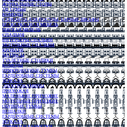
ЖУРНАЛЬНЫЕ СТОЛЫ
ТВ ТУМБЫ
КОМОДЫ
СЕРВАНТЫ ДЛЯ ПОСУДЫ, БАРНЫЕ ШКАФЫ
БЕСКАРКАСНАЯ МЕБЕЛЬ
МЯГКАЯ МЕБЕЛЬ
СПАЛЬНЯ
ИНТЕРЬЕРЫ СПАЛЬНИ
МОДУЛЬНЫЕ СПАЛЬНИ
КРОВАТИ
МАТРАСЫ
ТУАЛЕТНЫЕ СТОЛИКИ
КОМОДЫ
ПРИКРОВАТНЫЕ ТУМБЫ
ГАРДЕРОБНЫЕ СИСТЕМЫ
ЗЕРКАЛА
ЭЛЕКТРОКАМИНЫ
ПРИХОЖАЯ
МАЛЕНЬКИЕ ПРИХОЖИЕ
МОДУЛЬНЫЕ ПРИХОЖИЕ
ОБУВНЫЕ ТУМБЫ
ВЕШАЛКИ
ГАРДЕРОБНЫЕ СИСТЕМЫ
ЗЕРКАЛА
ПУФИКИ И БАНКЕТКИ