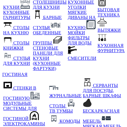
СТОЛЕШНИЦЫ
КУХОННЫЕ
КУХНИ
ДЛЯ КУХНИ
УГОЛКИ
БЫТОВАЯ
КУХОННЫЕ
МЯГКИЕ
ТЕХНИКА
ГАРНИТУРЫ
БАРНЫЕ
ДИВАНЫ НА
СТОЛЫ
СТУЛЬЯ
КУХНЮ
ВЫТЯЖКИ
НА КУХНЮ
ОБЕДЕННЫЕ
МОЙКИ
ФИЛЬТРЫ
СТОЛЫ
ГРУППЫ
ДЛЯ ВОДЫ
КУХОННАЯ
КНИЖКИ
СТЕНОВЫЕ
ФУРНИТУРА
ПАНЕЛИ ДЛЯ
СТУЛЬЯ
КУХНИ
СМЕСИТЕЛИ
ДЛЯ КУХНИ
(КУХОННЫЕ
ФАРТУКИ)
ГОСТИНАЯ
СЕРВАНТЫ
СТЕНКИ В
ДЛЯ ПОСУДЫ,
ЖУРНАЛЬНЫЕ
БАРНЫЕ ШКАФЫ
ГОСТИНУЮ
МОДУЛЬНЫЕ
СТОЛЫ
СИСТЕМЫ ДЛЯ
ТВ ТУМБЫ
БЕСКАРКАСНАЯ
ГОСТИНОЙ
КОМОДЫ
МЕБЕЛЬ
ЭЛЕКТРОКАМИНЫ
МЯГКАЯ МЕБЕЛЬ