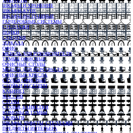
ТАБУРЕТЫ
ШКАФЫ И ХРАНЕНИЕ
ШКАФЫ-КУПЕ
ШКАФЫ-РАСПАШНЫЕ
ГАРДЕРОБНЫЕ СИСТЕМЫ
СТЕЛЛАЖИ
ПОЛКИ
СУНДУКИ
ЗЕРКАЛА
ОФИС
МЕБЕЛЬ ДЛЯ РУКОВОДИТЕЛЯ
ТУМБЫ ОФИСНЫЕ
ОФИСНЫЕ СТОЛЫ
МЕБЕЛЬ ДЛЯ ПЕРСОНАЛА
ОФИСНЫЕ КРЕСЛА
СТУЛЬЯ ОФИСНЫЕ
СТОЙКИ РЕСЕПШН
КАБИНЕТ
МАССИВ
СТОЛЫ
СТУЛЬЯ, БАНКЕТКИ
КОМОДЫ И ТУМБЫ
КРОВАТИ
ШКАФЫ, БУФЕТЫ, СТЕЛЛАЖИ
ПРЕДМЕТЫ ИНТЕРЬЕРА