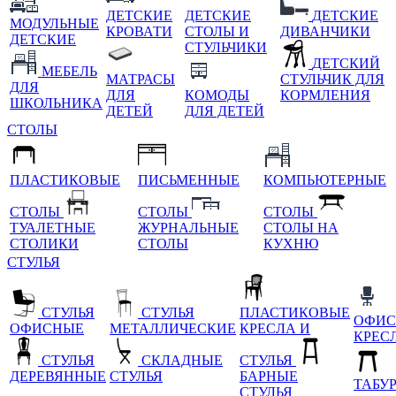
ДЕТСКИЕ
ДЕТСКИЕ
ДЕТСКИЕ
МОДУЛЬНЫЕ
КРОВАТИ
СТОЛЫ И
ДИВАНЧИКИ
ДЕТСКИЕ
СТУЛЬЧИКИ
ДЕТСКИЙ
МЕБЕЛЬ
МАТРАСЫ
СТУЛЬЧИК ДЛЯ
ДЛЯ
ДЛЯ
КОМОДЫ
КОРМЛЕНИЯ
ШКОЛЬНИКА
ДЕТЕЙ
ДЛЯ ДЕТЕЙ
СТОЛЫ
ПЛАСТИКОВЫЕ
ПИСЬМЕННЫЕ
КОМПЬЮТЕРНЫЕ
СТОЛЫ
СТОЛЫ
СТОЛЫ
ТУАЛЕТНЫЕ
ЖУРНАЛЬНЫЕ
СТОЛЫ НА
СТОЛИКИ
СТОЛЫ
КУХНЮ
СТУЛЬЯ
СТУЛЬЯ
СТУЛЬЯ
ПЛАСТИКОВЫЕ
ОФИС
ОФИСНЫЕ
МЕТАЛЛИЧЕСКИЕ
КРЕСЛА И
КРЕС
СТУЛЬЯ
СКЛАДНЫЕ
СТУЛЬЯ
ДЕРЕВЯННЫЕ
СТУЛЬЯ
БАРНЫЕ
ТАБУ
СТУЛЬЯ