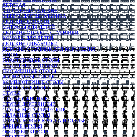
ДЕТСКАЯ
МОДУЛЬНЫЕ ДЕТСКИЕ
МЕБЕЛЬ ДЛЯ ШКОЛЬНИКА
ДЕТСКИЕ КРОВАТИ
МАТРАСЫ ДЛЯ ДЕТЕЙ
ДЕТСКИЕ СТОЛЫ И СТУЛЬЧИКИ
КОМОДЫ ДЛЯ ДЕТЕЙ
ДЕТСКИЕ ДИВАНЧИКИ
ДЕТСКИЙ СТУЛЬЧИК ДЛЯ КОРМЛЕНИЯ
СТОЛЫ
ПЛАСТИКОВЫЕ СТОЛЫ
ТУАЛЕТНЫЕ СТОЛИКИ
ПИСЬМЕННЫЕ СТОЛЫ
ЖУРНАЛЬНЫЕ СТОЛЫ
КОМПЬЮТЕРНЫЕ СТОЛЫ
СТОЛЫ НА КУХНЮ
СТУЛЬЯ
СТУЛЬЯ ОФИСНЫЕ
СТУЛЬЯ ДЕРЕВЯННЫЕ
СТУЛЬЯ МЕТАЛЛИЧЕСКИЕ
СКЛАДНЫЕ СТУЛЬЯ
ПЛАСТИКОВЫЕ КРЕСЛА И СТУЛЬЯ
БАРНЫЕ СТУЛЬЯ
ОФИСНЫЕ КРЕСЛА