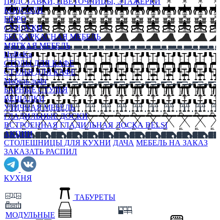
ПОДСТАВКИ, ЦВЕТОЧНИЦЫ, ЭТАЖЕРКИ
КОНСОЛИ
БЮРО
СУНДУКИ
БЕСКАРКАСНАЯ МЕБЕЛЬ
МЯГКАЯ МЕБЕЛЬ
HoReKa
СТОЛЫ ДЛЯ КАФЕ
СТУЛЬЯ ДЛЯ КАФЕ
Мебель лофт
БАРНЫЕ СТУЛЬЯ
ВЕШАЛКИ
УЛИЧНАЯ МЕБЕЛЬ
ГЛАДИЛЬНЫЕ ДОСКИ
ВСТРОЕННАЯ ГЛАДИЛЬНАЯ ДОСКА BELSI
АКЦИИ
СТОЛЕШНИЦЫ ДЛЯ КУХНИ
ДАЧА
МЕБЕЛЬ НА ЗАКАЗ
ЗАКАЗАТЬ РАСПИЛ
КУХНЯ
ТАБУРЕТЫ
МОДУЛЬНЫЕ