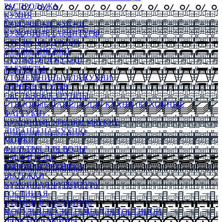
РАСПРОДАЖА
КУХНЯ
МОДУЛЬНЫЕ КУХНИ
КУХОННЫЕ ГАРНИТУРЫ
СТОЛЫ НА КУХНЮ
СТОЛЫ КНИЖКИ
СТУЛЬЯ ДЛЯ КУХНИ
ТАБУРЕТЫ
СТОЛЕШНИЦЫ ДЛЯ КУХНИ
БАРНЫЕ СТУЛЬЯ
ОБЕДЕННЫЕ ГРУППЫ
СТЕНОВЫЕ ПАНЕЛИ ДЛЯ КУХНИ (КУХОННЫЕ
ФАРТУКИ)
КУХОННЫЕ УГОЛКИ МЯГКИЕ
ДИВАНЫ НА КУХНЮ
МОЙКИ
ФИЛЬТРЫ ДЛЯ ВОДЫ
СМЕСИТЕЛИ
БЫТОВАЯ ТЕХНИКА
ВЫТЯЖКИ
КУХОННАЯ ФУРНИТУРА
ГОСТИНАЯ
СТЕНКИ В ГОСТИНУЮ
МОДУЛЬНЫЕ СИСТЕМЫ ДЛЯ ГОСТИНОЙ
ЭЛЕКТРОКАМИНЫ