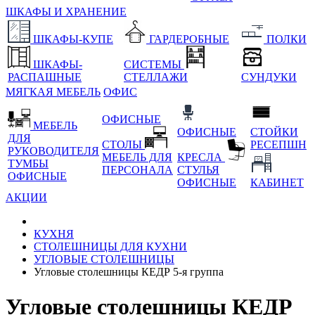
ШКАФЫ И ХРАНЕНИЕ
ШКАФЫ-КУПЕ
ГАРДЕРОБНЫЕ
ПОЛКИ
ШКАФЫ-
СИСТЕМЫ
РАСПАШНЫЕ
СТЕЛЛАЖИ
СУНДУКИ
МЯГКАЯ МЕБЕЛЬ
ОФИС
ОФИСНЫЕ
МЕБЕЛЬ
ОФИСНЫЕ
СТОЙКИ
ДЛЯ
СТОЛЫ
РЕСЕПШН
РУКОВОДИТЕЛЯ
МЕБЕЛЬ ДЛЯ
КРЕСЛА
ТУМБЫ
ПЕРСОНАЛА
СТУЛЬЯ
ОФИСНЫЕ
ОФИСНЫЕ
КАБИНЕТ
АКЦИИ
КУХНЯ
СТОЛЕШНИЦЫ ДЛЯ КУХНИ
УГЛОВЫЕ СТОЛЕШНИЦЫ
Угловые столешницы КЕДР 5-я группа
Угловые столешницы КЕДР