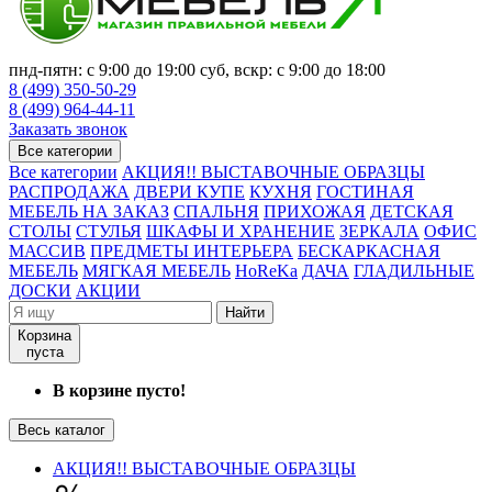
пнд-пятн: с 9:00 до 19:00 суб, вскр: с 9:00 до 18:00
8 (499) 350-50-29
8 (499) 964-44-11
Заказать звонок
Все категории
Все категории
АКЦИЯ!! ВЫСТАВОЧНЫЕ ОБРАЗЦЫ
РАСПРОДАЖА
ДВЕРИ КУПЕ
КУХНЯ
ГОСТИНАЯ
МЕБЕЛЬ НА ЗАКАЗ
СПАЛЬНЯ
ПРИХОЖАЯ
ДЕТСКАЯ
СТОЛЫ
СТУЛЬЯ
ШКАФЫ И ХРАНЕНИЕ
ЗЕРКАЛА
ОФИС
МАССИВ
ПРЕДМЕТЫ ИНТЕРЬЕРА
БЕСКАРКАСНАЯ
МЕБЕЛЬ
МЯГКАЯ МЕБЕЛЬ
HoReKa
ДАЧА
ГЛАДИЛЬНЫЕ
ДОСКИ
АКЦИИ
Найти
Корзина
пуста
В корзине пусто!
Весь каталог
АКЦИЯ!! ВЫСТАВОЧНЫЕ ОБРАЗЦЫ