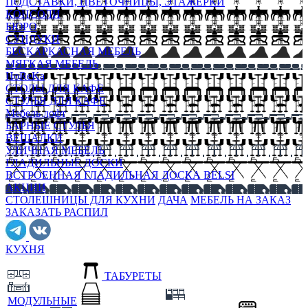
ПОДСТАВКИ, ЦВЕТОЧНИЦЫ, ЭТАЖЕРКИ
КОНСОЛИ
БЮРО
СУНДУКИ
БЕСКАРКАСНАЯ МЕБЕЛЬ
МЯГКАЯ МЕБЕЛЬ
HoReKa
СТОЛЫ ДЛЯ КАФЕ
СТУЛЬЯ ДЛЯ КАФЕ
Мебель лофт
БАРНЫЕ СТУЛЬЯ
ВЕШАЛКИ
УЛИЧНАЯ МЕБЕЛЬ
ГЛАДИЛЬНЫЕ ДОСКИ
ВСТРОЕННАЯ ГЛАДИЛЬНАЯ ДОСКА BELSI
АКЦИИ
СТОЛЕШНИЦЫ ДЛЯ КУХНИ
ДАЧА
МЕБЕЛЬ НА ЗАКАЗ
ЗАКАЗАТЬ РАСПИЛ
КУХНЯ
ТАБУРЕТЫ
МОДУЛЬНЫЕ