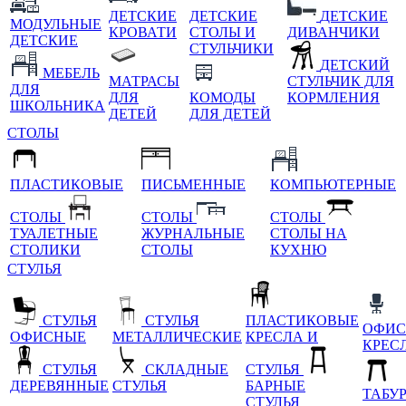
ДЕТСКИЕ
ДЕТСКИЕ
ДЕТСКИЕ
МОДУЛЬНЫЕ
КРОВАТИ
СТОЛЫ И
ДИВАНЧИКИ
ДЕТСКИЕ
СТУЛЬЧИКИ
ДЕТСКИЙ
МЕБЕЛЬ
МАТРАСЫ
СТУЛЬЧИК ДЛЯ
ДЛЯ
ДЛЯ
КОМОДЫ
КОРМЛЕНИЯ
ШКОЛЬНИКА
ДЕТЕЙ
ДЛЯ ДЕТЕЙ
СТОЛЫ
ПЛАСТИКОВЫЕ
ПИСЬМЕННЫЕ
КОМПЬЮТЕРНЫЕ
СТОЛЫ
СТОЛЫ
СТОЛЫ
ТУАЛЕТНЫЕ
ЖУРНАЛЬНЫЕ
СТОЛЫ НА
СТОЛИКИ
СТОЛЫ
КУХНЮ
СТУЛЬЯ
СТУЛЬЯ
СТУЛЬЯ
ПЛАСТИКОВЫЕ
ОФИС
ОФИСНЫЕ
МЕТАЛЛИЧЕСКИЕ
КРЕСЛА И
КРЕС
СТУЛЬЯ
СКЛАДНЫЕ
СТУЛЬЯ
ДЕРЕВЯННЫЕ
СТУЛЬЯ
БАРНЫЕ
ТАБУ
СТУЛЬЯ