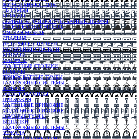
ЖУРНАЛЬНЫЕ СТОЛЫ
ТВ ТУМБЫ
КОМОДЫ
СЕРВАНТЫ ДЛЯ ПОСУДЫ, БАРНЫЕ ШКАФЫ
БЕСКАРКАСНАЯ МЕБЕЛЬ
МЯГКАЯ МЕБЕЛЬ
СПАЛЬНЯ
ИНТЕРЬЕРЫ СПАЛЬНИ
МОДУЛЬНЫЕ СПАЛЬНИ
КРОВАТИ
МАТРАСЫ
ТУАЛЕТНЫЕ СТОЛИКИ
КОМОДЫ
ПРИКРОВАТНЫЕ ТУМБЫ
ГАРДЕРОБНЫЕ СИСТЕМЫ
ЗЕРКАЛА
ЭЛЕКТРОКАМИНЫ
ПРИХОЖАЯ
МАЛЕНЬКИЕ ПРИХОЖИЕ
МОДУЛЬНЫЕ ПРИХОЖИЕ
ОБУВНЫЕ ТУМБЫ
ВЕШАЛКИ
ГАРДЕРОБНЫЕ СИСТЕМЫ
ЗЕРКАЛА
ПУФИКИ И БАНКЕТКИ