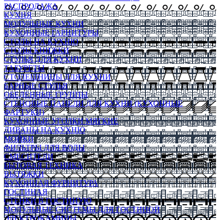
РАСПРОДАЖА
КУХНЯ
МОДУЛЬНЫЕ КУХНИ
КУХОННЫЕ ГАРНИТУРЫ
СТОЛЫ НА КУХНЮ
СТОЛЫ КНИЖКИ
СТУЛЬЯ ДЛЯ КУХНИ
ТАБУРЕТЫ
СТОЛЕШНИЦЫ ДЛЯ КУХНИ
БАРНЫЕ СТУЛЬЯ
ОБЕДЕННЫЕ ГРУППЫ
СТЕНОВЫЕ ПАНЕЛИ ДЛЯ КУХНИ (КУХОННЫЕ
ФАРТУКИ)
КУХОННЫЕ УГОЛКИ МЯГКИЕ
ДИВАНЫ НА КУХНЮ
МОЙКИ
ФИЛЬТРЫ ДЛЯ ВОДЫ
СМЕСИТЕЛИ
БЫТОВАЯ ТЕХНИКА
ВЫТЯЖКИ
КУХОННАЯ ФУРНИТУРА
ГОСТИНАЯ
СТЕНКИ В ГОСТИНУЮ
МОДУЛЬНЫЕ СИСТЕМЫ ДЛЯ ГОСТИНОЙ
ЭЛЕКТРОКАМИНЫ