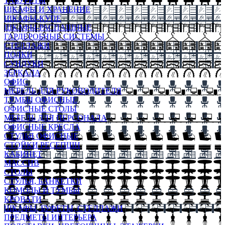
ТАБУРЕТЫ
ШКАФЫ И ХРАНЕНИЕ
ШКАФЫ-КУПЕ
ШКАФЫ-РАСПАШНЫЕ
ГАРДЕРОБНЫЕ СИСТЕМЫ
СТЕЛЛАЖИ
ПОЛКИ
СУНДУКИ
ЗЕРКАЛА
ОФИС
МЕБЕЛЬ ДЛЯ РУКОВОДИТЕЛЯ
ТУМБЫ ОФИСНЫЕ
ОФИСНЫЕ СТОЛЫ
МЕБЕЛЬ ДЛЯ ПЕРСОНАЛА
ОФИСНЫЕ КРЕСЛА
СТУЛЬЯ ОФИСНЫЕ
СТОЙКИ РЕСЕПШН
КАБИНЕТ
МАССИВ
СТОЛЫ
СТУЛЬЯ, БАНКЕТКИ
КОМОДЫ И ТУМБЫ
КРОВАТИ
ШКАФЫ, БУФЕТЫ, СТЕЛЛАЖИ
ПРЕДМЕТЫ ИНТЕРЬЕРА