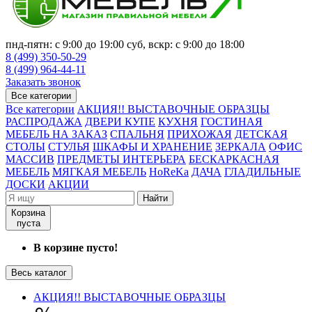
пнд-пятн: с 9:00 до 19:00 суб, вскр: с 9:00 до 18:00
8 (499) 350-50-29
8 (499) 964-44-11
Заказать звонок
Все категории
Все категории
АКЦИЯ!! ВЫСТАВОЧНЫЕ ОБРАЗЦЫ
РАСПРОДАЖА
ДВЕРИ КУПЕ
КУХНЯ
ГОСТИНАЯ
МЕБЕЛЬ НА ЗАКАЗ
СПАЛЬНЯ
ПРИХОЖАЯ
ДЕТСКАЯ
СТОЛЫ
СТУЛЬЯ
ШКАФЫ И ХРАНЕНИЕ
ЗЕРКАЛА
ОФИС
МАССИВ
ПРЕДМЕТЫ ИНТЕРЬЕРА
БЕСКАРКАСНАЯ
МЕБЕЛЬ
МЯГКАЯ МЕБЕЛЬ
HoReKa
ДАЧА
ГЛАДИЛЬНЫЕ
ДОСКИ
АКЦИИ
Найти
Корзина
пуста
В корзине пусто!
Весь каталог
АКЦИЯ!! ВЫСТАВОЧНЫЕ ОБРАЗЦЫ