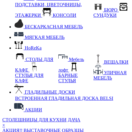
ПОДСТАВКИ, ЦВЕТОЧНИЦЫ,
БЮРО
ЭТАЖЕРКИ
КОНСОЛИ
СУНДУКИ
БЕСКАРКАСНАЯ МЕБЕЛЬ
МЯГКАЯ МЕБЕЛЬ
HoReKa
СТОЛЫ ДЛЯ
Мебель
ВЕШАЛКИ
КАФЕ
лофт
УЛИЧНАЯ
СТУЛЬЯ ДЛЯ
БАРНЫЕ
МЕБЕЛЬ
КАФЕ
СТУЛЬЯ
ГЛАДИЛЬНЫЕ ДОСКИ
ВСТРОЕННАЯ ГЛАДИЛЬНАЯ ДОСКА BELSI
АКЦИИ
СТОЛЕШНИЦЫ ДЛЯ КУХНИ
ДАЧА
×
АКЦИЯ!! ВЫСТАВОЧНЫЕ ОБРАЗЦЫ