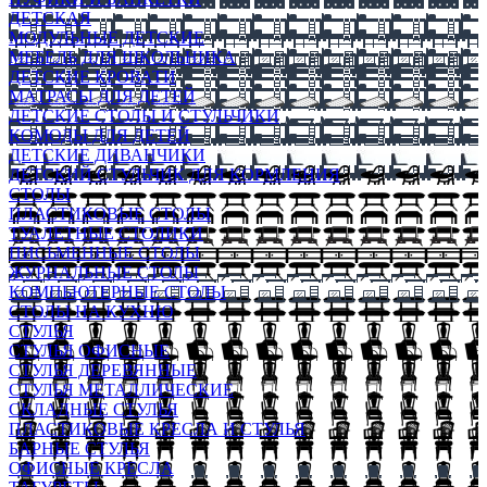
ДЕТСКАЯ
МОДУЛЬНЫЕ ДЕТСКИЕ
МЕБЕЛЬ ДЛЯ ШКОЛЬНИКА
ДЕТСКИЕ КРОВАТИ
МАТРАСЫ ДЛЯ ДЕТЕЙ
ДЕТСКИЕ СТОЛЫ И СТУЛЬЧИКИ
КОМОДЫ ДЛЯ ДЕТЕЙ
ДЕТСКИЕ ДИВАНЧИКИ
ДЕТСКИЙ СТУЛЬЧИК ДЛЯ КОРМЛЕНИЯ
СТОЛЫ
ПЛАСТИКОВЫЕ СТОЛЫ
ТУАЛЕТНЫЕ СТОЛИКИ
ПИСЬМЕННЫЕ СТОЛЫ
ЖУРНАЛЬНЫЕ СТОЛЫ
КОМПЬЮТЕРНЫЕ СТОЛЫ
СТОЛЫ НА КУХНЮ
СТУЛЬЯ
СТУЛЬЯ ОФИСНЫЕ
СТУЛЬЯ ДЕРЕВЯННЫЕ
СТУЛЬЯ МЕТАЛЛИЧЕСКИЕ
СКЛАДНЫЕ СТУЛЬЯ
ПЛАСТИКОВЫЕ КРЕСЛА И СТУЛЬЯ
БАРНЫЕ СТУЛЬЯ
ОФИСНЫЕ КРЕСЛА