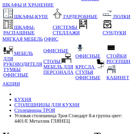
ШКАФЫ И ХРАНЕНИЕ
ШКАФЫ-КУПЕ
ГАРДЕРОБНЫЕ
ПОЛКИ
ШКАФЫ-
СИСТЕМЫ
РАСПАШНЫЕ
СТЕЛЛАЖИ
СУНДУКИ
МЯГКАЯ МЕБЕЛЬ
ОФИС
ОФИСНЫЕ
МЕБЕЛЬ
ОФИСНЫЕ
СТОЙКИ
ДЛЯ
СТОЛЫ
РЕСЕПШН
РУКОВОДИТЕЛЯ
МЕБЕЛЬ ДЛЯ
КРЕСЛА
ТУМБЫ
ПЕРСОНАЛА
СТУЛЬЯ
ОФИСНЫЕ
ОФИСНЫЕ
КАБИНЕТ
АКЦИИ
КУХНЯ
СТОЛЕШНИЦЫ ДЛЯ КУХНИ
Столешницы ТРОЯ
Угловая столешница Троя Стандарт 8-я группа цвет:
4401/Е Металлик ГЛЯНЕЦ