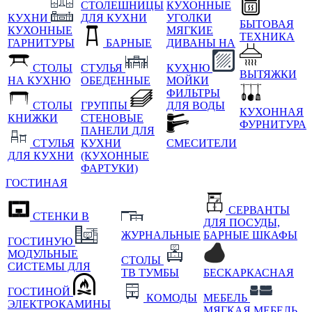
СТОЛЕШНИЦЫ
КУХОННЫЕ
КУХНИ
ДЛЯ КУХНИ
УГОЛКИ
БЫТОВАЯ
КУХОННЫЕ
МЯГКИЕ
ТЕХНИКА
ГАРНИТУРЫ
БАРНЫЕ
ДИВАНЫ НА
СТОЛЫ
СТУЛЬЯ
КУХНЮ
ВЫТЯЖКИ
НА КУХНЮ
ОБЕДЕННЫЕ
МОЙКИ
ФИЛЬТРЫ
СТОЛЫ
ГРУППЫ
ДЛЯ ВОДЫ
КУХОННАЯ
КНИЖКИ
СТЕНОВЫЕ
ФУРНИТУРА
ПАНЕЛИ ДЛЯ
СТУЛЬЯ
КУХНИ
СМЕСИТЕЛИ
ДЛЯ КУХНИ
(КУХОННЫЕ
ФАРТУКИ)
ГОСТИНАЯ
СЕРВАНТЫ
СТЕНКИ В
ДЛЯ ПОСУДЫ,
ЖУРНАЛЬНЫЕ
БАРНЫЕ ШКАФЫ
ГОСТИНУЮ
МОДУЛЬНЫЕ
СТОЛЫ
СИСТЕМЫ ДЛЯ
ТВ ТУМБЫ
БЕСКАРКАСНАЯ
ГОСТИНОЙ
КОМОДЫ
МЕБЕЛЬ
ЭЛЕКТРОКАМИНЫ
МЯГКАЯ МЕБЕЛЬ