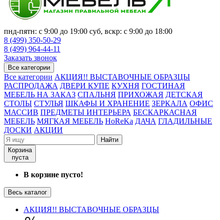
пнд-пятн: с 9:00 до 19:00 суб, вскр: с 9:00 до 18:00
8 (499) 350-50-29
8 (499) 964-44-11
Заказать звонок
Все категории
Все категории
АКЦИЯ!! ВЫСТАВОЧНЫЕ ОБРАЗЦЫ
РАСПРОДАЖА
ДВЕРИ КУПЕ
КУХНЯ
ГОСТИНАЯ
МЕБЕЛЬ НА ЗАКАЗ
СПАЛЬНЯ
ПРИХОЖАЯ
ДЕТСКАЯ
СТОЛЫ
СТУЛЬЯ
ШКАФЫ И ХРАНЕНИЕ
ЗЕРКАЛА
ОФИС
МАССИВ
ПРЕДМЕТЫ ИНТЕРЬЕРА
БЕСКАРКАСНАЯ
МЕБЕЛЬ
МЯГКАЯ МЕБЕЛЬ
HoReKa
ДАЧА
ГЛАДИЛЬНЫЕ
ДОСКИ
АКЦИИ
Найти
Корзина
пуста
В корзине пусто!
Весь каталог
АКЦИЯ!! ВЫСТАВОЧНЫЕ ОБРАЗЦЫ