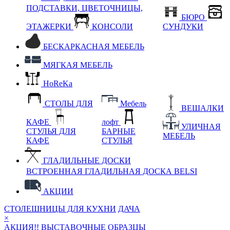
ПОДСТАВКИ, ЦВЕТОЧНИЦЫ,
БЮРО
ЭТАЖЕРКИ
КОНСОЛИ
СУНДУКИ
БЕСКАРКАСНАЯ МЕБЕЛЬ
МЯГКАЯ МЕБЕЛЬ
HoReKa
СТОЛЫ ДЛЯ
Мебель
ВЕШАЛКИ
КАФЕ
лофт
УЛИЧНАЯ
СТУЛЬЯ ДЛЯ
БАРНЫЕ
МЕБЕЛЬ
КАФЕ
СТУЛЬЯ
ГЛАДИЛЬНЫЕ ДОСКИ
ВСТРОЕННАЯ ГЛАДИЛЬНАЯ ДОСКА BELSI
АКЦИИ
СТОЛЕШНИЦЫ ДЛЯ КУХНИ
ДАЧА
×
АКЦИЯ!! ВЫСТАВОЧНЫЕ ОБРАЗЦЫ