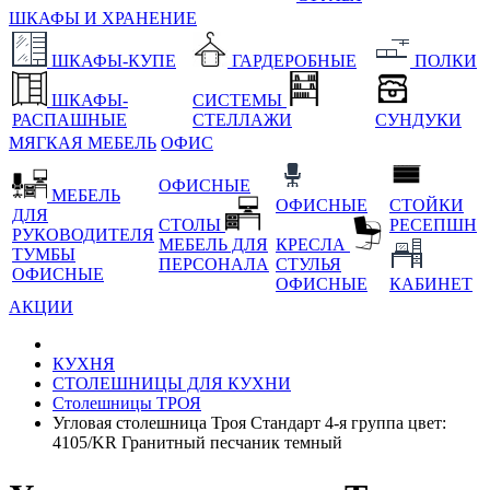
ШКАФЫ И ХРАНЕНИЕ
ШКАФЫ-КУПЕ
ГАРДЕРОБНЫЕ
ПОЛКИ
ШКАФЫ-
СИСТЕМЫ
РАСПАШНЫЕ
СТЕЛЛАЖИ
СУНДУКИ
МЯГКАЯ МЕБЕЛЬ
ОФИС
ОФИСНЫЕ
МЕБЕЛЬ
ОФИСНЫЕ
СТОЙКИ
ДЛЯ
СТОЛЫ
РЕСЕПШН
РУКОВОДИТЕЛЯ
МЕБЕЛЬ ДЛЯ
КРЕСЛА
ТУМБЫ
ПЕРСОНАЛА
СТУЛЬЯ
ОФИСНЫЕ
ОФИСНЫЕ
КАБИНЕТ
АКЦИИ
КУХНЯ
СТОЛЕШНИЦЫ ДЛЯ КУХНИ
Столешницы ТРОЯ
Угловая столешница Троя Стандарт 4-я группа цвет:
4105/KR Гранитный песчаник темный