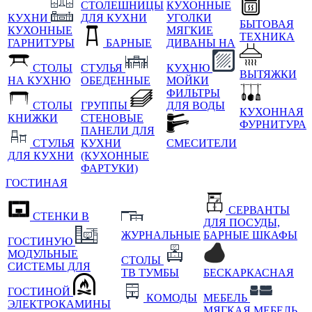
СТОЛЕШНИЦЫ
КУХОННЫЕ
КУХНИ
ДЛЯ КУХНИ
УГОЛКИ
БЫТОВАЯ
КУХОННЫЕ
МЯГКИЕ
ТЕХНИКА
ГАРНИТУРЫ
БАРНЫЕ
ДИВАНЫ НА
СТОЛЫ
СТУЛЬЯ
КУХНЮ
ВЫТЯЖКИ
НА КУХНЮ
ОБЕДЕННЫЕ
МОЙКИ
ФИЛЬТРЫ
СТОЛЫ
ГРУППЫ
ДЛЯ ВОДЫ
КУХОННАЯ
КНИЖКИ
СТЕНОВЫЕ
ФУРНИТУРА
ПАНЕЛИ ДЛЯ
СТУЛЬЯ
КУХНИ
СМЕСИТЕЛИ
ДЛЯ КУХНИ
(КУХОННЫЕ
ФАРТУКИ)
ГОСТИНАЯ
СЕРВАНТЫ
СТЕНКИ В
ДЛЯ ПОСУДЫ,
ЖУРНАЛЬНЫЕ
БАРНЫЕ ШКАФЫ
ГОСТИНУЮ
МОДУЛЬНЫЕ
СТОЛЫ
СИСТЕМЫ ДЛЯ
ТВ ТУМБЫ
БЕСКАРКАСНАЯ
ГОСТИНОЙ
КОМОДЫ
МЕБЕЛЬ
ЭЛЕКТРОКАМИНЫ
МЯГКАЯ МЕБЕЛЬ