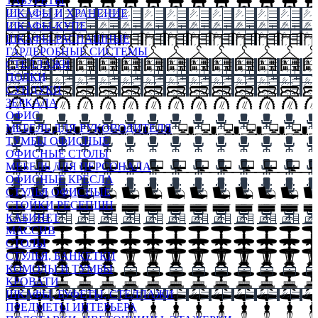
ТАБУРЕТЫ
ШКАФЫ И ХРАНЕНИЕ
ШКАФЫ-КУПЕ
ШКАФЫ-РАСПАШНЫЕ
ГАРДЕРОБНЫЕ СИСТЕМЫ
СТЕЛЛАЖИ
ПОЛКИ
СУНДУКИ
ЗЕРКАЛА
ОФИС
МЕБЕЛЬ ДЛЯ РУКОВОДИТЕЛЯ
ТУМБЫ ОФИСНЫЕ
ОФИСНЫЕ СТОЛЫ
МЕБЕЛЬ ДЛЯ ПЕРСОНАЛА
ОФИСНЫЕ КРЕСЛА
СТУЛЬЯ ОФИСНЫЕ
СТОЙКИ РЕСЕПШН
КАБИНЕТ
МАССИВ
СТОЛЫ
СТУЛЬЯ, БАНКЕТКИ
КОМОДЫ И ТУМБЫ
КРОВАТИ
ШКАФЫ, БУФЕТЫ, СТЕЛЛАЖИ
ПРЕДМЕТЫ ИНТЕРЬЕРА