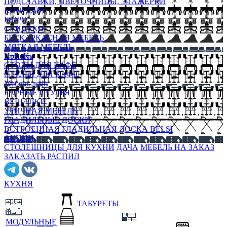
ПОДСТАВКИ, ЦВЕТОЧНИЦЫ, ЭТАЖЕРКИ
КОНСОЛИ
БЮРО
СУНДУКИ
БЕСКАРКАСНАЯ МЕБЕЛЬ
МЯГКАЯ МЕБЕЛЬ
HoReKa
СТОЛЫ ДЛЯ КАФЕ
СТУЛЬЯ ДЛЯ КАФЕ
Мебель лофт
БАРНЫЕ СТУЛЬЯ
ВЕШАЛКИ
УЛИЧНАЯ МЕБЕЛЬ
ГЛАДИЛЬНЫЕ ДОСКИ
ВСТРОЕННАЯ ГЛАДИЛЬНАЯ ДОСКА BELSI
АКЦИИ
СТОЛЕШНИЦЫ ДЛЯ КУХНИ
ДАЧА
МЕБЕЛЬ НА ЗАКАЗ
ЗАКАЗАТЬ РАСПИЛ
КУХНЯ
ТАБУРЕТЫ
МОДУЛЬНЫЕ