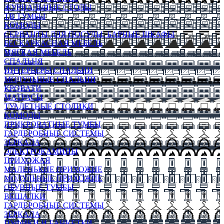
ЖУРНАЛЬНЫЕ СТОЛЫ
ТВ ТУМБЫ
КОМОДЫ
СЕРВАНТЫ ДЛЯ ПОСУДЫ, БАРНЫЕ ШКАФЫ
БЕСКАРКАСНАЯ МЕБЕЛЬ
МЯГКАЯ МЕБЕЛЬ
СПАЛЬНЯ
ИНТЕРЬЕРЫ СПАЛЬНИ
МОДУЛЬНЫЕ СПАЛЬНИ
КРОВАТИ
МАТРАСЫ
ТУАЛЕТНЫЕ СТОЛИКИ
КОМОДЫ
ПРИКРОВАТНЫЕ ТУМБЫ
ГАРДЕРОБНЫЕ СИСТЕМЫ
ЗЕРКАЛА
ЭЛЕКТРОКАМИНЫ
ПРИХОЖАЯ
МАЛЕНЬКИЕ ПРИХОЖИЕ
МОДУЛЬНЫЕ ПРИХОЖИЕ
ОБУВНЫЕ ТУМБЫ
ВЕШАЛКИ
ГАРДЕРОБНЫЕ СИСТЕМЫ
ЗЕРКАЛА
ПУФИКИ И БАНКЕТКИ