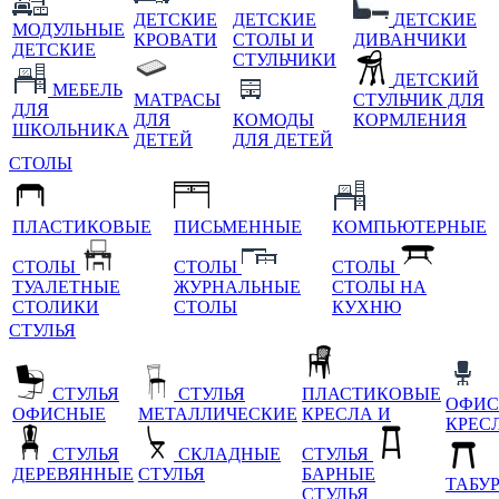
ДЕТСКИЕ
ДЕТСКИЕ
ДЕТСКИЕ
МОДУЛЬНЫЕ
КРОВАТИ
СТОЛЫ И
ДИВАНЧИКИ
ДЕТСКИЕ
СТУЛЬЧИКИ
ДЕТСКИЙ
МЕБЕЛЬ
МАТРАСЫ
СТУЛЬЧИК ДЛЯ
ДЛЯ
ДЛЯ
КОМОДЫ
КОРМЛЕНИЯ
ШКОЛЬНИКА
ДЕТЕЙ
ДЛЯ ДЕТЕЙ
СТОЛЫ
ПЛАСТИКОВЫЕ
ПИСЬМЕННЫЕ
КОМПЬЮТЕРНЫЕ
СТОЛЫ
СТОЛЫ
СТОЛЫ
ТУАЛЕТНЫЕ
ЖУРНАЛЬНЫЕ
СТОЛЫ НА
СТОЛИКИ
СТОЛЫ
КУХНЮ
СТУЛЬЯ
СТУЛЬЯ
СТУЛЬЯ
ПЛАСТИКОВЫЕ
ОФИС
ОФИСНЫЕ
МЕТАЛЛИЧЕСКИЕ
КРЕСЛА И
КРЕС
СТУЛЬЯ
СКЛАДНЫЕ
СТУЛЬЯ
ДЕРЕВЯННЫЕ
СТУЛЬЯ
БАРНЫЕ
ТАБУ
СТУЛЬЯ