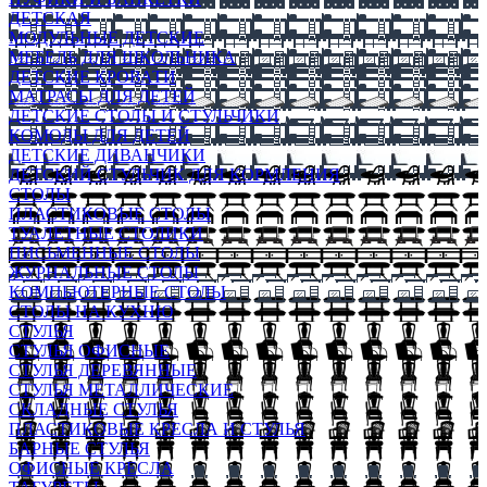
ДЕТСКАЯ
МОДУЛЬНЫЕ ДЕТСКИЕ
МЕБЕЛЬ ДЛЯ ШКОЛЬНИКА
ДЕТСКИЕ КРОВАТИ
МАТРАСЫ ДЛЯ ДЕТЕЙ
ДЕТСКИЕ СТОЛЫ И СТУЛЬЧИКИ
КОМОДЫ ДЛЯ ДЕТЕЙ
ДЕТСКИЕ ДИВАНЧИКИ
ДЕТСКИЙ СТУЛЬЧИК ДЛЯ КОРМЛЕНИЯ
СТОЛЫ
ПЛАСТИКОВЫЕ СТОЛЫ
ТУАЛЕТНЫЕ СТОЛИКИ
ПИСЬМЕННЫЕ СТОЛЫ
ЖУРНАЛЬНЫЕ СТОЛЫ
КОМПЬЮТЕРНЫЕ СТОЛЫ
СТОЛЫ НА КУХНЮ
СТУЛЬЯ
СТУЛЬЯ ОФИСНЫЕ
СТУЛЬЯ ДЕРЕВЯННЫЕ
СТУЛЬЯ МЕТАЛЛИЧЕСКИЕ
СКЛАДНЫЕ СТУЛЬЯ
ПЛАСТИКОВЫЕ КРЕСЛА И СТУЛЬЯ
БАРНЫЕ СТУЛЬЯ
ОФИСНЫЕ КРЕСЛА