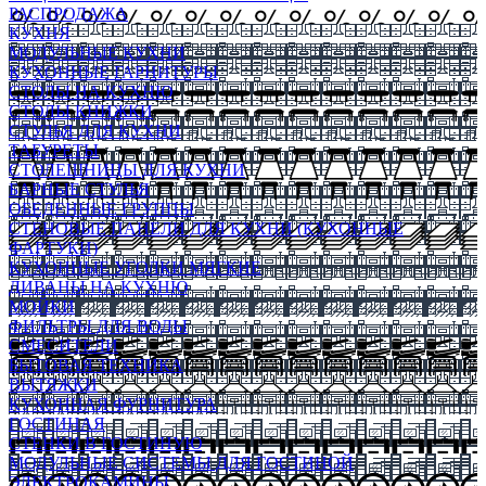
РАСПРОДАЖА
КУХНЯ
МОДУЛЬНЫЕ КУХНИ
КУХОННЫЕ ГАРНИТУРЫ
СТОЛЫ НА КУХНЮ
СТОЛЫ КНИЖКИ
СТУЛЬЯ ДЛЯ КУХНИ
ТАБУРЕТЫ
СТОЛЕШНИЦЫ ДЛЯ КУХНИ
БАРНЫЕ СТУЛЬЯ
ОБЕДЕННЫЕ ГРУППЫ
СТЕНОВЫЕ ПАНЕЛИ ДЛЯ КУХНИ (КУХОННЫЕ
ФАРТУКИ)
КУХОННЫЕ УГОЛКИ МЯГКИЕ
ДИВАНЫ НА КУХНЮ
МОЙКИ
ФИЛЬТРЫ ДЛЯ ВОДЫ
СМЕСИТЕЛИ
БЫТОВАЯ ТЕХНИКА
ВЫТЯЖКИ
КУХОННАЯ ФУРНИТУРА
ГОСТИНАЯ
СТЕНКИ В ГОСТИНУЮ
МОДУЛЬНЫЕ СИСТЕМЫ ДЛЯ ГОСТИНОЙ
ЭЛЕКТРОКАМИНЫ