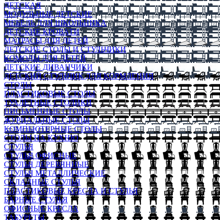
ДЕТСКАЯ
МОДУЛЬНЫЕ ДЕТСКИЕ
МЕБЕЛЬ ДЛЯ ШКОЛЬНИКА
ДЕТСКИЕ КРОВАТИ
МАТРАСЫ ДЛЯ ДЕТЕЙ
ДЕТСКИЕ СТОЛЫ И СТУЛЬЧИКИ
КОМОДЫ ДЛЯ ДЕТЕЙ
ДЕТСКИЕ ДИВАНЧИКИ
ДЕТСКИЙ СТУЛЬЧИК ДЛЯ КОРМЛЕНИЯ
СТОЛЫ
ПЛАСТИКОВЫЕ СТОЛЫ
ТУАЛЕТНЫЕ СТОЛИКИ
ПИСЬМЕННЫЕ СТОЛЫ
ЖУРНАЛЬНЫЕ СТОЛЫ
КОМПЬЮТЕРНЫЕ СТОЛЫ
СТОЛЫ НА КУХНЮ
СТУЛЬЯ
СТУЛЬЯ ОФИСНЫЕ
СТУЛЬЯ ДЕРЕВЯННЫЕ
СТУЛЬЯ МЕТАЛЛИЧЕСКИЕ
СКЛАДНЫЕ СТУЛЬЯ
ПЛАСТИКОВЫЕ КРЕСЛА И СТУЛЬЯ
БАРНЫЕ СТУЛЬЯ
ОФИСНЫЕ КРЕСЛА
ТАБУРЕТЫ