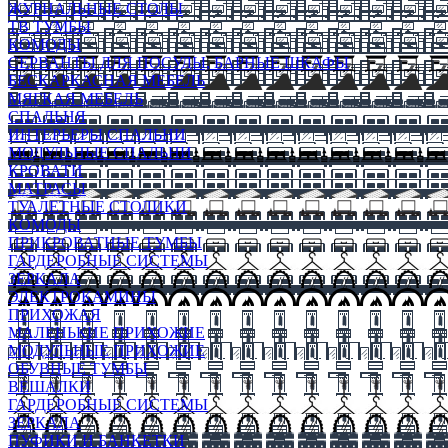
ЖУРНАЛЬНЫЕ СТОЛЫ
ТВ ТУМБЫ
КОМОДЫ
СЕРВАНТЫ ДЛЯ ПОСУДЫ, БАРНЫЕ ШКАФЫ
БЕСКАРКАСНАЯ МЕБЕЛЬ
МЯГКАЯ МЕБЕЛЬ
СПАЛЬНЯ
ИНТЕРЬЕРЫ СПАЛЬНИ
МОДУЛЬНЫЕ СПАЛЬНИ
КРОВАТИ
МАТРАСЫ
ТУАЛЕТНЫЕ СТОЛИКИ
КОМОДЫ
ПРИКРОВАТНЫЕ ТУМБЫ
ГАРДЕРОБНЫЕ СИСТЕМЫ
ЗЕРКАЛА
ЭЛЕКТРОКАМИНЫ
ПРИХОЖАЯ
МАЛЕНЬКИЕ ПРИХОЖИЕ
МОДУЛЬНЫЕ ПРИХОЖИЕ
ОБУВНЫЕ ТУМБЫ
ВЕШАЛКИ
ГАРДЕРОБНЫЕ СИСТЕМЫ
ЗЕРКАЛА
ПУФИКИ И БАНКЕТКИ