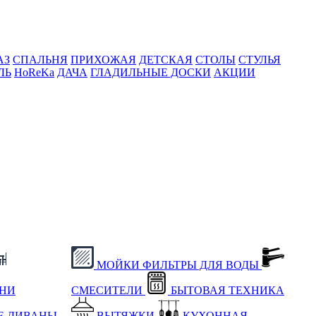
АЗ
СПАЛЬНЯ
ПРИХОЖАЯ
ДЕТСКАЯ
СТОЛЫ
СТУЛЬЯ
ЛЬ
HoReKa
ДАЧА
ГЛАДИЛЬНЫЕ ДОСКИ
АКЦИИ
МОЙКИ
ФИЛЬТРЫ ДЛЯ ВОДЫ
ХНИ
СМЕСИТЕЛИ
БЫТОВАЯ ТЕХНИКА
Е
ДИВАНЫ
ВЫТЯЖКИ
КУХОННАЯ