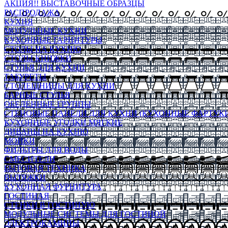
АКЦИЯ!! ВЫСТАВОЧНЫЕ ОБРАЗЦЫ
РАСПРОДАЖА
КУХНЯ
МОДУЛЬНЫЕ КУХНИ
КУХОННЫЕ ГАРНИТУРЫ
СТОЛЫ НА КУХНЮ
СТОЛЫ КНИЖКИ
СТУЛЬЯ ДЛЯ КУХНИ
ТАБУРЕТЫ
СТОЛЕШНИЦЫ ДЛЯ КУХНИ
БАРНЫЕ СТУЛЬЯ
ОБЕДЕННЫЕ ГРУППЫ
СТЕНОВЫЕ ПАНЕЛИ ДЛЯ КУХНИ (КУХОННЫЕ ФАРТУКИ
КУХОННЫЕ УГОЛКИ МЯГКИЕ
ДИВАНЫ НА КУХНЮ
МОЙКИ
ФИЛЬТРЫ ДЛЯ ВОДЫ
СМЕСИТЕЛИ
БЫТОВАЯ ТЕХНИКА
ВЫТЯЖКИ
КУХОННАЯ ФУРНИТУРА
ГОСТИНАЯ
СТЕНКИ В ГОСТИНУЮ
МОДУЛЬНЫЕ СИСТЕМЫ ДЛЯ ГОСТИНОЙ
ЭЛЕКТРОКАМИНЫ