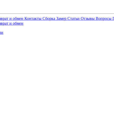
зврат и обмен
Контакты
Сборка
Замер
Статьи
Отзывы
Вопросы
зврат и обмен
ли