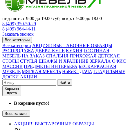
пнд-пятн: с 9:00 до 19:00 суб, вскр: с 9:00 до 18:00
8 (499) 350-50-29
8 (499) 964-44-11
Заказать звонок
Все категории
Все категории
АКЦИЯ!! ВЫСТАВОЧНЫЕ ОБРАЗЦЫ
РАСПРОДАЖА
ДВЕРИ КУПЕ
КУХНЯ
ГОСТИНАЯ
МЕБЕЛЬ НА ЗАКАЗ
СПАЛЬНЯ
ПРИХОЖАЯ
ДЕТСКАЯ
СТОЛЫ
СТУЛЬЯ
ШКАФЫ И ХРАНЕНИЕ
ЗЕРКАЛА
ОФИС
МАССИВ
ПРЕДМЕТЫ ИНТЕРЬЕРА
БЕСКАРКАСНАЯ
МЕБЕЛЬ
МЯГКАЯ МЕБЕЛЬ
HoReKa
ДАЧА
ГЛАДИЛЬНЫЕ
ДОСКИ
АКЦИИ
Найти
Корзина
пуста
В корзине пусто!
Весь каталог
АКЦИЯ!! ВЫСТАВОЧНЫЕ ОБРАЗЦЫ