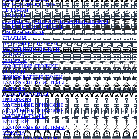
ЖУРНАЛЬНЫЕ СТОЛЫ
ТВ ТУМБЫ
КОМОДЫ
СЕРВАНТЫ ДЛЯ ПОСУДЫ, БАРНЫЕ ШКАФЫ
БЕСКАРКАСНАЯ МЕБЕЛЬ
МЯГКАЯ МЕБЕЛЬ
СПАЛЬНЯ
ИНТЕРЬЕРЫ СПАЛЬНИ
МОДУЛЬНЫЕ СПАЛЬНИ
КРОВАТИ
МАТРАСЫ
ТУАЛЕТНЫЕ СТОЛИКИ
КОМОДЫ
ПРИКРОВАТНЫЕ ТУМБЫ
ГАРДЕРОБНЫЕ СИСТЕМЫ
ЗЕРКАЛА
ЭЛЕКТРОКАМИНЫ
ПРИХОЖАЯ
МАЛЕНЬКИЕ ПРИХОЖИЕ
МОДУЛЬНЫЕ ПРИХОЖИЕ
ОБУВНЫЕ ТУМБЫ
ВЕШАЛКИ
ГАРДЕРОБНЫЕ СИСТЕМЫ
ЗЕРКАЛА
ПУФИКИ И БАНКЕТКИ