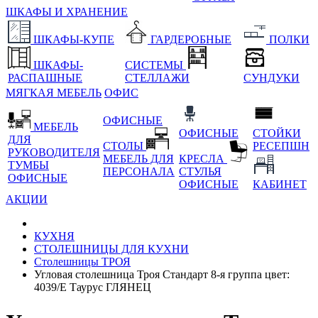
ШКАФЫ И ХРАНЕНИЕ
ШКАФЫ-КУПЕ
ГАРДЕРОБНЫЕ
ПОЛКИ
ШКАФЫ-
СИСТЕМЫ
РАСПАШНЫЕ
СТЕЛЛАЖИ
СУНДУКИ
МЯГКАЯ МЕБЕЛЬ
ОФИС
ОФИСНЫЕ
МЕБЕЛЬ
ОФИСНЫЕ
СТОЙКИ
ДЛЯ
СТОЛЫ
РЕСЕПШН
РУКОВОДИТЕЛЯ
МЕБЕЛЬ ДЛЯ
КРЕСЛА
ТУМБЫ
ПЕРСОНАЛА
СТУЛЬЯ
ОФИСНЫЕ
ОФИСНЫЕ
КАБИНЕТ
АКЦИИ
КУХНЯ
СТОЛЕШНИЦЫ ДЛЯ КУХНИ
Столешницы ТРОЯ
Угловая столешница Троя Стандарт 8-я группа цвет:
4039/Е Таурус ГЛЯНЕЦ