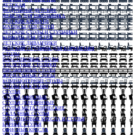
ДЕТСКАЯ
МОДУЛЬНЫЕ ДЕТСКИЕ
МЕБЕЛЬ ДЛЯ ШКОЛЬНИКА
ДЕТСКИЕ КРОВАТИ
МАТРАСЫ ДЛЯ ДЕТЕЙ
ДЕТСКИЕ СТОЛЫ И СТУЛЬЧИКИ
КОМОДЫ ДЛЯ ДЕТЕЙ
ДЕТСКИЕ ДИВАНЧИКИ
ДЕТСКИЙ СТУЛЬЧИК ДЛЯ КОРМЛЕНИЯ
СТОЛЫ
ПЛАСТИКОВЫЕ СТОЛЫ
ТУАЛЕТНЫЕ СТОЛИКИ
ПИСЬМЕННЫЕ СТОЛЫ
ЖУРНАЛЬНЫЕ СТОЛЫ
КОМПЬЮТЕРНЫЕ СТОЛЫ
СТОЛЫ НА КУХНЮ
СТУЛЬЯ
СТУЛЬЯ ОФИСНЫЕ
СТУЛЬЯ ДЕРЕВЯННЫЕ
СТУЛЬЯ МЕТАЛЛИЧЕСКИЕ
СКЛАДНЫЕ СТУЛЬЯ
ПЛАСТИКОВЫЕ КРЕСЛА И СТУЛЬЯ
БАРНЫЕ СТУЛЬЯ
ОФИСНЫЕ КРЕСЛА