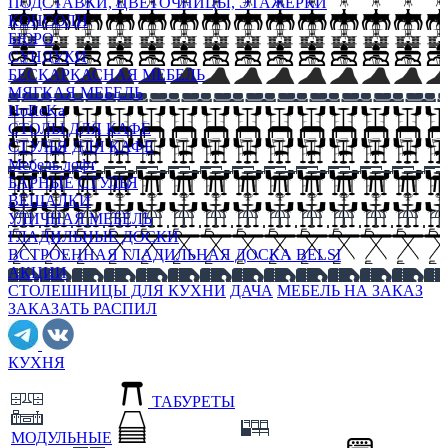
ПОДСТАВКИ, ЦВЕТОЧНИЦЫ, ЭТАЖЕРКИ
КОНСОЛИ
БЮРО
СУНДУКИ
БЕСКАРКАСНАЯ МЕБЕЛЬ
МЯГКАЯ МЕБЕЛЬ
HoReKa
СТОЛЫ ДЛЯ КАФЕ
СТУЛЬЯ ДЛЯ КАФЕ
Мебель лофт
БАРНЫЕ СТУЛЬЯ
ВЕШАЛКИ
УЛИЧНАЯ МЕБЕЛЬ
ГЛАДИЛЬНЫЕ ДОСКИ
ВСТРОЕННАЯ ГЛАДИЛЬНАЯ ДОСКА BELSI
АКЦИИ
СТОЛЕШНИЦЫ ДЛЯ КУХНИ
ДАЧА
МЕБЕЛЬ НА ЗАКАЗ
ЗАКАЗАТЬ РАСПИЛ
КУХНЯ
ТАБУРЕТЫ
МОДУЛЬНЫЕ