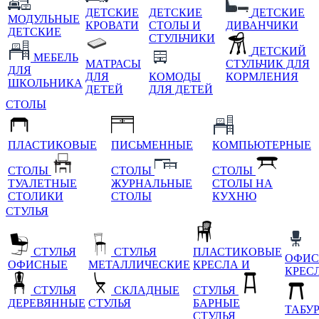
ДЕТСКИЕ
ДЕТСКИЕ
ДЕТСКИЕ
МОДУЛЬНЫЕ
КРОВАТИ
СТОЛЫ И
ДИВАНЧИКИ
ДЕТСКИЕ
СТУЛЬЧИКИ
ДЕТСКИЙ
МЕБЕЛЬ
МАТРАСЫ
СТУЛЬЧИК ДЛЯ
ДЛЯ
ДЛЯ
КОМОДЫ
КОРМЛЕНИЯ
ШКОЛЬНИКА
ДЕТЕЙ
ДЛЯ ДЕТЕЙ
СТОЛЫ
ПЛАСТИКОВЫЕ
ПИСЬМЕННЫЕ
КОМПЬЮТЕРНЫЕ
СТОЛЫ
СТОЛЫ
СТОЛЫ
ТУАЛЕТНЫЕ
ЖУРНАЛЬНЫЕ
СТОЛЫ НА
СТОЛИКИ
СТОЛЫ
КУХНЮ
СТУЛЬЯ
СТУЛЬЯ
СТУЛЬЯ
ПЛАСТИКОВЫЕ
ОФИС
ОФИСНЫЕ
МЕТАЛЛИЧЕСКИЕ
КРЕСЛА И
КРЕС
СТУЛЬЯ
СКЛАДНЫЕ
СТУЛЬЯ
ДЕРЕВЯННЫЕ
СТУЛЬЯ
БАРНЫЕ
ТАБУ
СТУЛЬЯ