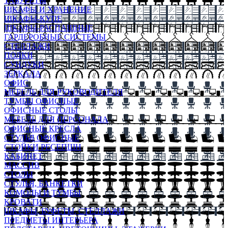
ТАБУРЕТЫ
ШКАФЫ И ХРАНЕНИЕ
ШКАФЫ-КУПЕ
ШКАФЫ-РАСПАШНЫЕ
ГАРДЕРОБНЫЕ СИСТЕМЫ
СТЕЛЛАЖИ
ПОЛКИ
СУНДУКИ
ЗЕРКАЛА
ОФИС
МЕБЕЛЬ ДЛЯ РУКОВОДИТЕЛЯ
ТУМБЫ ОФИСНЫЕ
ОФИСНЫЕ СТОЛЫ
МЕБЕЛЬ ДЛЯ ПЕРСОНАЛА
ОФИСНЫЕ КРЕСЛА
СТУЛЬЯ ОФИСНЫЕ
СТОЙКИ РЕСЕПШН
КАБИНЕТ
МАССИВ
СТОЛЫ
СТУЛЬЯ, БАНКЕТКИ
КОМОДЫ И ТУМБЫ
КРОВАТИ
ШКАФЫ, БУФЕТЫ, СТЕЛЛАЖИ
ПРЕДМЕТЫ ИНТЕРЬЕРА