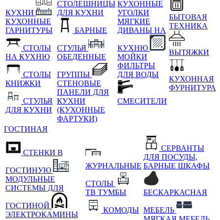
СТОЛЕШНИЦЫ
КУХОННЫЕ
КУХНИ
ДЛЯ КУХНИ
УГОЛКИ
БЫТОВАЯ
КУХОННЫЕ
МЯГКИЕ
ТЕХНИКА
ГАРНИТУРЫ
БАРНЫЕ
ДИВАНЫ НА
СТОЛЫ
СТУЛЬЯ
КУХНЮ
ВЫТЯЖКИ
НА КУХНЮ
ОБЕДЕННЫЕ
МОЙКИ
ФИЛЬТРЫ
СТОЛЫ
ГРУППЫ
ДЛЯ ВОДЫ
КУХОННАЯ
КНИЖКИ
СТЕНОВЫЕ
ФУРНИТУРА
ПАНЕЛИ ДЛЯ
СТУЛЬЯ
КУХНИ
СМЕСИТЕЛИ
ДЛЯ КУХНИ
(КУХОННЫЕ
ФАРТУКИ)
ГОСТИНАЯ
СЕРВАНТЫ
СТЕНКИ В
ДЛЯ ПОСУДЫ,
ЖУРНАЛЬНЫЕ
БАРНЫЕ ШКАФЫ
ГОСТИНУЮ
МОДУЛЬНЫЕ
СТОЛЫ
СИСТЕМЫ ДЛЯ
ТВ ТУМБЫ
БЕСКАРКАСНАЯ
ГОСТИНОЙ
КОМОДЫ
МЕБЕЛЬ
ЭЛЕКТРОКАМИНЫ
МЯГКАЯ МЕБЕЛЬ