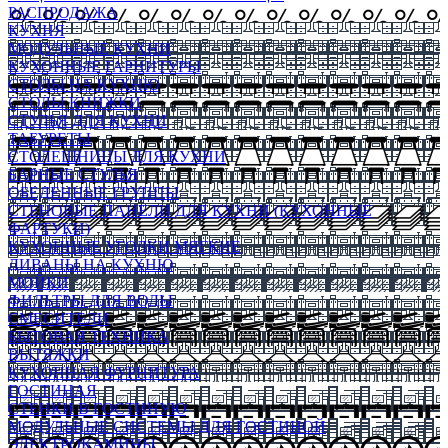
РАСПРОДАЖА
КУХНЯ
МОДУЛЬНЫЕ КУХНИ
КУХОННЫЕ ГАРНИТУРЫ
СТОЛЫ НА КУХНЮ
СТОЛЫ КНИЖКИ
СТУЛЬЯ ДЛЯ КУХНИ
ТАБУРЕТЫ
СТОЛЕШНИЦЫ ДЛЯ КУХНИ
БАРНЫЕ СТУЛЬЯ
ОБЕДЕННЫЕ ГРУППЫ
СТЕНОВЫЕ ПАНЕЛИ ДЛЯ КУХНИ (КУХОННЫЕ
ФАРТУКИ)
КУХОННЫЕ УГОЛКИ МЯГКИЕ
ДИВАНЫ НА КУХНЮ
МОЙКИ
ФИЛЬТРЫ ДЛЯ ВОДЫ
СМЕСИТЕЛИ
БЫТОВАЯ ТЕХНИКА
ВЫТЯЖКИ
КУХОННАЯ ФУРНИТУРА
ГОСТИНАЯ
СТЕНКИ В ГОСТИНУЮ
МОДУЛЬНЫЕ СИСТЕМЫ ДЛЯ ГОСТИНОЙ
ЭЛЕКТРОКАМИНЫ