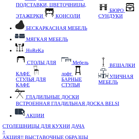
ПОДСТАВКИ, ЦВЕТОЧНИЦЫ,
БЮРО
ЭТАЖЕРКИ
КОНСОЛИ
СУНДУКИ
БЕСКАРКАСНАЯ МЕБЕЛЬ
МЯГКАЯ МЕБЕЛЬ
HoReKa
СТОЛЫ ДЛЯ
Мебель
ВЕШАЛКИ
КАФЕ
лофт
УЛИЧНАЯ
СТУЛЬЯ ДЛЯ
БАРНЫЕ
МЕБЕЛЬ
КАФЕ
СТУЛЬЯ
ГЛАДИЛЬНЫЕ ДОСКИ
ВСТРОЕННАЯ ГЛАДИЛЬНАЯ ДОСКА BELSI
АКЦИИ
СТОЛЕШНИЦЫ ДЛЯ КУХНИ
ДАЧА
×
АКЦИЯ!! ВЫСТАВОЧНЫЕ ОБРАЗЦЫ