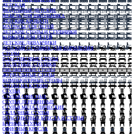
ДЕТСКАЯ
МОДУЛЬНЫЕ ДЕТСКИЕ
МЕБЕЛЬ ДЛЯ ШКОЛЬНИКА
ДЕТСКИЕ КРОВАТИ
МАТРАСЫ ДЛЯ ДЕТЕЙ
ДЕТСКИЕ СТОЛЫ И СТУЛЬЧИКИ
КОМОДЫ ДЛЯ ДЕТЕЙ
ДЕТСКИЕ ДИВАНЧИКИ
ДЕТСКИЙ СТУЛЬЧИК ДЛЯ КОРМЛЕНИЯ
СТОЛЫ
ПЛАСТИКОВЫЕ СТОЛЫ
ТУАЛЕТНЫЕ СТОЛИКИ
ПИСЬМЕННЫЕ СТОЛЫ
ЖУРНАЛЬНЫЕ СТОЛЫ
КОМПЬЮТЕРНЫЕ СТОЛЫ
СТОЛЫ НА КУХНЮ
СТУЛЬЯ
СТУЛЬЯ ОФИСНЫЕ
СТУЛЬЯ ДЕРЕВЯННЫЕ
СТУЛЬЯ МЕТАЛЛИЧЕСКИЕ
СКЛАДНЫЕ СТУЛЬЯ
ПЛАСТИКОВЫЕ КРЕСЛА И СТУЛЬЯ
БАРНЫЕ СТУЛЬЯ
ОФИСНЫЕ КРЕСЛА