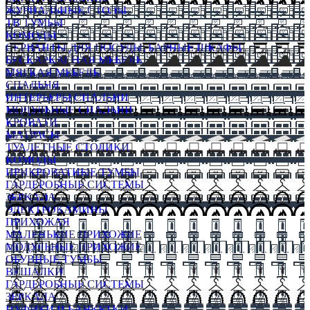
ЖУРНАЛЬНЫЕ СТОЛЫ
ТВ ТУМБЫ
КОМОДЫ
СЕРВАНТЫ ДЛЯ ПОСУДЫ, БАРНЫЕ ШКАФЫ
БЕСКАРКАСНАЯ МЕБЕЛЬ
МЯГКАЯ МЕБЕЛЬ
СПАЛЬНЯ
ИНТЕРЬЕРЫ СПАЛЬНИ
МОДУЛЬНЫЕ СПАЛЬНИ
КРОВАТИ
МАТРАСЫ
ТУАЛЕТНЫЕ СТОЛИКИ
КОМОДЫ
ПРИКРОВАТНЫЕ ТУМБЫ
ГАРДЕРОБНЫЕ СИСТЕМЫ
ЗЕРКАЛА
ЭЛЕКТРОКАМИНЫ
ПРИХОЖАЯ
МАЛЕНЬКИЕ ПРИХОЖИЕ
МОДУЛЬНЫЕ ПРИХОЖИЕ
ОБУВНЫЕ ТУМБЫ
ВЕШАЛКИ
ГАРДЕРОБНЫЕ СИСТЕМЫ
ЗЕРКАЛА
ПУФИКИ И БАНКЕТКИ