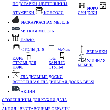
ПОДСТАВКИ, ЦВЕТОЧНИЦЫ,
БЮРО
ЭТАЖЕРКИ
КОНСОЛИ
СУНДУКИ
БЕСКАРКАСНАЯ МЕБЕЛЬ
МЯГКАЯ МЕБЕЛЬ
HoReKa
СТОЛЫ ДЛЯ
Мебель
ВЕШАЛКИ
КАФЕ
лофт
УЛИЧНАЯ
СТУЛЬЯ ДЛЯ
БАРНЫЕ
МЕБЕЛЬ
КАФЕ
СТУЛЬЯ
ГЛАДИЛЬНЫЕ ДОСКИ
ВСТРОЕННАЯ ГЛАДИЛЬНАЯ ДОСКА BELSI
АКЦИИ
СТОЛЕШНИЦЫ ДЛЯ КУХНИ
ДАЧА
×
АКЦИЯ!! ВЫСТАВОЧНЫЕ ОБРАЗЦЫ