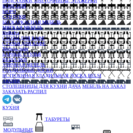
ПОДСТАВКИ, ЦВЕТОЧНИЦЫ, ЭТАЖЕРКИ
КОНСОЛИ
БЮРО
СУНДУКИ
БЕСКАРКАСНАЯ МЕБЕЛЬ
МЯГКАЯ МЕБЕЛЬ
HoReKa
СТОЛЫ ДЛЯ КАФЕ
СТУЛЬЯ ДЛЯ КАФЕ
Мебель лофт
БАРНЫЕ СТУЛЬЯ
ВЕШАЛКИ
УЛИЧНАЯ МЕБЕЛЬ
ГЛАДИЛЬНЫЕ ДОСКИ
ВСТРОЕННАЯ ГЛАДИЛЬНАЯ ДОСКА BELSI
АКЦИИ
СТОЛЕШНИЦЫ ДЛЯ КУХНИ
ДАЧА
МЕБЕЛЬ НА ЗАКАЗ
ЗАКАЗАТЬ РАСПИЛ
КУХНЯ
ТАБУРЕТЫ
МОДУЛЬНЫЕ