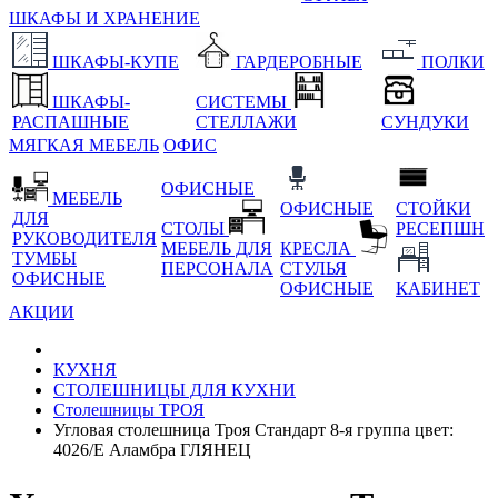
ШКАФЫ И ХРАНЕНИЕ
ШКАФЫ-КУПЕ
ГАРДЕРОБНЫЕ
ПОЛКИ
ШКАФЫ-
СИСТЕМЫ
РАСПАШНЫЕ
СТЕЛЛАЖИ
СУНДУКИ
МЯГКАЯ МЕБЕЛЬ
ОФИС
ОФИСНЫЕ
МЕБЕЛЬ
ОФИСНЫЕ
СТОЙКИ
ДЛЯ
СТОЛЫ
РЕСЕПШН
РУКОВОДИТЕЛЯ
МЕБЕЛЬ ДЛЯ
КРЕСЛА
ТУМБЫ
ПЕРСОНАЛА
СТУЛЬЯ
ОФИСНЫЕ
ОФИСНЫЕ
КАБИНЕТ
АКЦИИ
КУХНЯ
СТОЛЕШНИЦЫ ДЛЯ КУХНИ
Столешницы ТРОЯ
Угловая столешница Троя Стандарт 8-я группа цвет:
4026/Е Аламбра ГЛЯНЕЦ