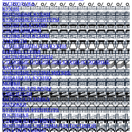
РАСПРОДАЖА
КУХНЯ
МОДУЛЬНЫЕ КУХНИ
КУХОННЫЕ ГАРНИТУРЫ
СТОЛЫ НА КУХНЮ
СТОЛЫ КНИЖКИ
СТУЛЬЯ ДЛЯ КУХНИ
ТАБУРЕТЫ
СТОЛЕШНИЦЫ ДЛЯ КУХНИ
БАРНЫЕ СТУЛЬЯ
ОБЕДЕННЫЕ ГРУППЫ
СТЕНОВЫЕ ПАНЕЛИ ДЛЯ КУХНИ (КУХОННЫЕ
ФАРТУКИ)
КУХОННЫЕ УГОЛКИ МЯГКИЕ
ДИВАНЫ НА КУХНЮ
МОЙКИ
ФИЛЬТРЫ ДЛЯ ВОДЫ
СМЕСИТЕЛИ
БЫТОВАЯ ТЕХНИКА
ВЫТЯЖКИ
КУХОННАЯ ФУРНИТУРА
ГОСТИНАЯ
СТЕНКИ В ГОСТИНУЮ
МОДУЛЬНЫЕ СИСТЕМЫ ДЛЯ ГОСТИНОЙ
ЭЛЕКТРОКАМИНЫ