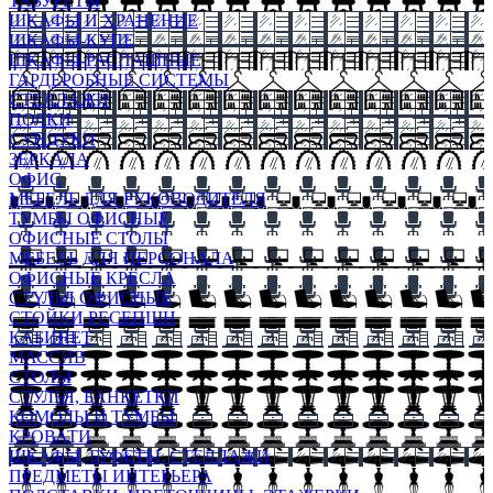
ТАБУРЕТЫ
ШКАФЫ И ХРАНЕНИЕ
ШКАФЫ-КУПЕ
ШКАФЫ-РАСПАШНЫЕ
ГАРДЕРОБНЫЕ СИСТЕМЫ
СТЕЛЛАЖИ
ПОЛКИ
СУНДУКИ
ЗЕРКАЛА
ОФИС
МЕБЕЛЬ ДЛЯ РУКОВОДИТЕЛЯ
ТУМБЫ ОФИСНЫЕ
ОФИСНЫЕ СТОЛЫ
МЕБЕЛЬ ДЛЯ ПЕРСОНАЛА
ОФИСНЫЕ КРЕСЛА
СТУЛЬЯ ОФИСНЫЕ
СТОЙКИ РЕСЕПШН
КАБИНЕТ
МАССИВ
СТОЛЫ
СТУЛЬЯ, БАНКЕТКИ
КОМОДЫ И ТУМБЫ
КРОВАТИ
ШКАФЫ, БУФЕТЫ, СТЕЛЛАЖИ
ПРЕДМЕТЫ ИНТЕРЬЕРА