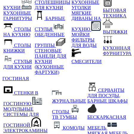
СТОЛЕШНИЦЫ
КУХОННЫЕ
КУХНИ
ДЛЯ КУХНИ
УГОЛКИ
БЫТОВАЯ
КУХОННЫЕ
МЯГКИЕ
ТЕХНИКА
ГАРНИТУРЫ
БАРНЫЕ
ДИВАНЫ НА
СТОЛЫ
СТУЛЬЯ
КУХНЮ
ВЫТЯЖКИ
НА КУХНЮ
ОБЕДЕННЫЕ
МОЙКИ
ФИЛЬТРЫ
СТОЛЫ
ГРУППЫ
ДЛЯ ВОДЫ
КУХОННАЯ
КНИЖКИ
СТЕНОВЫЕ
ФУРНИТУРА
ПАНЕЛИ ДЛЯ
СТУЛЬЯ
КУХНИ
СМЕСИТЕЛИ
ДЛЯ КУХНИ
(КУХОННЫЕ
ФАРТУКИ)
ГОСТИНАЯ
СЕРВАНТЫ
СТЕНКИ В
ДЛЯ ПОСУДЫ,
ЖУРНАЛЬНЫЕ
БАРНЫЕ ШКАФЫ
ГОСТИНУЮ
МОДУЛЬНЫЕ
СТОЛЫ
СИСТЕМЫ ДЛЯ
ТВ ТУМБЫ
БЕСКАРКАСНАЯ
ГОСТИНОЙ
КОМОДЫ
МЕБЕЛЬ
ЭЛЕКТРОКАМИНЫ
МЯГКАЯ МЕБЕЛЬ