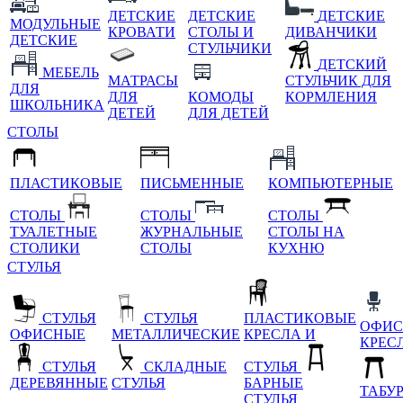
ДЕТСКИЕ
ДЕТСКИЕ
ДЕТСКИЕ
МОДУЛЬНЫЕ
КРОВАТИ
СТОЛЫ И
ДИВАНЧИКИ
ДЕТСКИЕ
СТУЛЬЧИКИ
ДЕТСКИЙ
МЕБЕЛЬ
МАТРАСЫ
СТУЛЬЧИК ДЛЯ
ДЛЯ
ДЛЯ
КОМОДЫ
КОРМЛЕНИЯ
ШКОЛЬНИКА
ДЕТЕЙ
ДЛЯ ДЕТЕЙ
СТОЛЫ
ПЛАСТИКОВЫЕ
ПИСЬМЕННЫЕ
КОМПЬЮТЕРНЫЕ
СТОЛЫ
СТОЛЫ
СТОЛЫ
ТУАЛЕТНЫЕ
ЖУРНАЛЬНЫЕ
СТОЛЫ НА
СТОЛИКИ
СТОЛЫ
КУХНЮ
СТУЛЬЯ
СТУЛЬЯ
СТУЛЬЯ
ПЛАСТИКОВЫЕ
ОФИС
ОФИСНЫЕ
МЕТАЛЛИЧЕСКИЕ
КРЕСЛА И
КРЕС
СТУЛЬЯ
СКЛАДНЫЕ
СТУЛЬЯ
ДЕРЕВЯННЫЕ
СТУЛЬЯ
БАРНЫЕ
ТАБУ
СТУЛЬЯ