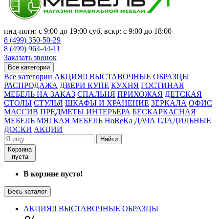
пнд-пятн: с 9:00 до 19:00 суб, вскр: с 9:00 до 18:00
8 (499) 350-50-29
8 (499) 964-44-11
Заказать звонок
Все категории
Все категории
АКЦИЯ!! ВЫСТАВОЧНЫЕ ОБРАЗЦЫ
РАСПРОДАЖА
ДВЕРИ КУПЕ
КУХНЯ
ГОСТИНАЯ
МЕБЕЛЬ НА ЗАКАЗ
СПАЛЬНЯ
ПРИХОЖАЯ
ДЕТСКАЯ
СТОЛЫ
СТУЛЬЯ
ШКАФЫ И ХРАНЕНИЕ
ЗЕРКАЛА
ОФИС
МАССИВ
ПРЕДМЕТЫ ИНТЕРЬЕРА
БЕСКАРКАСНАЯ
МЕБЕЛЬ
МЯГКАЯ МЕБЕЛЬ
HoReKa
ДАЧА
ГЛАДИЛЬНЫЕ
ДОСКИ
АКЦИИ
Найти
Корзина
пуста
В корзине пусто!
Весь каталог
АКЦИЯ!! ВЫСТАВОЧНЫЕ ОБРАЗЦЫ