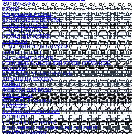
РАСПРОДАЖА
КУХНЯ
МОДУЛЬНЫЕ КУХНИ
КУХОННЫЕ ГАРНИТУРЫ
СТОЛЫ НА КУХНЮ
СТОЛЫ КНИЖКИ
СТУЛЬЯ ДЛЯ КУХНИ
ТАБУРЕТЫ
СТОЛЕШНИЦЫ ДЛЯ КУХНИ
БАРНЫЕ СТУЛЬЯ
ОБЕДЕННЫЕ ГРУППЫ
СТЕНОВЫЕ ПАНЕЛИ ДЛЯ КУХНИ (КУХОННЫЕ
ФАРТУКИ)
КУХОННЫЕ УГОЛКИ МЯГКИЕ
ДИВАНЫ НА КУХНЮ
МОЙКИ
ФИЛЬТРЫ ДЛЯ ВОДЫ
СМЕСИТЕЛИ
БЫТОВАЯ ТЕХНИКА
ВЫТЯЖКИ
КУХОННАЯ ФУРНИТУРА
ГОСТИНАЯ
СТЕНКИ В ГОСТИНУЮ
МОДУЛЬНЫЕ СИСТЕМЫ ДЛЯ ГОСТИНОЙ
ЭЛЕКТРОКАМИНЫ