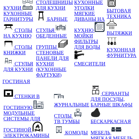
СТОЛЕШНИЦЫ
КУХОННЫЕ
КУХНИ
ДЛЯ КУХНИ
УГОЛКИ
БЫТОВАЯ
КУХОННЫЕ
МЯГКИЕ
ТЕХНИКА
ГАРНИТУРЫ
БАРНЫЕ
ДИВАНЫ НА
СТОЛЫ
СТУЛЬЯ
КУХНЮ
ВЫТЯЖКИ
НА КУХНЮ
ОБЕДЕННЫЕ
МОЙКИ
ФИЛЬТРЫ
СТОЛЫ
ГРУППЫ
ДЛЯ ВОДЫ
КУХОННАЯ
КНИЖКИ
СТЕНОВЫЕ
ФУРНИТУРА
ПАНЕЛИ ДЛЯ
СТУЛЬЯ
КУХНИ
СМЕСИТЕЛИ
ДЛЯ КУХНИ
(КУХОННЫЕ
ФАРТУКИ)
ГОСТИНАЯ
СЕРВАНТЫ
СТЕНКИ В
ДЛЯ ПОСУДЫ,
ЖУРНАЛЬНЫЕ
БАРНЫЕ ШКАФЫ
ГОСТИНУЮ
МОДУЛЬНЫЕ
СТОЛЫ
СИСТЕМЫ ДЛЯ
ТВ ТУМБЫ
БЕСКАРКАСНАЯ
ГОСТИНОЙ
КОМОДЫ
МЕБЕЛЬ
ЭЛЕКТРОКАМИНЫ
МЯГКАЯ МЕБЕЛЬ