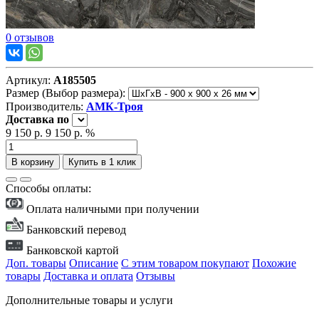
0 отзывов
Артикул:
А185505
Размер (Выбор размера):
Производитель:
АМК-Троя
Доставка
по
9 150 р.
9 150 р.
%
В корзину
Купить в 1 клик
Способы оплаты:
Оплата наличными при получении
Банковский перевод
Банковской картой
Доп. товары
Описание
С этим товаром покупают
Похожие
товары
Доставка и оплата
Отзывы
Дополнительные товары и услуги