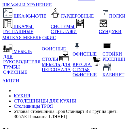
ШКАФЫ И ХРАНЕНИЕ
ШКАФЫ-КУПЕ
ГАРДЕРОБНЫЕ
ПОЛКИ
ШКАФЫ-
СИСТЕМЫ
РАСПАШНЫЕ
СТЕЛЛАЖИ
СУНДУКИ
МЯГКАЯ МЕБЕЛЬ
ОФИС
ОФИСНЫЕ
МЕБЕЛЬ
ОФИСНЫЕ
СТОЙКИ
ДЛЯ
СТОЛЫ
РЕСЕПШН
РУКОВОДИТЕЛЯ
МЕБЕЛЬ ДЛЯ
КРЕСЛА
ТУМБЫ
ПЕРСОНАЛА
СТУЛЬЯ
ОФИСНЫЕ
ОФИСНЫЕ
КАБИНЕТ
АКЦИИ
КУХНЯ
СТОЛЕШНИЦЫ ДЛЯ КУХНИ
Столешницы ТРОЯ
Угловая столешница Троя Стандарт 8-я группа цвет:
3057/Е Паладина ГЛЯНЕЦ