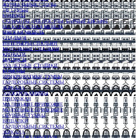
ЖУРНАЛЬНЫЕ СТОЛЫ
ТВ ТУМБЫ
КОМОДЫ
СЕРВАНТЫ ДЛЯ ПОСУДЫ, БАРНЫЕ ШКАФЫ
БЕСКАРКАСНАЯ МЕБЕЛЬ
МЯГКАЯ МЕБЕЛЬ
СПАЛЬНЯ
ИНТЕРЬЕРЫ СПАЛЬНИ
МОДУЛЬНЫЕ СПАЛЬНИ
КРОВАТИ
МАТРАСЫ
ТУАЛЕТНЫЕ СТОЛИКИ
КОМОДЫ
ПРИКРОВАТНЫЕ ТУМБЫ
ГАРДЕРОБНЫЕ СИСТЕМЫ
ЗЕРКАЛА
ЭЛЕКТРОКАМИНЫ
ПРИХОЖАЯ
МАЛЕНЬКИЕ ПРИХОЖИЕ
МОДУЛЬНЫЕ ПРИХОЖИЕ
ОБУВНЫЕ ТУМБЫ
ВЕШАЛКИ
ГАРДЕРОБНЫЕ СИСТЕМЫ
ЗЕРКАЛА
ПУФИКИ И БАНКЕТКИ