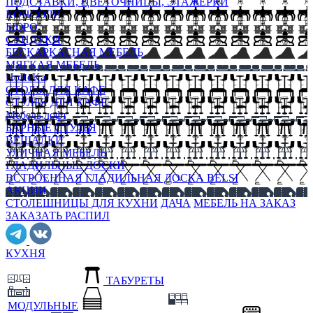
ПОДСТАВКИ, ЦВЕТОЧНИЦЫ, ЭТАЖЕРКИ
КОНСОЛИ
БЮРО
СУНДУКИ
БЕСКАРКАСНАЯ МЕБЕЛЬ
МЯГКАЯ МЕБЕЛЬ
HoReKa
СТОЛЫ ДЛЯ КАФЕ
СТУЛЬЯ ДЛЯ КАФЕ
Мебель лофт
БАРНЫЕ СТУЛЬЯ
ВЕШАЛКИ
УЛИЧНАЯ МЕБЕЛЬ
ГЛАДИЛЬНЫЕ ДОСКИ
ВСТРОЕННАЯ ГЛАДИЛЬНАЯ ДОСКА BELSI
АКЦИИ
СТОЛЕШНИЦЫ ДЛЯ КУХНИ
ДАЧА
МЕБЕЛЬ НА ЗАКАЗ
ЗАКАЗАТЬ РАСПИЛ
КУХНЯ
ТАБУРЕТЫ
МОДУЛЬНЫЕ