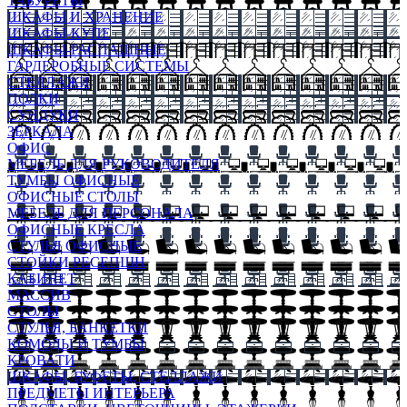
ТАБУРЕТЫ
ШКАФЫ И ХРАНЕНИЕ
ШКАФЫ-КУПЕ
ШКАФЫ-РАСПАШНЫЕ
ГАРДЕРОБНЫЕ СИСТЕМЫ
СТЕЛЛАЖИ
ПОЛКИ
СУНДУКИ
ЗЕРКАЛА
ОФИС
МЕБЕЛЬ ДЛЯ РУКОВОДИТЕЛЯ
ТУМБЫ ОФИСНЫЕ
ОФИСНЫЕ СТОЛЫ
МЕБЕЛЬ ДЛЯ ПЕРСОНАЛА
ОФИСНЫЕ КРЕСЛА
СТУЛЬЯ ОФИСНЫЕ
СТОЙКИ РЕСЕПШН
КАБИНЕТ
МАССИВ
СТОЛЫ
СТУЛЬЯ, БАНКЕТКИ
КОМОДЫ И ТУМБЫ
КРОВАТИ
ШКАФЫ, БУФЕТЫ, СТЕЛЛАЖИ
ПРЕДМЕТЫ ИНТЕРЬЕРА