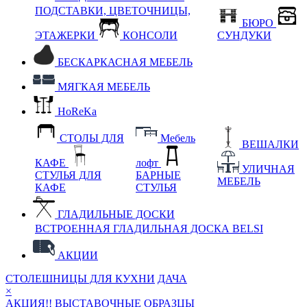
ПОДСТАВКИ, ЦВЕТОЧНИЦЫ,
БЮРО
ЭТАЖЕРКИ
КОНСОЛИ
СУНДУКИ
БЕСКАРКАСНАЯ МЕБЕЛЬ
МЯГКАЯ МЕБЕЛЬ
HoReKa
СТОЛЫ ДЛЯ
Мебель
ВЕШАЛКИ
КАФЕ
лофт
УЛИЧНАЯ
СТУЛЬЯ ДЛЯ
БАРНЫЕ
МЕБЕЛЬ
КАФЕ
СТУЛЬЯ
ГЛАДИЛЬНЫЕ ДОСКИ
ВСТРОЕННАЯ ГЛАДИЛЬНАЯ ДОСКА BELSI
АКЦИИ
СТОЛЕШНИЦЫ ДЛЯ КУХНИ
ДАЧА
×
АКЦИЯ!! ВЫСТАВОЧНЫЕ ОБРАЗЦЫ