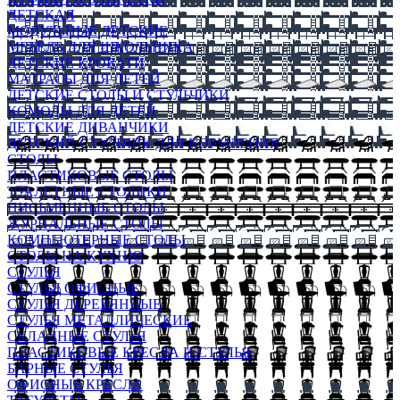
ДЕТСКАЯ
МОДУЛЬНЫЕ ДЕТСКИЕ
МЕБЕЛЬ ДЛЯ ШКОЛЬНИКА
ДЕТСКИЕ КРОВАТИ
МАТРАСЫ ДЛЯ ДЕТЕЙ
ДЕТСКИЕ СТОЛЫ И СТУЛЬЧИКИ
КОМОДЫ ДЛЯ ДЕТЕЙ
ДЕТСКИЕ ДИВАНЧИКИ
ДЕТСКИЙ СТУЛЬЧИК ДЛЯ КОРМЛЕНИЯ
СТОЛЫ
ПЛАСТИКОВЫЕ СТОЛЫ
ТУАЛЕТНЫЕ СТОЛИКИ
ПИСЬМЕННЫЕ СТОЛЫ
ЖУРНАЛЬНЫЕ СТОЛЫ
КОМПЬЮТЕРНЫЕ СТОЛЫ
СТОЛЫ НА КУХНЮ
СТУЛЬЯ
СТУЛЬЯ ОФИСНЫЕ
СТУЛЬЯ ДЕРЕВЯННЫЕ
СТУЛЬЯ МЕТАЛЛИЧЕСКИЕ
СКЛАДНЫЕ СТУЛЬЯ
ПЛАСТИКОВЫЕ КРЕСЛА И СТУЛЬЯ
БАРНЫЕ СТУЛЬЯ
ОФИСНЫЕ КРЕСЛА