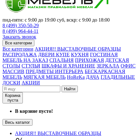
пнд-пятн: с 9:00 до 19:00 суб, вскр: с 9:00 до 18:00
8 (499) 350-50-29
8 (499) 964-44-11
Заказать звонок
Все категории
Все категории
АКЦИЯ!! ВЫСТАВОЧНЫЕ ОБРАЗЦЫ
РАСПРОДАЖА
ДВЕРИ КУПЕ
КУХНЯ
ГОСТИНАЯ
МЕБЕЛЬ НА ЗАКАЗ
СПАЛЬНЯ
ПРИХОЖАЯ
ДЕТСКАЯ
СТОЛЫ
СТУЛЬЯ
ШКАФЫ И ХРАНЕНИЕ
ЗЕРКАЛА
ОФИС
МАССИВ
ПРЕДМЕТЫ ИНТЕРЬЕРА
БЕСКАРКАСНАЯ
МЕБЕЛЬ
МЯГКАЯ МЕБЕЛЬ
HoReKa
ДАЧА
ГЛАДИЛЬНЫЕ
ДОСКИ
АКЦИИ
Найти
Корзина
пуста
В корзине пусто!
Весь каталог
АКЦИЯ!! ВЫСТАВОЧНЫЕ ОБРАЗЦЫ