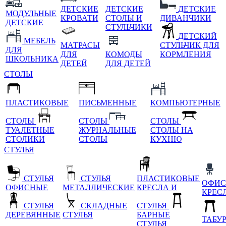
ДЕТСКИЕ
ДЕТСКИЕ
ДЕТСКИЕ
МОДУЛЬНЫЕ
КРОВАТИ
СТОЛЫ И
ДИВАНЧИКИ
ДЕТСКИЕ
СТУЛЬЧИКИ
ДЕТСКИЙ
МЕБЕЛЬ
МАТРАСЫ
СТУЛЬЧИК ДЛЯ
ДЛЯ
ДЛЯ
КОМОДЫ
КОРМЛЕНИЯ
ШКОЛЬНИКА
ДЕТЕЙ
ДЛЯ ДЕТЕЙ
СТОЛЫ
ПЛАСТИКОВЫЕ
ПИСЬМЕННЫЕ
КОМПЬЮТЕРНЫЕ
СТОЛЫ
СТОЛЫ
СТОЛЫ
ТУАЛЕТНЫЕ
ЖУРНАЛЬНЫЕ
СТОЛЫ НА
СТОЛИКИ
СТОЛЫ
КУХНЮ
СТУЛЬЯ
СТУЛЬЯ
СТУЛЬЯ
ПЛАСТИКОВЫЕ
ОФИС
ОФИСНЫЕ
МЕТАЛЛИЧЕСКИЕ
КРЕСЛА И
КРЕС
СТУЛЬЯ
СКЛАДНЫЕ
СТУЛЬЯ
ДЕРЕВЯННЫЕ
СТУЛЬЯ
БАРНЫЕ
ТАБУ
СТУЛЬЯ