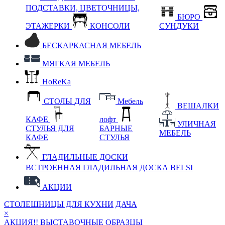
ПОДСТАВКИ, ЦВЕТОЧНИЦЫ,
БЮРО
ЭТАЖЕРКИ
КОНСОЛИ
СУНДУКИ
БЕСКАРКАСНАЯ МЕБЕЛЬ
МЯГКАЯ МЕБЕЛЬ
HoReKa
СТОЛЫ ДЛЯ
Мебель
ВЕШАЛКИ
КАФЕ
лофт
УЛИЧНАЯ
СТУЛЬЯ ДЛЯ
БАРНЫЕ
МЕБЕЛЬ
КАФЕ
СТУЛЬЯ
ГЛАДИЛЬНЫЕ ДОСКИ
ВСТРОЕННАЯ ГЛАДИЛЬНАЯ ДОСКА BELSI
АКЦИИ
СТОЛЕШНИЦЫ ДЛЯ КУХНИ
ДАЧА
×
АКЦИЯ!! ВЫСТАВОЧНЫЕ ОБРАЗЦЫ