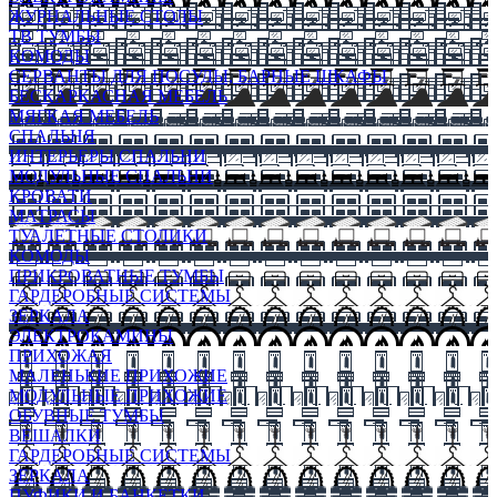
ЖУРНАЛЬНЫЕ СТОЛЫ
ТВ ТУМБЫ
КОМОДЫ
СЕРВАНТЫ ДЛЯ ПОСУДЫ, БАРНЫЕ ШКАФЫ
БЕСКАРКАСНАЯ МЕБЕЛЬ
МЯГКАЯ МЕБЕЛЬ
СПАЛЬНЯ
ИНТЕРЬЕРЫ СПАЛЬНИ
МОДУЛЬНЫЕ СПАЛЬНИ
КРОВАТИ
МАТРАСЫ
ТУАЛЕТНЫЕ СТОЛИКИ
КОМОДЫ
ПРИКРОВАТНЫЕ ТУМБЫ
ГАРДЕРОБНЫЕ СИСТЕМЫ
ЗЕРКАЛА
ЭЛЕКТРОКАМИНЫ
ПРИХОЖАЯ
МАЛЕНЬКИЕ ПРИХОЖИЕ
МОДУЛЬНЫЕ ПРИХОЖИЕ
ОБУВНЫЕ ТУМБЫ
ВЕШАЛКИ
ГАРДЕРОБНЫЕ СИСТЕМЫ
ЗЕРКАЛА
ПУФИКИ И БАНКЕТКИ