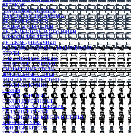
ДЕТСКАЯ
МОДУЛЬНЫЕ ДЕТСКИЕ
МЕБЕЛЬ ДЛЯ ШКОЛЬНИКА
ДЕТСКИЕ КРОВАТИ
МАТРАСЫ ДЛЯ ДЕТЕЙ
ДЕТСКИЕ СТОЛЫ И СТУЛЬЧИКИ
КОМОДЫ ДЛЯ ДЕТЕЙ
ДЕТСКИЕ ДИВАНЧИКИ
ДЕТСКИЙ СТУЛЬЧИК ДЛЯ КОРМЛЕНИЯ
СТОЛЫ
ПЛАСТИКОВЫЕ СТОЛЫ
ТУАЛЕТНЫЕ СТОЛИКИ
ПИСЬМЕННЫЕ СТОЛЫ
ЖУРНАЛЬНЫЕ СТОЛЫ
КОМПЬЮТЕРНЫЕ СТОЛЫ
СТОЛЫ НА КУХНЮ
СТУЛЬЯ
СТУЛЬЯ ОФИСНЫЕ
СТУЛЬЯ ДЕРЕВЯННЫЕ
СТУЛЬЯ МЕТАЛЛИЧЕСКИЕ
СКЛАДНЫЕ СТУЛЬЯ
ПЛАСТИКОВЫЕ КРЕСЛА И СТУЛЬЯ
БАРНЫЕ СТУЛЬЯ
ОФИСНЫЕ КРЕСЛА