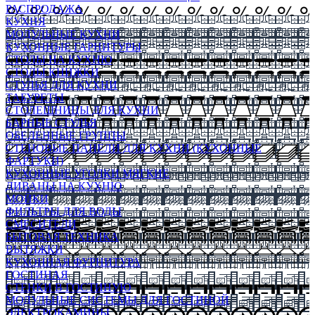
РАСПРОДАЖА
КУХНЯ
МОДУЛЬНЫЕ КУХНИ
КУХОННЫЕ ГАРНИТУРЫ
СТОЛЫ НА КУХНЮ
СТОЛЫ КНИЖКИ
СТУЛЬЯ ДЛЯ КУХНИ
ТАБУРЕТЫ
СТОЛЕШНИЦЫ ДЛЯ КУХНИ
БАРНЫЕ СТУЛЬЯ
ОБЕДЕННЫЕ ГРУППЫ
СТЕНОВЫЕ ПАНЕЛИ ДЛЯ КУХНИ (КУХОННЫЕ
ФАРТУКИ)
КУХОННЫЕ УГОЛКИ МЯГКИЕ
ДИВАНЫ НА КУХНЮ
МОЙКИ
ФИЛЬТРЫ ДЛЯ ВОДЫ
СМЕСИТЕЛИ
БЫТОВАЯ ТЕХНИКА
ВЫТЯЖКИ
КУХОННАЯ ФУРНИТУРА
ГОСТИНАЯ
СТЕНКИ В ГОСТИНУЮ
МОДУЛЬНЫЕ СИСТЕМЫ ДЛЯ ГОСТИНОЙ
ЭЛЕКТРОКАМИНЫ