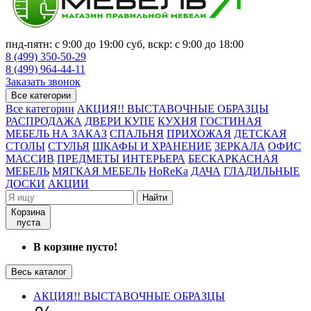
пнд-пятн: с 9:00 до 19:00 суб, вскр: с 9:00 до 18:00
8 (499) 350-50-29
8 (499) 964-44-11
Заказать звонок
Все категории
Все категории
АКЦИЯ!! ВЫСТАВОЧНЫЕ ОБРАЗЦЫ
РАСПРОДАЖА
ДВЕРИ КУПЕ
КУХНЯ
ГОСТИНАЯ
МЕБЕЛЬ НА ЗАКАЗ
СПАЛЬНЯ
ПРИХОЖАЯ
ДЕТСКАЯ
СТОЛЫ
СТУЛЬЯ
ШКАФЫ И ХРАНЕНИЕ
ЗЕРКАЛА
ОФИС
МАССИВ
ПРЕДМЕТЫ ИНТЕРЬЕРА
БЕСКАРКАСНАЯ
МЕБЕЛЬ
МЯГКАЯ МЕБЕЛЬ
HoReKa
ДАЧА
ГЛАДИЛЬНЫЕ
ДОСКИ
АКЦИИ
Найти
Корзина
пуста
В корзине пусто!
Весь каталог
АКЦИЯ!! ВЫСТАВОЧНЫЕ ОБРАЗЦЫ