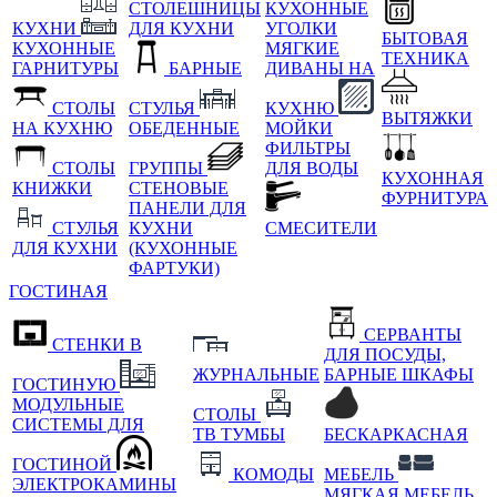
СТОЛЕШНИЦЫ
КУХОННЫЕ
КУХНИ
ДЛЯ КУХНИ
УГОЛКИ
БЫТОВАЯ
КУХОННЫЕ
МЯГКИЕ
ТЕХНИКА
ГАРНИТУРЫ
БАРНЫЕ
ДИВАНЫ НА
СТОЛЫ
СТУЛЬЯ
КУХНЮ
ВЫТЯЖКИ
НА КУХНЮ
ОБЕДЕННЫЕ
МОЙКИ
ФИЛЬТРЫ
СТОЛЫ
ГРУППЫ
ДЛЯ ВОДЫ
КУХОННАЯ
КНИЖКИ
СТЕНОВЫЕ
ФУРНИТУРА
ПАНЕЛИ ДЛЯ
СТУЛЬЯ
КУХНИ
СМЕСИТЕЛИ
ДЛЯ КУХНИ
(КУХОННЫЕ
ФАРТУКИ)
ГОСТИНАЯ
СЕРВАНТЫ
СТЕНКИ В
ДЛЯ ПОСУДЫ,
ЖУРНАЛЬНЫЕ
БАРНЫЕ ШКАФЫ
ГОСТИНУЮ
МОДУЛЬНЫЕ
СТОЛЫ
СИСТЕМЫ ДЛЯ
ТВ ТУМБЫ
БЕСКАРКАСНАЯ
ГОСТИНОЙ
КОМОДЫ
МЕБЕЛЬ
ЭЛЕКТРОКАМИНЫ
МЯГКАЯ МЕБЕЛЬ