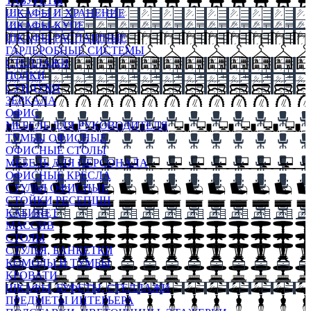
ТАБУРЕТЫ
ШКАФЫ И ХРАНЕНИЕ
ШКАФЫ-КУПЕ
ШКАФЫ-РАСПАШНЫЕ
ГАРДЕРОБНЫЕ СИСТЕМЫ
СТЕЛЛАЖИ
ПОЛКИ
СУНДУКИ
ЗЕРКАЛА
ОФИС
МЕБЕЛЬ ДЛЯ РУКОВОДИТЕЛЯ
ТУМБЫ ОФИСНЫЕ
ОФИСНЫЕ СТОЛЫ
МЕБЕЛЬ ДЛЯ ПЕРСОНАЛА
ОФИСНЫЕ КРЕСЛА
СТУЛЬЯ ОФИСНЫЕ
СТОЙКИ РЕСЕПШН
КАБИНЕТ
МАССИВ
СТОЛЫ
СТУЛЬЯ, БАНКЕТКИ
КОМОДЫ И ТУМБЫ
КРОВАТИ
ШКАФЫ, БУФЕТЫ, СТЕЛЛАЖИ
ПРЕДМЕТЫ ИНТЕРЬЕРА