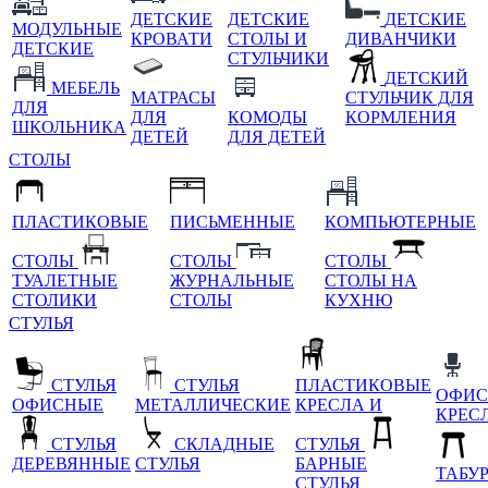
ДЕТСКИЕ
ДЕТСКИЕ
ДЕТСКИЕ
МОДУЛЬНЫЕ
КРОВАТИ
СТОЛЫ И
ДИВАНЧИКИ
ДЕТСКИЕ
СТУЛЬЧИКИ
ДЕТСКИЙ
МЕБЕЛЬ
МАТРАСЫ
СТУЛЬЧИК ДЛЯ
ДЛЯ
ДЛЯ
КОМОДЫ
КОРМЛЕНИЯ
ШКОЛЬНИКА
ДЕТЕЙ
ДЛЯ ДЕТЕЙ
СТОЛЫ
ПЛАСТИКОВЫЕ
ПИСЬМЕННЫЕ
КОМПЬЮТЕРНЫЕ
СТОЛЫ
СТОЛЫ
СТОЛЫ
ТУАЛЕТНЫЕ
ЖУРНАЛЬНЫЕ
СТОЛЫ НА
СТОЛИКИ
СТОЛЫ
КУХНЮ
СТУЛЬЯ
СТУЛЬЯ
СТУЛЬЯ
ПЛАСТИКОВЫЕ
ОФИС
ОФИСНЫЕ
МЕТАЛЛИЧЕСКИЕ
КРЕСЛА И
КРЕС
СТУЛЬЯ
СКЛАДНЫЕ
СТУЛЬЯ
ДЕРЕВЯННЫЕ
СТУЛЬЯ
БАРНЫЕ
ТАБУ
СТУЛЬЯ