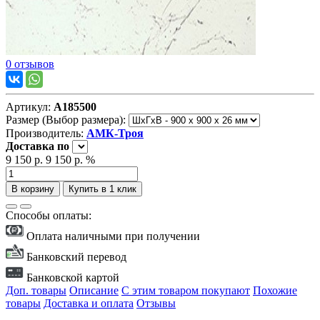
0 отзывов
Артикул:
А185500
Размер (Выбор размера):
Производитель:
АМК-Троя
Доставка
по
9 150 р.
9 150 р.
%
В корзину
Купить в 1 клик
Способы оплаты:
Оплата наличными при получении
Банковский перевод
Банковской картой
Доп. товары
Описание
С этим товаром покупают
Похожие
товары
Доставка и оплата
Отзывы