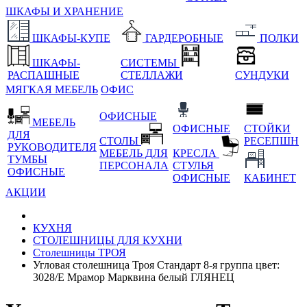
ШКАФЫ И ХРАНЕНИЕ
ШКАФЫ-КУПЕ
ГАРДЕРОБНЫЕ
ПОЛКИ
ШКАФЫ-
СИСТЕМЫ
РАСПАШНЫЕ
СТЕЛЛАЖИ
СУНДУКИ
МЯГКАЯ МЕБЕЛЬ
ОФИС
ОФИСНЫЕ
МЕБЕЛЬ
ОФИСНЫЕ
СТОЙКИ
ДЛЯ
СТОЛЫ
РЕСЕПШН
РУКОВОДИТЕЛЯ
МЕБЕЛЬ ДЛЯ
КРЕСЛА
ТУМБЫ
ПЕРСОНАЛА
СТУЛЬЯ
ОФИСНЫЕ
ОФИСНЫЕ
КАБИНЕТ
АКЦИИ
КУХНЯ
СТОЛЕШНИЦЫ ДЛЯ КУХНИ
Столешницы ТРОЯ
Угловая столешница Троя Стандарт 8-я группа цвет:
3028/E Мрамор Марквина белый ГЛЯНЕЦ