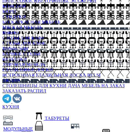
ПОДСТАВКИ, ЦВЕТОЧНИЦЫ, ЭТАЖЕРКИ
КОНСОЛИ
БЮРО
СУНДУКИ
БЕСКАРКАСНАЯ МЕБЕЛЬ
МЯГКАЯ МЕБЕЛЬ
HoReKa
СТОЛЫ ДЛЯ КАФЕ
СТУЛЬЯ ДЛЯ КАФЕ
Мебель лофт
БАРНЫЕ СТУЛЬЯ
ВЕШАЛКИ
УЛИЧНАЯ МЕБЕЛЬ
ГЛАДИЛЬНЫЕ ДОСКИ
ВСТРОЕННАЯ ГЛАДИЛЬНАЯ ДОСКА BELSI
АКЦИИ
СТОЛЕШНИЦЫ ДЛЯ КУХНИ
ДАЧА
МЕБЕЛЬ НА ЗАКАЗ
ЗАКАЗАТЬ РАСПИЛ
КУХНЯ
ТАБУРЕТЫ
МОДУЛЬНЫЕ