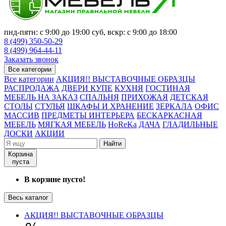
пнд-пятн: с 9:00 до 19:00 суб, вскр: с 9:00 до 18:00
8 (499) 350-50-29
8 (499) 964-44-11
Заказать звонок
Все категории
Все категории
АКЦИЯ!! ВЫСТАВОЧНЫЕ ОБРАЗЦЫ
РАСПРОДАЖА
ДВЕРИ КУПЕ
КУХНЯ
ГОСТИНАЯ
МЕБЕЛЬ НА ЗАКАЗ
СПАЛЬНЯ
ПРИХОЖАЯ
ДЕТСКАЯ
СТОЛЫ
СТУЛЬЯ
ШКАФЫ И ХРАНЕНИЕ
ЗЕРКАЛА
ОФИС
МАССИВ
ПРЕДМЕТЫ ИНТЕРЬЕРА
БЕСКАРКАСНАЯ
МЕБЕЛЬ
МЯГКАЯ МЕБЕЛЬ
HoReKa
ДАЧА
ГЛАДИЛЬНЫЕ
ДОСКИ
АКЦИИ
Найти
Корзина
пуста
В корзине пусто!
Весь каталог
АКЦИЯ!! ВЫСТАВОЧНЫЕ ОБРАЗЦЫ