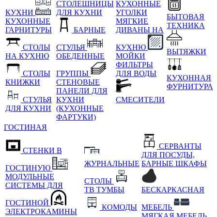
СТОЛЕШНИЦЫ
КУХОННЫЕ
КУХНИ
ДЛЯ КУХНИ
УГОЛКИ
БЫТОВАЯ
КУХОННЫЕ
МЯГКИЕ
ТЕХНИКА
ГАРНИТУРЫ
БАРНЫЕ
ДИВАНЫ НА
СТОЛЫ
СТУЛЬЯ
КУХНЮ
ВЫТЯЖКИ
НА КУХНЮ
ОБЕДЕННЫЕ
МОЙКИ
ФИЛЬТРЫ
СТОЛЫ
ГРУППЫ
ДЛЯ ВОДЫ
КУХОННАЯ
КНИЖКИ
СТЕНОВЫЕ
ФУРНИТУРА
ПАНЕЛИ ДЛЯ
СТУЛЬЯ
КУХНИ
СМЕСИТЕЛИ
ДЛЯ КУХНИ
(КУХОННЫЕ
ФАРТУКИ)
ГОСТИНАЯ
СЕРВАНТЫ
СТЕНКИ В
ДЛЯ ПОСУДЫ,
ЖУРНАЛЬНЫЕ
БАРНЫЕ ШКАФЫ
ГОСТИНУЮ
МОДУЛЬНЫЕ
СТОЛЫ
СИСТЕМЫ ДЛЯ
ТВ ТУМБЫ
БЕСКАРКАСНАЯ
ГОСТИНОЙ
КОМОДЫ
МЕБЕЛЬ
ЭЛЕКТРОКАМИНЫ
МЯГКАЯ МЕБЕЛЬ