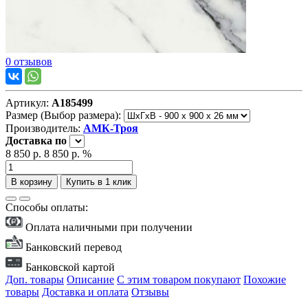
0 отзывов
Артикул:
А185499
Размер (Выбор размера):
Производитель:
АМК-Троя
Доставка
по
8 850 р.
8 850 р.
%
В корзину
Купить в 1 клик
Способы оплаты:
Оплата наличными при получении
Банковский перевод
Банковской картой
Доп. товары
Описание
С этим товаром покупают
Похожие
товары
Доставка и оплата
Отзывы