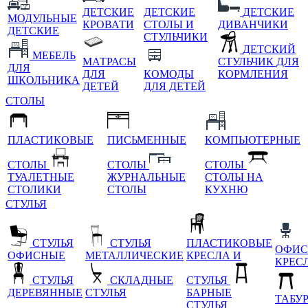
ДЕТСКИЕ
ДЕТСКИЕ
ДЕТСКИЕ
МОДУЛЬНЫЕ
КРОВАТИ
СТОЛЫ И
ДИВАНЧИКИ
ДЕТСКИЕ
СТУЛЬЧИКИ
ДЕТСКИЙ
МЕБЕЛЬ
МАТРАСЫ
СТУЛЬЧИК ДЛЯ
ДЛЯ
ДЛЯ
КОМОДЫ
КОРМЛЕНИЯ
ШКОЛЬНИКА
ДЕТЕЙ
ДЛЯ ДЕТЕЙ
СТОЛЫ
ПЛАСТИКОВЫЕ
ПИСЬМЕННЫЕ
КОМПЬЮТЕРНЫЕ
СТОЛЫ
СТОЛЫ
СТОЛЫ
ТУАЛЕТНЫЕ
ЖУРНАЛЬНЫЕ
СТОЛЫ НА
СТОЛИКИ
СТОЛЫ
КУХНЮ
СТУЛЬЯ
СТУЛЬЯ
СТУЛЬЯ
ПЛАСТИКОВЫЕ
ОФИС
ОФИСНЫЕ
МЕТАЛЛИЧЕСКИЕ
КРЕСЛА И
КРЕС
СТУЛЬЯ
СКЛАДНЫЕ
СТУЛЬЯ
ДЕРЕВЯННЫЕ
СТУЛЬЯ
БАРНЫЕ
ТАБУ
СТУЛЬЯ