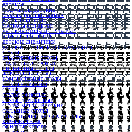
ДЕТСКАЯ
МОДУЛЬНЫЕ ДЕТСКИЕ
МЕБЕЛЬ ДЛЯ ШКОЛЬНИКА
ДЕТСКИЕ КРОВАТИ
МАТРАСЫ ДЛЯ ДЕТЕЙ
ДЕТСКИЕ СТОЛЫ И СТУЛЬЧИКИ
КОМОДЫ ДЛЯ ДЕТЕЙ
ДЕТСКИЕ ДИВАНЧИКИ
ДЕТСКИЙ СТУЛЬЧИК ДЛЯ КОРМЛЕНИЯ
СТОЛЫ
ПЛАСТИКОВЫЕ СТОЛЫ
ТУАЛЕТНЫЕ СТОЛИКИ
ПИСЬМЕННЫЕ СТОЛЫ
ЖУРНАЛЬНЫЕ СТОЛЫ
КОМПЬЮТЕРНЫЕ СТОЛЫ
СТОЛЫ НА КУХНЮ
СТУЛЬЯ
СТУЛЬЯ ОФИСНЫЕ
СТУЛЬЯ ДЕРЕВЯННЫЕ
СТУЛЬЯ МЕТАЛЛИЧЕСКИЕ
СКЛАДНЫЕ СТУЛЬЯ
ПЛАСТИКОВЫЕ КРЕСЛА И СТУЛЬЯ
БАРНЫЕ СТУЛЬЯ
ОФИСНЫЕ КРЕСЛА