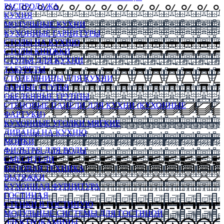
РАСПРОДАЖА
КУХНЯ
МОДУЛЬНЫЕ КУХНИ
КУХОННЫЕ ГАРНИТУРЫ
СТОЛЫ НА КУХНЮ
СТОЛЫ КНИЖКИ
СТУЛЬЯ ДЛЯ КУХНИ
ТАБУРЕТЫ
СТОЛЕШНИЦЫ ДЛЯ КУХНИ
БАРНЫЕ СТУЛЬЯ
ОБЕДЕННЫЕ ГРУППЫ
СТЕНОВЫЕ ПАНЕЛИ ДЛЯ КУХНИ (КУХОННЫЕ
ФАРТУКИ)
КУХОННЫЕ УГОЛКИ МЯГКИЕ
ДИВАНЫ НА КУХНЮ
МОЙКИ
ФИЛЬТРЫ ДЛЯ ВОДЫ
СМЕСИТЕЛИ
БЫТОВАЯ ТЕХНИКА
ВЫТЯЖКИ
КУХОННАЯ ФУРНИТУРА
ГОСТИНАЯ
СТЕНКИ В ГОСТИНУЮ
МОДУЛЬНЫЕ СИСТЕМЫ ДЛЯ ГОСТИНОЙ
ЭЛЕКТРОКАМИНЫ