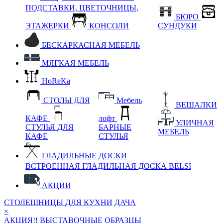
ПОДСТАВКИ, ЦВЕТОЧНИЦЫ,
БЮРО
ЭТАЖЕРКИ
КОНСОЛИ
СУНДУКИ
БЕСКАРКАСНАЯ МЕБЕЛЬ
МЯГКАЯ МЕБЕЛЬ
HoReKa
СТОЛЫ ДЛЯ
Мебель
ВЕШАЛКИ
КАФЕ
лофт
УЛИЧНАЯ
СТУЛЬЯ ДЛЯ
БАРНЫЕ
МЕБЕЛЬ
КАФЕ
СТУЛЬЯ
ГЛАДИЛЬНЫЕ ДОСКИ
ВСТРОЕННАЯ ГЛАДИЛЬНАЯ ДОСКА BELSI
АКЦИИ
СТОЛЕШНИЦЫ ДЛЯ КУХНИ
ДАЧА
×
АКЦИЯ!! ВЫСТАВОЧНЫЕ ОБРАЗЦЫ