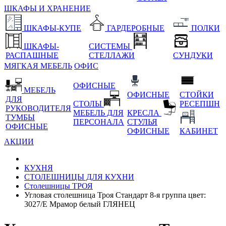
ШКАФЫ И ХРАНЕНИЕ
ШКАФЫ-КУПЕ
ГАРДЕРОБНЫЕ
ПОЛКИ
ШКАФЫ-
СИСТЕМЫ
РАСПАШНЫЕ
СТЕЛЛАЖИ
СУНДУКИ
МЯГКАЯ МЕБЕЛЬ
ОФИС
ОФИСНЫЕ
МЕБЕЛЬ
ОФИСНЫЕ
СТОЙКИ
ДЛЯ
СТОЛЫ
РЕСЕПШН
РУКОВОДИТЕЛЯ
МЕБЕЛЬ ДЛЯ
КРЕСЛА
ТУМБЫ
ПЕРСОНАЛА
СТУЛЬЯ
ОФИСНЫЕ
ОФИСНЫЕ
КАБИНЕТ
АКЦИИ
КУХНЯ
СТОЛЕШНИЦЫ ДЛЯ КУХНИ
Столешницы ТРОЯ
Угловая столешница Троя Стандарт 8-я группа цвет:
3027/E Мрамор белый ГЛЯНЕЦ