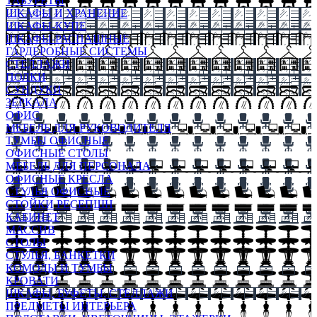
ТАБУРЕТЫ
ШКАФЫ И ХРАНЕНИЕ
ШКАФЫ-КУПЕ
ШКАФЫ-РАСПАШНЫЕ
ГАРДЕРОБНЫЕ СИСТЕМЫ
СТЕЛЛАЖИ
ПОЛКИ
СУНДУКИ
ЗЕРКАЛА
ОФИС
МЕБЕЛЬ ДЛЯ РУКОВОДИТЕЛЯ
ТУМБЫ ОФИСНЫЕ
ОФИСНЫЕ СТОЛЫ
МЕБЕЛЬ ДЛЯ ПЕРСОНАЛА
ОФИСНЫЕ КРЕСЛА
СТУЛЬЯ ОФИСНЫЕ
СТОЙКИ РЕСЕПШН
КАБИНЕТ
МАССИВ
СТОЛЫ
СТУЛЬЯ, БАНКЕТКИ
КОМОДЫ И ТУМБЫ
КРОВАТИ
ШКАФЫ, БУФЕТЫ, СТЕЛЛАЖИ
ПРЕДМЕТЫ ИНТЕРЬЕРА