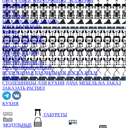
ПОДСТАВКИ, ЦВЕТОЧНИЦЫ, ЭТАЖЕРКИ
КОНСОЛИ
БЮРО
СУНДУКИ
БЕСКАРКАСНАЯ МЕБЕЛЬ
МЯГКАЯ МЕБЕЛЬ
HoReKa
СТОЛЫ ДЛЯ КАФЕ
СТУЛЬЯ ДЛЯ КАФЕ
Мебель лофт
БАРНЫЕ СТУЛЬЯ
ВЕШАЛКИ
УЛИЧНАЯ МЕБЕЛЬ
ГЛАДИЛЬНЫЕ ДОСКИ
ВСТРОЕННАЯ ГЛАДИЛЬНАЯ ДОСКА BELSI
АКЦИИ
СТОЛЕШНИЦЫ ДЛЯ КУХНИ
ДАЧА
МЕБЕЛЬ НА ЗАКАЗ
ЗАКАЗАТЬ РАСПИЛ
КУХНЯ
ТАБУРЕТЫ
МОДУЛЬНЫЕ