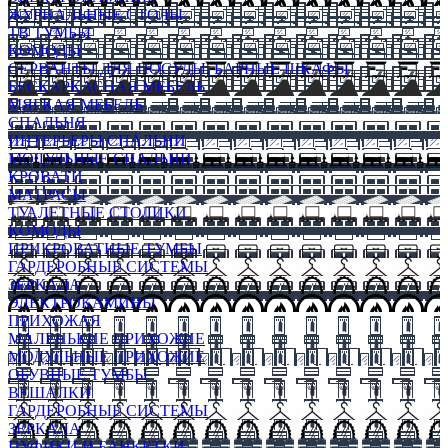
ЖУРНАЛЬНЫЕ СТОЛЫ
ТВ ТУМБЫ
КОМОДЫ
СЕРВАНТЫ ДЛЯ ПОСУДЫ, БАРНЫЕ ШКАФЫ
БЕСКАРКАСНАЯ МЕБЕЛЬ
МЯГКАЯ МЕБЕЛЬ
СПАЛЬНЯ
ИНТЕРЬЕРЫ СПАЛЬНИ
МОДУЛЬНЫЕ СПАЛЬНИ
КРОВАТИ
МАТРАСЫ
ТУАЛЕТНЫЕ СТОЛИКИ
КОМОДЫ
ПРИКРОВАТНЫЕ ТУМБЫ
ГАРДЕРОБНЫЕ СИСТЕМЫ
ЗЕРКАЛА
ЭЛЕКТРОКАМИНЫ
ПРИХОЖАЯ
МАЛЕНЬКИЕ ПРИХОЖИЕ
МОДУЛЬНЫЕ ПРИХОЖИЕ
ОБУВНЫЕ ТУМБЫ
ВЕШАЛКИ
ГАРДЕРОБНЫЕ СИСТЕМЫ
ЗЕРКАЛА
ПУФИКИ И БАНКЕТКИ