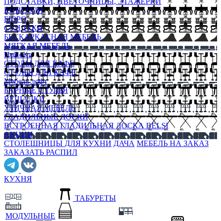
ПОДСТАВКИ, ЦВЕТОЧНИЦЫ, ЭТАЖЕРКИ
КОНСОЛИ
БЮРО
СУНДУКИ
БЕСКАРКАСНАЯ МЕБЕЛЬ
МЯГКАЯ МЕБЕЛЬ
HoReKa
СТОЛЫ ДЛЯ КАФЕ
СТУЛЬЯ ДЛЯ КАФЕ
Мебель лофт
БАРНЫЕ СТУЛЬЯ
ВЕШАЛКИ
УЛИЧНАЯ МЕБЕЛЬ
ГЛАДИЛЬНЫЕ ДОСКИ
ВСТРОЕННАЯ ГЛАДИЛЬНАЯ ДОСКА BELSI
АКЦИИ
СТОЛЕШНИЦЫ ДЛЯ КУХНИ
ДАЧА
МЕБЕЛЬ НА ЗАКАЗ
ЗАКАЗАТЬ РАСПИЛ
КУХНЯ
ТАБУРЕТЫ
МОДУЛЬНЫЕ