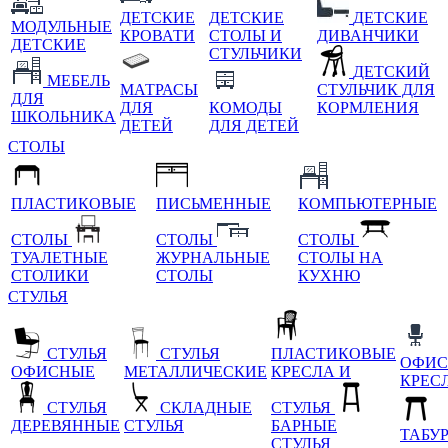
ДЕТСКИЕ
ДЕТСКИЕ
ДЕТСКИЕ
МОДУЛЬНЫЕ
КРОВАТИ
СТОЛЫ И
ДИВАНЧИКИ
ДЕТСКИЕ
СТУЛЬЧИКИ
ДЕТСКИЙ
МЕБЕЛЬ
МАТРАСЫ
СТУЛЬЧИК ДЛЯ
ДЛЯ
ДЛЯ
КОМОДЫ
КОРМЛЕНИЯ
ШКОЛЬНИКА
ДЕТЕЙ
ДЛЯ ДЕТЕЙ
СТОЛЫ
ПЛАСТИКОВЫЕ
ПИСЬМЕННЫЕ
КОМПЬЮТЕРНЫЕ
СТОЛЫ
СТОЛЫ
СТОЛЫ
ТУАЛЕТНЫЕ
ЖУРНАЛЬНЫЕ
СТОЛЫ НА
СТОЛИКИ
СТОЛЫ
КУХНЮ
СТУЛЬЯ
СТУЛЬЯ
СТУЛЬЯ
ПЛАСТИКОВЫЕ
ОФИС
ОФИСНЫЕ
МЕТАЛЛИЧЕСКИЕ
КРЕСЛА И
КРЕС
СТУЛЬЯ
СКЛАДНЫЕ
СТУЛЬЯ
ДЕРЕВЯННЫЕ
СТУЛЬЯ
БАРНЫЕ
ТАБУ
СТУЛЬЯ