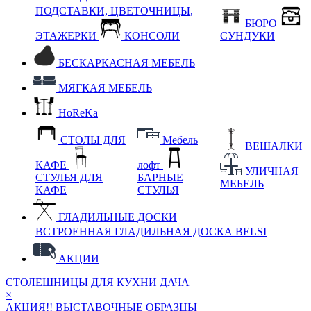
ПОДСТАВКИ, ЦВЕТОЧНИЦЫ,
БЮРО
ЭТАЖЕРКИ
КОНСОЛИ
СУНДУКИ
БЕСКАРКАСНАЯ МЕБЕЛЬ
МЯГКАЯ МЕБЕЛЬ
HoReKa
СТОЛЫ ДЛЯ
Мебель
ВЕШАЛКИ
КАФЕ
лофт
УЛИЧНАЯ
СТУЛЬЯ ДЛЯ
БАРНЫЕ
МЕБЕЛЬ
КАФЕ
СТУЛЬЯ
ГЛАДИЛЬНЫЕ ДОСКИ
ВСТРОЕННАЯ ГЛАДИЛЬНАЯ ДОСКА BELSI
АКЦИИ
СТОЛЕШНИЦЫ ДЛЯ КУХНИ
ДАЧА
×
АКЦИЯ!! ВЫСТАВОЧНЫЕ ОБРАЗЦЫ