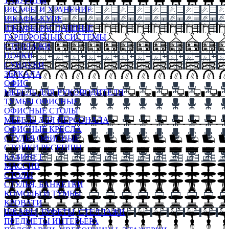
ТАБУРЕТЫ
ШКАФЫ И ХРАНЕНИЕ
ШКАФЫ-КУПЕ
ШКАФЫ-РАСПАШНЫЕ
ГАРДЕРОБНЫЕ СИСТЕМЫ
СТЕЛЛАЖИ
ПОЛКИ
СУНДУКИ
ЗЕРКАЛА
ОФИС
МЕБЕЛЬ ДЛЯ РУКОВОДИТЕЛЯ
ТУМБЫ ОФИСНЫЕ
ОФИСНЫЕ СТОЛЫ
МЕБЕЛЬ ДЛЯ ПЕРСОНАЛА
ОФИСНЫЕ КРЕСЛА
СТУЛЬЯ ОФИСНЫЕ
СТОЙКИ РЕСЕПШН
КАБИНЕТ
МАССИВ
СТОЛЫ
СТУЛЬЯ, БАНКЕТКИ
КОМОДЫ И ТУМБЫ
КРОВАТИ
ШКАФЫ, БУФЕТЫ, СТЕЛЛАЖИ
ПРЕДМЕТЫ ИНТЕРЬЕРА