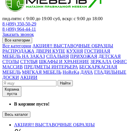
пнд-пятн: с 9:00 до 19:00 суб, вскр: с 9:00 до 18:00
8 (499) 350-50-29
8 (499) 964-44-11
Заказать звонок
Все категории
Все категории
АКЦИЯ!! ВЫСТАВОЧНЫЕ ОБРАЗЦЫ
РАСПРОДАЖА
ДВЕРИ КУПЕ
КУХНЯ
ГОСТИНАЯ
МЕБЕЛЬ НА ЗАКАЗ
СПАЛЬНЯ
ПРИХОЖАЯ
ДЕТСКАЯ
СТОЛЫ
СТУЛЬЯ
ШКАФЫ И ХРАНЕНИЕ
ЗЕРКАЛА
ОФИС
МАССИВ
ПРЕДМЕТЫ ИНТЕРЬЕРА
БЕСКАРКАСНАЯ
МЕБЕЛЬ
МЯГКАЯ МЕБЕЛЬ
HoReKa
ДАЧА
ГЛАДИЛЬНЫЕ
ДОСКИ
АКЦИИ
Найти
Корзина
пуста
В корзине пусто!
Весь каталог
АКЦИЯ!! ВЫСТАВОЧНЫЕ ОБРАЗЦЫ