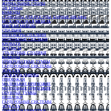
ЖУРНАЛЬНЫЕ СТОЛЫ
ТВ ТУМБЫ
КОМОДЫ
СЕРВАНТЫ ДЛЯ ПОСУДЫ, БАРНЫЕ ШКАФЫ
БЕСКАРКАСНАЯ МЕБЕЛЬ
МЯГКАЯ МЕБЕЛЬ
СПАЛЬНЯ
ИНТЕРЬЕРЫ СПАЛЬНИ
МОДУЛЬНЫЕ СПАЛЬНИ
КРОВАТИ
МАТРАСЫ
ТУАЛЕТНЫЕ СТОЛИКИ
КОМОДЫ
ПРИКРОВАТНЫЕ ТУМБЫ
ГАРДЕРОБНЫЕ СИСТЕМЫ
ЗЕРКАЛА
ЭЛЕКТРОКАМИНЫ
ПРИХОЖАЯ
МАЛЕНЬКИЕ ПРИХОЖИЕ
МОДУЛЬНЫЕ ПРИХОЖИЕ
ОБУВНЫЕ ТУМБЫ
ВЕШАЛКИ
ГАРДЕРОБНЫЕ СИСТЕМЫ
ЗЕРКАЛА
ПУФИКИ И БАНКЕТКИ