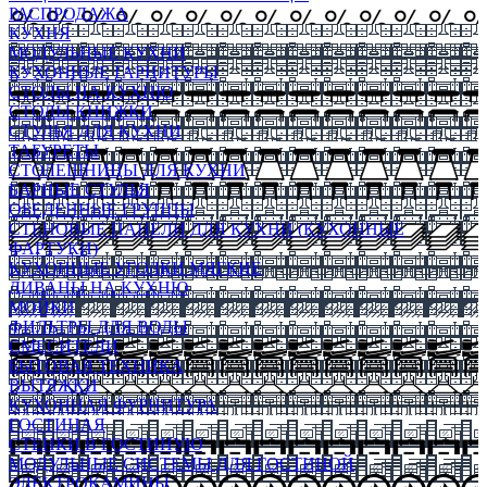
РАСПРОДАЖА
КУХНЯ
МОДУЛЬНЫЕ КУХНИ
КУХОННЫЕ ГАРНИТУРЫ
СТОЛЫ НА КУХНЮ
СТОЛЫ КНИЖКИ
СТУЛЬЯ ДЛЯ КУХНИ
ТАБУРЕТЫ
СТОЛЕШНИЦЫ ДЛЯ КУХНИ
БАРНЫЕ СТУЛЬЯ
ОБЕДЕННЫЕ ГРУППЫ
СТЕНОВЫЕ ПАНЕЛИ ДЛЯ КУХНИ (КУХОННЫЕ
ФАРТУКИ)
КУХОННЫЕ УГОЛКИ МЯГКИЕ
ДИВАНЫ НА КУХНЮ
МОЙКИ
ФИЛЬТРЫ ДЛЯ ВОДЫ
СМЕСИТЕЛИ
БЫТОВАЯ ТЕХНИКА
ВЫТЯЖКИ
КУХОННАЯ ФУРНИТУРА
ГОСТИНАЯ
СТЕНКИ В ГОСТИНУЮ
МОДУЛЬНЫЕ СИСТЕМЫ ДЛЯ ГОСТИНОЙ
ЭЛЕКТРОКАМИНЫ