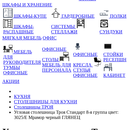
ШКАФЫ И ХРАНЕНИЕ
ШКАФЫ-КУПЕ
ГАРДЕРОБНЫЕ
ПОЛКИ
ШКАФЫ-
СИСТЕМЫ
РАСПАШНЫЕ
СТЕЛЛАЖИ
СУНДУКИ
МЯГКАЯ МЕБЕЛЬ
ОФИС
ОФИСНЫЕ
МЕБЕЛЬ
ОФИСНЫЕ
СТОЙКИ
ДЛЯ
СТОЛЫ
РЕСЕПШН
РУКОВОДИТЕЛЯ
МЕБЕЛЬ ДЛЯ
КРЕСЛА
ТУМБЫ
ПЕРСОНАЛА
СТУЛЬЯ
ОФИСНЫЕ
ОФИСНЫЕ
КАБИНЕТ
АКЦИИ
КУХНЯ
СТОЛЕШНИЦЫ ДЛЯ КУХНИ
Столешницы ТРОЯ
Угловая столешница Троя Стандарт 8-я группа цвет:
3025/E Мрамор черный ГЛЯНЕЦ