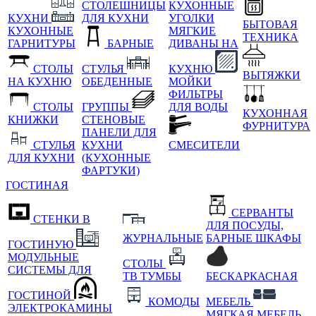
СТОЛЕШНИЦЫ
КУХОННЫЕ
КУХНИ
ДЛЯ КУХНИ
УГОЛКИ
БЫТОВАЯ
КУХОННЫЕ
МЯГКИЕ
ТЕХНИКА
ГАРНИТУРЫ
БАРНЫЕ
ДИВАНЫ НА
СТОЛЫ
СТУЛЬЯ
КУХНЮ
ВЫТЯЖКИ
НА КУХНЮ
ОБЕДЕННЫЕ
МОЙКИ
ФИЛЬТРЫ
СТОЛЫ
ГРУППЫ
ДЛЯ ВОДЫ
КУХОННАЯ
КНИЖКИ
СТЕНОВЫЕ
ФУРНИТУРА
ПАНЕЛИ ДЛЯ
СТУЛЬЯ
КУХНИ
СМЕСИТЕЛИ
ДЛЯ КУХНИ
(КУХОННЫЕ
ФАРТУКИ)
ГОСТИНАЯ
СЕРВАНТЫ
СТЕНКИ В
ДЛЯ ПОСУДЫ,
ЖУРНАЛЬНЫЕ
БАРНЫЕ ШКАФЫ
ГОСТИНУЮ
МОДУЛЬНЫЕ
СТОЛЫ
СИСТЕМЫ ДЛЯ
ТВ ТУМБЫ
БЕСКАРКАСНАЯ
ГОСТИНОЙ
КОМОДЫ
МЕБЕЛЬ
ЭЛЕКТРОКАМИНЫ
МЯГКАЯ МЕБЕЛЬ