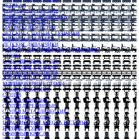
ДЕТСКАЯ
МОДУЛЬНЫЕ ДЕТСКИЕ
МЕБЕЛЬ ДЛЯ ШКОЛЬНИКА
ДЕТСКИЕ КРОВАТИ
МАТРАСЫ ДЛЯ ДЕТЕЙ
ДЕТСКИЕ СТОЛЫ И СТУЛЬЧИКИ
КОМОДЫ ДЛЯ ДЕТЕЙ
ДЕТСКИЕ ДИВАНЧИКИ
ДЕТСКИЙ СТУЛЬЧИК ДЛЯ КОРМЛЕНИЯ
СТОЛЫ
ПЛАСТИКОВЫЕ СТОЛЫ
ТУАЛЕТНЫЕ СТОЛИКИ
ПИСЬМЕННЫЕ СТОЛЫ
ЖУРНАЛЬНЫЕ СТОЛЫ
КОМПЬЮТЕРНЫЕ СТОЛЫ
СТОЛЫ НА КУХНЮ
СТУЛЬЯ
СТУЛЬЯ ОФИСНЫЕ
СТУЛЬЯ ДЕРЕВЯННЫЕ
СТУЛЬЯ МЕТАЛЛИЧЕСКИЕ
СКЛАДНЫЕ СТУЛЬЯ
ПЛАСТИКОВЫЕ КРЕСЛА И СТУЛЬЯ
БАРНЫЕ СТУЛЬЯ
ОФИСНЫЕ КРЕСЛА