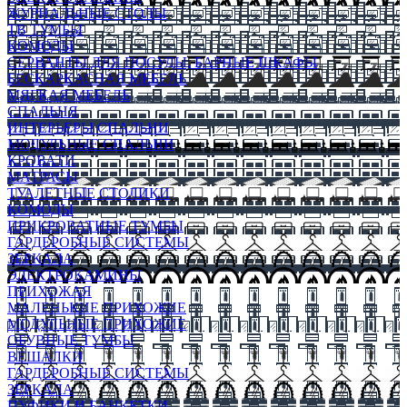
ЖУРНАЛЬНЫЕ СТОЛЫ
ТВ ТУМБЫ
КОМОДЫ
СЕРВАНТЫ ДЛЯ ПОСУДЫ, БАРНЫЕ ШКАФЫ
БЕСКАРКАСНАЯ МЕБЕЛЬ
МЯГКАЯ МЕБЕЛЬ
СПАЛЬНЯ
ИНТЕРЬЕРЫ СПАЛЬНИ
МОДУЛЬНЫЕ СПАЛЬНИ
КРОВАТИ
МАТРАСЫ
ТУАЛЕТНЫЕ СТОЛИКИ
КОМОДЫ
ПРИКРОВАТНЫЕ ТУМБЫ
ГАРДЕРОБНЫЕ СИСТЕМЫ
ЗЕРКАЛА
ЭЛЕКТРОКАМИНЫ
ПРИХОЖАЯ
МАЛЕНЬКИЕ ПРИХОЖИЕ
МОДУЛЬНЫЕ ПРИХОЖИЕ
ОБУВНЫЕ ТУМБЫ
ВЕШАЛКИ
ГАРДЕРОБНЫЕ СИСТЕМЫ
ЗЕРКАЛА
ПУФИКИ И БАНКЕТКИ