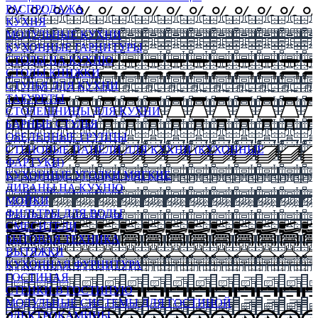
РАСПРОДАЖА
КУХНЯ
МОДУЛЬНЫЕ КУХНИ
КУХОННЫЕ ГАРНИТУРЫ
СТОЛЫ НА КУХНЮ
СТОЛЫ КНИЖКИ
СТУЛЬЯ ДЛЯ КУХНИ
ТАБУРЕТЫ
СТОЛЕШНИЦЫ ДЛЯ КУХНИ
БАРНЫЕ СТУЛЬЯ
ОБЕДЕННЫЕ ГРУППЫ
СТЕНОВЫЕ ПАНЕЛИ ДЛЯ КУХНИ (КУХОННЫЕ
ФАРТУКИ)
КУХОННЫЕ УГОЛКИ МЯГКИЕ
ДИВАНЫ НА КУХНЮ
МОЙКИ
ФИЛЬТРЫ ДЛЯ ВОДЫ
СМЕСИТЕЛИ
БЫТОВАЯ ТЕХНИКА
ВЫТЯЖКИ
КУХОННАЯ ФУРНИТУРА
ГОСТИНАЯ
СТЕНКИ В ГОСТИНУЮ
МОДУЛЬНЫЕ СИСТЕМЫ ДЛЯ ГОСТИНОЙ
ЭЛЕКТРОКАМИНЫ