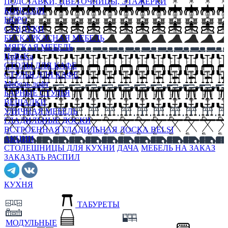
ПОДСТАВКИ, ЦВЕТОЧНИЦЫ, ЭТАЖЕРКИ
КОНСОЛИ
БЮРО
СУНДУКИ
БЕСКАРКАСНАЯ МЕБЕЛЬ
МЯГКАЯ МЕБЕЛЬ
HoReKa
СТОЛЫ ДЛЯ КАФЕ
СТУЛЬЯ ДЛЯ КАФЕ
Мебель лофт
БАРНЫЕ СТУЛЬЯ
ВЕШАЛКИ
УЛИЧНАЯ МЕБЕЛЬ
ГЛАДИЛЬНЫЕ ДОСКИ
ВСТРОЕННАЯ ГЛАДИЛЬНАЯ ДОСКА BELSI
АКЦИИ
СТОЛЕШНИЦЫ ДЛЯ КУХНИ
ДАЧА
МЕБЕЛЬ НА ЗАКАЗ
ЗАКАЗАТЬ РАСПИЛ
КУХНЯ
ТАБУРЕТЫ
МОДУЛЬНЫЕ