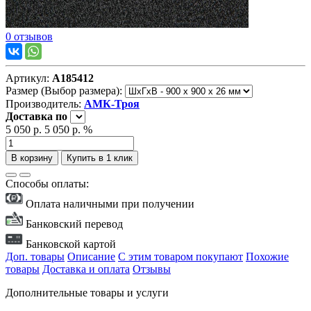
0 отзывов
Артикул:
А185412
Размер (Выбор размера):
Производитель:
АМК-Троя
Доставка
по
5 050 р.
5 050 р.
%
В корзину
Купить в 1 клик
Способы оплаты:
Оплата наличными при получении
Банковский перевод
Банковской картой
Доп. товары
Описание
С этим товаром покупают
Похожие
товары
Доставка и оплата
Отзывы
Дополнительные товары и услуги