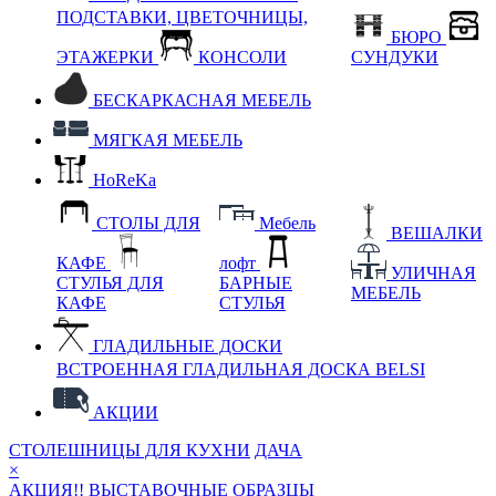
ПОДСТАВКИ, ЦВЕТОЧНИЦЫ,
БЮРО
ЭТАЖЕРКИ
КОНСОЛИ
СУНДУКИ
БЕСКАРКАСНАЯ МЕБЕЛЬ
МЯГКАЯ МЕБЕЛЬ
HoReKa
СТОЛЫ ДЛЯ
Мебель
ВЕШАЛКИ
КАФЕ
лофт
УЛИЧНАЯ
СТУЛЬЯ ДЛЯ
БАРНЫЕ
МЕБЕЛЬ
КАФЕ
СТУЛЬЯ
ГЛАДИЛЬНЫЕ ДОСКИ
ВСТРОЕННАЯ ГЛАДИЛЬНАЯ ДОСКА BELSI
АКЦИИ
СТОЛЕШНИЦЫ ДЛЯ КУХНИ
ДАЧА
×
АКЦИЯ!! ВЫСТАВОЧНЫЕ ОБРАЗЦЫ