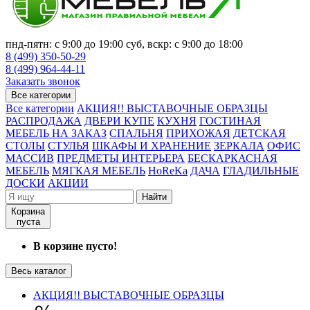
пнд-пятн: с 9:00 до 19:00 суб, вскр: с 9:00 до 18:00
8 (499) 350-50-29
8 (499) 964-44-11
Заказать звонок
Все категории
Все категории
АКЦИЯ!! ВЫСТАВОЧНЫЕ ОБРАЗЦЫ
РАСПРОДАЖА
ДВЕРИ КУПЕ
КУХНЯ
ГОСТИНАЯ
МЕБЕЛЬ НА ЗАКАЗ
СПАЛЬНЯ
ПРИХОЖАЯ
ДЕТСКАЯ
СТОЛЫ
СТУЛЬЯ
ШКАФЫ И ХРАНЕНИЕ
ЗЕРКАЛА
ОФИС
МАССИВ
ПРЕДМЕТЫ ИНТЕРЬЕРА
БЕСКАРКАСНАЯ
МЕБЕЛЬ
МЯГКАЯ МЕБЕЛЬ
HoReKa
ДАЧА
ГЛАДИЛЬНЫЕ
ДОСКИ
АКЦИИ
Найти
Корзина
пуста
В корзине пусто!
Весь каталог
АКЦИЯ!! ВЫСТАВОЧНЫЕ ОБРАЗЦЫ