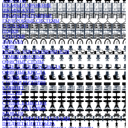
ТАБУРЕТЫ
ШКАФЫ И ХРАНЕНИЕ
ШКАФЫ-КУПЕ
ШКАФЫ-РАСПАШНЫЕ
ГАРДЕРОБНЫЕ СИСТЕМЫ
СТЕЛЛАЖИ
ПОЛКИ
СУНДУКИ
ЗЕРКАЛА
ОФИС
МЕБЕЛЬ ДЛЯ РУКОВОДИТЕЛЯ
ТУМБЫ ОФИСНЫЕ
ОФИСНЫЕ СТОЛЫ
МЕБЕЛЬ ДЛЯ ПЕРСОНАЛА
ОФИСНЫЕ КРЕСЛА
СТУЛЬЯ ОФИСНЫЕ
СТОЙКИ РЕСЕПШН
КАБИНЕТ
МАССИВ
СТОЛЫ
СТУЛЬЯ, БАНКЕТКИ
КОМОДЫ И ТУМБЫ
КРОВАТИ
ШКАФЫ, БУФЕТЫ, СТЕЛЛАЖИ
ПРЕДМЕТЫ ИНТЕРЬЕРА