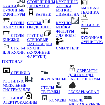
СТОЛЕШНИЦЫ
КУХОННЫЕ
КУХНИ
ДЛЯ КУХНИ
УГОЛКИ
БЫТОВАЯ
КУХОННЫЕ
МЯГКИЕ
ТЕХНИКА
ГАРНИТУРЫ
БАРНЫЕ
ДИВАНЫ НА
СТОЛЫ
СТУЛЬЯ
КУХНЮ
ВЫТЯЖКИ
НА КУХНЮ
ОБЕДЕННЫЕ
МОЙКИ
ФИЛЬТРЫ
СТОЛЫ
ГРУППЫ
ДЛЯ ВОДЫ
КУХОННАЯ
КНИЖКИ
СТЕНОВЫЕ
ФУРНИТУРА
ПАНЕЛИ ДЛЯ
СТУЛЬЯ
КУХНИ
СМЕСИТЕЛИ
ДЛЯ КУХНИ
(КУХОННЫЕ
ФАРТУКИ)
ГОСТИНАЯ
СЕРВАНТЫ
СТЕНКИ В
ДЛЯ ПОСУДЫ,
ЖУРНАЛЬНЫЕ
БАРНЫЕ ШКАФЫ
ГОСТИНУЮ
МОДУЛЬНЫЕ
СТОЛЫ
СИСТЕМЫ ДЛЯ
ТВ ТУМБЫ
БЕСКАРКАСНАЯ
ГОСТИНОЙ
КОМОДЫ
МЕБЕЛЬ
ЭЛЕКТРОКАМИНЫ
МЯГКАЯ МЕБЕЛЬ