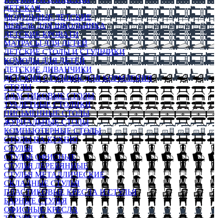
ДЕТСКАЯ
МОДУЛЬНЫЕ ДЕТСКИЕ
МЕБЕЛЬ ДЛЯ ШКОЛЬНИКА
ДЕТСКИЕ КРОВАТИ
МАТРАСЫ ДЛЯ ДЕТЕЙ
ДЕТСКИЕ СТОЛЫ И СТУЛЬЧИКИ
КОМОДЫ ДЛЯ ДЕТЕЙ
ДЕТСКИЕ ДИВАНЧИКИ
ДЕТСКИЙ СТУЛЬЧИК ДЛЯ КОРМЛЕНИЯ
СТОЛЫ
ПЛАСТИКОВЫЕ СТОЛЫ
ТУАЛЕТНЫЕ СТОЛИКИ
ПИСЬМЕННЫЕ СТОЛЫ
ЖУРНАЛЬНЫЕ СТОЛЫ
КОМПЬЮТЕРНЫЕ СТОЛЫ
СТОЛЫ НА КУХНЮ
СТУЛЬЯ
СТУЛЬЯ ОФИСНЫЕ
СТУЛЬЯ ДЕРЕВЯННЫЕ
СТУЛЬЯ МЕТАЛЛИЧЕСКИЕ
СКЛАДНЫЕ СТУЛЬЯ
ПЛАСТИКОВЫЕ КРЕСЛА И СТУЛЬЯ
БАРНЫЕ СТУЛЬЯ
ОФИСНЫЕ КРЕСЛА