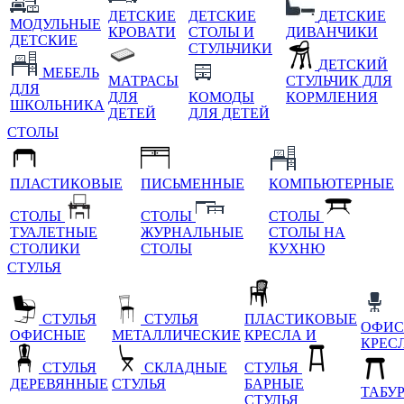
ДЕТСКИЕ
ДЕТСКИЕ
ДЕТСКИЕ
МОДУЛЬНЫЕ
КРОВАТИ
СТОЛЫ И
ДИВАНЧИКИ
ДЕТСКИЕ
СТУЛЬЧИКИ
ДЕТСКИЙ
МЕБЕЛЬ
МАТРАСЫ
СТУЛЬЧИК ДЛЯ
ДЛЯ
ДЛЯ
КОМОДЫ
КОРМЛЕНИЯ
ШКОЛЬНИКА
ДЕТЕЙ
ДЛЯ ДЕТЕЙ
СТОЛЫ
ПЛАСТИКОВЫЕ
ПИСЬМЕННЫЕ
КОМПЬЮТЕРНЫЕ
СТОЛЫ
СТОЛЫ
СТОЛЫ
ТУАЛЕТНЫЕ
ЖУРНАЛЬНЫЕ
СТОЛЫ НА
СТОЛИКИ
СТОЛЫ
КУХНЮ
СТУЛЬЯ
СТУЛЬЯ
СТУЛЬЯ
ПЛАСТИКОВЫЕ
ОФИС
ОФИСНЫЕ
МЕТАЛЛИЧЕСКИЕ
КРЕСЛА И
КРЕС
СТУЛЬЯ
СКЛАДНЫЕ
СТУЛЬЯ
ДЕРЕВЯННЫЕ
СТУЛЬЯ
БАРНЫЕ
ТАБУ
СТУЛЬЯ