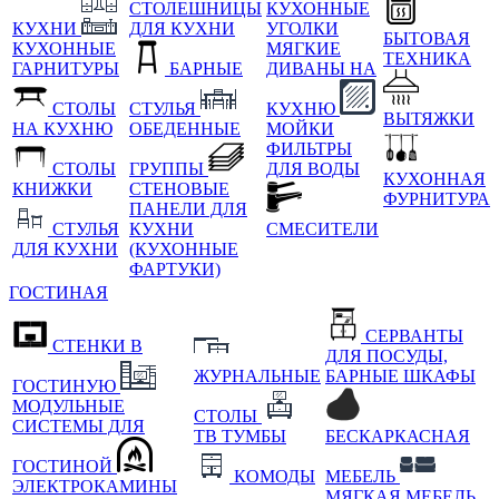
СТОЛЕШНИЦЫ
КУХОННЫЕ
КУХНИ
ДЛЯ КУХНИ
УГОЛКИ
БЫТОВАЯ
КУХОННЫЕ
МЯГКИЕ
ТЕХНИКА
ГАРНИТУРЫ
БАРНЫЕ
ДИВАНЫ НА
СТОЛЫ
СТУЛЬЯ
КУХНЮ
ВЫТЯЖКИ
НА КУХНЮ
ОБЕДЕННЫЕ
МОЙКИ
ФИЛЬТРЫ
СТОЛЫ
ГРУППЫ
ДЛЯ ВОДЫ
КУХОННАЯ
КНИЖКИ
СТЕНОВЫЕ
ФУРНИТУРА
ПАНЕЛИ ДЛЯ
СТУЛЬЯ
КУХНИ
СМЕСИТЕЛИ
ДЛЯ КУХНИ
(КУХОННЫЕ
ФАРТУКИ)
ГОСТИНАЯ
СЕРВАНТЫ
СТЕНКИ В
ДЛЯ ПОСУДЫ,
ЖУРНАЛЬНЫЕ
БАРНЫЕ ШКАФЫ
ГОСТИНУЮ
МОДУЛЬНЫЕ
СТОЛЫ
СИСТЕМЫ ДЛЯ
ТВ ТУМБЫ
БЕСКАРКАСНАЯ
ГОСТИНОЙ
КОМОДЫ
МЕБЕЛЬ
ЭЛЕКТРОКАМИНЫ
МЯГКАЯ МЕБЕЛЬ