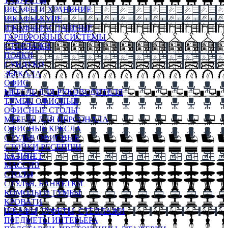
ТАБУРЕТЫ
ШКАФЫ И ХРАНЕНИЕ
ШКАФЫ-КУПЕ
ШКАФЫ-РАСПАШНЫЕ
ГАРДЕРОБНЫЕ СИСТЕМЫ
СТЕЛЛАЖИ
ПОЛКИ
СУНДУКИ
ЗЕРКАЛА
ОФИС
МЕБЕЛЬ ДЛЯ РУКОВОДИТЕЛЯ
ТУМБЫ ОФИСНЫЕ
ОФИСНЫЕ СТОЛЫ
МЕБЕЛЬ ДЛЯ ПЕРСОНАЛА
ОФИСНЫЕ КРЕСЛА
СТУЛЬЯ ОФИСНЫЕ
СТОЙКИ РЕСЕПШН
КАБИНЕТ
МАССИВ
СТОЛЫ
СТУЛЬЯ, БАНКЕТКИ
КОМОДЫ И ТУМБЫ
КРОВАТИ
ШКАФЫ, БУФЕТЫ, СТЕЛЛАЖИ
ПРЕДМЕТЫ ИНТЕРЬЕРА