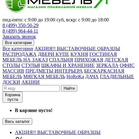
пнд-пятн: с 9:00 до 19:00 суб, вскр: с 9:00 до 18:00
8 (499) 350-50-29
8 (499) 964-44-11
Заказать звонок
Все категории
Все категории
АКЦИЯ!! ВЫСТАВОЧНЫЕ ОБРАЗЦЫ
РАСПРОДАЖА
ДВЕРИ КУПЕ
КУХНЯ
ГОСТИНАЯ
МЕБЕЛЬ НА ЗАКАЗ
СПАЛЬНЯ
ПРИХОЖАЯ
ДЕТСКАЯ
СТОЛЫ
СТУЛЬЯ
ШКАФЫ И ХРАНЕНИЕ
ЗЕРКАЛА
ОФИС
МАССИВ
ПРЕДМЕТЫ ИНТЕРЬЕРА
БЕСКАРКАСНАЯ
МЕБЕЛЬ
МЯГКАЯ МЕБЕЛЬ
HoReKa
ДАЧА
ГЛАДИЛЬНЫЕ
ДОСКИ
АКЦИИ
Найти
Корзина
пуста
В корзине пусто!
Весь каталог
АКЦИЯ!! ВЫСТАВОЧНЫЕ ОБРАЗЦЫ