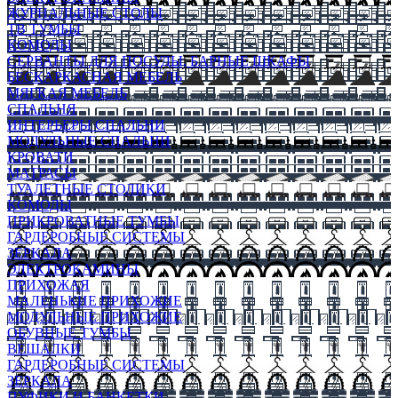
ЖУРНАЛЬНЫЕ СТОЛЫ
ТВ ТУМБЫ
КОМОДЫ
СЕРВАНТЫ ДЛЯ ПОСУДЫ, БАРНЫЕ ШКАФЫ
БЕСКАРКАСНАЯ МЕБЕЛЬ
МЯГКАЯ МЕБЕЛЬ
СПАЛЬНЯ
ИНТЕРЬЕРЫ СПАЛЬНИ
МОДУЛЬНЫЕ СПАЛЬНИ
КРОВАТИ
МАТРАСЫ
ТУАЛЕТНЫЕ СТОЛИКИ
КОМОДЫ
ПРИКРОВАТНЫЕ ТУМБЫ
ГАРДЕРОБНЫЕ СИСТЕМЫ
ЗЕРКАЛА
ЭЛЕКТРОКАМИНЫ
ПРИХОЖАЯ
МАЛЕНЬКИЕ ПРИХОЖИЕ
МОДУЛЬНЫЕ ПРИХОЖИЕ
ОБУВНЫЕ ТУМБЫ
ВЕШАЛКИ
ГАРДЕРОБНЫЕ СИСТЕМЫ
ЗЕРКАЛА
ПУФИКИ И БАНКЕТКИ