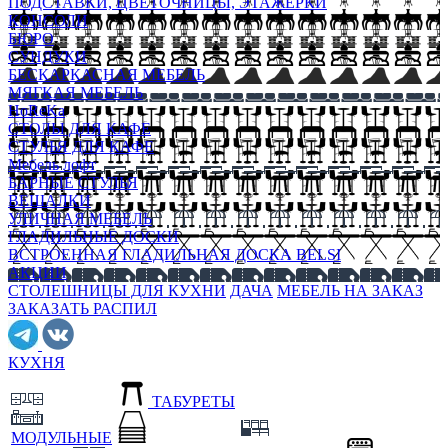
ПОДСТАВКИ, ЦВЕТОЧНИЦЫ, ЭТАЖЕРКИ
КОНСОЛИ
БЮРО
СУНДУКИ
БЕСКАРКАСНАЯ МЕБЕЛЬ
МЯГКАЯ МЕБЕЛЬ
HoReKa
СТОЛЫ ДЛЯ КАФЕ
СТУЛЬЯ ДЛЯ КАФЕ
Мебель лофт
БАРНЫЕ СТУЛЬЯ
ВЕШАЛКИ
УЛИЧНАЯ МЕБЕЛЬ
ГЛАДИЛЬНЫЕ ДОСКИ
ВСТРОЕННАЯ ГЛАДИЛЬНАЯ ДОСКА BELSI
АКЦИИ
СТОЛЕШНИЦЫ ДЛЯ КУХНИ
ДАЧА
МЕБЕЛЬ НА ЗАКАЗ
ЗАКАЗАТЬ РАСПИЛ
КУХНЯ
ТАБУРЕТЫ
МОДУЛЬНЫЕ