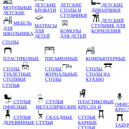
ДЕТСКИЕ
ДЕТСКИЕ
ДЕТСКИЕ
МОДУЛЬНЫЕ
КРОВАТИ
СТОЛЫ И
ДИВАНЧИКИ
ДЕТСКИЕ
СТУЛЬЧИКИ
ДЕТСКИЙ
МЕБЕЛЬ
МАТРАСЫ
СТУЛЬЧИК ДЛЯ
ДЛЯ
ДЛЯ
КОМОДЫ
КОРМЛЕНИЯ
ШКОЛЬНИКА
ДЕТЕЙ
ДЛЯ ДЕТЕЙ
СТОЛЫ
ПЛАСТИКОВЫЕ
ПИСЬМЕННЫЕ
КОМПЬЮТЕРНЫЕ
СТОЛЫ
СТОЛЫ
СТОЛЫ
ТУАЛЕТНЫЕ
ЖУРНАЛЬНЫЕ
СТОЛЫ НА
СТОЛИКИ
СТОЛЫ
КУХНЮ
СТУЛЬЯ
СТУЛЬЯ
СТУЛЬЯ
ПЛАСТИКОВЫЕ
ОФИС
ОФИСНЫЕ
МЕТАЛЛИЧЕСКИЕ
КРЕСЛА И
КРЕС
СТУЛЬЯ
СКЛАДНЫЕ
СТУЛЬЯ
ДЕРЕВЯННЫЕ
СТУЛЬЯ
БАРНЫЕ
ТАБУ
СТУЛЬЯ