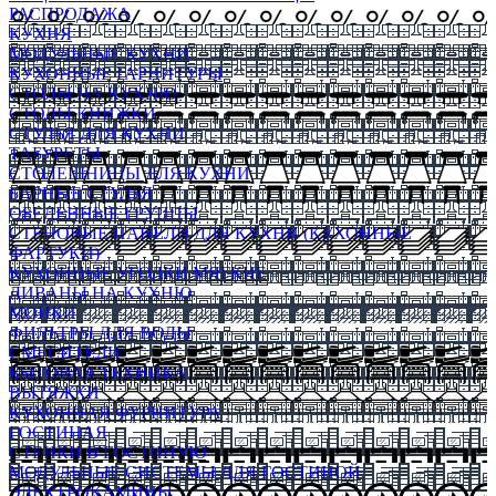
РАСПРОДАЖА
КУХНЯ
МОДУЛЬНЫЕ КУХНИ
КУХОННЫЕ ГАРНИТУРЫ
СТОЛЫ НА КУХНЮ
СТОЛЫ КНИЖКИ
СТУЛЬЯ ДЛЯ КУХНИ
ТАБУРЕТЫ
СТОЛЕШНИЦЫ ДЛЯ КУХНИ
БАРНЫЕ СТУЛЬЯ
ОБЕДЕННЫЕ ГРУППЫ
СТЕНОВЫЕ ПАНЕЛИ ДЛЯ КУХНИ (КУХОННЫЕ
ФАРТУКИ)
КУХОННЫЕ УГОЛКИ МЯГКИЕ
ДИВАНЫ НА КУХНЮ
МОЙКИ
ФИЛЬТРЫ ДЛЯ ВОДЫ
СМЕСИТЕЛИ
БЫТОВАЯ ТЕХНИКА
ВЫТЯЖКИ
КУХОННАЯ ФУРНИТУРА
ГОСТИНАЯ
СТЕНКИ В ГОСТИНУЮ
МОДУЛЬНЫЕ СИСТЕМЫ ДЛЯ ГОСТИНОЙ
ЭЛЕКТРОКАМИНЫ