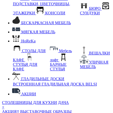
ПОДСТАВКИ, ЦВЕТОЧНИЦЫ,
БЮРО
ЭТАЖЕРКИ
КОНСОЛИ
СУНДУКИ
БЕСКАРКАСНАЯ МЕБЕЛЬ
МЯГКАЯ МЕБЕЛЬ
HoReKa
СТОЛЫ ДЛЯ
Мебель
ВЕШАЛКИ
КАФЕ
лофт
УЛИЧНАЯ
СТУЛЬЯ ДЛЯ
БАРНЫЕ
МЕБЕЛЬ
КАФЕ
СТУЛЬЯ
ГЛАДИЛЬНЫЕ ДОСКИ
ВСТРОЕННАЯ ГЛАДИЛЬНАЯ ДОСКА BELSI
АКЦИИ
СТОЛЕШНИЦЫ ДЛЯ КУХНИ
ДАЧА
×
АКЦИЯ!! ВЫСТАВОЧНЫЕ ОБРАЗЦЫ