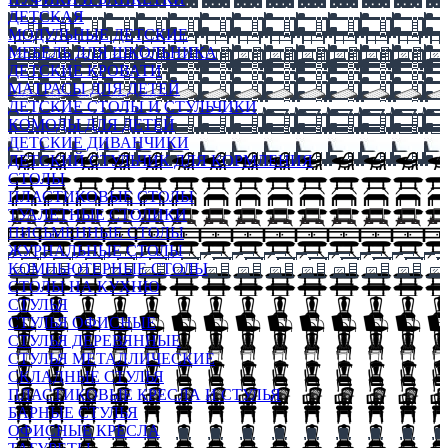
ДЕТСКАЯ
МОДУЛЬНЫЕ ДЕТСКИЕ
МЕБЕЛЬ ДЛЯ ШКОЛЬНИКА
ДЕТСКИЕ КРОВАТИ
МАТРАСЫ ДЛЯ ДЕТЕЙ
ДЕТСКИЕ СТОЛЫ И СТУЛЬЧИКИ
КОМОДЫ ДЛЯ ДЕТЕЙ
ДЕТСКИЕ ДИВАНЧИКИ
ДЕТСКИЙ СТУЛЬЧИК ДЛЯ КОРМЛЕНИЯ
СТОЛЫ
ПЛАСТИКОВЫЕ СТОЛЫ
ТУАЛЕТНЫЕ СТОЛИКИ
ПИСЬМЕННЫЕ СТОЛЫ
ЖУРНАЛЬНЫЕ СТОЛЫ
КОМПЬЮТЕРНЫЕ СТОЛЫ
СТОЛЫ НА КУХНЮ
СТУЛЬЯ
СТУЛЬЯ ОФИСНЫЕ
СТУЛЬЯ ДЕРЕВЯННЫЕ
СТУЛЬЯ МЕТАЛЛИЧЕСКИЕ
СКЛАДНЫЕ СТУЛЬЯ
ПЛАСТИКОВЫЕ КРЕСЛА И СТУЛЬЯ
БАРНЫЕ СТУЛЬЯ
ОФИСНЫЕ КРЕСЛА