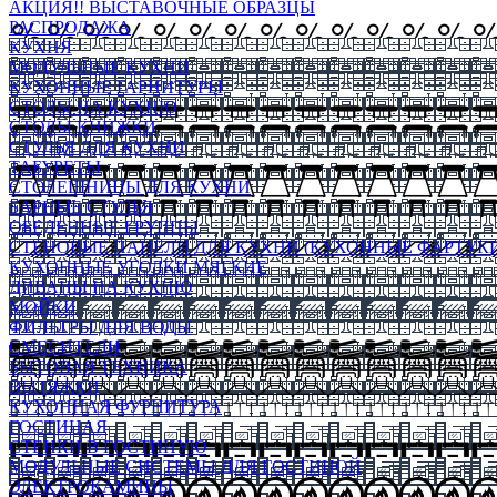
АКЦИЯ!! ВЫСТАВОЧНЫЕ ОБРАЗЦЫ
РАСПРОДАЖА
КУХНЯ
МОДУЛЬНЫЕ КУХНИ
КУХОННЫЕ ГАРНИТУРЫ
СТОЛЫ НА КУХНЮ
СТОЛЫ КНИЖКИ
СТУЛЬЯ ДЛЯ КУХНИ
ТАБУРЕТЫ
СТОЛЕШНИЦЫ ДЛЯ КУХНИ
БАРНЫЕ СТУЛЬЯ
ОБЕДЕННЫЕ ГРУППЫ
СТЕНОВЫЕ ПАНЕЛИ ДЛЯ КУХНИ (КУХОННЫЕ ФАРТУКИ
КУХОННЫЕ УГОЛКИ МЯГКИЕ
ДИВАНЫ НА КУХНЮ
МОЙКИ
ФИЛЬТРЫ ДЛЯ ВОДЫ
СМЕСИТЕЛИ
БЫТОВАЯ ТЕХНИКА
ВЫТЯЖКИ
КУХОННАЯ ФУРНИТУРА
ГОСТИНАЯ
СТЕНКИ В ГОСТИНУЮ
МОДУЛЬНЫЕ СИСТЕМЫ ДЛЯ ГОСТИНОЙ
ЭЛЕКТРОКАМИНЫ