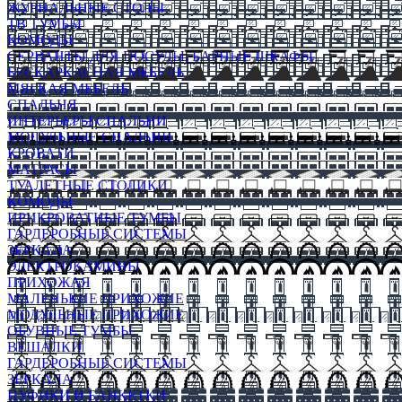
ЖУРНАЛЬНЫЕ СТОЛЫ
ТВ ТУМБЫ
КОМОДЫ
СЕРВАНТЫ ДЛЯ ПОСУДЫ, БАРНЫЕ ШКАФЫ
БЕСКАРКАСНАЯ МЕБЕЛЬ
МЯГКАЯ МЕБЕЛЬ
СПАЛЬНЯ
ИНТЕРЬЕРЫ СПАЛЬНИ
МОДУЛЬНЫЕ СПАЛЬНИ
КРОВАТИ
МАТРАСЫ
ТУАЛЕТНЫЕ СТОЛИКИ
КОМОДЫ
ПРИКРОВАТНЫЕ ТУМБЫ
ГАРДЕРОБНЫЕ СИСТЕМЫ
ЗЕРКАЛА
ЭЛЕКТРОКАМИНЫ
ПРИХОЖАЯ
МАЛЕНЬКИЕ ПРИХОЖИЕ
МОДУЛЬНЫЕ ПРИХОЖИЕ
ОБУВНЫЕ ТУМБЫ
ВЕШАЛКИ
ГАРДЕРОБНЫЕ СИСТЕМЫ
ЗЕРКАЛА
ПУФИКИ И БАНКЕТКИ