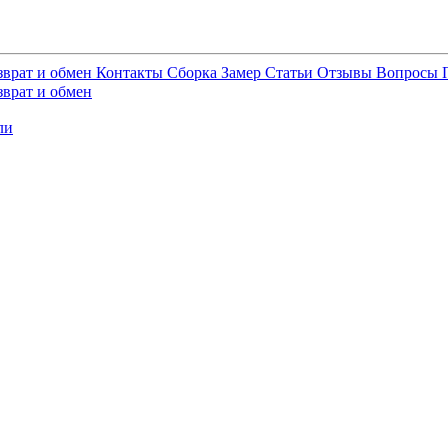
зврат и обмен
Контакты
Сборка
Замер
Статьи
Отзывы
Вопросы
зврат и обмен
ли