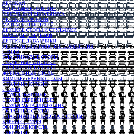
ДЕТСКАЯ
МОДУЛЬНЫЕ ДЕТСКИЕ
МЕБЕЛЬ ДЛЯ ШКОЛЬНИКА
ДЕТСКИЕ КРОВАТИ
МАТРАСЫ ДЛЯ ДЕТЕЙ
ДЕТСКИЕ СТОЛЫ И СТУЛЬЧИКИ
КОМОДЫ ДЛЯ ДЕТЕЙ
ДЕТСКИЕ ДИВАНЧИКИ
ДЕТСКИЙ СТУЛЬЧИК ДЛЯ КОРМЛЕНИЯ
СТОЛЫ
ПЛАСТИКОВЫЕ СТОЛЫ
ТУАЛЕТНЫЕ СТОЛИКИ
ПИСЬМЕННЫЕ СТОЛЫ
ЖУРНАЛЬНЫЕ СТОЛЫ
КОМПЬЮТЕРНЫЕ СТОЛЫ
СТОЛЫ НА КУХНЮ
СТУЛЬЯ
СТУЛЬЯ ОФИСНЫЕ
СТУЛЬЯ ДЕРЕВЯННЫЕ
СТУЛЬЯ МЕТАЛЛИЧЕСКИЕ
СКЛАДНЫЕ СТУЛЬЯ
ПЛАСТИКОВЫЕ КРЕСЛА И СТУЛЬЯ
БАРНЫЕ СТУЛЬЯ
ОФИСНЫЕ КРЕСЛА
ТАБУРЕТЫ