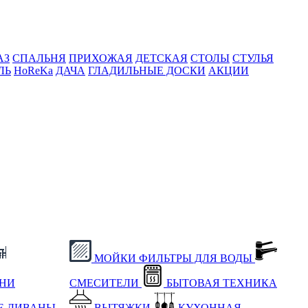
АЗ
СПАЛЬНЯ
ПРИХОЖАЯ
ДЕТСКАЯ
СТОЛЫ
СТУЛЬЯ
ЛЬ
HoReKa
ДАЧА
ГЛАДИЛЬНЫЕ ДОСКИ
АКЦИИ
МОЙКИ
ФИЛЬТРЫ ДЛЯ ВОДЫ
ХНИ
СМЕСИТЕЛИ
БЫТОВАЯ ТЕХНИКА
Е
ДИВАНЫ
ВЫТЯЖКИ
КУХОННАЯ