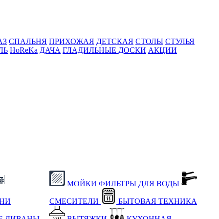
АЗ
СПАЛЬНЯ
ПРИХОЖАЯ
ДЕТСКАЯ
СТОЛЫ
СТУЛЬЯ
ЛЬ
HoReKa
ДАЧА
ГЛАДИЛЬНЫЕ ДОСКИ
АКЦИИ
МОЙКИ
ФИЛЬТРЫ ДЛЯ ВОДЫ
ХНИ
СМЕСИТЕЛИ
БЫТОВАЯ ТЕХНИКА
Е
ДИВАНЫ
ВЫТЯЖКИ
КУХОННАЯ