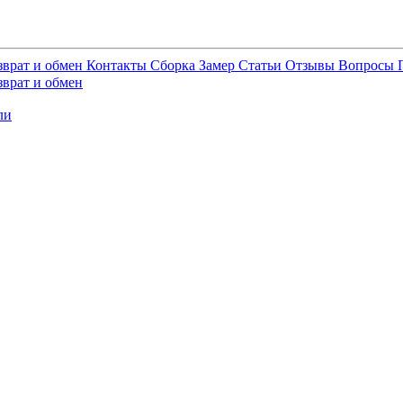
зврат и обмен
Контакты
Сборка
Замер
Статьи
Отзывы
Вопросы
зврат и обмен
ли