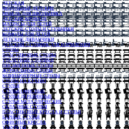
ДЕТСКАЯ
МОДУЛЬНЫЕ ДЕТСКИЕ
МЕБЕЛЬ ДЛЯ ШКОЛЬНИКА
ДЕТСКИЕ КРОВАТИ
МАТРАСЫ ДЛЯ ДЕТЕЙ
ДЕТСКИЕ СТОЛЫ И СТУЛЬЧИКИ
КОМОДЫ ДЛЯ ДЕТЕЙ
ДЕТСКИЕ ДИВАНЧИКИ
ДЕТСКИЙ СТУЛЬЧИК ДЛЯ КОРМЛЕНИЯ
СТОЛЫ
ПЛАСТИКОВЫЕ СТОЛЫ
ТУАЛЕТНЫЕ СТОЛИКИ
ПИСЬМЕННЫЕ СТОЛЫ
ЖУРНАЛЬНЫЕ СТОЛЫ
КОМПЬЮТЕРНЫЕ СТОЛЫ
СТОЛЫ НА КУХНЮ
СТУЛЬЯ
СТУЛЬЯ ОФИСНЫЕ
СТУЛЬЯ ДЕРЕВЯННЫЕ
СТУЛЬЯ МЕТАЛЛИЧЕСКИЕ
СКЛАДНЫЕ СТУЛЬЯ
ПЛАСТИКОВЫЕ КРЕСЛА И СТУЛЬЯ
БАРНЫЕ СТУЛЬЯ
ОФИСНЫЕ КРЕСЛА
ТАБУРЕТЫ