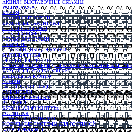
АКЦИЯ!! ВЫСТАВОЧНЫЕ ОБРАЗЦЫ
РАСПРОДАЖА
КУХНЯ
МОДУЛЬНЫЕ КУХНИ
КУХОННЫЕ ГАРНИТУРЫ
СТОЛЫ НА КУХНЮ
СТОЛЫ КНИЖКИ
СТУЛЬЯ ДЛЯ КУХНИ
ТАБУРЕТЫ
СТОЛЕШНИЦЫ ДЛЯ КУХНИ
БАРНЫЕ СТУЛЬЯ
ОБЕДЕННЫЕ ГРУППЫ
СТЕНОВЫЕ ПАНЕЛИ ДЛЯ КУХНИ (КУХОННЫЕ ФАРТУКИ
КУХОННЫЕ УГОЛКИ МЯГКИЕ
ДИВАНЫ НА КУХНЮ
МОЙКИ
ФИЛЬТРЫ ДЛЯ ВОДЫ
СМЕСИТЕЛИ
БЫТОВАЯ ТЕХНИКА
ВЫТЯЖКИ
КУХОННАЯ ФУРНИТУРА
ГОСТИНАЯ
СТЕНКИ В ГОСТИНУЮ
МОДУЛЬНЫЕ СИСТЕМЫ ДЛЯ ГОСТИНОЙ
ЭЛЕКТРОКАМИНЫ