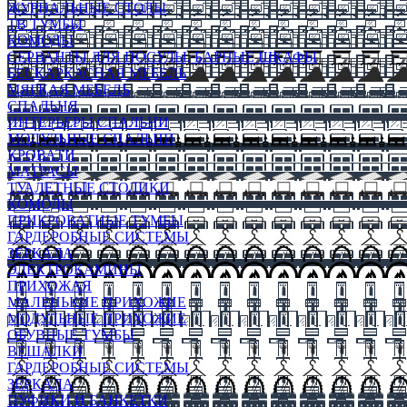
ЖУРНАЛЬНЫЕ СТОЛЫ
ТВ ТУМБЫ
КОМОДЫ
СЕРВАНТЫ ДЛЯ ПОСУДЫ, БАРНЫЕ ШКАФЫ
БЕСКАРКАСНАЯ МЕБЕЛЬ
МЯГКАЯ МЕБЕЛЬ
СПАЛЬНЯ
ИНТЕРЬЕРЫ СПАЛЬНИ
МОДУЛЬНЫЕ СПАЛЬНИ
КРОВАТИ
МАТРАСЫ
ТУАЛЕТНЫЕ СТОЛИКИ
КОМОДЫ
ПРИКРОВАТНЫЕ ТУМБЫ
ГАРДЕРОБНЫЕ СИСТЕМЫ
ЗЕРКАЛА
ЭЛЕКТРОКАМИНЫ
ПРИХОЖАЯ
МАЛЕНЬКИЕ ПРИХОЖИЕ
МОДУЛЬНЫЕ ПРИХОЖИЕ
ОБУВНЫЕ ТУМБЫ
ВЕШАЛКИ
ГАРДЕРОБНЫЕ СИСТЕМЫ
ЗЕРКАЛА
ПУФИКИ И БАНКЕТКИ