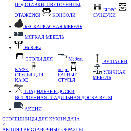
ПОДСТАВКИ, ЦВЕТОЧНИЦЫ,
БЮРО
ЭТАЖЕРКИ
КОНСОЛИ
СУНДУКИ
БЕСКАРКАСНАЯ МЕБЕЛЬ
МЯГКАЯ МЕБЕЛЬ
HoReKa
СТОЛЫ ДЛЯ
Мебель
ВЕШАЛКИ
КАФЕ
лофт
УЛИЧНАЯ
СТУЛЬЯ ДЛЯ
БАРНЫЕ
МЕБЕЛЬ
КАФЕ
СТУЛЬЯ
ГЛАДИЛЬНЫЕ ДОСКИ
ВСТРОЕННАЯ ГЛАДИЛЬНАЯ ДОСКА BELSI
АКЦИИ
СТОЛЕШНИЦЫ ДЛЯ КУХНИ
ДАЧА
×
АКЦИЯ!! ВЫСТАВОЧНЫЕ ОБРАЗЦЫ