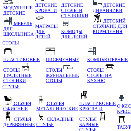
ДЕТСКИЕ
ДЕТСКИЕ
ДЕТСКИЕ
МОДУЛЬНЫЕ
КРОВАТИ
СТОЛЫ И
ДИВАНЧИКИ
ДЕТСКИЕ
СТУЛЬЧИКИ
ДЕТСКИЙ
МЕБЕЛЬ
МАТРАСЫ
СТУЛЬЧИК ДЛЯ
ДЛЯ
ДЛЯ
КОМОДЫ
КОРМЛЕНИЯ
ШКОЛЬНИКА
ДЕТЕЙ
ДЛЯ ДЕТЕЙ
СТОЛЫ
ПЛАСТИКОВЫЕ
ПИСЬМЕННЫЕ
КОМПЬЮТЕРНЫЕ
СТОЛЫ
СТОЛЫ
СТОЛЫ
ТУАЛЕТНЫЕ
ЖУРНАЛЬНЫЕ
СТОЛЫ НА
СТОЛИКИ
СТОЛЫ
КУХНЮ
СТУЛЬЯ
СТУЛЬЯ
СТУЛЬЯ
ПЛАСТИКОВЫЕ
ОФИС
ОФИСНЫЕ
МЕТАЛЛИЧЕСКИЕ
КРЕСЛА И
КРЕС
СТУЛЬЯ
СКЛАДНЫЕ
СТУЛЬЯ
ДЕРЕВЯННЫЕ
СТУЛЬЯ
БАРНЫЕ
ТАБУ
СТУЛЬЯ