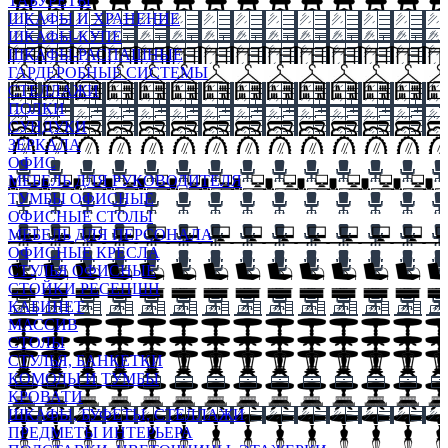
ТАБУРЕТЫ
ШКАФЫ И ХРАНЕНИЕ
ШКАФЫ-КУПЕ
ШКАФЫ-РАСПАШНЫЕ
ГАРДЕРОБНЫЕ СИСТЕМЫ
СТЕЛЛАЖИ
ПОЛКИ
СУНДУКИ
ЗЕРКАЛА
ОФИС
МЕБЕЛЬ ДЛЯ РУКОВОДИТЕЛЯ
ТУМБЫ ОФИСНЫЕ
ОФИСНЫЕ СТОЛЫ
МЕБЕЛЬ ДЛЯ ПЕРСОНАЛА
ОФИСНЫЕ КРЕСЛА
СТУЛЬЯ ОФИСНЫЕ
СТОЙКИ РЕСЕПШН
КАБИНЕТ
МАССИВ
СТОЛЫ
СТУЛЬЯ, БАНКЕТКИ
КОМОДЫ И ТУМБЫ
КРОВАТИ
ШКАФЫ, БУФЕТЫ, СТЕЛЛАЖИ
ПРЕДМЕТЫ ИНТЕРЬЕРА