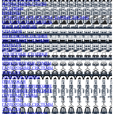
ЖУРНАЛЬНЫЕ СТОЛЫ
ТВ ТУМБЫ
КОМОДЫ
СЕРВАНТЫ ДЛЯ ПОСУДЫ, БАРНЫЕ ШКАФЫ
БЕСКАРКАСНАЯ МЕБЕЛЬ
МЯГКАЯ МЕБЕЛЬ
СПАЛЬНЯ
ИНТЕРЬЕРЫ СПАЛЬНИ
МОДУЛЬНЫЕ СПАЛЬНИ
КРОВАТИ
МАТРАСЫ
ТУАЛЕТНЫЕ СТОЛИКИ
КОМОДЫ
ПРИКРОВАТНЫЕ ТУМБЫ
ГАРДЕРОБНЫЕ СИСТЕМЫ
ЗЕРКАЛА
ЭЛЕКТРОКАМИНЫ
ПРИХОЖАЯ
МАЛЕНЬКИЕ ПРИХОЖИЕ
МОДУЛЬНЫЕ ПРИХОЖИЕ
ОБУВНЫЕ ТУМБЫ
ВЕШАЛКИ
ГАРДЕРОБНЫЕ СИСТЕМЫ
ЗЕРКАЛА
ПУФИКИ И БАНКЕТКИ