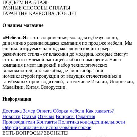
ПОДЪЁМ НА ЭТАЖ
РАЗНЫЕ СПОСОБЫ ОПЛАТЫ
ГАРАНТИЯ КАЧЕСТВА ДО 8 ЛЕТ
О нашем магазине
«Мебель Я»
- это современная, молодая и, безусловно,
динамично развивающаяся компания по продаже мебели. Мы
специализируемся на продаже элементов интерьера
различного стиля - от классики до модерна, которые смогут
стать неотъемлемой частицей любого помещения. Наша
компания имеет широкий набор технологических
возможностей, а также обладает многообразной
номенклатурой продукции от ведущих отечественных и
зарубежных производителей, в том числе Италии, Индонезии,
Малайзии, Китая, Белоруссии.
Информация
Доставка
Замер
Оплата
Сборка мебели
Как заказать?
Новости
Статьи
Отзывы
Вопросы
Гарантия
Производители
Контакты
Политика конфиденциальности
Оферта
Согласие на использование cookie
ЕСТЬ ВОПРОСЫ? ЗВОНИТЕ!