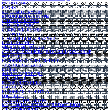
РАСПРОДАЖА
КУХНЯ
МОДУЛЬНЫЕ КУХНИ
КУХОННЫЕ ГАРНИТУРЫ
СТОЛЫ НА КУХНЮ
СТОЛЫ КНИЖКИ
СТУЛЬЯ ДЛЯ КУХНИ
ТАБУРЕТЫ
СТОЛЕШНИЦЫ ДЛЯ КУХНИ
БАРНЫЕ СТУЛЬЯ
ОБЕДЕННЫЕ ГРУППЫ
СТЕНОВЫЕ ПАНЕЛИ ДЛЯ КУХНИ (КУХОННЫЕ
ФАРТУКИ)
КУХОННЫЕ УГОЛКИ МЯГКИЕ
ДИВАНЫ НА КУХНЮ
МОЙКИ
ФИЛЬТРЫ ДЛЯ ВОДЫ
СМЕСИТЕЛИ
БЫТОВАЯ ТЕХНИКА
ВЫТЯЖКИ
КУХОННАЯ ФУРНИТУРА
ГОСТИНАЯ
СТЕНКИ В ГОСТИНУЮ
МОДУЛЬНЫЕ СИСТЕМЫ ДЛЯ ГОСТИНОЙ
ЭЛЕКТРОКАМИНЫ