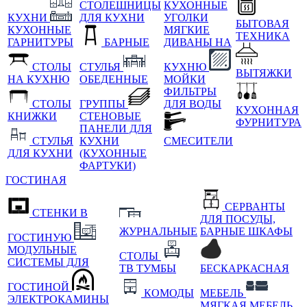
СТОЛЕШНИЦЫ
КУХОННЫЕ
КУХНИ
ДЛЯ КУХНИ
УГОЛКИ
БЫТОВАЯ
КУХОННЫЕ
МЯГКИЕ
ТЕХНИКА
ГАРНИТУРЫ
БАРНЫЕ
ДИВАНЫ НА
СТОЛЫ
СТУЛЬЯ
КУХНЮ
ВЫТЯЖКИ
НА КУХНЮ
ОБЕДЕННЫЕ
МОЙКИ
ФИЛЬТРЫ
СТОЛЫ
ГРУППЫ
ДЛЯ ВОДЫ
КУХОННАЯ
КНИЖКИ
СТЕНОВЫЕ
ФУРНИТУРА
ПАНЕЛИ ДЛЯ
СТУЛЬЯ
КУХНИ
СМЕСИТЕЛИ
ДЛЯ КУХНИ
(КУХОННЫЕ
ФАРТУКИ)
ГОСТИНАЯ
СЕРВАНТЫ
СТЕНКИ В
ДЛЯ ПОСУДЫ,
ЖУРНАЛЬНЫЕ
БАРНЫЕ ШКАФЫ
ГОСТИНУЮ
МОДУЛЬНЫЕ
СТОЛЫ
СИСТЕМЫ ДЛЯ
ТВ ТУМБЫ
БЕСКАРКАСНАЯ
ГОСТИНОЙ
КОМОДЫ
МЕБЕЛЬ
ЭЛЕКТРОКАМИНЫ
МЯГКАЯ МЕБЕЛЬ