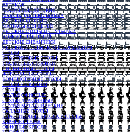
ДЕТСКАЯ
МОДУЛЬНЫЕ ДЕТСКИЕ
МЕБЕЛЬ ДЛЯ ШКОЛЬНИКА
ДЕТСКИЕ КРОВАТИ
МАТРАСЫ ДЛЯ ДЕТЕЙ
ДЕТСКИЕ СТОЛЫ И СТУЛЬЧИКИ
КОМОДЫ ДЛЯ ДЕТЕЙ
ДЕТСКИЕ ДИВАНЧИКИ
ДЕТСКИЙ СТУЛЬЧИК ДЛЯ КОРМЛЕНИЯ
СТОЛЫ
ПЛАСТИКОВЫЕ СТОЛЫ
ТУАЛЕТНЫЕ СТОЛИКИ
ПИСЬМЕННЫЕ СТОЛЫ
ЖУРНАЛЬНЫЕ СТОЛЫ
КОМПЬЮТЕРНЫЕ СТОЛЫ
СТОЛЫ НА КУХНЮ
СТУЛЬЯ
СТУЛЬЯ ОФИСНЫЕ
СТУЛЬЯ ДЕРЕВЯННЫЕ
СТУЛЬЯ МЕТАЛЛИЧЕСКИЕ
СКЛАДНЫЕ СТУЛЬЯ
ПЛАСТИКОВЫЕ КРЕСЛА И СТУЛЬЯ
БАРНЫЕ СТУЛЬЯ
ОФИСНЫЕ КРЕСЛА