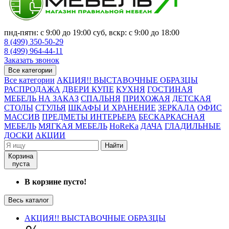
пнд-пятн: с 9:00 до 19:00 суб, вскр: с 9:00 до 18:00
8 (499) 350-50-29
8 (499) 964-44-11
Заказать звонок
Все категории
Все категории
АКЦИЯ!! ВЫСТАВОЧНЫЕ ОБРАЗЦЫ
РАСПРОДАЖА
ДВЕРИ КУПЕ
КУХНЯ
ГОСТИНАЯ
МЕБЕЛЬ НА ЗАКАЗ
СПАЛЬНЯ
ПРИХОЖАЯ
ДЕТСКАЯ
СТОЛЫ
СТУЛЬЯ
ШКАФЫ И ХРАНЕНИЕ
ЗЕРКАЛА
ОФИС
МАССИВ
ПРЕДМЕТЫ ИНТЕРЬЕРА
БЕСКАРКАСНАЯ
МЕБЕЛЬ
МЯГКАЯ МЕБЕЛЬ
HoReKa
ДАЧА
ГЛАДИЛЬНЫЕ
ДОСКИ
АКЦИИ
Найти
Корзина
пуста
В корзине пусто!
Весь каталог
АКЦИЯ!! ВЫСТАВОЧНЫЕ ОБРАЗЦЫ