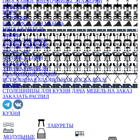
ПОДСТАВКИ, ЦВЕТОЧНИЦЫ, ЭТАЖЕРКИ
КОНСОЛИ
БЮРО
СУНДУКИ
БЕСКАРКАСНАЯ МЕБЕЛЬ
МЯГКАЯ МЕБЕЛЬ
HoReKa
СТОЛЫ ДЛЯ КАФЕ
СТУЛЬЯ ДЛЯ КАФЕ
Мебель лофт
БАРНЫЕ СТУЛЬЯ
ВЕШАЛКИ
УЛИЧНАЯ МЕБЕЛЬ
ГЛАДИЛЬНЫЕ ДОСКИ
ВСТРОЕННАЯ ГЛАДИЛЬНАЯ ДОСКА BELSI
АКЦИИ
СТОЛЕШНИЦЫ ДЛЯ КУХНИ
ДАЧА
МЕБЕЛЬ НА ЗАКАЗ
ЗАКАЗАТЬ РАСПИЛ
КУХНЯ
ТАБУРЕТЫ
МОДУЛЬНЫЕ