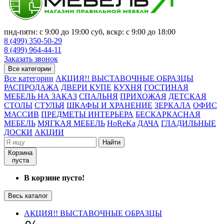
пнд-пятн: с 9:00 до 19:00 суб, вскр: с 9:00 до 18:00
8 (499) 350-50-29
8 (499) 964-44-11
Заказать звонок
Все категории
Все категории
АКЦИЯ!! ВЫСТАВОЧНЫЕ ОБРАЗЦЫ
РАСПРОДАЖА
ДВЕРИ КУПЕ
КУХНЯ
ГОСТИНАЯ
МЕБЕЛЬ НА ЗАКАЗ
СПАЛЬНЯ
ПРИХОЖАЯ
ДЕТСКАЯ
СТОЛЫ
СТУЛЬЯ
ШКАФЫ И ХРАНЕНИЕ
ЗЕРКАЛА
ОФИС
МАССИВ
ПРЕДМЕТЫ ИНТЕРЬЕРА
БЕСКАРКАСНАЯ
МЕБЕЛЬ
МЯГКАЯ МЕБЕЛЬ
HoReKa
ДАЧА
ГЛАДИЛЬНЫЕ
ДОСКИ
АКЦИИ
Найти
Корзина
пуста
В корзине пусто!
Весь каталог
АКЦИЯ!! ВЫСТАВОЧНЫЕ ОБРАЗЦЫ