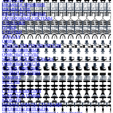
ТАБУРЕТЫ
ШКАФЫ И ХРАНЕНИЕ
ШКАФЫ-КУПЕ
ШКАФЫ-РАСПАШНЫЕ
ГАРДЕРОБНЫЕ СИСТЕМЫ
СТЕЛЛАЖИ
ПОЛКИ
СУНДУКИ
ЗЕРКАЛА
ОФИС
МЕБЕЛЬ ДЛЯ РУКОВОДИТЕЛЯ
ТУМБЫ ОФИСНЫЕ
ОФИСНЫЕ СТОЛЫ
МЕБЕЛЬ ДЛЯ ПЕРСОНАЛА
ОФИСНЫЕ КРЕСЛА
СТУЛЬЯ ОФИСНЫЕ
СТОЙКИ РЕСЕПШН
КАБИНЕТ
МАССИВ
СТОЛЫ
СТУЛЬЯ, БАНКЕТКИ
КОМОДЫ И ТУМБЫ
КРОВАТИ
ШКАФЫ, БУФЕТЫ, СТЕЛЛАЖИ
ПРЕДМЕТЫ ИНТЕРЬЕРА