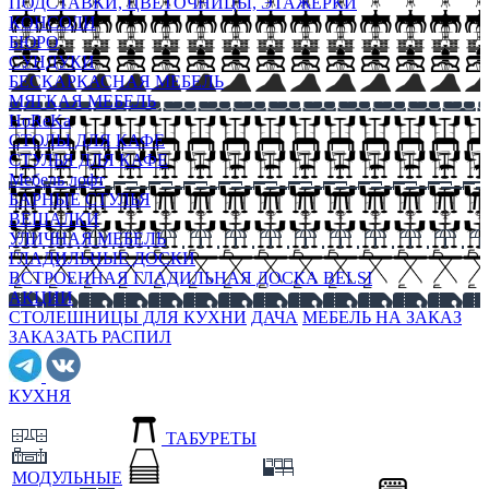
ПОДСТАВКИ, ЦВЕТОЧНИЦЫ, ЭТАЖЕРКИ
КОНСОЛИ
БЮРО
СУНДУКИ
БЕСКАРКАСНАЯ МЕБЕЛЬ
МЯГКАЯ МЕБЕЛЬ
HoReKa
СТОЛЫ ДЛЯ КАФЕ
СТУЛЬЯ ДЛЯ КАФЕ
Мебель лофт
БАРНЫЕ СТУЛЬЯ
ВЕШАЛКИ
УЛИЧНАЯ МЕБЕЛЬ
ГЛАДИЛЬНЫЕ ДОСКИ
ВСТРОЕННАЯ ГЛАДИЛЬНАЯ ДОСКА BELSI
АКЦИИ
СТОЛЕШНИЦЫ ДЛЯ КУХНИ
ДАЧА
МЕБЕЛЬ НА ЗАКАЗ
ЗАКАЗАТЬ РАСПИЛ
КУХНЯ
ТАБУРЕТЫ
МОДУЛЬНЫЕ