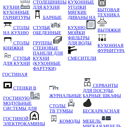
СТОЛЕШНИЦЫ
КУХОННЫЕ
КУХНИ
ДЛЯ КУХНИ
УГОЛКИ
БЫТОВАЯ
КУХОННЫЕ
МЯГКИЕ
ТЕХНИКА
ГАРНИТУРЫ
БАРНЫЕ
ДИВАНЫ НА
СТОЛЫ
СТУЛЬЯ
КУХНЮ
ВЫТЯЖКИ
НА КУХНЮ
ОБЕДЕННЫЕ
МОЙКИ
ФИЛЬТРЫ
СТОЛЫ
ГРУППЫ
ДЛЯ ВОДЫ
КУХОННАЯ
КНИЖКИ
СТЕНОВЫЕ
ФУРНИТУРА
ПАНЕЛИ ДЛЯ
СТУЛЬЯ
КУХНИ
СМЕСИТЕЛИ
ДЛЯ КУХНИ
(КУХОННЫЕ
ФАРТУКИ)
ГОСТИНАЯ
СЕРВАНТЫ
СТЕНКИ В
ДЛЯ ПОСУДЫ,
ЖУРНАЛЬНЫЕ
БАРНЫЕ ШКАФЫ
ГОСТИНУЮ
МОДУЛЬНЫЕ
СТОЛЫ
СИСТЕМЫ ДЛЯ
ТВ ТУМБЫ
БЕСКАРКАСНАЯ
ГОСТИНОЙ
КОМОДЫ
МЕБЕЛЬ
ЭЛЕКТРОКАМИНЫ
МЯГКАЯ МЕБЕЛЬ