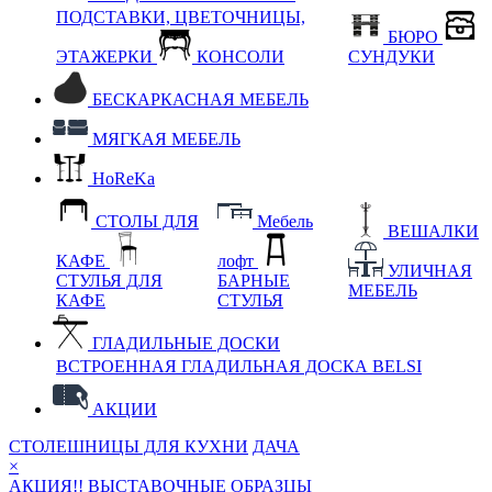
ПОДСТАВКИ, ЦВЕТОЧНИЦЫ,
БЮРО
ЭТАЖЕРКИ
КОНСОЛИ
СУНДУКИ
БЕСКАРКАСНАЯ МЕБЕЛЬ
МЯГКАЯ МЕБЕЛЬ
HoReKa
СТОЛЫ ДЛЯ
Мебель
ВЕШАЛКИ
КАФЕ
лофт
УЛИЧНАЯ
СТУЛЬЯ ДЛЯ
БАРНЫЕ
МЕБЕЛЬ
КАФЕ
СТУЛЬЯ
ГЛАДИЛЬНЫЕ ДОСКИ
ВСТРОЕННАЯ ГЛАДИЛЬНАЯ ДОСКА BELSI
АКЦИИ
СТОЛЕШНИЦЫ ДЛЯ КУХНИ
ДАЧА
×
АКЦИЯ!! ВЫСТАВОЧНЫЕ ОБРАЗЦЫ