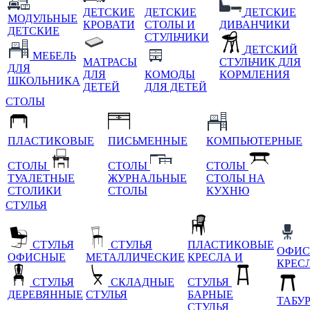
ДЕТСКИЕ
ДЕТСКИЕ
ДЕТСКИЕ
МОДУЛЬНЫЕ
КРОВАТИ
СТОЛЫ И
ДИВАНЧИКИ
ДЕТСКИЕ
СТУЛЬЧИКИ
ДЕТСКИЙ
МЕБЕЛЬ
МАТРАСЫ
СТУЛЬЧИК ДЛЯ
ДЛЯ
ДЛЯ
КОМОДЫ
КОРМЛЕНИЯ
ШКОЛЬНИКА
ДЕТЕЙ
ДЛЯ ДЕТЕЙ
СТОЛЫ
ПЛАСТИКОВЫЕ
ПИСЬМЕННЫЕ
КОМПЬЮТЕРНЫЕ
СТОЛЫ
СТОЛЫ
СТОЛЫ
ТУАЛЕТНЫЕ
ЖУРНАЛЬНЫЕ
СТОЛЫ НА
СТОЛИКИ
СТОЛЫ
КУХНЮ
СТУЛЬЯ
СТУЛЬЯ
СТУЛЬЯ
ПЛАСТИКОВЫЕ
ОФИС
ОФИСНЫЕ
МЕТАЛЛИЧЕСКИЕ
КРЕСЛА И
КРЕС
СТУЛЬЯ
СКЛАДНЫЕ
СТУЛЬЯ
ДЕРЕВЯННЫЕ
СТУЛЬЯ
БАРНЫЕ
ТАБУ
СТУЛЬЯ