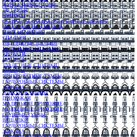
ЖУРНАЛЬНЫЕ СТОЛЫ
ТВ ТУМБЫ
КОМОДЫ
СЕРВАНТЫ ДЛЯ ПОСУДЫ, БАРНЫЕ ШКАФЫ
БЕСКАРКАСНАЯ МЕБЕЛЬ
МЯГКАЯ МЕБЕЛЬ
СПАЛЬНЯ
ИНТЕРЬЕРЫ СПАЛЬНИ
МОДУЛЬНЫЕ СПАЛЬНИ
КРОВАТИ
МАТРАСЫ
ТУАЛЕТНЫЕ СТОЛИКИ
КОМОДЫ
ПРИКРОВАТНЫЕ ТУМБЫ
ГАРДЕРОБНЫЕ СИСТЕМЫ
ЗЕРКАЛА
ЭЛЕКТРОКАМИНЫ
ПРИХОЖАЯ
МАЛЕНЬКИЕ ПРИХОЖИЕ
МОДУЛЬНЫЕ ПРИХОЖИЕ
ОБУВНЫЕ ТУМБЫ
ВЕШАЛКИ
ГАРДЕРОБНЫЕ СИСТЕМЫ
ЗЕРКАЛА
ПУФИКИ И БАНКЕТКИ