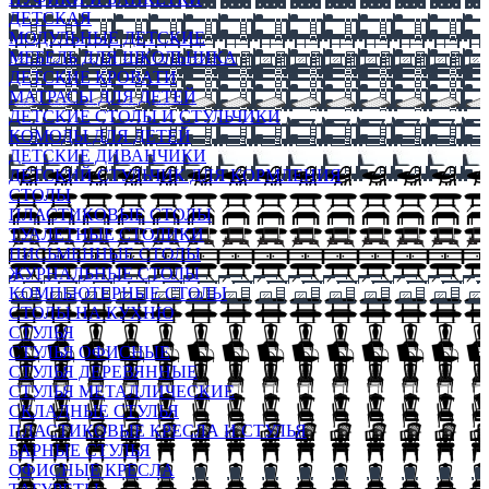
ДЕТСКАЯ
МОДУЛЬНЫЕ ДЕТСКИЕ
МЕБЕЛЬ ДЛЯ ШКОЛЬНИКА
ДЕТСКИЕ КРОВАТИ
МАТРАСЫ ДЛЯ ДЕТЕЙ
ДЕТСКИЕ СТОЛЫ И СТУЛЬЧИКИ
КОМОДЫ ДЛЯ ДЕТЕЙ
ДЕТСКИЕ ДИВАНЧИКИ
ДЕТСКИЙ СТУЛЬЧИК ДЛЯ КОРМЛЕНИЯ
СТОЛЫ
ПЛАСТИКОВЫЕ СТОЛЫ
ТУАЛЕТНЫЕ СТОЛИКИ
ПИСЬМЕННЫЕ СТОЛЫ
ЖУРНАЛЬНЫЕ СТОЛЫ
КОМПЬЮТЕРНЫЕ СТОЛЫ
СТОЛЫ НА КУХНЮ
СТУЛЬЯ
СТУЛЬЯ ОФИСНЫЕ
СТУЛЬЯ ДЕРЕВЯННЫЕ
СТУЛЬЯ МЕТАЛЛИЧЕСКИЕ
СКЛАДНЫЕ СТУЛЬЯ
ПЛАСТИКОВЫЕ КРЕСЛА И СТУЛЬЯ
БАРНЫЕ СТУЛЬЯ
ОФИСНЫЕ КРЕСЛА