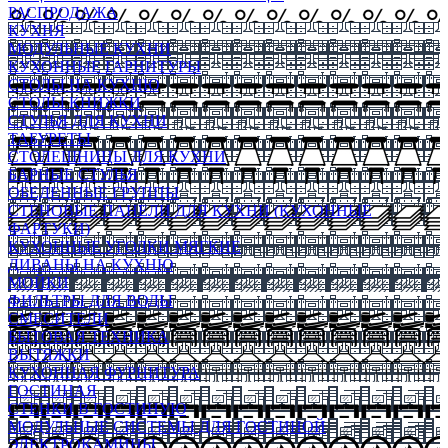
РАСПРОДАЖА
КУХНЯ
МОДУЛЬНЫЕ КУХНИ
КУХОННЫЕ ГАРНИТУРЫ
СТОЛЫ НА КУХНЮ
СТОЛЫ КНИЖКИ
СТУЛЬЯ ДЛЯ КУХНИ
ТАБУРЕТЫ
СТОЛЕШНИЦЫ ДЛЯ КУХНИ
БАРНЫЕ СТУЛЬЯ
ОБЕДЕННЫЕ ГРУППЫ
СТЕНОВЫЕ ПАНЕЛИ ДЛЯ КУХНИ (КУХОННЫЕ
ФАРТУКИ)
КУХОННЫЕ УГОЛКИ МЯГКИЕ
ДИВАНЫ НА КУХНЮ
МОЙКИ
ФИЛЬТРЫ ДЛЯ ВОДЫ
СМЕСИТЕЛИ
БЫТОВАЯ ТЕХНИКА
ВЫТЯЖКИ
КУХОННАЯ ФУРНИТУРА
ГОСТИНАЯ
СТЕНКИ В ГОСТИНУЮ
МОДУЛЬНЫЕ СИСТЕМЫ ДЛЯ ГОСТИНОЙ
ЭЛЕКТРОКАМИНЫ