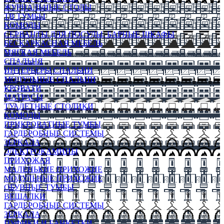
ЖУРНАЛЬНЫЕ СТОЛЫ
ТВ ТУМБЫ
КОМОДЫ
СЕРВАНТЫ ДЛЯ ПОСУДЫ, БАРНЫЕ ШКАФЫ
БЕСКАРКАСНАЯ МЕБЕЛЬ
МЯГКАЯ МЕБЕЛЬ
СПАЛЬНЯ
ИНТЕРЬЕРЫ СПАЛЬНИ
МОДУЛЬНЫЕ СПАЛЬНИ
КРОВАТИ
МАТРАСЫ
ТУАЛЕТНЫЕ СТОЛИКИ
КОМОДЫ
ПРИКРОВАТНЫЕ ТУМБЫ
ГАРДЕРОБНЫЕ СИСТЕМЫ
ЗЕРКАЛА
ЭЛЕКТРОКАМИНЫ
ПРИХОЖАЯ
МАЛЕНЬКИЕ ПРИХОЖИЕ
МОДУЛЬНЫЕ ПРИХОЖИЕ
ОБУВНЫЕ ТУМБЫ
ВЕШАЛКИ
ГАРДЕРОБНЫЕ СИСТЕМЫ
ЗЕРКАЛА
ПУФИКИ И БАНКЕТКИ