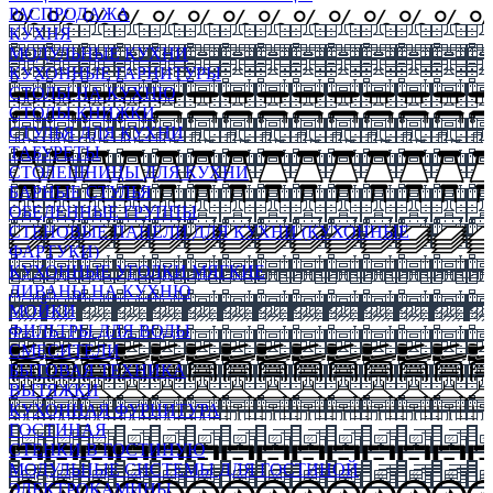
РАСПРОДАЖА
КУХНЯ
МОДУЛЬНЫЕ КУХНИ
КУХОННЫЕ ГАРНИТУРЫ
СТОЛЫ НА КУХНЮ
СТОЛЫ КНИЖКИ
СТУЛЬЯ ДЛЯ КУХНИ
ТАБУРЕТЫ
СТОЛЕШНИЦЫ ДЛЯ КУХНИ
БАРНЫЕ СТУЛЬЯ
ОБЕДЕННЫЕ ГРУППЫ
СТЕНОВЫЕ ПАНЕЛИ ДЛЯ КУХНИ (КУХОННЫЕ
ФАРТУКИ)
КУХОННЫЕ УГОЛКИ МЯГКИЕ
ДИВАНЫ НА КУХНЮ
МОЙКИ
ФИЛЬТРЫ ДЛЯ ВОДЫ
СМЕСИТЕЛИ
БЫТОВАЯ ТЕХНИКА
ВЫТЯЖКИ
КУХОННАЯ ФУРНИТУРА
ГОСТИНАЯ
СТЕНКИ В ГОСТИНУЮ
МОДУЛЬНЫЕ СИСТЕМЫ ДЛЯ ГОСТИНОЙ
ЭЛЕКТРОКАМИНЫ