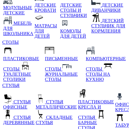
ДЕТСКИЕ
ДЕТСКИЕ
ДЕТСКИЕ
МОДУЛЬНЫЕ
КРОВАТИ
СТОЛЫ И
ДИВАНЧИКИ
ДЕТСКИЕ
СТУЛЬЧИКИ
ДЕТСКИЙ
МЕБЕЛЬ
МАТРАСЫ
СТУЛЬЧИК ДЛЯ
ДЛЯ
ДЛЯ
КОМОДЫ
КОРМЛЕНИЯ
ШКОЛЬНИКА
ДЕТЕЙ
ДЛЯ ДЕТЕЙ
СТОЛЫ
ПЛАСТИКОВЫЕ
ПИСЬМЕННЫЕ
КОМПЬЮТЕРНЫЕ
СТОЛЫ
СТОЛЫ
СТОЛЫ
ТУАЛЕТНЫЕ
ЖУРНАЛЬНЫЕ
СТОЛЫ НА
СТОЛИКИ
СТОЛЫ
КУХНЮ
СТУЛЬЯ
СТУЛЬЯ
СТУЛЬЯ
ПЛАСТИКОВЫЕ
ОФИС
ОФИСНЫЕ
МЕТАЛЛИЧЕСКИЕ
КРЕСЛА И
КРЕС
СТУЛЬЯ
СКЛАДНЫЕ
СТУЛЬЯ
ДЕРЕВЯННЫЕ
СТУЛЬЯ
БАРНЫЕ
ТАБУ
СТУЛЬЯ