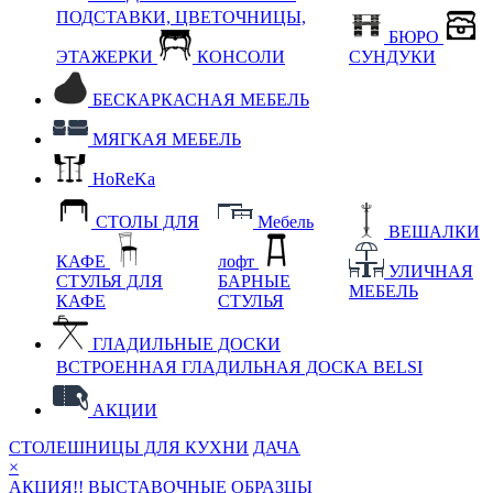
ПОДСТАВКИ, ЦВЕТОЧНИЦЫ,
БЮРО
ЭТАЖЕРКИ
КОНСОЛИ
СУНДУКИ
БЕСКАРКАСНАЯ МЕБЕЛЬ
МЯГКАЯ МЕБЕЛЬ
HoReKa
СТОЛЫ ДЛЯ
Мебель
ВЕШАЛКИ
КАФЕ
лофт
УЛИЧНАЯ
СТУЛЬЯ ДЛЯ
БАРНЫЕ
МЕБЕЛЬ
КАФЕ
СТУЛЬЯ
ГЛАДИЛЬНЫЕ ДОСКИ
ВСТРОЕННАЯ ГЛАДИЛЬНАЯ ДОСКА BELSI
АКЦИИ
СТОЛЕШНИЦЫ ДЛЯ КУХНИ
ДАЧА
×
АКЦИЯ!! ВЫСТАВОЧНЫЕ ОБРАЗЦЫ