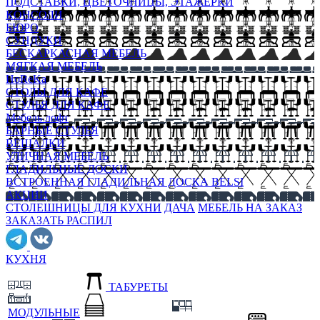
ПОДСТАВКИ, ЦВЕТОЧНИЦЫ, ЭТАЖЕРКИ
КОНСОЛИ
БЮРО
СУНДУКИ
БЕСКАРКАСНАЯ МЕБЕЛЬ
МЯГКАЯ МЕБЕЛЬ
HoReKa
СТОЛЫ ДЛЯ КАФЕ
СТУЛЬЯ ДЛЯ КАФЕ
Мебель лофт
БАРНЫЕ СТУЛЬЯ
ВЕШАЛКИ
УЛИЧНАЯ МЕБЕЛЬ
ГЛАДИЛЬНЫЕ ДОСКИ
ВСТРОЕННАЯ ГЛАДИЛЬНАЯ ДОСКА BELSI
АКЦИИ
СТОЛЕШНИЦЫ ДЛЯ КУХНИ
ДАЧА
МЕБЕЛЬ НА ЗАКАЗ
ЗАКАЗАТЬ РАСПИЛ
КУХНЯ
ТАБУРЕТЫ
МОДУЛЬНЫЕ