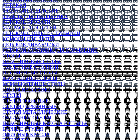
ДЕТСКАЯ
МОДУЛЬНЫЕ ДЕТСКИЕ
МЕБЕЛЬ ДЛЯ ШКОЛЬНИКА
ДЕТСКИЕ КРОВАТИ
МАТРАСЫ ДЛЯ ДЕТЕЙ
ДЕТСКИЕ СТОЛЫ И СТУЛЬЧИКИ
КОМОДЫ ДЛЯ ДЕТЕЙ
ДЕТСКИЕ ДИВАНЧИКИ
ДЕТСКИЙ СТУЛЬЧИК ДЛЯ КОРМЛЕНИЯ
СТОЛЫ
ПЛАСТИКОВЫЕ СТОЛЫ
ТУАЛЕТНЫЕ СТОЛИКИ
ПИСЬМЕННЫЕ СТОЛЫ
ЖУРНАЛЬНЫЕ СТОЛЫ
КОМПЬЮТЕРНЫЕ СТОЛЫ
СТОЛЫ НА КУХНЮ
СТУЛЬЯ
СТУЛЬЯ ОФИСНЫЕ
СТУЛЬЯ ДЕРЕВЯННЫЕ
СТУЛЬЯ МЕТАЛЛИЧЕСКИЕ
СКЛАДНЫЕ СТУЛЬЯ
ПЛАСТИКОВЫЕ КРЕСЛА И СТУЛЬЯ
БАРНЫЕ СТУЛЬЯ
ОФИСНЫЕ КРЕСЛА