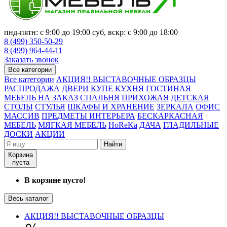
пнд-пятн: с 9:00 до 19:00 суб, вскр: с 9:00 до 18:00
8 (499) 350-50-29
8 (499) 964-44-11
Заказать звонок
Все категории
Все категории
АКЦИЯ!! ВЫСТАВОЧНЫЕ ОБРАЗЦЫ
РАСПРОДАЖА
ДВЕРИ КУПЕ
КУХНЯ
ГОСТИНАЯ
МЕБЕЛЬ НА ЗАКАЗ
СПАЛЬНЯ
ПРИХОЖАЯ
ДЕТСКАЯ
СТОЛЫ
СТУЛЬЯ
ШКАФЫ И ХРАНЕНИЕ
ЗЕРКАЛА
ОФИС
МАССИВ
ПРЕДМЕТЫ ИНТЕРЬЕРА
БЕСКАРКАСНАЯ
МЕБЕЛЬ
МЯГКАЯ МЕБЕЛЬ
HoReKa
ДАЧА
ГЛАДИЛЬНЫЕ
ДОСКИ
АКЦИИ
Найти
Корзина
пуста
В корзине пусто!
Весь каталог
АКЦИЯ!! ВЫСТАВОЧНЫЕ ОБРАЗЦЫ