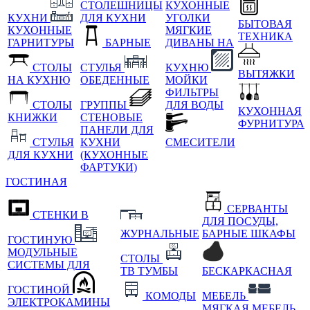
СТОЛЕШНИЦЫ
КУХОННЫЕ
КУХНИ
ДЛЯ КУХНИ
УГОЛКИ
БЫТОВАЯ
КУХОННЫЕ
МЯГКИЕ
ТЕХНИКА
ГАРНИТУРЫ
БАРНЫЕ
ДИВАНЫ НА
СТОЛЫ
СТУЛЬЯ
КУХНЮ
ВЫТЯЖКИ
НА КУХНЮ
ОБЕДЕННЫЕ
МОЙКИ
ФИЛЬТРЫ
СТОЛЫ
ГРУППЫ
ДЛЯ ВОДЫ
КУХОННАЯ
КНИЖКИ
СТЕНОВЫЕ
ФУРНИТУРА
ПАНЕЛИ ДЛЯ
СТУЛЬЯ
КУХНИ
СМЕСИТЕЛИ
ДЛЯ КУХНИ
(КУХОННЫЕ
ФАРТУКИ)
ГОСТИНАЯ
СЕРВАНТЫ
СТЕНКИ В
ДЛЯ ПОСУДЫ,
ЖУРНАЛЬНЫЕ
БАРНЫЕ ШКАФЫ
ГОСТИНУЮ
МОДУЛЬНЫЕ
СТОЛЫ
СИСТЕМЫ ДЛЯ
ТВ ТУМБЫ
БЕСКАРКАСНАЯ
ГОСТИНОЙ
КОМОДЫ
МЕБЕЛЬ
ЭЛЕКТРОКАМИНЫ
МЯГКАЯ МЕБЕЛЬ