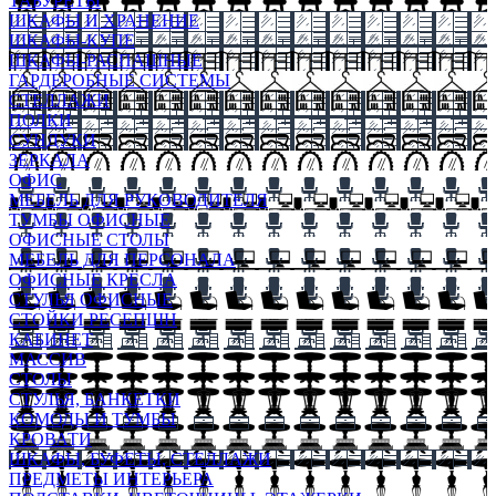
ТАБУРЕТЫ
ШКАФЫ И ХРАНЕНИЕ
ШКАФЫ-КУПЕ
ШКАФЫ-РАСПАШНЫЕ
ГАРДЕРОБНЫЕ СИСТЕМЫ
СТЕЛЛАЖИ
ПОЛКИ
СУНДУКИ
ЗЕРКАЛА
ОФИС
МЕБЕЛЬ ДЛЯ РУКОВОДИТЕЛЯ
ТУМБЫ ОФИСНЫЕ
ОФИСНЫЕ СТОЛЫ
МЕБЕЛЬ ДЛЯ ПЕРСОНАЛА
ОФИСНЫЕ КРЕСЛА
СТУЛЬЯ ОФИСНЫЕ
СТОЙКИ РЕСЕПШН
КАБИНЕТ
МАССИВ
СТОЛЫ
СТУЛЬЯ, БАНКЕТКИ
КОМОДЫ И ТУМБЫ
КРОВАТИ
ШКАФЫ, БУФЕТЫ, СТЕЛЛАЖИ
ПРЕДМЕТЫ ИНТЕРЬЕРА