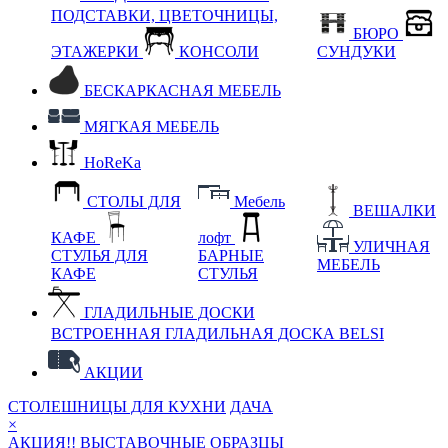
ПОДСТАВКИ, ЦВЕТОЧНИЦЫ,
БЮРО
ЭТАЖЕРКИ
КОНСОЛИ
СУНДУКИ
БЕСКАРКАСНАЯ МЕБЕЛЬ
МЯГКАЯ МЕБЕЛЬ
HoReKa
СТОЛЫ ДЛЯ
Мебель
ВЕШАЛКИ
КАФЕ
лофт
УЛИЧНАЯ
СТУЛЬЯ ДЛЯ
БАРНЫЕ
МЕБЕЛЬ
КАФЕ
СТУЛЬЯ
ГЛАДИЛЬНЫЕ ДОСКИ
ВСТРОЕННАЯ ГЛАДИЛЬНАЯ ДОСКА BELSI
АКЦИИ
СТОЛЕШНИЦЫ ДЛЯ КУХНИ
ДАЧА
×
АКЦИЯ!! ВЫСТАВОЧНЫЕ ОБРАЗЦЫ