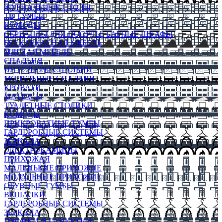
ЖУРНАЛЬНЫЕ СТОЛЫ
ТВ ТУМБЫ
КОМОДЫ
СЕРВАНТЫ ДЛЯ ПОСУДЫ, БАРНЫЕ ШКАФЫ
БЕСКАРКАСНАЯ МЕБЕЛЬ
МЯГКАЯ МЕБЕЛЬ
СПАЛЬНЯ
ИНТЕРЬЕРЫ СПАЛЬНИ
МОДУЛЬНЫЕ СПАЛЬНИ
КРОВАТИ
МАТРАСЫ
ТУАЛЕТНЫЕ СТОЛИКИ
КОМОДЫ
ПРИКРОВАТНЫЕ ТУМБЫ
ГАРДЕРОБНЫЕ СИСТЕМЫ
ЗЕРКАЛА
ЭЛЕКТРОКАМИНЫ
ПРИХОЖАЯ
МАЛЕНЬКИЕ ПРИХОЖИЕ
МОДУЛЬНЫЕ ПРИХОЖИЕ
ОБУВНЫЕ ТУМБЫ
ВЕШАЛКИ
ГАРДЕРОБНЫЕ СИСТЕМЫ
ЗЕРКАЛА
ПУФИКИ И БАНКЕТКИ