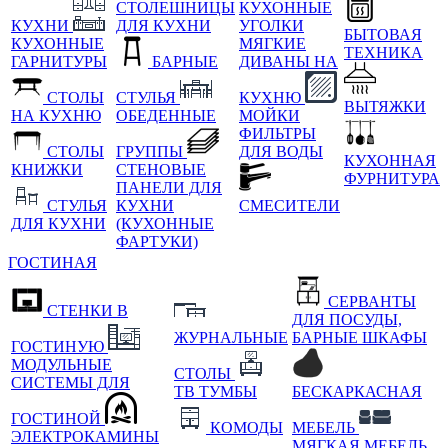
СТОЛЕШНИЦЫ
КУХОННЫЕ
КУХНИ
ДЛЯ КУХНИ
УГОЛКИ
БЫТОВАЯ
КУХОННЫЕ
МЯГКИЕ
ТЕХНИКА
ГАРНИТУРЫ
БАРНЫЕ
ДИВАНЫ НА
СТОЛЫ
СТУЛЬЯ
КУХНЮ
ВЫТЯЖКИ
НА КУХНЮ
ОБЕДЕННЫЕ
МОЙКИ
ФИЛЬТРЫ
СТОЛЫ
ГРУППЫ
ДЛЯ ВОДЫ
КУХОННАЯ
КНИЖКИ
СТЕНОВЫЕ
ФУРНИТУРА
ПАНЕЛИ ДЛЯ
СТУЛЬЯ
КУХНИ
СМЕСИТЕЛИ
ДЛЯ КУХНИ
(КУХОННЫЕ
ФАРТУКИ)
ГОСТИНАЯ
СЕРВАНТЫ
СТЕНКИ В
ДЛЯ ПОСУДЫ,
ЖУРНАЛЬНЫЕ
БАРНЫЕ ШКАФЫ
ГОСТИНУЮ
МОДУЛЬНЫЕ
СТОЛЫ
СИСТЕМЫ ДЛЯ
ТВ ТУМБЫ
БЕСКАРКАСНАЯ
ГОСТИНОЙ
КОМОДЫ
МЕБЕЛЬ
ЭЛЕКТРОКАМИНЫ
МЯГКАЯ МЕБЕЛЬ