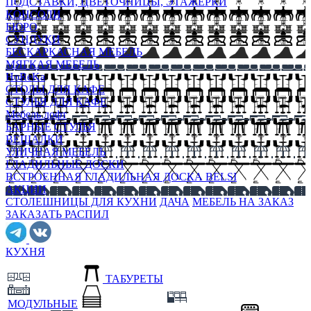
ПОДСТАВКИ, ЦВЕТОЧНИЦЫ, ЭТАЖЕРКИ
КОНСОЛИ
БЮРО
СУНДУКИ
БЕСКАРКАСНАЯ МЕБЕЛЬ
МЯГКАЯ МЕБЕЛЬ
HoReKa
СТОЛЫ ДЛЯ КАФЕ
СТУЛЬЯ ДЛЯ КАФЕ
Мебель лофт
БАРНЫЕ СТУЛЬЯ
ВЕШАЛКИ
УЛИЧНАЯ МЕБЕЛЬ
ГЛАДИЛЬНЫЕ ДОСКИ
ВСТРОЕННАЯ ГЛАДИЛЬНАЯ ДОСКА BELSI
АКЦИИ
СТОЛЕШНИЦЫ ДЛЯ КУХНИ
ДАЧА
МЕБЕЛЬ НА ЗАКАЗ
ЗАКАЗАТЬ РАСПИЛ
КУХНЯ
ТАБУРЕТЫ
МОДУЛЬНЫЕ