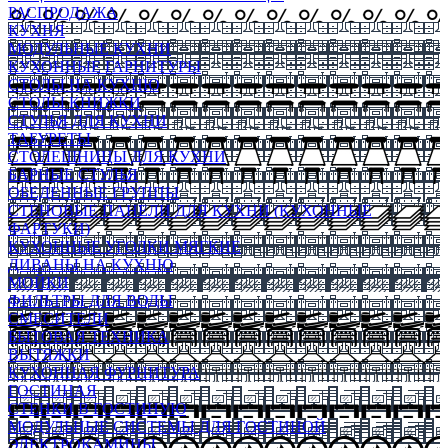
РАСПРОДАЖА
КУХНЯ
МОДУЛЬНЫЕ КУХНИ
КУХОННЫЕ ГАРНИТУРЫ
СТОЛЫ НА КУХНЮ
СТОЛЫ КНИЖКИ
СТУЛЬЯ ДЛЯ КУХНИ
ТАБУРЕТЫ
СТОЛЕШНИЦЫ ДЛЯ КУХНИ
БАРНЫЕ СТУЛЬЯ
ОБЕДЕННЫЕ ГРУППЫ
СТЕНОВЫЕ ПАНЕЛИ ДЛЯ КУХНИ (КУХОННЫЕ
ФАРТУКИ)
КУХОННЫЕ УГОЛКИ МЯГКИЕ
ДИВАНЫ НА КУХНЮ
МОЙКИ
ФИЛЬТРЫ ДЛЯ ВОДЫ
СМЕСИТЕЛИ
БЫТОВАЯ ТЕХНИКА
ВЫТЯЖКИ
КУХОННАЯ ФУРНИТУРА
ГОСТИНАЯ
СТЕНКИ В ГОСТИНУЮ
МОДУЛЬНЫЕ СИСТЕМЫ ДЛЯ ГОСТИНОЙ
ЭЛЕКТРОКАМИНЫ