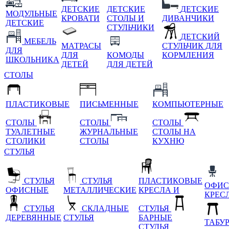
ДЕТСКИЕ
ДЕТСКИЕ
ДЕТСКИЕ
МОДУЛЬНЫЕ
КРОВАТИ
СТОЛЫ И
ДИВАНЧИКИ
ДЕТСКИЕ
СТУЛЬЧИКИ
ДЕТСКИЙ
МЕБЕЛЬ
МАТРАСЫ
СТУЛЬЧИК ДЛЯ
ДЛЯ
ДЛЯ
КОМОДЫ
КОРМЛЕНИЯ
ШКОЛЬНИКА
ДЕТЕЙ
ДЛЯ ДЕТЕЙ
СТОЛЫ
ПЛАСТИКОВЫЕ
ПИСЬМЕННЫЕ
КОМПЬЮТЕРНЫЕ
СТОЛЫ
СТОЛЫ
СТОЛЫ
ТУАЛЕТНЫЕ
ЖУРНАЛЬНЫЕ
СТОЛЫ НА
СТОЛИКИ
СТОЛЫ
КУХНЮ
СТУЛЬЯ
СТУЛЬЯ
СТУЛЬЯ
ПЛАСТИКОВЫЕ
ОФИС
ОФИСНЫЕ
МЕТАЛЛИЧЕСКИЕ
КРЕСЛА И
КРЕС
СТУЛЬЯ
СКЛАДНЫЕ
СТУЛЬЯ
ДЕРЕВЯННЫЕ
СТУЛЬЯ
БАРНЫЕ
ТАБУ
СТУЛЬЯ