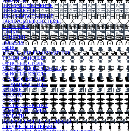
ТАБУРЕТЫ
ШКАФЫ И ХРАНЕНИЕ
ШКАФЫ-КУПЕ
ШКАФЫ-РАСПАШНЫЕ
ГАРДЕРОБНЫЕ СИСТЕМЫ
СТЕЛЛАЖИ
ПОЛКИ
СУНДУКИ
ЗЕРКАЛА
ОФИС
МЕБЕЛЬ ДЛЯ РУКОВОДИТЕЛЯ
ТУМБЫ ОФИСНЫЕ
ОФИСНЫЕ СТОЛЫ
МЕБЕЛЬ ДЛЯ ПЕРСОНАЛА
ОФИСНЫЕ КРЕСЛА
СТУЛЬЯ ОФИСНЫЕ
СТОЙКИ РЕСЕПШН
КАБИНЕТ
МАССИВ
СТОЛЫ
СТУЛЬЯ, БАНКЕТКИ
КОМОДЫ И ТУМБЫ
КРОВАТИ
ШКАФЫ, БУФЕТЫ, СТЕЛЛАЖИ
ПРЕДМЕТЫ ИНТЕРЬЕРА