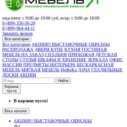
пнд-пятн: с 9:00 до 19:00 суб, вскр: с 9:00 до 18:00
8 (499) 350-50-29
8 (499) 964-44-11
Заказать звонок
Все категории
Все категории
АКЦИЯ!! ВЫСТАВОЧНЫЕ ОБРАЗЦЫ
РАСПРОДАЖА
ДВЕРИ КУПЕ
КУХНЯ
ГОСТИНАЯ
МЕБЕЛЬ НА ЗАКАЗ
СПАЛЬНЯ
ПРИХОЖАЯ
ДЕТСКАЯ
СТОЛЫ
СТУЛЬЯ
ШКАФЫ И ХРАНЕНИЕ
ЗЕРКАЛА
ОФИС
МАССИВ
ПРЕДМЕТЫ ИНТЕРЬЕРА
БЕСКАРКАСНАЯ
МЕБЕЛЬ
МЯГКАЯ МЕБЕЛЬ
HoReKa
ДАЧА
ГЛАДИЛЬНЫЕ
ДОСКИ
АКЦИИ
Найти
Корзина
пуста
В корзине пусто!
Весь каталог
АКЦИЯ!! ВЫСТАВОЧНЫЕ ОБРАЗЦЫ