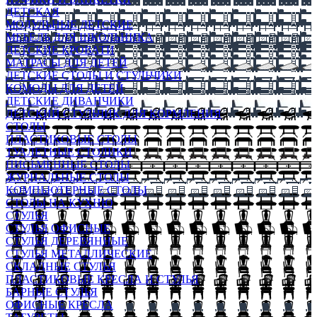
ДЕТСКАЯ
МОДУЛЬНЫЕ ДЕТСКИЕ
МЕБЕЛЬ ДЛЯ ШКОЛЬНИКА
ДЕТСКИЕ КРОВАТИ
МАТРАСЫ ДЛЯ ДЕТЕЙ
ДЕТСКИЕ СТОЛЫ И СТУЛЬЧИКИ
КОМОДЫ ДЛЯ ДЕТЕЙ
ДЕТСКИЕ ДИВАНЧИКИ
ДЕТСКИЙ СТУЛЬЧИК ДЛЯ КОРМЛЕНИЯ
СТОЛЫ
ПЛАСТИКОВЫЕ СТОЛЫ
ТУАЛЕТНЫЕ СТОЛИКИ
ПИСЬМЕННЫЕ СТОЛЫ
ЖУРНАЛЬНЫЕ СТОЛЫ
КОМПЬЮТЕРНЫЕ СТОЛЫ
СТОЛЫ НА КУХНЮ
СТУЛЬЯ
СТУЛЬЯ ОФИСНЫЕ
СТУЛЬЯ ДЕРЕВЯННЫЕ
СТУЛЬЯ МЕТАЛЛИЧЕСКИЕ
СКЛАДНЫЕ СТУЛЬЯ
ПЛАСТИКОВЫЕ КРЕСЛА И СТУЛЬЯ
БАРНЫЕ СТУЛЬЯ
ОФИСНЫЕ КРЕСЛА