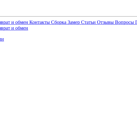
зврат и обмен
Контакты
Сборка
Замер
Статьи
Отзывы
Вопросы
зврат и обмен
ли