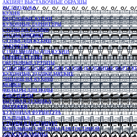
АКЦИЯ!! ВЫСТАВОЧНЫЕ ОБРАЗЦЫ
РАСПРОДАЖА
КУХНЯ
МОДУЛЬНЫЕ КУХНИ
КУХОННЫЕ ГАРНИТУРЫ
СТОЛЫ НА КУХНЮ
СТОЛЫ КНИЖКИ
СТУЛЬЯ ДЛЯ КУХНИ
ТАБУРЕТЫ
СТОЛЕШНИЦЫ ДЛЯ КУХНИ
БАРНЫЕ СТУЛЬЯ
ОБЕДЕННЫЕ ГРУППЫ
СТЕНОВЫЕ ПАНЕЛИ ДЛЯ КУХНИ (КУХОННЫЕ ФАРТУКИ
КУХОННЫЕ УГОЛКИ МЯГКИЕ
ДИВАНЫ НА КУХНЮ
МОЙКИ
ФИЛЬТРЫ ДЛЯ ВОДЫ
СМЕСИТЕЛИ
БЫТОВАЯ ТЕХНИКА
ВЫТЯЖКИ
КУХОННАЯ ФУРНИТУРА
ГОСТИНАЯ
СТЕНКИ В ГОСТИНУЮ
МОДУЛЬНЫЕ СИСТЕМЫ ДЛЯ ГОСТИНОЙ
ЭЛЕКТРОКАМИНЫ