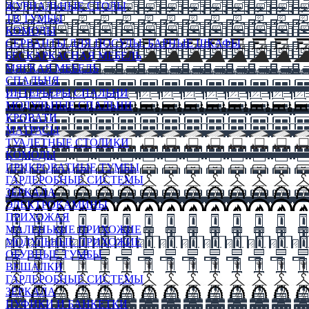
ЖУРНАЛЬНЫЕ СТОЛЫ
ТВ ТУМБЫ
КОМОДЫ
СЕРВАНТЫ ДЛЯ ПОСУДЫ, БАРНЫЕ ШКАФЫ
БЕСКАРКАСНАЯ МЕБЕЛЬ
МЯГКАЯ МЕБЕЛЬ
СПАЛЬНЯ
ИНТЕРЬЕРЫ СПАЛЬНИ
МОДУЛЬНЫЕ СПАЛЬНИ
КРОВАТИ
МАТРАСЫ
ТУАЛЕТНЫЕ СТОЛИКИ
КОМОДЫ
ПРИКРОВАТНЫЕ ТУМБЫ
ГАРДЕРОБНЫЕ СИСТЕМЫ
ЗЕРКАЛА
ЭЛЕКТРОКАМИНЫ
ПРИХОЖАЯ
МАЛЕНЬКИЕ ПРИХОЖИЕ
МОДУЛЬНЫЕ ПРИХОЖИЕ
ОБУВНЫЕ ТУМБЫ
ВЕШАЛКИ
ГАРДЕРОБНЫЕ СИСТЕМЫ
ЗЕРКАЛА
ПУФИКИ И БАНКЕТКИ