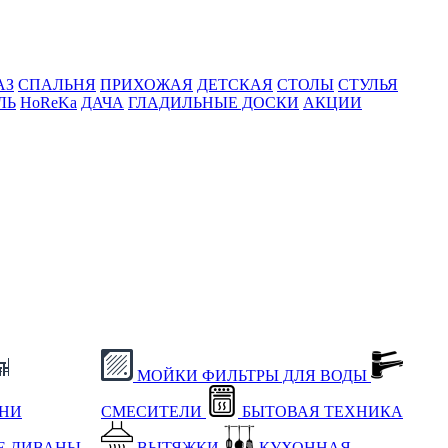
АЗ
СПАЛЬНЯ
ПРИХОЖАЯ
ДЕТСКАЯ
СТОЛЫ
СТУЛЬЯ
ЛЬ
HoReKa
ДАЧА
ГЛАДИЛЬНЫЕ ДОСКИ
АКЦИИ
МОЙКИ
ФИЛЬТРЫ ДЛЯ ВОДЫ
ХНИ
СМЕСИТЕЛИ
БЫТОВАЯ ТЕХНИКА
Е
ДИВАНЫ
ВЫТЯЖКИ
КУХОННАЯ