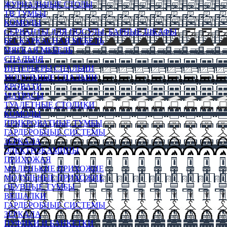
ЖУРНАЛЬНЫЕ СТОЛЫ
ТВ ТУМБЫ
КОМОДЫ
СЕРВАНТЫ ДЛЯ ПОСУДЫ, БАРНЫЕ ШКАФЫ
БЕСКАРКАСНАЯ МЕБЕЛЬ
МЯГКАЯ МЕБЕЛЬ
СПАЛЬНЯ
ИНТЕРЬЕРЫ СПАЛЬНИ
МОДУЛЬНЫЕ СПАЛЬНИ
КРОВАТИ
МАТРАСЫ
ТУАЛЕТНЫЕ СТОЛИКИ
КОМОДЫ
ПРИКРОВАТНЫЕ ТУМБЫ
ГАРДЕРОБНЫЕ СИСТЕМЫ
ЗЕРКАЛА
ЭЛЕКТРОКАМИНЫ
ПРИХОЖАЯ
МАЛЕНЬКИЕ ПРИХОЖИЕ
МОДУЛЬНЫЕ ПРИХОЖИЕ
ОБУВНЫЕ ТУМБЫ
ВЕШАЛКИ
ГАРДЕРОБНЫЕ СИСТЕМЫ
ЗЕРКАЛА
ПУФИКИ И БАНКЕТКИ