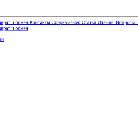
зврат и обмен
Контакты
Сборка
Замер
Статьи
Отзывы
Вопросы
зврат и обмен
ли