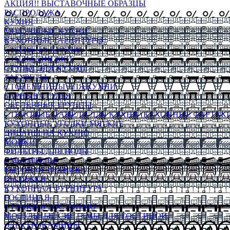
АКЦИЯ!! ВЫСТАВОЧНЫЕ ОБРАЗЦЫ
РАСПРОДАЖА
КУХНЯ
МОДУЛЬНЫЕ КУХНИ
КУХОННЫЕ ГАРНИТУРЫ
СТОЛЫ НА КУХНЮ
СТОЛЫ КНИЖКИ
СТУЛЬЯ ДЛЯ КУХНИ
ТАБУРЕТЫ
СТОЛЕШНИЦЫ ДЛЯ КУХНИ
БАРНЫЕ СТУЛЬЯ
ОБЕДЕННЫЕ ГРУППЫ
СТЕНОВЫЕ ПАНЕЛИ ДЛЯ КУХНИ (КУХОННЫЕ ФАРТУКИ
КУХОННЫЕ УГОЛКИ МЯГКИЕ
ДИВАНЫ НА КУХНЮ
МОЙКИ
ФИЛЬТРЫ ДЛЯ ВОДЫ
СМЕСИТЕЛИ
БЫТОВАЯ ТЕХНИКА
ВЫТЯЖКИ
КУХОННАЯ ФУРНИТУРА
ГОСТИНАЯ
СТЕНКИ В ГОСТИНУЮ
МОДУЛЬНЫЕ СИСТЕМЫ ДЛЯ ГОСТИНОЙ
ЭЛЕКТРОКАМИНЫ