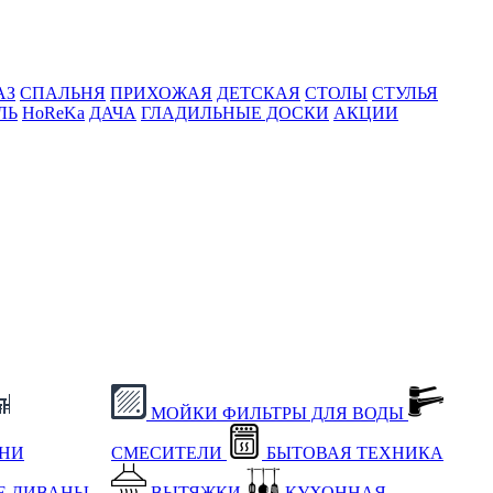
АЗ
СПАЛЬНЯ
ПРИХОЖАЯ
ДЕТСКАЯ
СТОЛЫ
СТУЛЬЯ
ЛЬ
HoReKa
ДАЧА
ГЛАДИЛЬНЫЕ ДОСКИ
АКЦИИ
МОЙКИ
ФИЛЬТРЫ ДЛЯ ВОДЫ
ХНИ
СМЕСИТЕЛИ
БЫТОВАЯ ТЕХНИКА
Е
ДИВАНЫ
ВЫТЯЖКИ
КУХОННАЯ