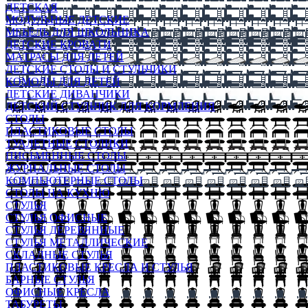
ДЕТСКАЯ
МОДУЛЬНЫЕ ДЕТСКИЕ
МЕБЕЛЬ ДЛЯ ШКОЛЬНИКА
ДЕТСКИЕ КРОВАТИ
МАТРАСЫ ДЛЯ ДЕТЕЙ
ДЕТСКИЕ СТОЛЫ И СТУЛЬЧИКИ
КОМОДЫ ДЛЯ ДЕТЕЙ
ДЕТСКИЕ ДИВАНЧИКИ
ДЕТСКИЙ СТУЛЬЧИК ДЛЯ КОРМЛЕНИЯ
СТОЛЫ
ПЛАСТИКОВЫЕ СТОЛЫ
ТУАЛЕТНЫЕ СТОЛИКИ
ПИСЬМЕННЫЕ СТОЛЫ
ЖУРНАЛЬНЫЕ СТОЛЫ
КОМПЬЮТЕРНЫЕ СТОЛЫ
СТОЛЫ НА КУХНЮ
СТУЛЬЯ
СТУЛЬЯ ОФИСНЫЕ
СТУЛЬЯ ДЕРЕВЯННЫЕ
СТУЛЬЯ МЕТАЛЛИЧЕСКИЕ
СКЛАДНЫЕ СТУЛЬЯ
ПЛАСТИКОВЫЕ КРЕСЛА И СТУЛЬЯ
БАРНЫЕ СТУЛЬЯ
ОФИСНЫЕ КРЕСЛА
ТАБУРЕТЫ